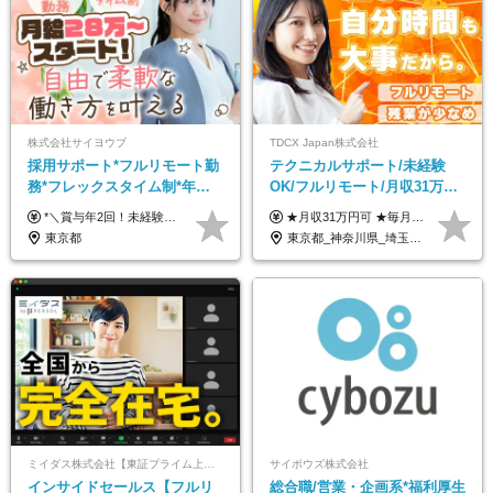
株式会社サイヨウブ
TDCX Japan株式会社
採用サポート*フルリモート勤
テクニカルサポート/未経験
務*フレックスタイム制*年休
OK/フルリモート/月収31万円
120日*土日祝休み*残業ほぼな
可/月最大3万のインセンティ
*＼賞与年2回！未経験から月給28万円スタート／* ◆月給28万～40万円＋賞与年2回＋各種インセンティブ ※経験・スキルを考慮の上、決定します ※試用期間6ヶ月間あり（期間中は月給26万円～になります。その他待遇等に差異はありません） ※月給には月35時間分の固定残業代含む（月5万4800円/超過分別途支給） ※ほとんどのメンバーが残業ゼロです！フレックスタイム制のため、自分の生活に合わせて調整できます。 ＼希望性で土曜日出勤あり／ お客様より「土曜日に応募者の対応をしてほしい」という ご要望を受けた際に、応募者対応⇒求職者との メッセージのやり取りなど、対応が発生する場合があります。 ※土曜日に出勤いただく場合は ・2時間稼働：4500円 ・4時間稼働：9000円 の給与が発生。勤務時間が4時間超えることは原則ありません。 短期間で高い給与をGETできるチャンスです♪
★月収31万円可 ★毎月「最大3万円」のインセンティブあり 月給266,228円～＋スキル手当（15,000円）＋インセンティブ（月最大3万円） ※月給例（月額最大額）：281,228 円＋残業代発生分 インセンティブを最大まで取得できた場合は、月額最大額：311,228円＋残業代発生分 となります ※経験・スキルなどを考慮し決定します ※残業代は1分単位で支給 ※試用期間3ヵ月あり（契約社員期間も給与・待遇に変更なし） ※インセンティブは効率性、顧客満足、勤怠状況等の結果により毎月金額が決定されます。 ＼”頑張り”はインセンティブで還元！／ 入社3ヶ月目から、目標数字やKPI、勤怠状況、お客様アンケートなどをもとに評価をスタート。 最短4ヶ月目にはインセンティブの支給も可能です！
し*育児中社員8割以上
ブ支給/平均年齢33歳
東京都
東京都_神奈川県_埼玉県_千葉県_大阪府_愛知県_北海道_青森県_岩手県_宮城県_秋田県_山形県_福島県_茨城県_栃木県_群馬県_新潟県_山梨県_長野県_富山県_石川県_福井県_静岡県_岐阜県_三重県_兵庫県_京都府_滋賀県_奈良県_和歌山県_広島県_岡山県_鳥取県_島根県_山口県_徳島県_香川県_愛媛県_高知県_福岡県_熊本県_佐賀県_長崎県_大分県_宮崎県_鹿児島県_沖縄県
ミイダス株式会社【東証プライム上場パーソルグループ】
サイボウズ株式会社
インサイドセールス【フルリ
総合職/営業・企画系*福利厚生