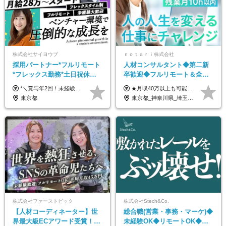
株式会社サイヨウブ
ｎｏｔａｒｉ株式会社
採用パートナー*フルリモート
人材コンサルタント◆第二新
*フレックス勤務*土日祝休み*
卒歓迎◆フルリモート＆全国
月給28万円～*産育休取得実績
から勤務OK◆残業月10h以内
*＼賞与年2回！未経験から月給28万円スタート／* ★昇給年12回あり！随時昇給のチャンス ◆月給28万～40万円＋賞与年2回＋各種インセンティブ ※経験・スキルを考慮の上、決定します ※試用期間6ヶ月間あり（期間中は月給26万円～になります。その他待遇等に差異はありません） ※月給には月35時間分の固定残業代含む（月5万4800円/超過分別途支給） ※ほとんどのメンバーが残業ゼロです！フレックスタイム制のため、自分の生活に合わせて調整できます。 ＼希望性で土曜日出勤あり／ お客様より「土曜日に応募者の対応をしてほしい」という ご要望を受けた際に、応募者対応⇒求職者との メッセージのやり取りなど、対応が発生する場合があります。 ※土曜日に出勤いただく場合は ・2時間稼働：4500円 ・4時間稼働：9000円 の給与が発生。勤務時間が4時間超えることは原則ありません。 短期間で高い給与をGETできるチャンスです♪
★月収40万以上も可能！ ★能力・スキル・経験を考慮した年収額を設定します ★年功序列ではなく、チャレンジを評価して給与に反映！ ■月給20万円～40万円＋決算賞与 ※経験・スキルを考慮のうえ決定します ※給与にはみなし残業代40時間分を含む。そのほか詳細に関しては別途面接時にご説明します ※試用期間3ヵ月あり。期間中の雇用形態・条件などに差異はありません
あり*年間休日120日
◆フレックス制
東京都
東京都_神奈川県_埼玉県_千葉県_大阪府_愛知県_北海道_青森県_岩手県_宮城県_秋田県_山形県_福島県_茨城県_栃木県_群馬県_新潟県_山梨県_長野県_富山県_石川県_福井県_静岡県_岐阜県_三重県_兵庫県_京都府_滋賀県_奈良県_和歌山県_広島県_岡山県_鳥取県_島根県_山口県_徳島県_香川県_愛媛県_高知県_福岡県_熊本県_佐賀県_長崎県_大分県_宮崎県_鹿児島県_沖縄県
株式会社ファーストピック
株式会社Stech&Co.
【人材コーディネーター】世
総合職(営業・事務・マーケ)◆
界最大級ECアワード受賞！フ
未経験OK◆リモートOK◆学