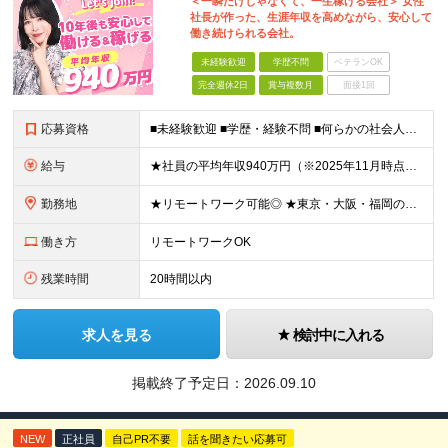
＜一瞬だけじゃなくて、一生稼げる会社＞ 女性
社長が作った、生涯年収を高めながら、安心して
働き続けられる会社。
未経験歓迎
学歴不問
ベテランOK
完全週休2日
賞与複数月
面接1回
応募資格
■未経験歓迎 ■学歴・経験不問 ■何らかの社会人経験がある方 ＜こんな方に向いています！＞ ・頑張った分評価されたい方 ・将来役立つ知識を身につけたい方 ・新しいことを学ぶのが好きな方 ・趣味
給与
★社員の平均年収940万円（※2025年11月時点） ★転職者は全員収入アップを実現 ★入社半年で昇給した実績あり！ 【営業未経験】 月給35万8,000円～（固定残業代含む）＋インセンティブ ＋賞
勤務地
★リモートワーク可能◎ ★東京・大阪・福岡の3拠点で募集中／ご希望の勤務地で配属します ★転勤なし ＜東京支店＞ 東京都港区三田1丁目4番28号 三田国際ビル2階 ＜大阪本社＞ 大阪府大阪市北区梅
働き方
リモートワークOK
残業時間
20時間以内
求人を見る
検討中に入れる
掲載終了予定日：
2026.09.10
NEW
正社員
自己PR不要
話を聞きたい応募可