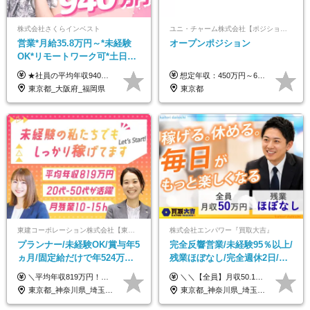
株式会社さくらインベスト
ユニ・チャーム株式会社【ポジションマッチ登録】
営業*月給35.8万円～*未経験
オープンポジション
OK*リモートワーク可*土日祝
休み*年休123日以上*転職者全
★社員の平均年収940万円（※2025年11月時点） ★転職者は全員収入アップを実現 ★入社半年で昇給した実績あり！ 【営業未経験】 月給35万8,000円～（固定残業代含む）＋インセンティブ ＋賞与年2回 【管理職候補】 月給40万円～100万円＋インセンティブ＋賞与年2回 ※固定残業代は、時間外労働の有無にかかわらず月25時間分（月5万8,000円～）を支給します。 ※上記を超える時間外労働分は、別途追加で支給します。 ＼月給額が高い理由について／ 当社が扱うのは、1件あたり100万円以上となる高単価な金融商品です。 そのため月給ベースも高く設定して社員に還元しています。 ＜試用期間中の給与＞※営業未経験の方 試用期間2カ月あり。 月給25万円＋営業手当5万円（資格取得後より日割り支給） ※残業代は別途全額支給します。 ※その他の待遇に差異はありません。 ★時短勤務も可能です ・7時間勤務：月給26万2,500円～＋インセンティブ＋賞与（年2回） ・6時間勤務：月給24万円～＋インセンティブ＋賞与（年2回） （時短勤務例）9:00-16:00、10:00-17:00など
想定年収：450万円～650万円 ※経験・能力を考慮の上、規定により優遇いたします ※試用期間6ヵ月（その間の給与・待遇に変動はありません）
員が収入UP
東京都_大阪府_福岡県
東京都
東建コーポレーション株式会社【東証プライム・名証プレミア上場】
株式会社エンパワー『買取大吉』
プランナー/未経験OK/賞与年5
完全反響営業/未経験95％以上/
ヵ月/固定給だけで年524万円
残業ほぼなし/完全週休2日/月
可能/二人に一人が年収700万
収50万円スタート！/賞与年2
＼平均年収819万円！社員の最大年収3,131万円／ ＼2人に1人が年収700万円以上／ ＼5人に1人が年収1,000万円以上！／ 固定給だけで、年収524万円も可能！ インセンティブだけでなく固定給でもしっかり稼げる仕組みです！ 【入社初年度】 年収400万～550万円＋インセンティブ →月給26万3,000円～29万5,600円＋賞与年2回（基本給×約5ヵ月分※前年度実績）＋インセンティブ＋各種手当 【インセンティブ】 1物件着工で目安80万～200万円 ※建物の契約金額実績によります 【各種手当】 ・都市手当…月1万円～3万円（首都圏・東海圏・関西圏で弊社指定の事業所に勤務する方が対象） ・家族手当…配偶者：月1万円、子供1名につき：月5千円 ・資格手当…FP資格1級：月1万円、2級：月5千円、3級：月3千円 ・役職手当…昇進欄に詳細記載（主任補：月5千円→主任：月1万円…） 【その他】 ※上記月給には、固定残業代【47時間分（7万3,800円以上）】が含まれます ※月平均残業時間は14時間と少なめです（2023年度） ※固定残業代の時間数を超える時間外労働は追加で支給 但し、時間数を超える時間外労働が発生する場合もあります（特別条項付き協定締結済）
＼＼【全員】月収50.1万円保証！／／ 月給30.1万円＋インセン＋特別手当20万円(半年間)＋賞与 ※経験者は優遇いたします（研修も免除の場合有） ※固定残業代:7万4000円以上/月45時間分を含む ※固定残業代は残業がない場合も支給し、超過分は別途支給します ■入社後5日間研修を実施 研修中のテスト（ロープレ、商材知識）合格で研修生卒業となり翌月からインセンティブの対象に。 ロープレは細かな評価基準があり、顧客満足度をキープするため非常に重要なテストです。 ※4カ月目以降も不合格の場合、月給28.3万円／1カ月以内合格率100％ ＜平均年収＞ ◆一般メンバー ：625万円 ◆店長（管理職）：1178万円 ◆マネージャー ：4160万円
円/休めて稼げる
回
東京都_神奈川県_埼玉県_千葉県_大阪府_愛知県_宮城県_茨城県_栃木県_群馬県_静岡県_兵庫県_京都府_福岡県
東京都_神奈川県_埼玉県_千葉県_大阪府_愛知県_北海道_青森県_岩手県_宮城県_秋田県_山形県_福島県_茨城県_栃木県_群馬県_新潟県_山梨県_長野県_富山県_石川県_福井県_静岡県_岐阜県_三重県_兵庫県_京都府_滋賀県_奈良県_和歌山県_広島県_岡山県_鳥取県_島根県_山口県_徳島県_香川県_愛媛県_高知県_福岡県_熊本県_佐賀県_長崎県_大分県_宮崎県_鹿児島県_沖縄県