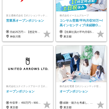
富士通株式会社【ポジションマッチ登録】
株式会社イーエムグループ
営業系オープンポジション
コンサル営業/平均月収50万〜/
高インセンティブ/未経験OK/
残業なし/4,50代も活躍/ブラン
月給25万円～ 【想定年収】 400万円～1000万円（残業代及び諸手当込） ※ご経験、前年収、ご年齢に応じて決定します。
【先輩社員の平均月収50万円】 月給30万円以上+インセンティブ+その他手当 ※経験・スキルを考慮の上で給与を決定します ※上記には5万円（月20時間分）のみなし残業代と一律手当（営業手当4万円、能力評価手当4万円）を含みます ※上記を超える残業代は別途全額支給します ※試用期間：3ヶ月あり（試用期間中の待遇に差異なし）
ク可/面接1回
神奈川県
東京都
株式会社ユナイテッドアローズ【ポジションマッチ登録】
株式会社電通【ポジションマッチ登録】
オープンポジション
オープンポジション
年収帯： 450万円～900万円 ※経験・スキルを考慮の上、決定します。
経験・能力を考慮し、当社規定により決定します。 ▼参考情報 ------------ 年収イメージ：500万～1500万
東京都
東京都