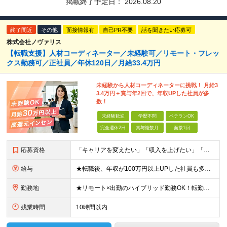
掲載終了予定日：
2026.08.20
終了間近
その他
面接情報有
自己PR不要
話を聞きたい応募可
株式会社ノヴァリス
【転職支援】人材コーディネーター／未経験可／リモート・フレッ
クス勤務可／正社員／年休120日／月給33.4万円
未経験から人材コーディネーターに挑戦！ 月給3
3.4万円＋賞与年2回で、年収UPした社員が多
数！
未経験歓迎
学歴不問
ベテランOK
完全週休2日
賞与複数月
面接1回
応募資格
「キャリアを変えたい」「収入を上げたい」「将来に強いスキルを身につけたい」方歓迎！ ・未経験歓迎 ・学歴不問 ・第二新卒歓迎 ＼経験やスキルではなく、“これから”を重視します／ 「今のままでいい
給与
★転職後、年収が100万円以上UPした社員も多数！ 月給33.4万円～45万円＋諸手当＋賞与年2回 ※インセンティブ充実 直近の最高インセンティブ：月50万円 全社員の平均インセンティブ：月10
勤務地
★リモート×出勤のハイブリッド勤務OK！転勤なし！U・Ｉターン歓迎！ 東京、神奈川、埼玉、千葉、愛知、大阪、兵庫、京都、広島、福岡をはじめとする全国各地のプロジェクト先。 プライム上場、グロース上
残業時間
10時間以内