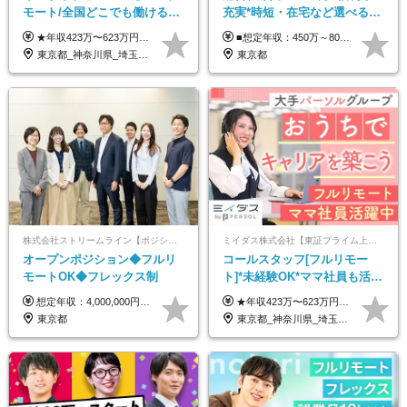
モート/全国どこでも働ける】
充実*時短・在宅など選べる働
未経験OK*土日祝休み*残業少
き方*賞与年2回
★年収423万〜623万円のモデルあり（想定時間外手当10時間分含む） ★半年に一度ドカンと支給のボーナスあり（半年に1度最大150万円） 月給25万円〜＋各種手当＋インセンティブ ＊リモートワーク手当（4000円/月） ＊リモートワーク一時金（1万5000円） ＊残業手当全額支給 ※経験・スキルにより月給を決定します ※試用期間：2ヵ月あり。期間中の雇用形態・給与・待遇に変更はありません 《頑張りはインセンティブとして還元！》 当社は5段階の評価制度を導入。 半期に1回の評価で最高ランク（5点）を獲得したメンバーには、 150万円のインセンティブを支給！ これが半年に一度のインセンティブとして支給されるため、 成果を出した分だけまとまった収入を得られる仕組みです。 【固定残業代について】 なし（残業代は、実際の労働時間に応じて別途全額支給）
■想定年収：450万～800万円（基本給12ヶ月分＋賞与2ヶ月分） ※上記想定年収はフルタイムの働き方を想定しています。 それ以外の働き方（勤務日数、時短、固定残業時間数の変更など）の場合 上記想定年収の支給を確約するものではありません ※賞与は全社の業績に応じて変動の可能性があります ※ご経験・スキルを考慮のうえ、当社規定により優遇します （試用期間3ヶ月有/給与・待遇に差異なし） ■昇給年1回 ■賞与年2回（2月・8月）
なめ*在宅勤務手当あり
東京都_神奈川県_埼玉県_千葉県_大阪府_愛知県_北海道_青森県_岩手県_宮城県_秋田県_山形県_福島県_茨城県_栃木県_群馬県_新潟県_山梨県_長野県_富山県_石川県_福井県_静岡県_岐阜県_三重県_兵庫県_京都府_滋賀県_奈良県_和歌山県_広島県_岡山県_鳥取県_島根県_山口県_徳島県_香川県_愛媛県_高知県_福岡県_熊本県_佐賀県_長崎県_大分県_宮崎県_鹿児島県_沖縄県
東京都
株式会社ストリームライン【ポジションマッチ登録】
ミイダス株式会社【東証プライム上場パーソルグループ】
オープンポジション◆フルリ
コールスタッフ[フルリモー
モートOK◆フレックス制
ト]*未経験OK*ママ社員も活躍
中*ブランクOK*全国どこでも
想定年収：4,000,000円 ～ 8,000,000円 月給：288,000円 ～ 570,000円 ※ご経験・能力に応じて決定いたします。 ※上記額にはみなし残業代を含みます。 ※超過分は全額支給いたします。 ※みなし残業代 45,000円 ～ 89,050円／月 ※みなし残業時間 20時間／月 ※試用期間：3ヶ月（試用期間中の待遇に差異はありません） 【固定残業代について】 固定残業20時間分（45,000円～89,050円）を含む ※超過分は別途全額支給
★年収423万〜623万円のモデルあり（想定時間外手当10時間分含む） ★半年に一度ドカンと支給のボーナスあり（半年に1度最大150万円） 月給25万円〜＋各種手当＋インセンティブ ＊リモートワーク手当（4000円/月） ＊リモートワーク一時金（1万5000円） ＊残業手当全額支給 ※経験・スキルにより月給を決定します ※試用期間：2ヵ月あり。期間中の雇用形態・給与・待遇に変更はありません 《頑張りはインセンティブとして還元！》 当社は5段階の評価制度を導入。 半期に1回の評価で最高ランク（5点）を獲得したメンバーには、 150万円のインセンティブを支給！ これが半年に一度のインセンティブとして支給されるため、 成果を出した分だけまとまった収入を得られる仕組みです。 【固定残業代について】 なし（残業代は、実際の労働時間に応じて別途全額支給）
働ける
東京都
東京都_神奈川県_埼玉県_千葉県_大阪府_愛知県_北海道_青森県_岩手県_宮城県_秋田県_山形県_福島県_茨城県_栃木県_群馬県_新潟県_山梨県_長野県_富山県_石川県_福井県_静岡県_岐阜県_三重県_兵庫県_京都府_滋賀県_奈良県_和歌山県_広島県_岡山県_鳥取県_島根県_山口県_徳島県_香川県_愛媛県_高知県_福岡県_熊本県_佐賀県_長崎県_大分県_宮崎県_鹿児島県_沖縄県