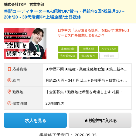
株式会社TKP 営業本部
空間コーディネーター■未経験OK*賞与・昇給年2回*残業月10～
20h*20～30代活躍中*上場企業*土日祝休
日本中の「人が集まる場所」を動かす 業界No.1
サービス(*)を提案しませんか？
未経験歓迎
学歴不問
ベテランOK
完全週休2日
賞与複数月
面接1回
応募資格
★学歴不問 ★職種・業種未経験歓迎 ★第二新卒歓迎 ＜こんな方にオススメ＞ ◎一つの商材ではなく、幅広い提案で勝負したい ◎成長企業でスケールの大きい仕事に挑戦したい ◎実力を評価されたい＆腰を据え
給与
月給25万円～34万円以上＋各種手当＋残業代＋賞与年2回 初年度想定年収：348万円～ ※経験・能力を考慮のうえ優遇します。 ※上記にはエリア給（10,000円～15,000円）、見込み残業代（20
勤務地
┃全国募集！勤務地は希望を考慮します 札幌・仙台・東京・横浜・金沢・名古屋・大阪・京都・広島・福岡 募集 ※上記のほか、全国に拠点あり ※キャリアアップやキャリアシフトに伴う転勤も一部ありますが、基
残業時間
20時間以内
求人を見る
検討中に入れる
掲載終了予定日：
2026.09.03