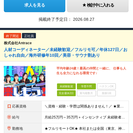
求人を見る
検討中に入れる
掲載終了予定日：
2026.08.27
終了間近
正社員
株式会社Antrace
人材コーディネーター／未経験歓迎／フルリモ可／年休127日／お
しゃれ自由／海外研修年10回／美容・サウナ割あり
平均年齢24歳！最高の仲間と一緒に、 仕事も人
生も全力になれる環境です♪
未経験歓迎
学歴不問
ベテランOK
完全週休2日
賞与複数月
面接1回
応募資格
＼資格・経験・学歴は関係ありません！／ ★業界・職種未経験歓迎！ ★第二新卒、既卒歓迎！ ★社会人未経験歓迎！ ―――――――――― こんな方におススメ！ ―――――――――― ◎ボードゲーム好き
給与
月給25万円～35万円＋インセンティブ 未経験者：月給25万円～＋インセンティブ 経験者：月給35万円～＋インセンティブ （※経験者は営業経験5年以上の方を想定） ※経験・スキルなどを考慮のうえ、
勤務地
★フルリモートOK★ 本社または全国（東京、神奈川、千葉、埼玉、大阪）にあるオフィスの利用も可能です！ ＜本社住所＞ 東京都豊島区南池袋1-16-15リージャス5階 ＜大阪支社＞ 大阪府大阪市北区