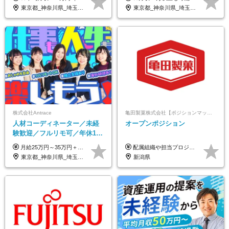
｜子育て＆介護支援◎
退勤も可◆残業月10時間以内
東京都_神奈川県_埼玉県_千葉県_大阪府_愛知県_北海道_青森県_岩手県_宮城県_秋田県_山形県_福島県_茨城県_栃木県_群馬県_新潟県_山梨県_長野県_富山県_石川県_福井県_静岡県_岐阜県_三重県_兵庫県_京都府_滋賀県_奈良県_和歌山県_広島県_岡山県_鳥取県_島根県_山口県_徳島県_香川県_愛媛県_高知県_福岡県_熊本県_佐賀県_長崎県_大分県_宮崎県_鹿児島県_沖縄県
東京都_神奈川県_埼玉県_千葉県_大阪府_愛知県_北海道_青森県_岩手県_宮城県_秋田県_山形県_福島県_茨城県_栃木県_群馬県_新潟県_山梨県_長野県_富山県_石川県_福井県_静岡県_岐阜県_三重県_兵庫県_京都府_滋賀県_奈良県_和歌山県_広島県_岡山県_鳥取県_島根県_山口県_徳島県_香川県_愛媛県_高知県_福岡県_熊本県_佐賀県_長崎県_大分県_宮崎県_鹿児島県_沖縄県
株式会社Antrace
亀田製菓株式会社【ポジションマッチ登録】
人材コーディネーター／未経
オープンポジション
験歓迎／フルリモ可／年休127
日／おしゃれ自由／海外研修
月給25万円～35万円＋インセンティブ 未経験者：月給25万円～＋インセンティブ 経験者：月給35万円～＋インセンティブ （※経験者は営業経験5年以上の方を想定） ※経験・スキルなどを考慮のうえ、決定します ※時間外手当は別途全額支給します
配属組織や担当プロジェクトにより異なります。 想定年収：400万円～1000万円 ※ご経験やスキルに応じて決定します。 ※上記想定年収はあくまでも目安の金額であり、 選考を通じて上下する可能性があります。
年10回／美容・サウナ割あり
東京都_神奈川県_埼玉県_千葉県_大阪府_愛知県_北海道_青森県_岩手県_宮城県_秋田県_山形県_福島県_茨城県_栃木県_群馬県_新潟県_山梨県_長野県_富山県_石川県_福井県_静岡県_岐阜県_三重県_兵庫県_京都府_滋賀県_奈良県_和歌山県_広島県_岡山県_鳥取県_島根県_山口県_徳島県_香川県_愛媛県_高知県_福岡県_熊本県_佐賀県_長崎県_大分県_宮崎県_鹿児島県_沖縄県
新潟県