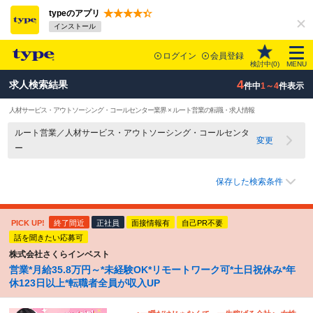
typeのアプリ
インストール
ログイン
会員登録
検討中(
0
)
MENU
4
求人検索結果
件中
1～4
件表示
人材サービス・アウトソーシング・コールセンター業界 × ルート営業の転職・求人情報
ルート営業／人材サービス・アウトソーシング・コールセンタ
変更
ー
保存した検索条件
PICK UP!
終了間近
正社員
面接情報有
自己PR不要
話を聞きたい応募可
株式会社さくらインベスト
営業*月給35.8万円～*未経験OK*リモートワーク可*土日祝休み*年
休123日以上*転職者全員が収入UP