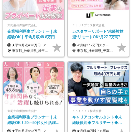
大同生命保険株式会社
ＦＪＵＴプラス株式会社
企業福利厚生プランナー｜未
カスタマーサポート*未経験歓
経験OK｜平均月収48.8万円｜
迎*リモートOK*月27.7万可*賞
リモートOK｜残業ほぼなし｜
与年2回*転勤なし*連休
★平均月収48.8万円（2025年度実績） ★安心の固定給＋賞与年2回＋インセンティブ！手当も充実 月給21万円～23万円＋諸手当＋インセンティブ＋賞与年2回 ※給与は年間平均の税込定例給与です。賞与は含みません。 ※約3週間の研修期間中は日当8000円を支給いたします。 ※試用期間6ヵ月あり（期間中の条件変更なし） ◆東京・神奈川・千葉・埼玉・愛知（一部）・京都・大阪・兵庫（一部）：月給23万円以上 ◆静岡（一部）・三重・岐阜：月給22万円以上 ◆上記以外の地域：月給21万円以上
≪月給27.7万円スタートも可／賞与年2回≫ ■月給21万円～27.7万円＋各種手当＋賞与年2回 ※給与は勤務地に応じて変更します ※年齢や経験・スキルなどを考慮して決定します ※時間外手当は全額支給 ※上記は初年度の月給となります ※試用期間3ヶ月（その他待遇に差異はありません） 【固定残業代について】 なし（残業代は、実際の労働時間に応じて別途全額支給）
転勤なし｜女性活躍中
OK/ZE010232
東京都_神奈川県_埼玉県_千葉県_大阪府_愛知県_北海道_青森県_岩手県_宮城県_秋田県_山形県_福島県_茨城県_栃木県_群馬県_新潟県_山梨県_長野県_富山県_石川県_福井県_静岡県_岐阜県_三重県_兵庫県_京都府_滋賀県_奈良県_和歌山県_広島県_岡山県_鳥取県_島根県_山口県_徳島県_香川県_愛媛県_高知県_福岡県_熊本県_佐賀県_長崎県_大分県_宮崎県_鹿児島県_沖縄県
東京都_神奈川県_千葉県_大阪府_愛知県_北海道_長野県_石川県_広島県_福岡県
大同生命保険株式会社
ｎｏｔａｒｉ株式会社
企業福利厚生プランナー｜未
キャリアコンサルタント◆未
経験OK！20～50代女性活躍｜
経験歓迎◆フルリモート◆フ
リモートOK｜平均月収48.8万
レックス制◆10時出勤・16時
★平均月収48.8万円（2025年度実績） ★安心の固定給＋賞与年2回＋インセンティブ！手当も充実 月給21万円～23万円＋諸手当＋インセンティブ＋賞与年2回 ※給与は年間平均の税込定例給与です。賞与は含みません。 ※約3週間の研修期間中は日当8000円を支給いたします。 ※試用期間6ヵ月あり（期間中の条件変更なし） ◆東京・神奈川・千葉・埼玉・愛知（一部）・京都・大阪・兵庫（一部）：月給23万円以上 ◆静岡（一部）・三重・岐阜：月給22万円以上 ◆上記以外の地域：月給21万円以上
★月収40万以上も可能！ ★能力・スキル・経験を考慮した年収額を設定します ■月給20万円～40万円＋決算賞与 ※経験・スキルを考慮のうえ決定します ※給与にはみなし残業代40時間分を含む。そのほか詳細に関しては別途面接時にご説明します ※試用期間3ヵ月あり。期間中の雇用形態・条件などに差異はありません