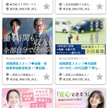
ルリモート／未経験◎／月給
歴不問◆20代活躍中！
★月給３２万円～５０万円＋インセンティブ賞与＋決算賞与★ （30時間の固定残業代、一律月54,750円を含む。超過分は支給） ※経験・スキルを考慮の上、決定 ※昇給：随時あり 【インセンティブについて】 自社サービスを提案し、サービス化した場合、一部の利益をインセンティブとして還元します。 試用期間中（6か月間）は、下記の給与となります。 【一都三県、大阪、名古屋、福岡の方】 月給２４万円～＋役職手当＋インセンティブ賞与 【一都三県以外の関東圏、九州、東北、北海道、その他地域の方】 月給２０万円～＋役職手当＋インセンティブ賞与 ※試用期間6ヶ月 ※試用期間中の待遇・福利厚生に差異はなし
＼完全未経験でも安心して年収UP可能です！／ -------------- 【1】営業 月給25万円～80万円＋賞与 【2】事務 月給21万円～50万円＋賞与 【3】マーケ 月給25万円～80万円＋賞与 ※試用期間3ヶ月間の待遇に変動はありません。 ※みなし残業代(月20時間分29,725円～)を含む。（※超過分は追加支給）
３２万円～／年休１３０日以
東京都_神奈川県_埼玉県_千葉県_大阪府_愛知県_北海道_青森県_岩手県_宮城県_秋田県_山形県_福島県_茨城県_栃木県_群馬県_静岡県_岐阜県_三重県_兵庫県_京都府_滋賀県_奈良県_和歌山県_広島県_岡山県_鳥取県_島根県_山口県_福岡県_熊本県_佐賀県_長崎県_大分県_宮崎県_鹿児島県
東京都_神奈川県_埼玉県_千葉県_大阪府_愛知県_北海道_青森県_岩手県_宮城県_秋田県_山形県_福島県_茨城県_栃木県_群馬県_新潟県_山梨県_長野県_富山県_石川県_福井県_静岡県_岐阜県_三重県_兵庫県_京都府_滋賀県_奈良県_和歌山県_広島県_岡山県_鳥取県_島根県_山口県_徳島県_香川県_愛媛県_高知県_福岡県_熊本県_佐賀県_長崎県_大分県_宮崎県_鹿児島県_沖縄県
上／
株式会社損害保険リサーチ
株式会社損害保険リサーチ
保険調査スタッフ◆金融・保
保険調査スタッフ◆未経験
険業界経験者歓迎！*事前講習
OK*30代～60代活躍*丁寧な講
あり*30代～60代活躍*調査は
習・サポートあり*原則直行直
＼高収入の実績あり／ なかには年収1000万円を超える方もいらっしゃいます！ 【完全出来高報酬制】 ★仕事に慣れるまで収入をサポート 1か月目：報酬が通常の2倍 2か月目：報酬が通常の1.5倍 ※災害に関する業務については、収入サポートの対象外 ※試用期間はありません ＊＊＊業務報酬の例＊＊＊ ・事故原因調査（4箇所確認）…1万5000円～ ・有無責／不正請求疑義調査（自動車案件）…2万円～ ・医療調査（1箇所確認）…1万7000円～ ・書類取付（1箇所訪問）…3000円～ ※上記は目安になります ※実際の報酬は業務報酬に応じた個々のスキル・実績を加味したものになります
＼高収入の実績あり／ なかには年収1000万円を超えるスペシャリストもいらっしゃいます！ 【完全出来高報酬制】 ★仕事に慣れるまで収入をサポート 1か月目：報酬が通常の2倍 2か月目：報酬が通常の1.5倍 ※災害に関する業務については、収入サポートの対象外 ※試用期間はありません ＊＊＊業務報酬の例＊＊＊ ・事故原因調査（4箇所確認）…1万5000円～ ・有無責／不正請求疑義調査（自動車案件）…2万円～ ・医療調査（1箇所確認）…1万7000円～ ・書類取付（1箇所訪問）…3000円～ ※上記は目安になります ※実際の報酬は業務報酬に応じた個々のスキル・実績を加味したものになります
原則直行直帰*高収入可
帰／全国募集・業務委託
東京都_神奈川県_埼玉県_千葉県_大阪府_愛知県_北海道_青森県_岩手県_宮城県_秋田県_山形県_福島県_茨城県_栃木県_群馬県_新潟県_山梨県_長野県_富山県_石川県_福井県_静岡県_岐阜県_三重県_兵庫県_京都府_滋賀県_奈良県_和歌山県_広島県_岡山県_鳥取県_島根県_山口県_徳島県_香川県_愛媛県_高知県_福岡県_熊本県_佐賀県_長崎県_大分県_宮崎県_鹿児島県_沖縄県
東京都_神奈川県_埼玉県_千葉県_大阪府_愛知県_北海道_青森県_岩手県_宮城県_秋田県_山形県_福島県_茨城県_栃木県_群馬県_新潟県_山梨県_長野県_富山県_石川県_福井県_静岡県_岐阜県_三重県_兵庫県_京都府_滋賀県_奈良県_和歌山県_広島県_岡山県_鳥取県_島根県_山口県_徳島県_香川県_愛媛県_高知県_福岡県_熊本県_佐賀県_長崎県_大分県_宮崎県_鹿児島県_沖縄県