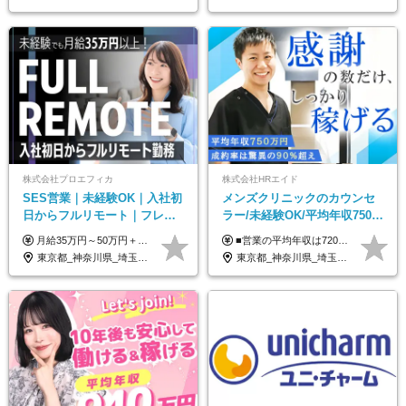
株式会社プロエフィカ
株式会社HRエイド
SES営業｜未経験OK｜入社初
メンズクリニックのカウンセ
日からフルリモート｜フレッ
ラー/未経験OK/平均年収750万
クス可｜残業月平均10h以下｜
円/4人に1人が年収1000万円超
月給35万円～50万円＋交通費 ◎経験やスキルを考慮し、最大限優遇します ◎上記月給は固定残業代月40時間分(月10万9,375～)を含みます。残業時間が超過した場合はその分追加支給します ◎試用期間6カ月あり(給与や待遇は同じです)
■営業の平均年収は720万円！ ■4人に1人が年収1000万円超え 月給27万円～100万円+インセンティブ(平均月20～40万円程) ＜インセンティブ制度について＞ 当社では創業以来、頑張ったらその分稼げる環境づくりに注力。カウンセラー部署では、個人の成約金額・チームの成果・事業部の売上利益を掛け合わせる新しいインセンティブ制度を導入しました。あなたの頑張り次第で毎月高インセンティブが実現できる体制です！ ※上記金額には固定残業代（35,500円以上～・30時間分）が含まれます。時間超過分は追加支給します。 ※試用期間3か月あり。研修期間3か月中は、月給25万円～30万円になります。(固定残業代：35,500円～・23h分を含む) ※インセンティブの一部は、研修期間中から支給されます。その他待遇の差異はありません。
事業立ち上げメンバー
え/成約率90％
東京都_神奈川県_埼玉県_千葉県_大阪府_愛知県_北海道_青森県_岩手県_宮城県_秋田県_山形県_福島県_茨城県_栃木県_群馬県_新潟県_山梨県_長野県_富山県_石川県_福井県_静岡県_岐阜県_三重県_兵庫県_京都府_滋賀県_奈良県_和歌山県_広島県_岡山県_鳥取県_島根県_山口県_徳島県_香川県_愛媛県_高知県_福岡県_熊本県_佐賀県_長崎県_大分県_宮崎県_鹿児島県_沖縄県
東京都_神奈川県_埼玉県_千葉県_大阪府_愛知県_北海道_宮城県_栃木県_群馬県_静岡県_兵庫県_京都府_岡山県_熊本県