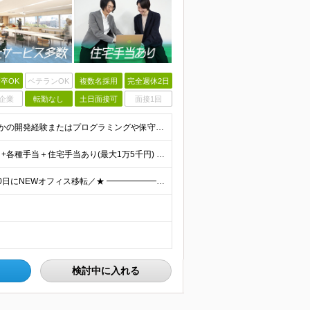
卒OK
ベテランOK
複数名採用
完全週休2日
企業
転勤なし
土日面接可
面接1回
◎第二新卒、ブランクありの方歓迎！ ■学歴不問 ■何らかの開発経験またはプログラミングや保守・運用のご経験 ※言語や経験年数は不問 ＜こんな方にピッタリです＞ □ 上流のスキルを身につけたい □ 再
月給24万1800円～+賞与年2回（賞与昨年実績3.2ヶ月）+各種手当＋住宅手当あり(最大1万5千円) ※経験やスキルを考慮して決定します。 ※上記月給には一律支給の住宅手当・永年勤続手当を含みます
◎転勤なし ◎フルリモート案件あり ★＼2025年10月20日にNEWオフィス移転／★ ━━━━━━━━━━━━━━━━━━━━━━ AMG Solutionは、日本橋大伝馬町に移転！ 移転に向けて
検討中に入れる