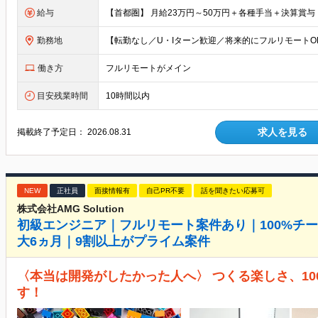
給与
勤務地
働き方
フルリモートがメイン
目安残業時間
10時間以内
求人を見る
掲載終了予定日：
2026.08.31
NEW
正社員
面接情報有
自己PR不要
話を聞きたい応募可
株式会社AMG Solution
初級エンジニア｜フルリモート案件あり｜100%チ
大6ヵ月｜9割以上がプライム案件
〈本当は開発がしたかった人へ〉 つくる楽しさ、1
す！