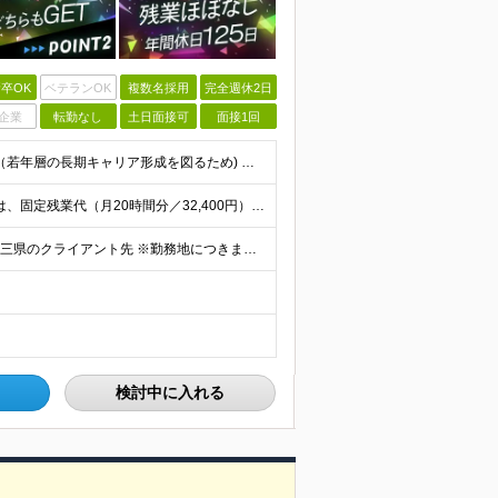
卒OK
ベテランOK
複数名採用
完全週休2日
企業
転勤なし
土日面接可
面接1回
【未経験・第二新卒歓迎／学歴不問】 ◆35歳以下の方（若年層の長期キャリア形成を図るため) ◆お人柄・意欲重視の採用です！ ＜こんな方は大歓迎！＞ ・SNSや動画を見るのが好きで、トレンドに敏感 ・
■月給25万円以上+賞与(年2回)+各種手当 ※上記給与には、固定残業代（月20時間分／32,400円）、 AIツール支援費（10,000円）が含まれます ※これまでの経験・スキル・前職の給与を考
◆学習はオンラインで完結◆ ◇本社(秋葉原)または一都三県のクライアント先 ※勤務地につきましては、ご相談の上で配属 ＜本社＞ ◇東京都台東区台東1-27-11 やわらぎビル2F └または、東京都
検討中に入れる