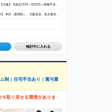
【首都圏】 月給23万円～50万円＋各種手当＋決算賞与 【大阪】 月給22万円～50万円＋各種手当＋決算賞与 【愛知】 月給21.5万円～50万円＋各種手当＋決算賞与 【福岡・宮城】 月給20万
【転勤なし／U・Iターン歓迎／将来的にフルリモートOK】 本社（新宿区）、大阪支店、名古屋支店または東京都・神奈川県・千葉県・埼玉県・愛知県・大阪府・福岡県をはじめ、全国のプロジェクト先 ※ご希望を
検討中に入れる
ーム制｜住宅手当あり｜賞与最
00％取り戻せる環境がありま