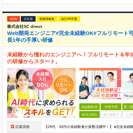
NEW
正社員
面接情報有
自己PR不要
株式会社SC direct
Web開発エンジニア#完全未経験OK#フルリモート可#
長1年の手厚い研修
未経験から憧れのエンジニアへ！フルリモート＆年休1
の研修からスタート。
未経験歓迎
学歴不問
第二新
休日120日
賞与複数月
上場
応募資格