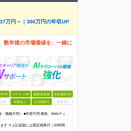
37万円～｜300万円の年収UP
は、数年後の市場価値を、一緒に
卒OK
ベテランOK
複数名採用
完全週休2日
企業
転勤なし
土日面接可
面接1回
■ITプロジェクトに関わった実務経験をお持ちの方（年数・職種不問） ■学歴不問 開発、Webディレクター、進行管理など、これまでの経験を活かせます。 PMOとしての実務経験は問いません。 ＼こんな
月給370,400円〜 ※経験やスキルを考慮し、決定いたします ※上記金額には固定残業代（30時間分/70,400円～）を含みます。超過分は別途全額支給いたします ※試用期間6カ月あり（期間中の給与・