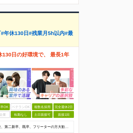
年休130日#残業月5h以内#最
30日の好環境で、 最長1年
卒OK
ベテランOK
複数名採用
完全週休2日
企業
転勤なし
土日面接可
面接1回
【20代・30代の未経験者が多数活躍中！】 ●完全未経験、第二新卒、既卒、フリーターの方大歓迎！ ●学歴・職歴・転職回数・ブランク一切不問 ※34歳までの方（若年層の長期キャリア形成を図るため） ★