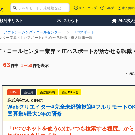
サイトマップ
ヘルプ
求人掲載
検討中リスト
スカウト
AIの求
・アウトソーシング・コールセンター
ITパスポート
ター業界 × ITパスポートが活かせる転職・求人情報一覧
・コールセンター業界 × ITパスポートが活かせる転職
63
1～50
件中
件を表示
先
NEW
正社員
面接情報有
自己PR不要
株式会社SC direct
Webクリエイター#完全未経験歓迎#フルリモートOK#
国募集#最大1年の研修
「PCでネットを使うのはいつも検索する程度」から