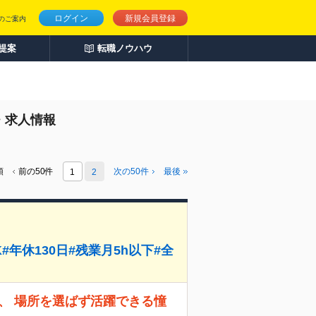
ログイン
新規会員登録
のご案内
人提案
転職ノウハウ
・求人情報
頭
前の50件
次の
50
件
最後
1
2
年休130日#残業月5h以下#全
、 場所を選ばず活躍できる憧