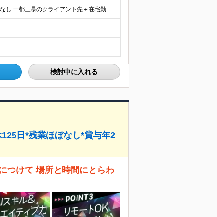
◆リモート案件率89.2%◆希望を考慮／転居を伴う転勤なし 一都三県のクライアント先＋在宅勤務（案件により異なります） 【本社】東京都千代田区内幸町2-2-3 日比谷国際ビル3F (変更の範囲)上
検討中に入れる
125日*残業ほぼなし*賞与年2
につけて 場所と時間にとらわ