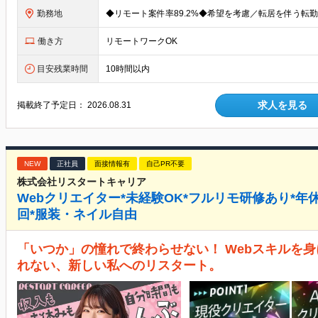
勤務地
働き方
リモートワークOK
目安残業時間
10時間以内
求人を見る
掲載終了予定日：
2026.08.31
NEW
正社員
面接情報有
自己PR不要
株式会社リスタートキャリア
Webクリエイター*未経験OK*フルリモ研修あり*年休
回*服装・ネイル自由
「いつか」の憧れで終わらせない！ Webスキルを身
れない、新しい私へのリスタート。