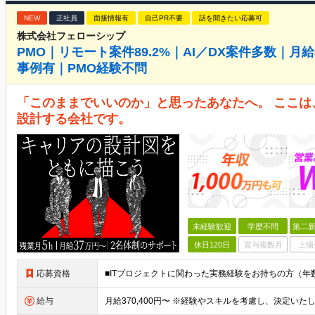
NEW
正社員
面接情報有
自己PR不要
話を聞きたい応募可
株式会社フェローシップ
PMO｜リモート案件89.2%｜AI／DX案件多数｜月給
事例有｜PMO経験不問
「このままでいいのか」と思ったあなたへ。 ここ
設計する会社です。
未経験歓迎
学歴不問
第二新
休日120日
賞与複数月
上場
応募資格
給与