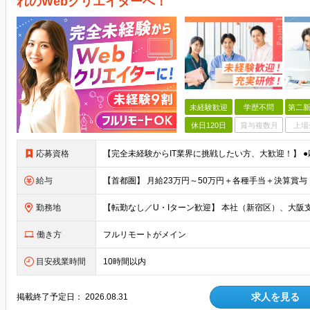
れのWebクリエイターへ！
未経験歓迎
学歴不問
第二新
休日120日
賞与複数月
上場
応募資格
給与
勤務地
働き方
フルリモートがメイン
目安残業時間
10時間以内
求人を見る
掲載終了予定日：
2026.08.31