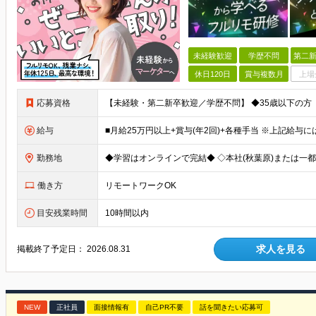
未経験歓迎
学歴不問
第二新
休日120日
賞与複数月
上場
応募資格
給与
勤務地
働き方
リモートワークOK
目安残業時間
10時間以内
求人を見る
掲載終了予定日：
2026.08.31
NEW
正社員
面接情報有
自己PR不要
話を聞きたい応募可