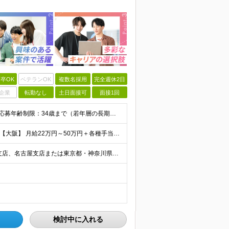
卒OK
ベテランOK
複数名採用
完全週休2日
企業
転勤なし
土日面接可
面接1回
【完全未経験からIT業界に挑戦したい方、大歓迎！】 ●応募年齢制限：34歳まで（若年層の長期キャリア形成を図るため） ★学歴不問・転職回数不問 ★第二新卒・社会人デビューOK 【こんな方を求めていま
【首都圏】 月給23万円～50万円＋各種手当＋決算賞与 【大阪】 月給22万円～50万円＋各種手当＋決算賞与 【愛知】 月給21.5万円～50万円＋各種手当＋決算賞与 【福岡・宮城】 月給20万
【転勤なし／U・Iターン歓迎】 本社（新宿区）、大阪支店、名古屋支店または東京都・神奈川県・千葉県・埼玉県・愛知県・大阪府・福岡県をはじめ、全国のプロジェクト先 ※ご希望を最大限考慮して配属先を決定
検討中に入れる