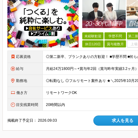
未経験歓迎
学歴不問
第二新
休日120日
賞与複数月
上場
応募資格
給与
勤務地
働き方
リモートワークOK
目安残業時間
20時間以内
求人を見る
掲載終了予定日：
2026.09.03