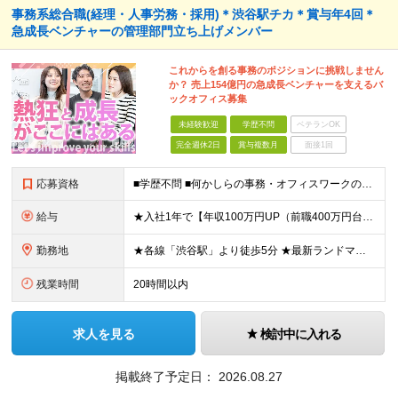
事務系総合職(経理・人事労務・採用)＊渋谷駅チカ＊賞与年4回＊
急成長ベンチャーの管理部門立ち上げメンバー
これからを創る事務のポジションに挑戦しません
か？ 売上154億円の急成長ベンチャーを支えるバ
ックオフィス募集
未経験歓迎
学歴不問
ベテランOK
完全週休2日
賞与複数月
面接1回
応募資格
■学歴不問 ■何かしらの事務・オフィスワークの実務経験（1年以上／業界不問） ※一般事務、営業アシスタント、人事など職種は不問です！ ＼1つでも当てはまれば、まずはご応募ください！／ □ 自分で考え
給与
★入社1年で【年収100万円UP（前職400万円台⇒600万円台）】の実績あり！ ※前職の給与やご経験、能力を最大限に考慮し、お互いが納得いく形で決定します。 ■想定年収：330万円〜800万円 ■
勤務地
★各線「渋谷駅」より徒歩5分 ★最新ランドマークオフィスです！ ★転勤はありません 魅力POINT♪ ￣￣V￣￣￣ 道玄坂通りの新しいオフィスは渋谷駅からアクセス抜群！ 周辺の飲食店やショッピングス
残業時間
20時間以内
求人を見る
検討中に入れる
掲載終了予定日：
2026.08.27