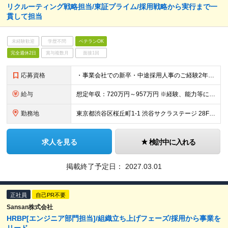
リクルーティング戦略担当/東証プライム/採用戦略から実行まで一
貫して担当
未経験歓迎
学歴不問
ベテランOK
完全週休2日
賞与複数月
面接1回
応募資格
・事業会社での新卒・中途採用人事のご経験2年以上 （規模は不問）または採用RPO/ハイクラスエージェントのご経験2年以上 ・採用目標やプロジェクト目標など、具体的な目標を複数回達成した経験 ・資料作
給与
想定年収：720万円～957万円 ※経験、能力等に応じて個別に決定します。 ※年収720万の場合：月額50万（基本給40.5万＋時間外手当9.5万） ※年収957万の場合：月額66万（基本給53.4
勤務地
東京都渋谷区桜丘町1-1 渋谷サクラステージ 28F （変更の範囲）上記を除く当社関連勤務地
求人を見る
検討中に入れる
掲載終了予定日：
2027.03.01
正社員
自己PR不要
Sansan株式会社
HRBP[エンジニア部門担当]/組織立ち上げフェーズ/採用から事業を