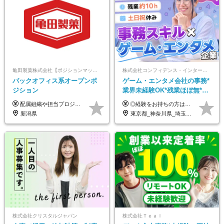
亀田製菓株式会社【ポジションマッチ登録】
株式会社コンフィデンス・インターワークス【東証グロース上場】
バックオフィス系オープンポ
ゲーム・エンタメ会社の事務*
ジション
業界未経験OK*残業ほぼ無*土
日祝休み*服装髪型ネイル自由
配属組織や担当プロジェクトにより異なります。 想定年収：450万円～1100万円 ※ご経験やスキルに応じて決定します。 ※上記想定年収はあくまでも目安の金額であり、 選考を通じて上下する可能性があります。
◎経験をお持ちの方は前職給与を考慮します！ 月給21万円～40万円＋残業代＋賞与 ＜評価は『総合評価』を採用＞ 当社では一人ひとりのスキルや貢献度に見合った『総合評価』を行っています。 担当者と定期的に面談を行うため「評価のポイント」や「今後の課題」なども明確。 評価の結果は昇給・賞与でしっかり反映いたします。
*好きが活かせる☆
新潟県
東京都_神奈川県_埼玉県_千葉県_大阪府_兵庫県_京都府_福岡県
株式会社クリスタルジャパン
株式会社Ｔｅａｌ