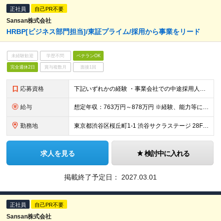
正社員
自己PR不要
Sansan株式会社
HRBP[ビジネス部門担当]/東証プライム/採用から事業をリード
未経験歓迎
学歴不問
ベテランOK
完全週休2日
賞与複数月
面接1回
応募資格
下記いずれかの経験 ・事業会社での中途採用人事経験（2年以上）※採用人数規模は年間50名以上 ・人材エージェント企業でのリクルーティング営業経験（2年以上） ・ヘッドハンティングファームでダイレクトス
給与
想定年収：763万円～878万円 ※経験、能力等に応じて個別に決定します。 ※年収763万の場合：月額53万（基本給42.9万＋時間外手当10.1万） ※年収878万の場合：月額61万（基本給49.
勤務地
東京都渋谷区桜丘町1-1 渋谷サクラステージ 28F （変更の範囲）上記を除く当社関連勤務地
求人を見る
検討中に入れる
掲載終了予定日：
2027.03.01
正社員
自己PR不要
Sansan株式会社