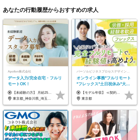
あなたの行動履歴からおすすめの求人
Apollon株式会社
パーソルビジネスプロセスデザイン株式会社 事業開発本部
データ入力/完全在宅・フルリ
オンライン事務*フルリモート
モートOK！
*フレックス*土日祝休み*大手
パーソルグループ*オンライン
【未経験の方】 月給25.5万円以上＋各種手当 【事務経験3年以上の方】 月給28万円以上＋各種手当 ※経験・スキル・年齢を考慮の上、決定します ※試用期間：3ヶ月(雇用形態は正社員、給与・待遇に変更はありません) ※残業代は全額別途支給 ※昇給：年1回（査定あり） ※賞与：年3回（業績に応じて支給） ＼努力がしっかり評価される環境です！／ 「どんなスキルを身につければ昇給できるか」が明確だから、 着実に成長しながら収入アップを目指せます。
【モデル年収】 ≪契約社員≫ 年収330万円 (基本給23万 ＋ 地区手当3万円 ＋ 賞与)：都内在住 年収264万円 (基本給21万 ＋ 賞与)：静岡県在住 --------------- ●月給21万円～28万9900円＋賞与（年2回）＋各種手当 ●1年目想定給与：年収264万円～364万円 ●経験やスキルに応じて優遇します！ ※お住まいの地域により0～3万円の地区手当を支給しております ※試用期間中（3ヶ月間）の雇用形態および待遇に差異はありません ※残業代については選考時に詳細をご説明します ※通算契約期間の上限は5年となります ≪アルバイト≫ ●時給1,250円～2,300円 ●経験やスキルに応じて優遇します！ ●ご希望に応じ、扶養内での勤務も可能です！ ※試用期間中の雇用形態および待遇に差異はありません
面接*30～40代活躍中
東京都_神奈川県_埼玉県_千葉県_大阪府_愛知県_北海道_青森県_岩手県_宮城県_秋田県_山形県_福島県_茨城県_栃木県_群馬県_新潟県_山梨県_長野県_富山県_石川県_福井県_静岡県_岐阜県_三重県_兵庫県_京都府_滋賀県_奈良県_和歌山県_広島県_岡山県_鳥取県_島根県_山口県_徳島県_香川県_愛媛県_高知県_福岡県_熊本県_佐賀県_長崎県_大分県_宮崎県_鹿児島県_沖縄県
東京都