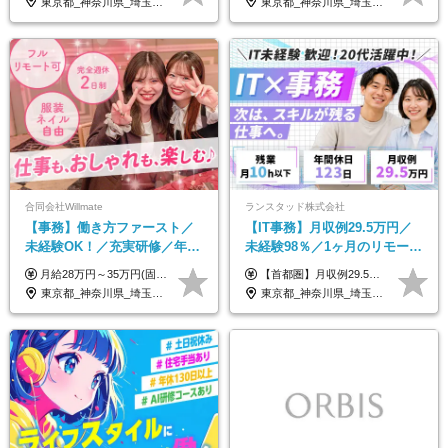
東京都_神奈川県_埼玉県_千葉県_大阪府_愛知県_青森県_岩手県_宮城県_秋田県_山形県_福島県_茨城県_栃木県_群馬県_山梨県_長野県_福井県_静岡県_岐阜県_三重県_兵庫県_京都府_滋賀県_奈良県_広島県_岡山県_山口県_香川県_福岡県_熊本県_佐賀県_長崎県_大分県_宮崎県_鹿児島県
東京都_神奈川県_埼玉県_大阪府_愛知県_北海道_宮城県_広島県_福岡県
合同会社Willmate
ランスタッド株式会社
【事務】働き方ファースト／
【IT事務】月収例29.5万円／
未経験OK！／充実研修／年休
未経験98％／1ヶ月のリモート
127日～／残業なし／平均20代
研修／既卒・第二新卒歓迎／
月給28万円～35万円(固定残業代含む)+インセンティブ＋各種手当 ※経験・能力等を考慮の上、決定します。 ※残業はほとんどありませんが、発生した場合は時間外手当を100％支給します。 【固定残業代について】 なし（残業代は、実際の労働時間に応じて別途全額支給）
【首都圏】月収例29.5万円（月給26万円＋諸手当） 【東海・関西】月収例28.5万円（月給25万円＋諸手当） 【九州】月収例26万円（月給23万円＋諸手当） ※経験・スキル・前職給与を踏まえ、総合的に判断して決定します。 例：首都圏 月収例31万円（月給27万円＋諸手当） ◆各種手当 ・通勤手当（上限4万円まで） ・残業代手当（1分単位で全額支給） ※固定残業代制は採用しておりません ・資格取得支援 ◆昇給：年1回 ◆補足 ・研修中1ヶ月間は、時給1670円となります。 ・試用期間6ヶ月あり。その間の待遇に変更はありません。 ※詳細は面接時にご案内します。
／リモートOK
年間休日123日/OW
東京都_神奈川県_埼玉県_千葉県_大阪府_愛知県_北海道_青森県_岩手県_宮城県_秋田県_山形県_福島県_茨城県_栃木県_群馬県_新潟県_山梨県_長野県_富山県_石川県_福井県_静岡県_岐阜県_三重県_兵庫県_京都府_滋賀県_奈良県_和歌山県_広島県_岡山県_鳥取県_島根県_山口県_徳島県_香川県_愛媛県_高知県_福岡県_熊本県_佐賀県_長崎県_大分県_宮崎県_鹿児島県_沖縄県_海外
東京都_神奈川県_埼玉県_千葉県_大阪府_愛知県_兵庫県_京都府_福岡県