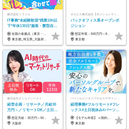
株式会社ミライル
オルビス株式会社【ポジションマッチ登録】
IT事務*未経験歓迎*残業10h以
バックオフィス系オープンポ
下*年休130日*服装・髪型自由
ジション
*AI研修あり*住宅手当あり*転
全国の各拠点（東京・埼玉・新潟・福岡・大阪）で募集中！ 給与は以下の通り、勤務地により異なります。 新潟勤務の場合 201,000円〜201,000円（試用期間変更なし）＋賞与 東京・埼玉勤務の場合 225,000円〜250,000円（試用期間 220,000円）＋賞与 福岡勤務の場合 182,000円〜220,000円（試用期間182,000円）＋賞与 大阪勤務の場合 210,000円〜210,000円（試用期間変更なし）＋賞与 初年度想定年収：280～300万円 ※残業代は全額支給します（1分単位でお支払いします） ※試用期間6ヵ月。試用期間中でも条件変わらず。 ※土日祝含めた勤務可能な方は、土日手当10,000円（毎月）を別途支給。
想定年収：500万円～800万円 ※ご経験やスキルに応じて決定します。 ※上記想定年収はあくまでも目安の金額であり、 選考を通じて上下する可能性があります。
勤なし
東京都_埼玉県_大阪府_新潟県_福岡県
東京都
株式会社さくらインベスト
パーソルビジネスプロセスデザイン株式会社 事業開発本部
経営企画・リサーチ／月給30
経理事務#フルリモート#フレ
万円～／リモートOK／土日祝
ックス#土日祝休み#パーソル
休み／生成AIを活用できる方
グループ#年休120日以上#正社
想定月給：30万円～50万円程度＋各種手当＋賞与年2回 ※想定年収：400万円～600万円 ※経験・能力等考慮の上、規定により優遇 ※上記月給には固定残業代を含みます。固定残業代は、時間外労働の有無に関わらず月10時間分（月2.2万円（月収30万円の場合）～3.6万円（月収50万円の場合））を支給し、超過分は追加で支給します ※試用期間2ヶ月（待遇に差異なし） 【固定残業代について】 固定残業10時間分（22,000円～36,000円）を含む ※超過分は別途全額支給
【モデル年収】 ≪契約社員≫ 年収330万円 (基本給23万 ＋ 地区手当3万円 ＋ 賞与)：都内在住 年収264万円 (基本給21万 ＋ 賞与)：静岡県在住 --------------- ●月給21万円～28万9900円＋賞与（年2回）＋各種手当 ●1年目想定給与：年収264万円～364万円 ●経験やスキルに応じて優遇します！ ※お住まいの地域により0～3万円の地区手当を支給しております ※試用期間中（3ヶ月間）の雇用形態および待遇に差異はありません ※残業代については選考時に詳細をご説明します ※通算契約期間の上限は5年となります ≪アルバイト≫ ●時給1,250円～2,300円 ●経験やスキルに応じて優遇します！ ●ご希望に応じ、扶養内での勤務も可能です！ ※試用期間中の雇用形態および待遇に差異はありません
歓迎
員登用あり#服装自由
大阪府
東京都