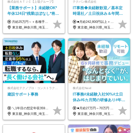
株式会社ＡＴＪＣ【上場グループ】
テクバン株式会社
【業務サポート】未経験OK*
IT事務◆未経験歓迎／基本定
年休124日*残業ほぼなし*将来
時退社／土日祝休み＆年間休
活かせる専門スキル
日123日／賞与年2回／研修制
月給25万円～＋各種手当（家族、資格、住宅など） ★ご経験をお持ちの方は前職給与保証！ ※試用期間は6ヶ月 ※上記には固定残業代（33,784円～／20時間分）を含みます。超過分は追加支給致します。 ※経験・スキル・能力を考慮して決定します。ご経験者の方の経験フェーズは不問です。 ＜各種手当＞ 住宅手当／家族手当／資格手当／特別手当など
■月給242,800円以上＋諸手当＋賞与年2回＋業績賞与 ※固定残業代32,813円～/20時間分を含む ※超過分は別途支給 ※経験・年齢を考慮の上、当社規定により決定 ※試用期間6ヵ月間（待遇に差異なし）
度充実／リモートOK
東京都_神奈川県_埼玉県_千葉県
東京都_神奈川県_埼玉県_千葉県
株式会社テクノプロ・コンストラクション
株式会社Nexil
建設サポート事務
IT事務#未経験入社90%#土日
休み#6カ月間の研修あり#年休
125日以上#残業月5h以下#リ
＼1年目の想定年収359万円～407万円／ 下記(1)～(3)のいずれかを、ご希望や適性を考慮したうえで決定します。 (1)月給23万1,000円＋賞与年2回（計2ヶ月分） (2)月給26万5,000円＋賞与なし （一律支給の業績手当6万6,200円を含む） (3)月給29万5,675円＋賞与なし （一律支給の業績手当6万6,200円＋固定残業手当15時間分／3万675円を含む※超過分は別途支給） ▼(3)の場合の入社時研修中の給与 月給26万5,000円＋賞与なし （一律支給の業績手当6万6,200円を含む） ※試用期間は2ヶ月間です。 期間中の給与・待遇に変更はありません。
■月給27万円～70万円 ※経験・スキルなどを考慮して決定します。 ※上記金額には固定残業代（月15時間相当分／26,300円～73,500円）を含みます。 超過分は別途支給します。 ★最大200万円の昇給アップを叶えたメンバーも！ ￣￣￣V￣￣￣￣￣￣￣￣￣￣￣￣￣￣￣￣￣￣￣ 社員の頑張りはしっかり評価・還元！ はじめは経験がなくても、頑張り次第で早期キャリアアップも狙える環境が充実！ 実際に、昇給で最大200万円給与が上がった先輩社員も活躍中！ 社員のモチベーションも高く維持しながら働けます◎ ★一人でも多くの方とお会いしたいと考えています！ ￣￣￣V￣￣￣￣￣￣￣￣￣￣￣￣￣￣￣￣￣￣￣￣ 現在活躍中の先輩たちの前職は、営業や飲食、 美容師や銀行員、アパレル店員など、多彩！ パソコンが苦手だったメンバーも今では第一線で活躍中です！
モート可
東京都_神奈川県_埼玉県_千葉県_大阪府_愛知県_北海道_青森県_岩手県_宮城県_秋田県_山形県_福島県_茨城県_栃木県_群馬県_新潟県_山梨県_長野県_富山県_石川県_福井県_静岡県_岐阜県_三重県_兵庫県_京都府_滋賀県_奈良県_和歌山県_広島県_岡山県_鳥取県_島根県_山口県_徳島県_香川県_愛媛県_高知県_福岡県_熊本県_佐賀県_長崎県_大分県_宮崎県_鹿児島県_沖縄県
東京都_神奈川県_埼玉県_千葉県_大阪府_愛知県_北海道_青森県_岩手県_宮城県_秋田県_山形県_福島県_茨城県_栃木県_群馬県_新潟県_山梨県_長野県_富山県_石川県_福井県_静岡県_岐阜県_三重県_兵庫県_京都府_滋賀県_奈良県_和歌山県_広島県_岡山県_鳥取県_島根県_山口県_徳島県_香川県_愛媛県_高知県_福岡県_熊本県_佐賀県_長崎県_大分県_宮崎県_鹿児島県_沖縄県