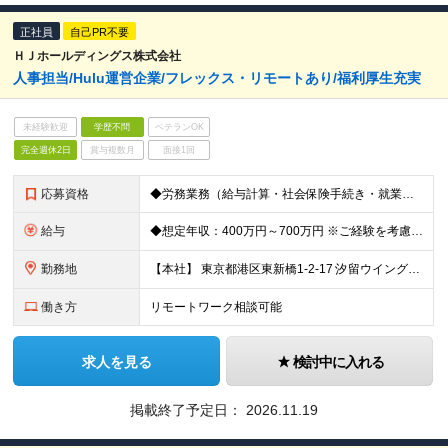
正社員
自己PR不要
ＨＪホールディングス株式会社
人事担当/Hulu運営企業/フレックス・リモートあり/福利厚生充実
未経験歓迎
学歴不問
ベテランOK
完全週休2日
賞与複数月
面接1回
応募資格
◆労務業務（給与計算・社会保険手続き・就業規則管理・労使関係管理など）の経験3年以上 ◆人事制度（等級・評価・報酬）の運用、制度改善 業務の経験3年以上 ◆事業会社での人事経験 ◆動画配信事業やエンタ
給与
◆想定年収：400万円～700万円 ※ご経験を考慮の上、決定します ※決算賞与あり
勤務地
【本社】 東京都港区東新橋1-2-17 汐留ウイング13階 (変更の範囲)上記を除く当社関連勤務地
働き方
リモートワーク相談可能
求人を見る
検討中に入れる
掲載終了予定日：
2026.11.19