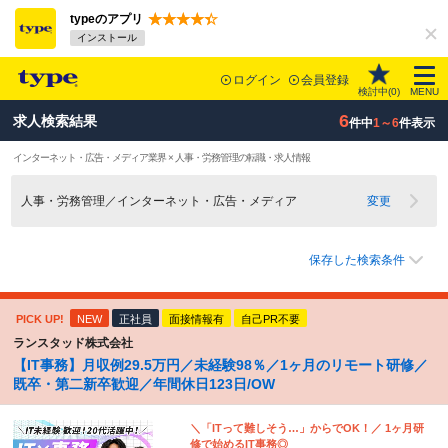
typeのアプリ
インストール
ログイン
会員登録
検討中(
0
)
MENU
6
求人検索結果
件中
1～6
件表示
インターネット・広告・メディア業界 × 人事・労務管理の転職・求人情報
人事・労務管理／インターネット・広告・メディア
変更
保存した検索条件
PICK UP!
NEW
正社員
面接情報有
自己PR不要
ランスタッド株式会社
【IT事務】月収例29.5万円／未経験98％／1ヶ月のリモート研修／
既卒・第二新卒歓迎／年間休日123日/OW
＼「ITって難しそう…」からでOK！／ 1ヶ月研
修で始めるIT事務◎