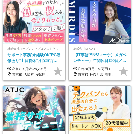
株式会社オープンアップコンストラクション（東証プライム上場グループ）
株式会社MIRDIS
サポート事務*未経験OK*PC研
【IT事務/SNS/マーケ】メガベ
修あり*土日祝休*月収37万円
ンチャー／年間休日130日／
可*面接1回/o
SNS業務／リモート可能／未
◎東京：月給280,202円～402,430円 ◎大阪：月給269,824円～392,052円 ◎名古屋：月給285,967円～408,195円 ◎その他：月給265,212円～387,440円 ※試用期間3か月／待遇は研修期間中のみ変更あり （東京：23.9万円～、大阪：月給23.4万円～、名古屋：月給24.2万円～、その他：月給23.1万円～） ※固定残業代（配属後に支給）・一律手当を含む ※固定残業代は残業がない場合も支給し、超過分は別途支給する ※年齢、経験、能力を考慮し、支給額を決定します。
月給26万円～60万円＋賞与1回＋各種手当 ★Point：経験者の方は100％年収UPでの待遇提示も可能！ ※試用期間6カ月 ※期間中は月給23万円以上～スタート ※期間中は契約社員
経験◎
東京都_大阪府_愛知県_北海道_宮城県_新潟県_石川県_静岡県_広島県_福岡県_沖縄県
東京都_神奈川県_埼玉県_千葉県