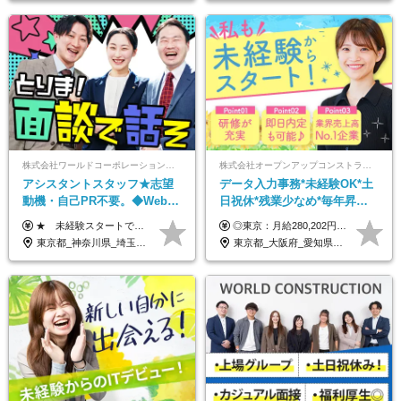
株式会社ワールドコーポレーション 採用事業部【上場グループ】
株式会社オープンアップコンストラクション（東証プライム上場グループ）
アシスタントスタッフ★志望
データ入力事務*未経験OK*土
動機・自己PR不要。◆Web面
日祝休*残業少なめ*毎年昇給
談OK◆完全週休2日◆年収700
あり*面接1回*月収37万円可/o
★ 未経験スタートでも月収40万円以上も目指せます！ ★ ★ 試用期間6か月あり／給与・待遇に変更なし ★ ＼パターン①orパターン②で給与形態の選択が可能／ ＜パターン①＞ 月給+交通費+（残業代は全額別途支給） 【首都圏・関東・北信越】 月給30.0万円以上 【関西】 月給27.5万円以上 【中部】 月給26.5万円以上 【東北】 月給24.5万円以上 【北海道】 月給24.0万円以上 【九州・中四国】 月給25.5万円以上 ＜パターン②＞ 月給（固定残業代20H含む）+交通費+賞与年2回+残業代 （※20H場合を超過した場合は全額別途支給） 【首都圏・関東・北信越】 月給25.0万円以上 【関 西・中部】 月給24.5万円以上 【東 北・北海道・九州・中四国】 月給23.5万円以上 ※上記給与には固定残業代（月20H分）を含みます 固定残業代は残業の有無に関わらず支給し、超過分は別途全額支給いたします ①②の給与形態はご本人様と相談の上、最終的に会社が決定いたします （内定時に通知） ■給与改定年1回 ■(※)賞与年2回（昨年度支給実績2回／頑張りを評価） (※)支給条件に規定あり
◎東京：月給280,202円～402,430円 ◎大阪：月給269,824円～392,052円 ◎名古屋：月給285,967円～408,195円 ◎その他：月給265,212円～387,440円 ※試用期間3か月／待遇は研修期間中のみ変更あり （東京：23.9万円～、大阪：月給23.4万円～、名古屋：月給24.2万円～、その他：月給23.1万円～） ※固定残業代（配属後に支給）・一律手当を含む ※固定残業代は残業がない場合も支給し、超過分は別途支給する ※年齢、経験、能力を考慮し、支給額を決定します。
万円可/p13
東京都_神奈川県_埼玉県_千葉県_大阪府_愛知県_北海道_青森県_岩手県_宮城県_秋田県_山形県_福島県_茨城県_栃木県_群馬県_新潟県_山梨県_長野県_富山県_石川県_福井県_静岡県_岐阜県_三重県_兵庫県_京都府_滋賀県_奈良県_和歌山県_広島県_岡山県_鳥取県_島根県_山口県_徳島県_香川県_愛媛県_高知県_福岡県_佐賀県_長崎県_大分県_宮崎県_鹿児島県_沖縄県
東京都_大阪府_愛知県_北海道_宮城県_新潟県_石川県_静岡県_広島県_福岡県_沖縄県