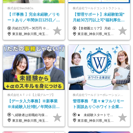
株式会社Stech&Co.
株式会社ワールドコンストラクション 【東証一部】 (ワールドホールディングス・グループ)
【 IT事務 】完全未経験／リモ
【管理サポート】未経験歓迎*
ートあり／年間休日125日／残
月給30万円以上可*福利厚生が
業なし／産休育休あり／服
充実！
月給21万円～30万円 ※試用期間3ヶ月間の待遇に変動はありません。 ※みなし残業代(月20時間分29,725円～)を含む。（※超過分は追加支給）
【首都圏エリア】 月給 291,800円以上 ＋ 各種手当 【北関東エリア】 月給 264,260円以上 ＋ 各種手当 【関西・四国エリア】 月給 278,040円以上 ＋ 各種手当 【中部エリア】 月給 278,040円以上 ＋ 各種手当 【北海道・東北エリア】 月給 247,000円以上 ＋ 各種手当 【九州エリア】 月給 235,540円以上 ＋ 各種手当 【中国エリア】 月給 250,460 円以上 ＋ 各種手当 ※全て年齢・経験・能力などを考慮します。 ※試用期間3ヶ月あり。その間の待遇に変動はありません。 ※固定残業代（20時間分）を含む 首都圏／37,800円以上 北関東／34,260円以上 関西・四国／36,040円以上 中部／36,040円以上 北海道・東北／32,000円以上 九州／30,540円以上 中国／32,460円以上 ※超過分は全額支給 初年度の年収 400万円～900万円
装・髪型自由／毎年昇給
東京都_神奈川県_埼玉県_千葉県_大阪府_愛知県_北海道_青森県_岩手県_宮城県_秋田県_山形県_福島県_茨城県_栃木県_群馬県_新潟県_山梨県_長野県_富山県_石川県_福井県_静岡県_岐阜県_三重県_兵庫県_京都府_滋賀県_奈良県_和歌山県_広島県_岡山県_鳥取県_島根県_山口県_徳島県_香川県_愛媛県_高知県_福岡県_熊本県_佐賀県_長崎県_大分県_宮崎県_鹿児島県_沖縄県
東京都_神奈川県_埼玉県_千葉県_大阪府_愛知県_北海道_青森県_岩手県_宮城県_秋田県_山形県_福島県_茨城県_栃木県_群馬県_新潟県_山梨県_長野県_富山県_石川県_福井県_静岡県_岐阜県_三重県_兵庫県_京都府_滋賀県_奈良県_和歌山県_広島県_岡山県_鳥取県_島根県_山口県_徳島県_香川県_愛媛県_高知県_福岡県_熊本県_佐賀県_長崎県_大分県_宮崎県_鹿児島県_沖縄県
株式会社ＡＴＪＣ【上場グループ】
株式会社ワールドコーポレーション 採用事業部【上場グループ】
【データ入力事務】※新事業
管理事務 『楽々★フルリモー
※未経験入社9割／年間休日
ト面談あり◇ホワイト企業認
124日／月 残業13h／土日祝休
定受賞◇完全週休2日◇賞与年
＼経験者は前職給与保証！／ 月給23万円～33万円＋各種手当 ☆給与改定年2回あり！ ※上記金額には固定残業代（31,081円～44,595円／20時間分）を含みます。 ※超過分は別途支給します。 ★試用期間：6ヶ月 未経験の場合、試用期間中は月給21万円（固定残業代12,353円／8時間分）となります。ただし、2026年7月1日以降は給与改定に伴い、試用期間の途中であっても、月給230,000円（固定残業代31,081円／20時間分）を適用します。 ※超過分は別途支給します。
★ 未経験スタートでも月収40万円以上も目指せます！ ★ ★ 試用期間6か月あり／給与・待遇に変更なし ★ ＼パターン①orパターン②で給与形態の選択が可能／ ＜パターン①＞ 月給+交通費+（残業代は全額別途支給） 【首都圏・関東・北信越】 月給30.0万円以上 【関西】 月給27.5万円以上 【中部】 月給26.5万円以上 【東北】 月給24.5万円以上 【北海道】 月給24.0万円以上 【九州・中四国】 月給25.5万円以上 ＜パターン②＞ 月給（固定残業代20H含む）+交通費+賞与年2回+残業代 （※20H場合を超過した場合は全額別途支給） 【首都圏・関東・北信越】 月給25.0万円以上 【関 西・中部】 月給24.5万円以上 【東 北・北海道・九州・中四国】 月給23.5万円以上 ※上記給与には固定残業代（月20H分）を含みます 固定残業代は残業の有無に関わらず支給し、超過分は別途全額支給いたします ①②の給与形態はご本人様と相談の上、最終的に会社が決定いたします （内定時に通知） ■給与改定年1回 ■(※)賞与年2回（昨年度支給実績2回／頑張りを評価） (※)支給条件に規定あり
み／給与改定年2回
2回 /p13
東京都_神奈川県_埼玉県_千葉県
東京都_神奈川県_埼玉県_千葉県_大阪府_愛知県_北海道_青森県_岩手県_宮城県_秋田県_山形県_福島県_茨城県_栃木県_群馬県_新潟県_山梨県_長野県_富山県_石川県_福井県_静岡県_岐阜県_三重県_兵庫県_京都府_滋賀県_奈良県_和歌山県_広島県_岡山県_鳥取県_島根県_山口県_徳島県_香川県_愛媛県_高知県_福岡県_熊本県_佐賀県_長崎県_大分県_宮崎県_鹿児島県_沖縄県