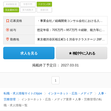
未経験歓迎
学歴不問
ベテランOK
完全週休2日
賞与複数月
面接1回
応募資格
・事業会社／組織開発コンサル会社における人材開発・育成体系の企画・実行経験（目安：3年以上） ・経営層、各部門の責任者、複数のステークホルダーと調整交渉を行いながらプロジェクト・業務を主体的に企画、推
給与
想定年収：705万円～957万円 ※経験、能力等に応じて個別に決定します。 ※年収705万の場合：月額49万（基本給39.6万＋時間外手当9.4万） ※年収957万の場合：月額66万（基本給53.4
勤務地
東京都渋谷区桜丘町1-1 渋谷サクラステージ 28F （変更の範囲）上記を除く当社関連勤務地
求人を見る
検討中に入れる
掲載終了予定日：
2027.03.01
1
転職・求人情報サイトのtype
インターネット・広告・メディア
人事・
労務管理
インターネット・広告・メディア業界 × 人事・労務管理の転
職・求人情報一覧