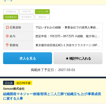
リード
未経験歓迎
学歴不問
ベテランOK
完全週休2日
賞与複数月
面接1回
応募資格
下記いずれかの経験 ・事業会社での採用人事経験（2年以上）※中途・新卒不問 ・人材エージェント企業でのリクルーティング営業経験（2年以上） ・ヘッドハンティングファームでダイレクトスカウトを通じて幹部
給与
想定年収：705万円～957万円 ※経験、能力等に応じて個別に決定します。 ※年収705万の場合：月額49万（基本給39.6万＋時間外手当9.4万） ※年収957万の場合：月額66万（基本給53.4
勤務地
東京都渋谷区桜丘町1-1 渋谷サクラステージ 28F （変更の範囲）上記を除く当社関連勤務地
求人を見る
検討中に入れる
掲載終了予定日：
2027.03.01
正社員
自己PR不要
Sansan株式会社
組織開発マネジャー候補/部長と二人三脚で組織立ち上げ/事業成長
に資する人事