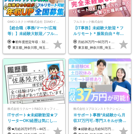
GMOコネクトHR株式会社【GMOインターネットグループ】
フルスタック株式会社
【総合職（事務/マーケ/広報
【IT事務】未経験大歓迎＊フ
等）】未経験大歓迎／フルリ
ルリモート＊服装自由＊年休
モ可で全国募集！年収アップ
125日以上＊残業なし＊月給26
◆初年度想定年収：320万円〜840万円 【関東／一都三県】月給24万円〜70万円 【関西・東海地方】月給23万円〜65万円 【その他の地方等】月給22万円〜60万円 ※ご経験・スキル・前職給与などを考慮の上決定いたします。 ◉固定残業代制（固定残業代10,000円含） 固定残業代は7時間分・時間超過分は追加支給 ≪月給例≫ ・月給54万円（29歳／入社3年目） ・月給38万円（26歳／入社2年目） ・月給28万円（24歳／入社1年目） ※試用期間は6ヶ月で、その間の雇用形態は契約社員です。そのほかの条件に変更はありません。
月給26万円〜60万円＋諸手当＋インセンティブ（２種）＋賞与 ★Point 設立から9ヶ月で全社員2万円の昇給実績 ※成果はしっかりと還元いたします！ ★Point 100％年収UPでの待遇提示も可能！ ※経験者であれば、100％年収アップも実現可能です。 ※試用期間最大2ヶ月/月給22万円〜
多数★年休最大130日★
万円以上
東京都_神奈川県_埼玉県_千葉県_大阪府_愛知県_北海道_青森県_岩手県_宮城県_秋田県_山形県_福島県_茨城県_栃木県_群馬県_新潟県_山梨県_長野県_富山県_石川県_福井県_静岡県_岐阜県_三重県_兵庫県_京都府_滋賀県_奈良県_和歌山県_広島県_岡山県_鳥取県_島根県_山口県_徳島県_香川県_愛媛県_高知県_福岡県_熊本県_佐賀県_長崎県_大分県_宮崎県_鹿児島県_沖縄県
東京都_神奈川県_埼玉県_千葉県_茨城県
株式会社リクルートR&Dスタッフィング【リクルートグループ】
株式会社コプロコンストラクション【東証プライム上場コプロ・ホールディングス子会社】
ITサポート★未経験歓迎★フ
※サポート事務*未経験から月
リーターOK!経歴は気にしな
収37万円可♪専門スキルが身に
くて大丈夫★超大手リクルー
付く！Web面接＆リモート研
■月給20万9千円～44万円 ※経験・能力・前給を考慮の上、決定いたします ※時間外手当100％支給 ※派遣就業先が変更となる場合には、就業規則、労使協定等に基づき賃金が変更となる可能性があります 「とにかく私生活重視」「残業があっても稼ぎたい」といった希望も配属の際に考慮します。 ＜手当＞ ■職務担当手当 ■通勤手当（上限月3万円） ■残業手当（全額支給） ■住宅手当（5割を会社負担／就業規則に定めるところによる） ■扶養手当 ■別居手当 ■資格試験受講料補助（資格ごとに社内規定により決定） ■資格取得奨励金 （資格により2万円～20万円の祝金支給） ◎一例 ・基本情報技術者（5万円） ・プロジェクトマネージャー試験（10万円） ・応用情報技術者試験（10万円） ・ITストラテジスト試験（10万円） ・エンベデッドシステムスペシャリスト試験（10万円） ・ディジタル技術検定（情報1級：10万円、制御1級：10万円、情報2級、制御2級：5万円 ・TOEIC（R）テスト（600～729点：5万円、 730～799点：10万円、800点以上：15万円） など
★経験者は月給50万円～90万円 【首都圏】 月給30万1230円〜 ⇒基本22万7000円+地域6万4230円+皆勤1万円 【群馬/栃木/茨城】 月給28万1090円〜 ⇒基本23万4000円+地域3万7090円+皆勤1万円 【大阪/京都/兵庫】 月給30万130円〜 ⇒基本23万5000円+地域5万5130円+皆勤1万円 【静岡/愛知/岐阜/三重】 月給28万5840円〜 ⇒基本23万円+地域4万5840円+皆勤1万円 【北海道】 月給25万2960円〜 ⇒基本22万4000円+地域1万8960円+皆勤1万円 【福岡/佐賀/長崎/大分/熊本】 月給25万800円〜 ⇒基本21万8000円+地域2万2800円+皆勤1万円 【宮城/山形/福島】 月給25万580円〜 ⇒基本21万8000円+地域2万2580円+皆勤1万円 【広島/岡山/山口】 月給27万1090円〜 ⇒基本23万4000円+地域2万7090円+皆勤1万円 ※残業代は1分単位で全額支給（みなし残業制度なし） ※上記給与は最低支給額です。経験・能力に応じて決定致します ※試用期間1ヶ月、最大6ヶ月まで延長する可能性あり(条件変更なし) ※今期より新賃金体系へ移行しました。詳細は面接時にご説明します
トグループの正社員/sg
修も充実♪/a