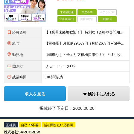
未経験歓迎
学歴不問
ベテランOK
完全週休2日
賞与複数月
面接1回
応募資格
【IT業界未経験歓迎！】 特別なIT資格や専門知識は必要ありません。 ・学歴不問（文系・理系不問） ・第二新卒、既卒の方も歓迎 ・20代を中心に幅広い年代が活躍中 ・基本的なPC操作ができる方 ・タ
給与
【首都圏】月収例29.5万円（月給26万円＋諸手当） 【東海・関西】月収例28.5万円（月給25万円＋諸手当） 【九州】月収例26万円（月給23万円＋諸手当） ※経験・スキル・前職給与を踏まえ、総合
勤務地
《転勤なし・全エリア積極採用中！》 ＊U・Iターンも歓迎 ＊研修はオンライン実施 ★勤務エリアは下記よりお選びいただけます★ 【首都圏】東京・神奈川・千葉・埼玉 【東海】愛知 【関西】大阪、京都、兵庫
働き方
リモートワークOK
残業時間
10時間以内
求人を見る
検討中に入れる
掲載終了予定日：
2026.08.20
正社員
自己PR不要
話を聞きたい応募可
株式会社SARUCREW