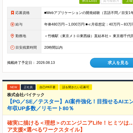
休日120日
賞与複数月
上場
応募資格
給与
勤務地
目安残業時間
20時間以内
求人を見る
掲載終了予定日：
2026.08.13
NEW
正社員
自己PR不要
話を聞きたい応募可
株式会社バイテック
【PG／SE／テスター】AI案件強化！目指せるAI
年収UP多数／リモート80％
確実に描ける＜理想＞のエンジニアLife！ヒミツは
ア支援×選べるワークスタイル】