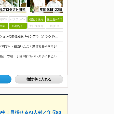
卒OK
ベテランOK
複数名採用
完全週休2日
企業
転勤なし
土日面接可
面接1回
■下記いずれかのご経験をお持ちの方 └Webアプリケーションの開発経験 └インフラ（クラウド/オンプレ不問）構築・運用経験 ■学歴不問 □SRE未経験の方も歓迎 「開発経験を活かしインフラも学びたい
年俸480万円～800万円 ■≪月収想定：40万円～66万6,000円≫ ・担当いただく業務範囲やマネジメントの有無など、役割に応じて決定します ・年俸額を12分割し、毎月支給します ・試用期間3カ
＜竹橋駅（東京メトロ東西線）直結本社＞ 東京都千代田区一ツ橋一丁目1番1号パレスサイドビル5F・8F （変更の範囲）上記を除く当社関連勤務地
検討中に入れる
中！目指せるAI人材／年収80