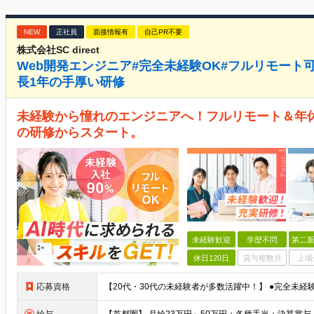
NEW
正社員
面接情報有
自己PR不要
株式会社SC direct
Web開発エンジニア#完全未経験OK#フルリモート可#
長1年の手厚い研修
未経験から憧れのエンジニアへ！フルリモート＆年休1
の研修からスタート。
未経験歓迎
学歴不問
第二新
休日120日
賞与複数月
上場
応募資格