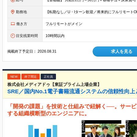
給与
勤務地
働き方
フルリモートがメイン
目安残業時間
10時間以内
求人を見る
掲載終了予定日：
2026.08.31
NEW
終了間近
正社員
株式会社メディアドゥ【東証プライム上場企業】
SRE／国内No.1電子書籍流通システムの信頼性向
「開発の課題」を技術と仕組みで紐解く──。サー
する組織横断型のエンジニアに。