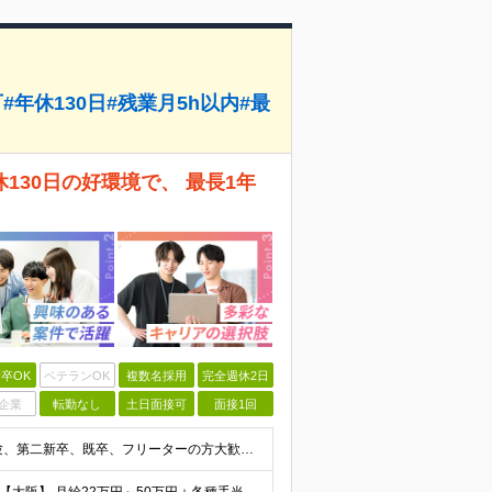
年休130日#残業月5h以内#最
30日の好環境で、 最長1年
卒OK
ベテランOK
複数名採用
完全週休2日
企業
転勤なし
土日面接可
面接1回
【20代・30代の未経験者が多数活躍中！】 ●完全未経験、第二新卒、既卒、フリーターの方大歓迎！ ●学歴・職歴・転職回数・ブランク一切不問 ※34歳までの方（若年層の長期キャリア形成を図るため） ★