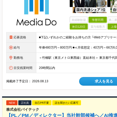
未経験歓迎
学歴不問
第二新
休日120日
賞与複数月
上場
応募資格
給与
勤務地
目安残業時間
20時間以内
求人を見る
掲載終了予定日：
2026.08.13
NEW
正社員
自己PR不要
話を聞きたい応募可
株式会社バイテック
【PL／PM／ディレクター】当社幹部候補へ／AI推進