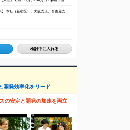
【首都圏】 月給23万円～50万円＋各種手当＋決算賞与 【大阪】 月給22万円～50万円＋各種手当＋決算賞与 【愛知】 月給21.5万円～50万円＋各種手当＋決算賞与 【福岡・宮城】 月給20万
【転勤なし／U・Iターン歓迎／将来的にフルリモートOK】 本社（新宿区）、大阪支店、名古屋支店または東京都・神奈川県・千葉県・埼玉県・愛知県・大阪府・福岡県をはじめ、全国のプロジェクト先 ※ご希望を
検討中に入れる
上と開発効率化をリード
ビスの安定と開発の加速を両立