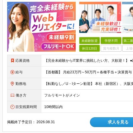
未経験歓迎
学歴不問
第二新
休日120日
賞与複数月
上場
応募資格
給与
勤務地
働き方
フルリモートがメイン
目安残業時間
10時間以内
求人を見る
掲載終了予定日：
2026.08.31