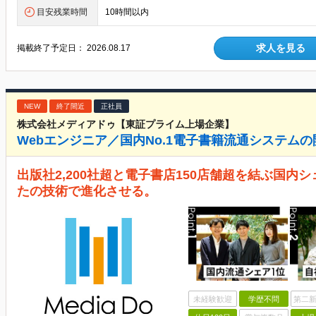
目安残業時間
10時間以内
求人を見る
掲載終了予定日：
2026.08.17
NEW
終了間近
正社員
株式会社メディアドゥ【東証プライム上場企業】
Webエンジニア／国内No.1電子書籍流通システムの
出版社2,200社超と電子書店150店舗超を結ぶ国内シ
たの技術で進化させる。
未経験歓迎
学歴不問
第二新