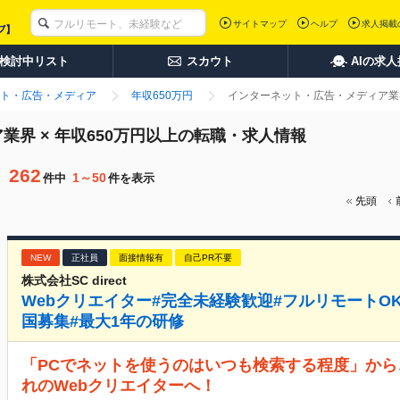
サイトマップ
ヘルプ
求人掲載
検討中リスト
スカウト
AIの求
ト・広告・メディア
年収650万円
インターネット・広告・メディア業界
界 × 年収650万円以上の転職・求人情報
262
1～50
件中
件を表示
先頭
NEW
正社員
面接情報有
自己PR不要
株式会社SC direct
Webクリエイター#完全未経験歓迎#フルリモートOK#
国募集#最大1年の研修
「PCでネットを使うのはいつも検索する程度」から
れのWebクリエイターへ！