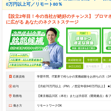
0万円以上可／リモート80％
【設立2年目！今の当社が絶好のチャンス】 プロマ
に広がる あなたのネクストステージ
未経験歓迎
学歴不問
第二新
休日120日
賞与複数月
上場
応募資格
給与
勤務地
働き方
リモートワークOK