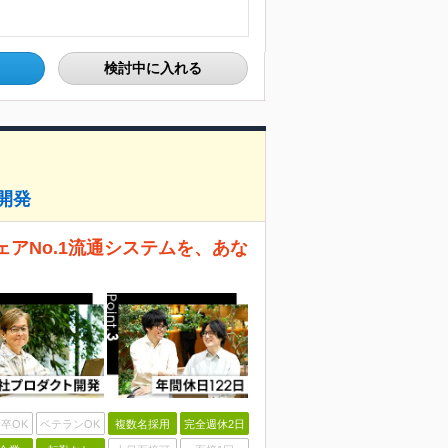
検討中に入れる
開発
ェアNo.1流通システムを、あな
卒OK
ベテランOK
複数名採用
完全週休2日