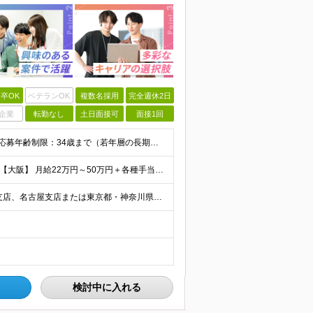
卒OK
ベテランOK
複数名採用
完全週休2日
企業
転勤なし
土日面接可
面接1回
【完全未経験からIT業界に挑戦したい方、大歓迎！】 ●応募年齢制限：34歳まで（若年層の長期キャリア形成を図るため） ★学歴不問・転職回数不問 ★第二新卒・社会人デビューOK 【こんな方を求めていま
【首都圏】 月給23万円～50万円＋各種手当＋決算賞与 【大阪】 月給22万円～50万円＋各種手当＋決算賞与 【愛知】 月給21.5万円～50万円＋各種手当＋決算賞与 【福岡・宮城】 月給20万
【転勤なし／U・Iターン歓迎】 本社（新宿区）、大阪支店、名古屋支店または東京都・神奈川県・千葉県・埼玉県・愛知県・大阪府・福岡県をはじめ、全国のプロジェクト先 ※ご希望を最大限考慮して配属先を決定
検討中に入れる