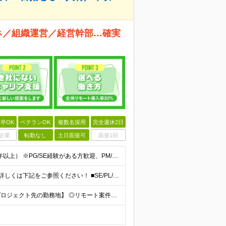
ネ／組織運営／経営幹部…確実
卒OK
ベテランOK
複数名採用
完全週休2日
企業
転勤なし
土日面接可
面接1回
学歴不問、IT業界で何らかの実務経験をお持ちの方（3年以上） ※PG/SE経験がある方歓迎、PM/PL経験があれば即戦力として優遇 ※ブランクのある方歓迎 ※担当業務/フェーズ/使用言語などは限定せず
【月給70万円以上（PM）／想定年収840万円以上】 ★詳しくは下記をご参照ください！ ■SE/PL/テスト計画以降などの上流フェーズ 月給53万円以上 ※想定年収636万円以上 ■PM/ディレク
【東京都品川区（本社）または渋谷区（開発拠点）各プロジェクト先の勤務地】 ◎リモート案件も多数のため在宅勤務も可能です！ 常駐・ハイブリッド型・フルリモートなど柔軟に対応しています。 ※転勤はございま