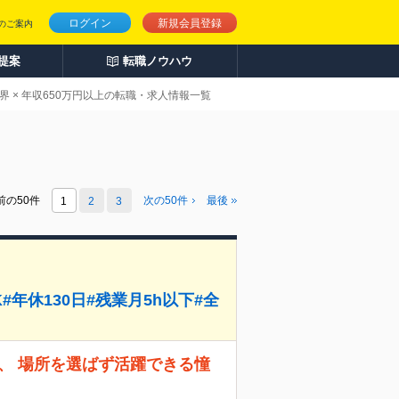
ログイン
新規会員登録
のご案内
人提案
転職ノウハウ
 × 年収650万円以上の転職・求人情報一覧
前の50件
次の
50
件
最後
1
2
3
年休130日#残業月5h以下#全
、 場所を選ばず活躍できる憧