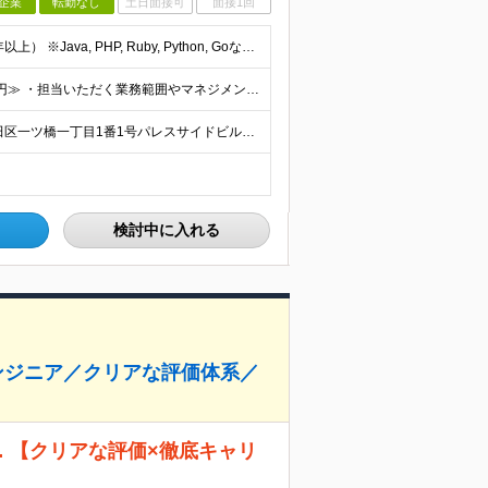
企業
転勤なし
土日面接可
面接1回
■Webアプリケーションの開発経験（言語不問／目安1年以上） ※Java, PHP, Ruby, Python, Goなど、いずれかの言語でWEB開発経験があればOKです。 ■学歴不問 □複数名採用
年俸480万円～1,000万円 ■≪月収想定：40万円～83万円≫ ・担当いただく業務範囲やマネジメントの有無など、役割に応じて決定します ・年俸額を12分割し、毎月支給します ・試用期間3カ月あり
＜竹橋駅（東京メトロ東西線）直結本社＞ 東京都千代田区一ツ橋一丁目1番1号パレスサイドビル5F・8F （変更の範囲）上記を除く当社関連勤務地
検討中に入れる
エンジニア／クリアな評価体系／
… 【クリアな評価×徹底キャリ