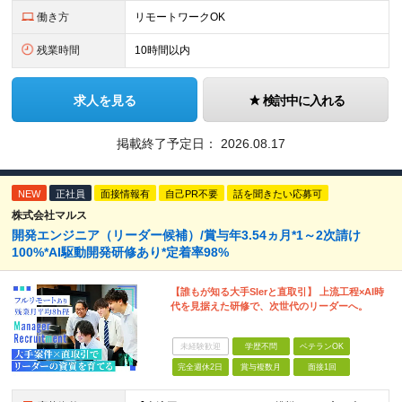
働き方
リモートワークOK
残業時間
10時間以内
求人を見る
検討中に入れる
掲載終了予定日：
2026.08.17
NEW
正社員
面接情報有
自己PR不要
話を聞きたい応募可
株式会社マルス
開発エンジニア（リーダー候補）/賞与年3.54ヵ月*1～2次請け
100%*AI駆動開発研修あり*定着率98%
【誰もが知る大手SIerと直取引】 上流工程×AI時
代を見据えた研修で、次世代のリーダーへ。
未経験歓迎
学歴不問
ベテランOK
完全週休2日
賞与複数月
面接1回