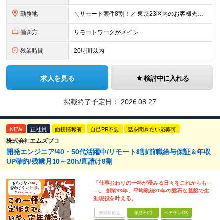
勤務地
＼リモート案件8割！／ 東京23区内のお客様先にて勤務していただきます。 本社所在地：神奈川県横浜市瀬谷区本郷3-1-17 第2斉藤ビル2F (変更の範囲)上記を除く当社関連勤務地
働き方
リモートワークがメイン
残業時間
20時間以内
求人を見る
検討中に入れる
掲載終了予定日：
2026.08.27
NEW
正社員
面接情報有
自己PR不要
話を聞きたい応募可
株式会社エムズプロ
開発エンジニア/40・50代活躍中/リモート8割/前職給与保証＆年収
UP確約/残業月10～20h/直請け8割
「仕事おわりの一杯が浸みる日々をこれからも―
―」 創業33年、平均勤続20年の盤石な基盤で生
涯現役を叶える。
未経験歓迎
学歴不問
ベテランOK