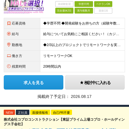
未経験歓迎
学歴不問
ベテランOK
完全週休2日
賞与複数月
面接1回
応募資格
◆学歴不問 ◆開発経験をお持ちの方（経験年数不問） ＜こんな方は大歓迎！＞ ◎今の収入をもっと増やしたい ◎もっと上流の案件で活躍したい ◎将来のキャリアにつながる案件に携わりたい ◎自分のやりたい
給与
給与についてお気軽にご相談ください！（カジュアル面談可能） 月給35万円～＋各種手当＋賞与2回 ※固定残業代は、時間外労働の有無に関わらず40時間分を87,500円～支給 ※超過分は別途支給 ※試用
勤務地
◆2/3以上のプロジェクトでリモートワークを実施中！ ≪自社拠点≫ ・東京本社／東京都千代田区丸の内二丁目6番1号 丸の内パークビルディング6階 ・関西支社／⼤阪府⼤阪市中央区安⼟町2-3-13 ⼤
働き方
リモートワークOK
残業時間
20時間以内
求人を見る
検討中に入れる
掲載終了予定日：
2026.08.17
NEW
正社員
面接情報有
自己PR不要
株式会社コプロコンストラクション【東証プライム上場コプロ・ホールディン
グス子会社】