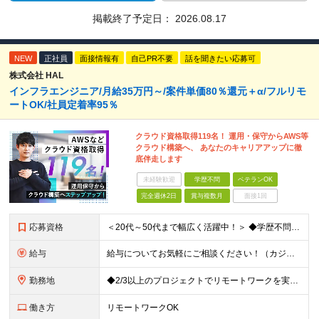
掲載終了予定日：
2026.08.17
NEW
正社員
面接情報有
自己PR不要
話を聞きたい応募可
株式会社 HAL
インフラエンジニア/月給35万円～/案件単価80％還元＋α/フルリモ
ートOK/社員定着率95％
クラウド資格取得119名！ 運用・保守からAWS等
クラウド構築へ、 あなたのキャリアアップに徹
底伴走します
未経験歓迎
学歴不問
ベテランOK
完全週休2日
賞与複数月
面接1回
応募資格
＜20代～50代まで幅広く活躍中！＞ ◆学歴不問 ◆何らかのインフラ関連の実務経験 ★経験年数不問/運用監視レベルも歓迎 ＜こんな方は大歓迎！＞ ◎今の収入に不満がある ◎もっと上流の案件で活躍した
給与
給与についてお気軽にご相談ください！（カジュアル面談可能） 月給35万円～＋各種手当＋賞与2回 ※固定残業代は、時間外労働の有無に関わらず40時間分を87,500円～支給 ※超過分は別途支給 ※試用
勤務地
◆2/3以上のプロジェクトでリモートワークを実施中！ ≪自社拠点≫ ・東京本社／東京都千代田区丸の内二丁目6番1号 丸の内パークビルディング6階 ・関西支社／⼤阪府⼤阪市中央区安⼟町2-3-13 ⼤
働き方
リモートワークOK