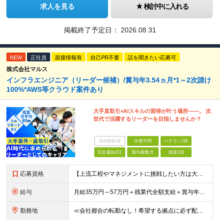
求人を見る
検討中に入れる
掲載終了予定日：
2026.08.31
NEW
正社員
面接情報有
自己PR不要
話を聞きたい応募可
株式会社マルス
インフラエンジニア（リーダー候補）/賞与年3.54ヵ月*1～2次請け
100%*AWS等クラウド案件あり
大手直取引×AIスキルの習得が叶う場所――。 次
世代で活躍するリーダーを目指しませんか？
未経験歓迎
学歴不問
ベテランOK
完全週休2日
賞与複数月
面接1回
応募資格
【上流工程やマネジメントに挑戦したい方は大歓迎です！】 ★インフラエンジニアとしての実務経験をお持ちの方 ★上記に加え、下記いずれかに該当する方 ・チームのリーダー／サブリーダーの経験をお持ちの方 ・
給与
月給35万円～57万円＋残業代全額支給＋賞与年3.45ヵ月(リーダー経験者) 月給32万円～43万円＋残業代全額支給＋賞与年3.45ヵ月(実務経験者) 入社時想定年収： 490万円～798万円(リー
勤務地
≪会社都合の転勤なし！希望する拠点に必ず配属します。新潟Uターン・Iターン大歓迎！≫ 首都圏(東京、神奈川、千葉、埼玉)または新潟市、長岡市周辺のお客様先または各拠点での勤務となります。 ■東京支社