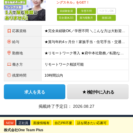
ングスキル」をGET！
未経験歓迎
学歴不問
ベテランOK
完全週休2日
賞与複数月
面接1回
応募資格
★完全未経験OK／学歴不問 ＼こんな方は大歓迎です／ ■安心できる環境でITデビューしたい方 ■手に職をつけて、安定した働き方を叶えたい方 ■案件は先輩と一緒に参画したい方 ■大手案件を手がけるスキ
給与
★賞与年約4ヶ月分！家族手当・住宅手当・交通費全額支給など好待遇を完備！ 【各種手当について】 ・家族手当（扶養2万円／月、子5000円／月※2人目以降も同様） ・単身社宅制度（一律支給の住宅手当と
勤務地
★リモートワーク導入 ★府中本社勤務／転勤なし ★自社内開発が中心 ※フルリモート非推奨、完全在宅ワーク非推奨 府中本社もしくはプロジェクト先（東京、神奈川など） 【本社】東京都府中市晴見町2丁目
働き方
リモートワーク相談可能
残業時間
10時間以内
求人を見る
検討中に入れる
掲載終了予定日：
2026.08.27
NEW
正社員
面接情報有
自己PR不要
話を聞きたい応募可
株式会社One Team Plus