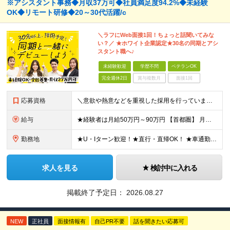
※アシスタント事務◆月収37万可◆社員満足度94.2%◆未経験
OK◆リモート研修◆20～30代活躍/c
＼ラフにWeb面接1回！ちょっと話聞いてみな
い？／ ★ホワイト企業認定★30名の同期とアシ
スタント職へ♪
未経験歓迎
学歴不問
ベテランOK
完全週休2日
賞与複数月
面接1回
応募資格
＼意欲や熱意などを重視した採用を行っています／ ●未経験・第二新卒歓迎 ●学歴・年齢・転職回数は一切不問です！ ※新卒の方もご応募可能 （待遇・募集要項等は別途ご案内いたします） ※入社時期は柔軟に対
給与
★経験者は月給50万円～90万円 【首都圏】 月給30万1230円〜 ⇒基本22万7000円+地域6万4230円+皆勤1万円 【群馬/栃木/茨城】 月給28万1090円〜 ⇒基本23万4000円+
勤務地
★U・Iターン歓迎！★直行・直帰OK！ ★車通勤可能のエリアもあり！★出張なしの働き方も可能 全国47都道府県の各プロジェクト（転勤なし！勤務地に対する希望も実現可能！） 「自宅から1時間以内で通え
求人を見る
検討中に入れる
掲載終了予定日：
2026.08.27
NEW
正社員
面接情報有
自己PR不要
話を聞きたい応募可