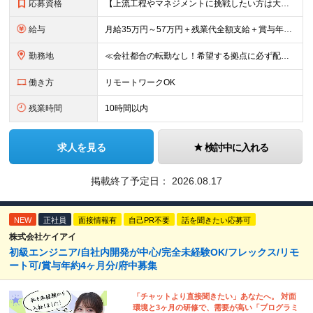
応募資格
【上流工程やマネジメントに挑戦したい方は大歓迎です！】 ★開発エンジニアとしての実務経験をお持ちの方 ★上記に加え、下記いずれかに該当する方 ・チームのリーダー／サブリーダーの経験をお持ちの方 ・教育
給与
月給35万円～57万円＋残業代全額支給＋賞与年3.45ヵ月(リーダー経験者) 月給32万円～43万円＋残業代全額支給＋賞与年3.45ヵ月(実務経験者) 入社時想定年収： 490万円～798万円(リー
勤務地
≪会社都合の転勤なし！希望する拠点に必ず配属します。新潟Uターン・Iターン大歓迎！≫ 首都圏(東京、神奈川、千葉、埼玉)または新潟市、長岡市周辺のお客様先または各拠点での勤務となります。 ■東京支社
働き方
リモートワークOK
残業時間
10時間以内
求人を見る
検討中に入れる
掲載終了予定日：
2026.08.17
NEW
正社員
面接情報有
自己PR不要
話を聞きたい応募可
株式会社ケイアイ
初級エンジニア/自社内開発が中心/完全未経験OK/フレックス/リモ
ート可/賞与年約4ヶ月分/府中募集
「チャットより直接聞きたい」あなたへ。 対面
環境と3ヶ月の研修で、需要が高い「プログラミ