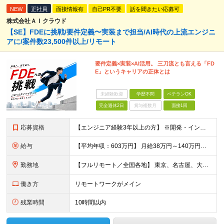
NEW
正社員
面接情報有
自己PR不要
話を聞きたい応募可
株式会社ＡＩクラウド
【SE】FDEに挑戦/要件定義〜実装まで担当/AI時代の上流エンジニ
アに/案件数23,500件以上/リモート
要件定義×実装×AI活用。 三刀流とも言える「FD
E」というキャリアの正体とは
未経験歓迎
学歴不問
ベテランOK
完全週休2日
賞与複数月
面接1回
応募資格
【エンジニア経験3年以上の方】 ※開発・インフラ・工程・言語一切不問 ※文理・学歴不問 【歓迎条件】 ◆Python実務経験がある方 ◆LLM・生成AIを使った開発経験がある方 ◆要件定義・顧客折衝
給与
【平均年収：603万円】 月給38万円～140万円＋諸手当（経験者） 【平均年収603万円】 ※案件の契約内容や昇給額などはすべて開示します。 ※経験や能力を考慮し決定します。 ※月給には固定残業
勤務地
【フルリモート／全国各地】 東京、名古屋、大阪、福岡を中心とした全国のプロジェクトにアサイン。 ※プロジェクトは完全選択制です。 ※フルリモート、ハイブリッド型、常駐案件から自由に選択可能です。 ※転
働き方
リモートワークがメイン
残業時間
10時間以内