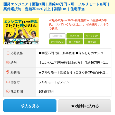
開発エンジニア｜面接1回｜月給46万円～可｜フルリモートも可｜
案件選択制｜定着率96％以上｜副業OK｜住宅手当
≪月給46万〜×100%案件選択≫ 「生成AIの時
代、ついていくためには…」 その焦り、ルトラ
で解消。
未経験歓迎
学歴不問
ベテランOK
完全週休2日
賞与複数月
面接1回
応募資格
◆学歴不問 / 第二新卒歓迎 ◆何かしらのエンジニア経験をお持ちの方 （言語・期間・フェーズ不問） 経験浅めの方も遠慮なくご応募ください！ ■入社前Q＆A ────── ◎実力に見合った報酬が手に
給与
【エンジニア経験6年以上の方】 月給46万円～100万円（固定残業代含む） ※上記月給には月30時間分の固定残業代（月8万7,400円～月19万円）を含む。超過分は全額支給。 【エンジニア経験4年以
勤務地
★フルリモート勤務も可（全国応募OK/住宅手当を支給します） ※案件によって常駐が必要になる場合があります。 ※希望がない限り、転勤はありません ※U・Iターン歓迎 ★ルトラの社員は全国各地で活躍中
働き方
フルリモートがメイン
残業時間
10時間以内
求人を見る
検討中に入れる