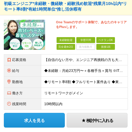
初級エンジニア*未経験・微経験・経験浅め歓迎*残業月10h以内*リ
モート率8割*有給1時間単位*推し活休暇有
One Teamのサポート体制で、あなたのキャリア
をPlusします。
未経験歓迎
学歴不問
ベテランOK
完全週休2日
賞与複数月
面接1回
応募資格
【自信のない方や、エンジニア再挑戦の方も大歓迎！】 ◆未経験OK ◆学歴不問 ◆社会人経験がある方 ★求める人物像： ・無理のないペースで末永く活躍したい方 ・周囲と協力しながら素直にコミュニケー
給与
◆未経験：月給23万円〜＋各種手当＋賞与 ※IT業界経験なし ◆微経験：月給25万円〜＋各種手当＋賞与 ※IT業界経験1年以上を想定 ◆経験者：月給35万円〜70万円＋各種手当＋賞与 ※IT業界経験3
勤務地
◆リモート率8割 ◆フルリモート案件あり ◆東京都、神奈川県、千葉県、埼玉県の各プロジェクト先 ＊ご自宅からのアクセス・通勤時間を最大限に考慮してアサインします。 ＊現在エンジニアの8割がフルリモー
働き方
リモートワークがメイン
残業時間
10時間以内
求人を見る
検討中に入れる