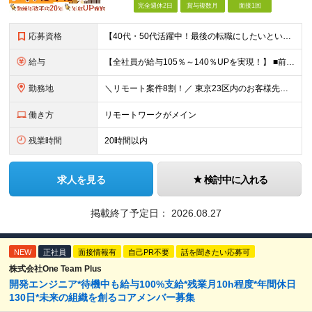
完全週休2日
賞与複数月
面接1回
応募資格
【40代・50代活躍中！最後の転職にしたいという方も大歓迎です◎】 ●学歴不問 ●Java、C言語、C++、C#、PHP、Pythonいずれかの開発経験がある方 ＼こんな方を待っています／ ★「今の
給与
【全社員が給与105％～140％UPを実現！】 ■前職給与の「総収入額」を105％以上保証 ■最高月給120万円・年収1000万円以上も可能 ■確定拠出年金（401K）完備で老後の備えも盤石 月給3
勤務地
＼リモート案件8割！／ 東京23区内のお客様先にて勤務していただきます。 本社所在地：神奈川県横浜市瀬谷区本郷3-1-17 第2斉藤ビル2F (変更の範囲)上記を除く当社関連勤務地
働き方
リモートワークがメイン
残業時間
20時間以内
求人を見る
検討中に入れる
掲載終了予定日：
2026.08.27
NEW
正社員
面接情報有
自己PR不要
話を聞きたい応募可
株式会社One Team Plus
開発エンジニア*待機中も給与100%支給*残業月10h程度*年間休日
130日*未来の組織を創るコアメンバー募集