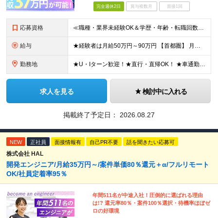
完全週休2日
賞与複数月
面接1回
応募資格
≪職種・業界未経験OK＆学歴・年齢・転職回数不問≫ ◆第二新卒歓迎 ◆社会人経験不問 ◆資格不問 ※新卒の方もご応募可能 （待遇・募集要項等は別途ご案内いたします） ※入社時期は柔軟に対応します！半年
給与
★経験者は月給50万円～90万円 【首都圏】 月給30万1230円〜 ⇒基本22万7000円+地域6万4230円+皆勤1万円 【群馬/栃木/茨城】 月給28万1090円〜 ⇒基本23万4000円+
勤務地
★U・Iターン歓迎！★直行・直帰OK！ ★車通勤可能のエリアもあり！★出張なしの働き方も可能 全国47都道府県の各プロジェクト（転勤なし！勤務地に対する希望も実現可能！） 「自宅から1時間以内で通え
求人を見る
検討中に入れる
掲載終了予定日：
2026.08.27
NEW
正社員
面接情報有
自己PR不要
話を聞きたい応募可
株式会社 HAL
開発エンジニア/月給35万円～/案件単価80％還元＋α/フルリモート
OK/社員定着率95％
年間511名が中途入社！圧倒的に選ばれる理由
は!? 還元率80％・案件100％選択・待機率ほぼゼ
ロの好環境