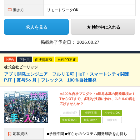
働き方
リモートワークOK
求人を見る
検討中に入れる
掲載終了予定日：
2026.08.27
NEW
正社員
面接情報有
自己PR不要
株式会社ビーリッジ
アプリ開発エンジニア｜フルリモ可｜IoT・スマートシティ関連
PJT｜賞与5ヶ月｜フレックス｜100％自社開発
≪100％自社プロダクト×世界水準の開発環境≫ I
TからOTまで、多彩な技術に触れ、スキルの幅を
広げませんか？
未経験歓迎
学歴不問
ベテランOK
完全週休2日
賞与複数月
面接1回
応募資格
■学歴不問 ■何らかのシステム開発経験をお持ちの方（業界経験不問） ■業界知識は不問です 入社後にはニッチな業界知識が必要になりますが、 入社時点の知識量は不問です！ 「エンジニアとして自分にしか