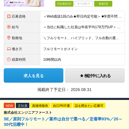
完全週休2日
賞与複数月
面接1回
応募資格
＜Web面談1回のみ★即日内定可能＞ ■学歴不問 ■エンジニアとしての実務経験1年以上 （開発・インフラ・技術・工程など不問）
給与
＜当社に転職した社員は年収平均178万円UP＞ 月給45万円～120万円＋賞与＋各手当 ※経験・能力などを考慮の上、決定します ※案件の契約内容（月単金など）や昇給、賞与額はすべてシステム上で開示し
勤務地
＼フルリモート、ハイブリッド、フル出勤の選択可＆帰社日なし／ 【下記エリアを中心とするクライアント先または自宅にて勤務】 ■首都圏：東京・埼玉・千葉・神奈川 ■関西：大阪・兵庫・京都・滋賀・奈良・和
働き方
フルリモートがメイン
残業時間
10時間以内
求人を見る
検討中に入れる
掲載終了予定日：
2026.08.31
NEW
正社員
面接情報有
自己PR不要
話を聞きたい応募可
株式会社エンジニアファースト
SE／原則フルリモート／案件は自分で選べる／定着率93%／20～
30代活躍中！