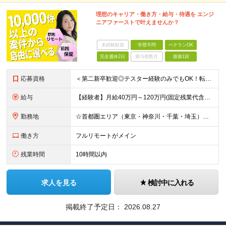
理想のキャリア・働き方・給与・待遇を エンジ
ニアファーストで叶えませんか？
未経験歓迎
学歴不問
ベテランOK
完全週休2日
賞与複数月
面接1回
応募資格
＜第二新卒歓迎◎テスター経験のみでもOK！転職回数不問＞ ■学歴不問 ■ブランクOK ■エンジニアとしての実務経験が1年以上ある方 └開発、インフラ、工程、言語は一切不問！ ※未経験も若干名募集して
給与
【経験者】月給40万円～120万円(固定残業代含む)+各種手当 ★前職給与の総収入額を100％保証｜還元率84％〜100％ ★20代の平均年収570万円 ※月給には、みなし残業手当(月30時間／5万
勤務地
☆首都圏エリア（東京・神奈川・千葉・埼玉）・名古屋・大阪・福岡を中心とした全国各地のプロジェクト先に参画いただきます。 ※希望をヒアリングした上で決定します ☆全国各地からフルリモートOK 【本社】
働き方
フルリモートがメイン
残業時間
10時間以内
求人を見る
検討中に入れる
掲載終了予定日：
2026.08.27