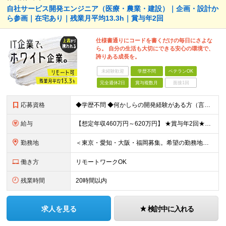
自社サービス開発エンジニア（医療・農業・建設）｜企画・設計か
ら参画｜在宅あり｜残業月平均13.3h｜賞与年2回
仕様書通りにコードを書くだけの毎日にさよな
ら。 自分の生活も大切にできる安心の環境で、
誇りある成長を。
未経験歓迎
学歴不問
ベテランOK
完全週休2日
賞与複数月
面接1回
応募資格
◆学歴不問 ◆何かしらの開発経験がある方（言語不問） ＜以下のような方を歓迎します＞ ◎自社プロダクト開発に携わりたい方 ◎新しいサービスの企画から挑戦してみたい方 ◎これまでの経験を活かし管理職を
給与
【想定年収460万円～620万円】 ★賞与年2回★勤務地手当あり 月給30万円～41万円 ＜各種手当＞ ■勤務地手当（東京2万円／月、大阪1万円／月、名古屋5000円／月） ■通勤手当（月額5万円ま
勤務地
＜東京・愛知・大阪・福岡募集。希望の勤務地で働けます＞ 希望通りの配属＆転勤も基本なし！ 「プロジェクト人員の枠を広げたい」などといった、 会社からの強制的な異動・出向依頼はありません。 ■東京オフ
働き方
リモートワークOK
残業時間
20時間以内
求人を見る
検討中に入れる