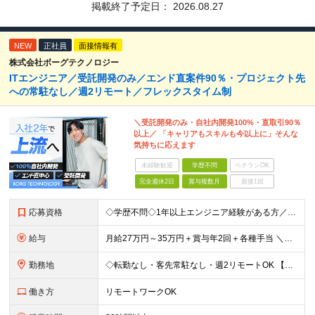
掲載終了予定日：
2026.08.27
NEW
正社員
面接情報有
株式会社ボーグテクノロジー
ITエンジニア／受託開発のみ／エンド直案件90％・プロジェクト先
への常駐なし／週2リモート／フレックスタイム制
＼受託開発のみ・自社内開発100%・直取引90％
以上／ 「キャリアもスキルも今以上に」そんな
気持ちに応えます
未経験歓迎
学歴不問
ベテランOK
完全週休2日
賞与複数月
面接1回
応募資格
◇学歴不問◇1年以上エンジニア経験がある方／人柄重視の採用です 必須条件―MUST― ■1年以上エンジニア経験がある方 ■C#、Java、Node.js、VB.NETを使った実務経験がある方 ＼こ
給与
月給27万円～35万円＋賞与年2回＋各種手当 ＼豊かな経験がある方はさらに加給！／ 月給35万円～40万円＋賞与年2回＋各種手当 ※ご経験やスキル、前職給等を考慮して給与額を決定します
勤務地
◇転勤なし・客先常駐なし・週2リモートOK 【本社】東京都台東区上野7-2-8 岡田タイルビル702 【第1分室】東京都台東区上野7-6-10 MSKビル4階 【第2分室】東京都台東区上野7-8-2
働き方
リモートワークOK