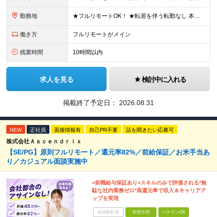
勤務地
★フルリモートOK！ ★転居を伴う転勤なし 本社またはプロジェクト先にて勤務いただきます！ ※プロジェクト先は一都三県及び23区内がメイン 【本社】 東京都新宿区神楽坂1-2 研究社英語センタービ
働き方
フルリモートがメイン
残業時間
10時間以内
求人を見る
検討中に入れる
掲載終了予定日：
2026.08.31
NEW
正社員
面接情報有
自己PR不要
話を聞きたい応募可
株式会社Ａｓｃｅｎｄｒｉｘ
【SE/PG】原則フルリモート／還元率82%／前給保証／お米手当あ
り／カジュアル面談実施中
<前職給与保証あり>スキルのみで評価される*無
駄な社内業務ゼロ*高還元率で収入＆キャリアア
ップを実現
未経験歓迎
学歴不問
ベテランOK