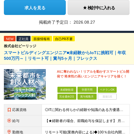
求人を見る
検討中に入れる
掲載終了予定日：
2026.08.27
NEW
正社員
面接情報有
自己PR不要
株式会社ビーリッジ
スマートビルディングエンジニア■未経験からIoTに挑戦可｜年収
500万円～｜リモート可｜賞与5ヶ月｜フレックス
AIに奪われない！リアルを動かすスマートビル開
発で 将来性の高いエンジニアキャリアを描く！
未経験歓迎
学歴不問
ベテランOK
完全週休2日
賞与複数月
面接1回
応募資格
◎ITに関わる何らかの経験や知識のある方優遇！ ★20代～30代活躍中 ★未経験歓迎 ■学歴不問
給与
【★経験者の場合、前職給与を保証します】 月給30万円以上＋賞与年2回（※5ヶ月分支給実績あり） ※上記は最低保証額です。 ご経験やスキルに応じて当社規定内で決定します ※試用期間3ヶ月間あり・労
勤務地
リモート可能(業務内容による)◆100％自社内開発 所在地：神奈川県横浜市港北区新横浜3-8-11 メットライフ新横浜ビル10F (変更の範囲)上記を除く当社関連勤務地 ※機器の導入立会いのため出