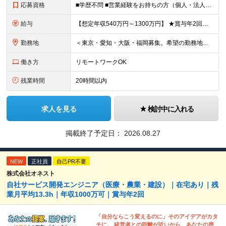
応募資格
■学歴不問 ■営業経験をお持ちの方（個人・法人、業界や商材などは不問） ＜以下のような方を歓迎します＞ ■顧客の話を聴き、本音を引き出せる方 ■断られても気持ちを切り替え、次に進める方 ■受け身では
給与
【想定年収540万円～1300万円】 ★賞与年2回＋勤務地手当＋残業手当（年平均残業時間にて算出）を含む ※基本給＋勤務地手当＋役職手当 ※リーダークラス以上は役職手当含む ※勤務地手当：結婚の有無に
勤務地
＜東京・愛知・大阪・福岡募集。希望の勤務地で働けます＞ 希望通りの配属＆転勤も基本なし！ 「プロジェクト人員の枠を広げたい」などといった、 会社からの強制的な異動・出向依頼はありません。 ■東京オフ
働き方
リモートワークOK
残業時間
20時間以内
求人を見る
検討中に入れる
掲載終了予定日：
2026.08.27
NEW
正社員
自己PR不要
株式会社オネスト
自社サービス開発エンジニア（医療・農業・建設）｜在宅あり｜残
業月平均13.3h｜年収1000万可｜賞与年2回
「自分ならこう変えるのに」そのアイデアがカタ
チに。 経営者との距離が近いから、あなたの声