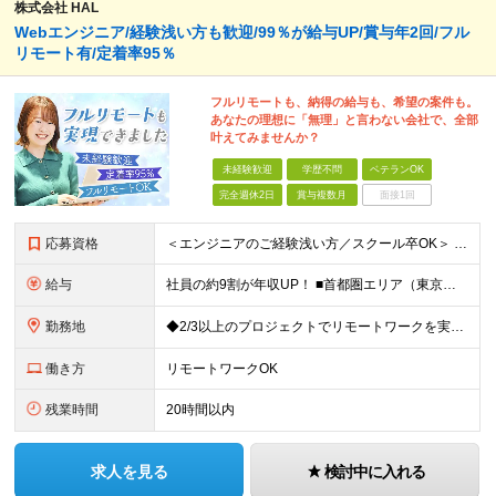
株式会社 HAL
Webエンジニア/経験浅い方も歓迎/99％が給与UP/賞与年2回/フル
リモート有/定着率95％
フルリモートも、納得の給与も、希望の案件も。
あなたの理想に「無理」と言わない会社で、全部
叶えてみませんか？
未経験歓迎
学歴不問
ベテランOK
完全週休2日
賞与複数月
面接1回
応募資格
＜エンジニアのご経験浅い方／スクール卒OK＞ ◆学歴不問 ◆未経験OK ＜こんな方は大歓迎！＞ ◎今の収入に不満がある方 ◎新しい言語・スキルに挑戦したい方 ◎腰を据えて活躍したい方 ◎頑張りを評価
給与
社員の約9割が年収UP！ ■首都圏エリア（東京、神奈川、千葉、埼玉勤務） 月給25万円～26万円（固定残業代含む） ※固定残業代は、時間外労働の有無に関わらず17時間分を30,000円～31,200
勤務地
◆2/3以上のプロジェクトでリモートワークを実施中！ ≪自社拠点≫ ・東京本社／東京都千代田区丸の内二丁目6番1号 丸の内パークビルディング6階 ・関西支社／⼤阪府⼤阪市中央区安⼟町2-3-13 ⼤
働き方
リモートワークOK
残業時間
20時間以内
求人を見る
検討中に入れる