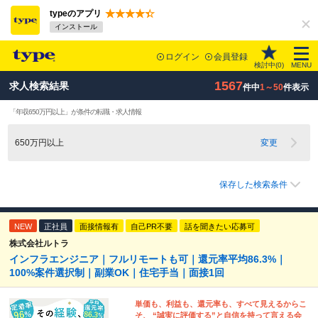
typeのアプリ
インストール
ログイン
会員登録
検討中(
0
)
MENU
1567
求人検索結果
件中
1～50
件表示
「年収650万円以上」が条件の転職・求人情報
650万円以上
変更
保存した検索条件
NEW
正社員
面接情報有
自己PR不要
話を聞きたい応募可
株式会社ルトラ
インフラエンジニア｜フルリモートも可｜還元率平均86.3%｜
100%案件選択制｜副業OK｜住宅手当｜面接1回
単価も、利益も、還元率も、すべて見えるからこ
そ、 “誠実に評価する”と自信を持って言える会