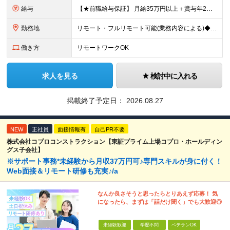
給与
【★前職給与保証】 月給35万円以上＋賞与年2回（※5ヶ月分支給実績あり） ※上記は最低保証額です。 ご経験やスキルに応じて当社規定内で決定します ※試用期間3ヶ月間あり・労働条件は本採用と変わり
勤務地
リモート・フルリモート可能(業務内容による)◆100％自社内開発 所在地：神奈川県横浜市港北区新横浜3-8-11 メットライフ新横浜ビル10F (変更の範囲)上記を除く当社関連勤務地 ※機器の導入
働き方
リモートワークOK
求人を見る
検討中に入れる
掲載終了予定日：
2026.08.27
NEW
正社員
面接情報有
自己PR不要
株式会社コプロコンストラクション【東証プライム上場コプロ・ホールディン
グス子会社】
※サポート事務*未経験から月収37万円可♪専門スキルが身に付く！
Web面接＆リモート研修も充実♪/a
なんか良さそうと思ったらとりあえず応募！ 気
になったら、まずは「話だけ聞く」でも大歓迎◎
未経験歓迎
学歴不問
ベテランOK