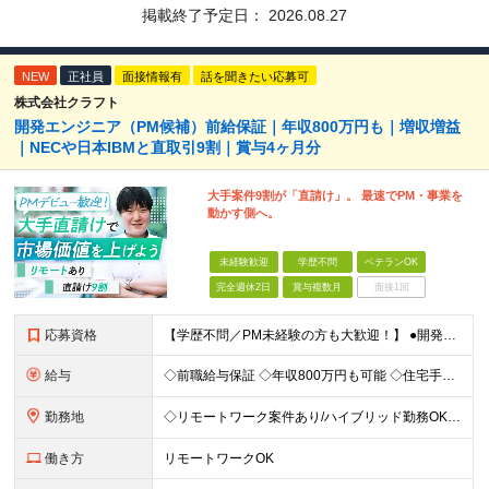
掲載終了予定日：
2026.08.27
NEW
正社員
面接情報有
話を聞きたい応募可
株式会社クラフト
開発エンジニア（PM候補）前給保証｜年収800万円も｜増収増益
｜NECや日本IBMと直取引9割｜賞与4ヶ月分
大手案件9割が「直請け」。 最速でPM・事業を
動かす側へ。
未経験歓迎
学歴不問
ベテランOK
完全週休2日
賞与複数月
面接1回
応募資格
【学歴不問／PM未経験の方も大歓迎！】 ●開発エンジニアとしての実務経験をお持ちの方 ～採用担当者より～ 「PM経験が一切ない」という方もご心配なく！ 面接で一番大切にしているのは「これまでどんな業
給与
◇前職給与保証 ◇年収800万円も可能 ◇住宅手当・賞与年間4か月支給実績あり＋業績により、別途決算賞与あり 【PM・PL候補】 数名規模のチームでの進捗管理や、後輩・メンバーの指導・フォロー経験が
勤務地
◇リモートワーク案件あり/ハイブリッド勤務OK 【本社】東京都豊島区高田3-14-29 KDX高田馬場ビル2F ┗都内、神奈川県のプロジェクト先での勤務もございます。 ＜プロジェクト先エリア例＞
働き方
リモートワークOK