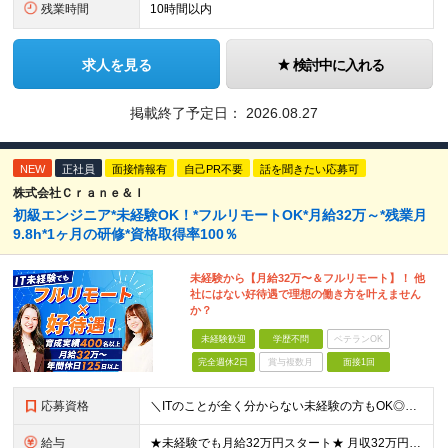
残業時間
10時間以内
求人を見る
検討中に入れる
掲載終了予定日：
2026.08.27
NEW
正社員
面接情報有
自己PR不要
話を聞きたい応募可
株式会社Ｃｒａｎｅ＆Ｉ
初級エンジニア*未経験OK！*フルリモートOK*月給32万～*残業月
9.8h*1ヶ月の研修*資格取得率100％
未経験から【月給32万〜＆フルリモート】！ 他
社にはない好待遇で理想の働き方を叶えません
か？
未経験歓迎
学歴不問
ベテランOK
完全週休2日
賞与複数月
面接1回
応募資格
＼ITのことが全く分からない未経験の方もOK◎／≪ポテンシャル採用実施中≫ ★未経験OK！フリータからの正社員デビューもOK！ ★学歴不問 ≪こんな方にピッタリです！≫ ◎未経験から本気でエンジニア
給与
★未経験でも月給32万円スタート★ 月収32万円～35万円＋各種手当（資格手当だけで毎月15万の上乗せ実績あり！） ★資格手当豊富！1資格につき最大3万円支給 ★功績手当の導入で、毎月のお給与に上乗