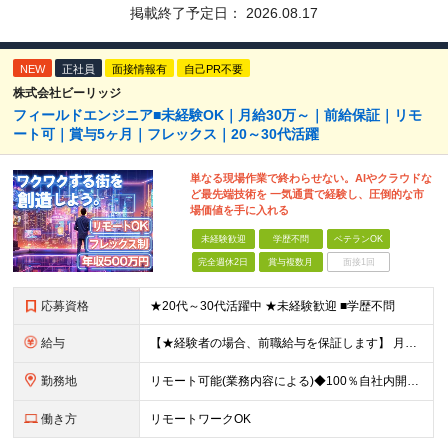
掲載終了予定日：
2026.08.17
NEW
正社員
面接情報有
自己PR不要
株式会社ビーリッジ
フィールドエンジニア■未経験OK｜月給30万～｜前給保証｜リモ
ート可｜賞与5ヶ月｜フレックス｜20～30代活躍
単なる現場作業で終わらせない。AIやクラウドな
ど最先端技術を 一気通貫で経験し、圧倒的な市
場価値を手に入れる
未経験歓迎
学歴不問
ベテランOK
完全週休2日
賞与複数月
面接1回
応募資格
★20代～30代活躍中 ★未経験歓迎 ■学歴不問
給与
【★経験者の場合、前職給与を保証します】 月給30万円以上＋賞与年2回（※5ヶ月分支給実績あり） ※上記は最低保証額です。 ご経験やスキルに応じて当社規定内で決定します ※試用期間3ヶ月間あり・労
勤務地
リモート可能(業務内容による)◆100％自社内開発 所在地：神奈川県横浜市港北区新横浜3-8-11 メットライフ新横浜ビル10F (変更の範囲)上記を除く当社関連勤務地 ※機器の導入立会いのため出
働き方
リモートワークOK