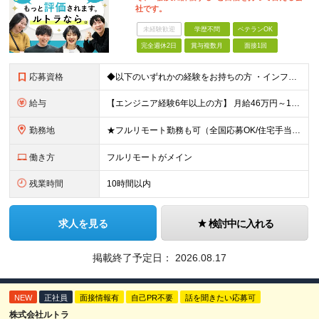
社です。
未経験歓迎
学歴不問
ベテランOK
完全週休2日
賞与複数月
面接1回
応募資格
◆以下のいずれかの経験をお持ちの方 ・インフラ設計・構築の実務経験（オンプレ/クラウドどちらもOK） ・クラウド環境下での運用保守に関する実務経験 ◆学歴不問 ＜こんな方は特に歓迎します＞ ◎これま
給与
【エンジニア経験6年以上の方】 月給46万円～100万円（固定残業代含む） ※上記月給には月30時間分の固定残業代（月8万7,400円～月19万円）を含む。超過分は全額支給。 【エンジニア経験4年以
勤務地
★フルリモート勤務も可（全国応募OK/住宅手当を支給します） ※案件によって常駐が必要になる場合があります。 ※希望がない限り、転勤はありません ※U・Iターン歓迎 ★ルトラの社員は全国各地で活躍中
働き方
フルリモートがメイン
残業時間
10時間以内
求人を見る
検討中に入れる
掲載終了予定日：
2026.08.17
NEW
正社員
面接情報有
自己PR不要
話を聞きたい応募可
株式会社ルトラ