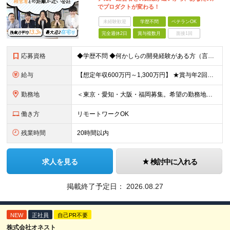
でプロダクトが変わる！
未経験歓迎
学歴不問
ベテランOK
完全週休2日
賞与複数月
面接1回
応募資格
◆学歴不問 ◆何かしらの開発経験がある方（言語不問） ◆マネジメント経験がある方（規模不問） ＜以下のような方を歓迎します＞ ◎これまでの経験を活かし管理職を目指したい方 ◎新しいサービスの企画から
給与
【想定年収600万円～1,300万円】 ★賞与年2回＋勤務地手当＋残業手当（年平均残業時間にて算出）を含む ※基本給＋勤務地手当＋役職手当 ※勤務地手当：結婚の有無に関係なく、物価などの違いを考慮して
勤務地
＜東京・愛知・大阪・福岡募集。希望の勤務地で働けます＞ 希望通りの配属＆転勤も基本なし！ 「プロジェクト人員の枠を広げたい」などといった、 会社からの強制的な異動・出向依頼はありません。 ■東京オフ
働き方
リモートワークOK
残業時間
20時間以内
求人を見る
検討中に入れる
掲載終了予定日：
2026.08.27
NEW
正社員
自己PR不要
株式会社オネスト