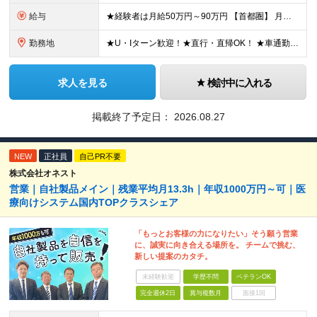
給与
★経験者は月給50万円～90万円 【首都圏】 月給30万1230円〜 ⇒基本22万7000円+地域6万4230円+皆勤1万円 【群馬/栃木/茨城】 月給28万1090円〜 ⇒基本23万4000円+
勤務地
★U・Iターン歓迎！★直行・直帰OK！ ★車通勤可能のエリアもあり！★出張なしの働き方も可能 全国47都道府県の各プロジェクト（転勤なし！勤務地に対する希望も実現可能！） 「自宅から1時間以内で通え
求人を見る
検討中に入れる
掲載終了予定日：
2026.08.27
NEW
正社員
自己PR不要
株式会社オネスト
営業｜自社製品メイン｜残業平均月13.3h｜年収1000万円～可｜医
療向けシステム国内TOPクラスシェア
「もっとお客様の力になりたい」そう願う営業
に、誠実に向き合える場所を。 チームで挑む、
新しい提案のカタチ。
未経験歓迎
学歴不問
ベテランOK
完全週休2日
賞与複数月
面接1回