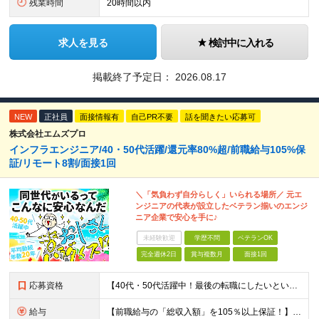
残業時間
20時間以内
求人を見る
検討中に入れる
掲載終了予定日：
2026.08.17
NEW
正社員
面接情報有
自己PR不要
話を聞きたい応募可
株式会社エムズプロ
インフラエンジニア/40・50代活躍/還元率80%超/前職給与105%保
証/リモート8割/面接1回
＼「気負わず自分らしく」いられる場所／ 元エ
ンジニアの代表が設立したベテラン揃いのエンジ
ニア企業で安心を手に♪
未経験歓迎
学歴不問
ベテランOK
完全週休2日
賞与複数月
面接1回
応募資格
【40代・50代活躍中！最後の転職にしたいという方も大歓迎です◎】 ●学歴不問 ●インフラ（サーバ・ネットワーク）または開発の経験がある方 ＼こんな方を待っています／ ★「今の職場では正当に評価され
給与
【前職給与の「総収入額」を105％以上保証！】 ■賞与年2回＋業績賞与 ■年収900万円・1000万円以上も可能 ■全社員が前職より105％～140％の給与UPを実現 月給35万円〜120万円＋賞与