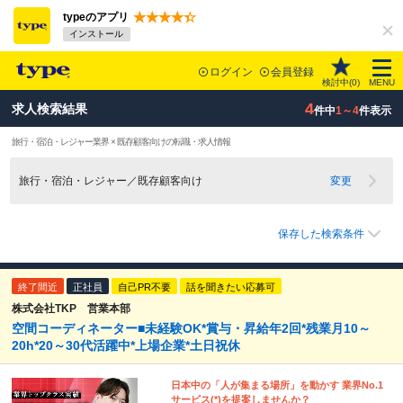
typeのアプリ
インストール
ログイン
会員登録
検討中(
0
)
MENU
4
求人検索結果
件中
1～4
件表示
旅行・宿泊・レジャー業界 × 既存顧客向けの転職・求人情報
旅行・宿泊・レジャー／既存顧客向け
変更
保存した検索条件
終了間近
正社員
自己PR不要
話を聞きたい応募可
株式会社TKP 営業本部
空間コーディネーター■未経験OK*賞与・昇給年2回*残業月10～
20h*20～30代活躍中*上場企業*土日祝休
日本中の「人が集まる場所」を動かす 業界No.1
サービス(*)を提案しませんか？