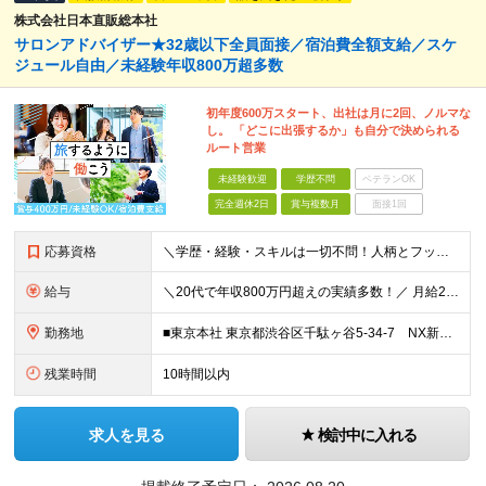
株式会社日本直販総本社
サロンアドバイザー★32歳以下全員面接／宿泊費全額支給／スケ
ジュール自由／未経験年収800万超多数
初年度600万スタート、出社は月に2回、ノルマな
し。 「どこに出張するか」も自分で決められる
ルート営業
未経験歓迎
学歴不問
ベテランOK
完全週休2日
賞与複数月
面接1回
応募資格
＼学歴・経験・スキルは一切不問！人柄とフットワーク重視の採用です／ ◆普通自動車運転免許をお持ちの方（AT限定可） ◆32歳以下の方（※若年層のキャリア形成のため） ★【32歳以下は全員面接】をお約
給与
＼20代で年収800万円超えの実績多数！／ 月給28万円〜32万円 ＋賞与（年2回） ＋ インセンティブ ＋ 交通費・宿泊費全額支給 ※上記には59,500円～70,000円（27.8時間分/月）の
勤務地
■東京本社 東京都渋谷区千駄ヶ谷5-34-7 NX新宿ビル 8階 ■西日本営業所 大阪府大阪市中央区今橋1-1-3 IMABASHI GATE PLACE 4階 ※(変更の範囲)上記を除く当社関連勤
残業時間
10時間以内
求人を見る
検討中に入れる