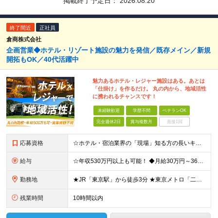
掲載終了予定日：
2026.08.20
終了間近
正社員
倉商株式会社
企画営業◆ホテル・リゾート施設の魅力を発信／既存メイン／新規
開拓もOK／40代活躍中
魅力あるホテル・レジャー施設はある。あとは
「仕掛け」を作るだけ。 丸の内から、地域活性
に携われるチャンスです！
未経験歓迎
学歴不問
ベテランOK
完全週休2日
賞与複数月
面接1回
応募資格
☆ホテル・宿泊業界の「現場」知る方の長いキャリアを応援します！ ☆営業経験がない方も歓迎！ ■旅行業界またはホテル・宿泊業界での実務経験をお持ちの方（職種不問！） ■学歴不問 ◆◇こんな方はぜひご応
給与
☆年収530万円以上も可能！ ◆月給30万円～36万円＋賞与年2回（前年度実績2.00ヶ月分）＋諸手当 ┗初年度年収：420万円～550万円 ※能力・実績を考慮の上、当社規定により決定・優遇いたしま
勤務地
★JR「東京駅」から徒歩3分 ★東京メトロ「二重橋前駅」徒歩1分 ★U／Iターン歓迎 ★希望しない転勤なし 【東京支店】東京都千代田区丸の内二丁目3番2号 郵船ビル5階 (変更の範囲)上記を除く当
残業時間
10時間以内