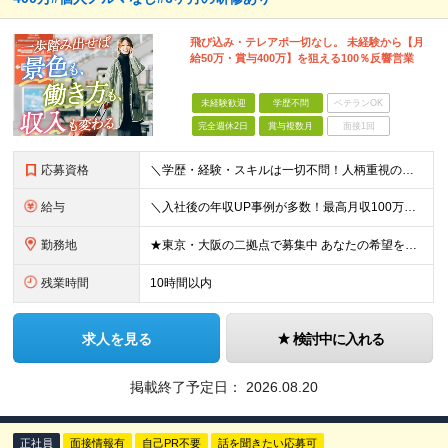
飛び込み・テレアポ一切なし。 未経験から【月
給50万・賞与400万】を狙える100％反響営業
未経験歓迎
学歴不問
ベテランOK
完全週休2日
賞与複数月
面接1回
応募資格
＼学歴・経験・スキルは一切不問！人柄重視の採用です／ ◆普通自動車運転免許をお持ちの方（AT限定可） ◆32歳以下の方（※若年層のキャリア形成のため） ★【32歳以下の方は全員面接】を確約します！
給与
＼入社後の年収UP事例が多数！最高月収100万円超の先輩も／ 月給28万円〜32万円 ＋ インセンティブ ＋ 賞与（年2回） ＋ 各種手当 ※前職の給与や経験・スキル・ポテンシャルを最大限考慮の上、決
勤務地
★東京・大阪の二拠点で募集中 あなたの希望を最大限考慮して決定します！ ■東京本社 東京都渋谷区千駄ヶ谷5-34-7 NX新宿ビル 8階 ■西日本営業所 大阪府大阪市中央区今橋1-1-3 IMAB
残業時間
10時間以内
求人を見る
検討中に入れる
掲載終了予定日：
2026.08.20
正社員
面接情報有
自己PR不要
話を聞きたい応募可