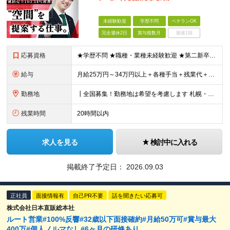
未経験歓迎
学歴不問
ベテランOK
完全週休2日
賞与複数月
面接1回
応募資格
★学歴不問 ★職種・業種未経験歓迎 ★第二新卒歓迎 ＜こんな方にオススメ＞ ◎一つの商材ではなく、幅広い提案で勝負したい ◎成長企業でスケールの大きい仕事に挑戦したい ◎実力を評価されたい＆腰を据え
給与
月給25万円～34万円以上＋各種手当＋残業代＋賞与年2回 初年度想定年収：348万円～ ※経験・能力を考慮のうえ優遇します。 ※上記にはエリア給（10,000円～15,000円）、見込み残業代（20
勤務地
┃全国募集！勤務地は希望を考慮します 札幌・仙台・東京・横浜・金沢・名古屋・大阪・京都・広島・福岡 募集 ※上記のほか、全国に拠点あり ※キャリアアップやキャリアシフトに伴う転勤も一部ありますが、基
残業時間
20時間以内
求人を見る
検討中に入れる
掲載終了予定日：
2026.09.03
正社員
面接情報有
自己PR不要
話を聞きたい応募可
株式会社日本直販総本社
ルート営業#100%反響#32歳以下面接確約#月給50万可#賞与最大
400万#個人ノルマなし#6ヶ月の研修あり