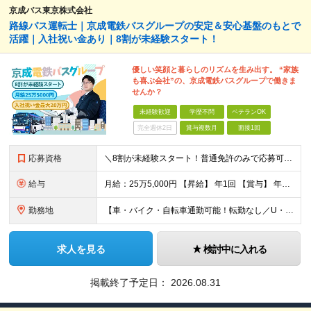
京成バス東京株式会社
路線バス運転士｜京成電鉄バスグループの安定＆安心基盤のもとで
活躍｜入社祝い金あり｜8割が未経験スタート！
優しい笑顔と暮らしのリズムを生み出す。 “家族
も喜ぶ会社”の、京成電鉄バスグループで働きま
せんか？
未経験歓迎
学歴不問
ベテランOK
完全週休2日
賞与複数月
面接1回
応募資格
＼8割が未経験スタート！普通免許のみで応募可能／★先輩の大多数が異職種出身★男女共に育休取得実績あり★U・Iターン歓迎 【必須条件】 普通自動車運転免許取得後3年以上経過（AT可） ※大型二種免許を
給与
月給：25万5,000円 【昇給】 年1回 【賞与】 年2回（7月・12月） 【諸手当】 ・時間外手当 ・夜勤手当 ・中休手当 ・年末年始手当 ・通勤手当 ・高速バスキロ手当 ・深夜バス運行手当
勤務地
【車・バイク・自転車通勤可能！転勤なし／U・Iターン歓迎】 ▼京成バス東京営業所一覧 ◇葛飾営業所 東京都葛飾区奥戸2-6-10 └京成線「京成立石駅」より徒歩11分 ◇江戸川営業所 東京都江戸川
求人を見る
検討中に入れる
掲載終了予定日：
2026.08.31