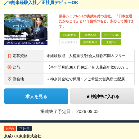
／9割未経験入社／正社員デビューOK
業界シェアNo.1の実績を持つ当社。 「日本交通
だからこそ」という信頼のもと、安心して働けま
す。
未経験歓迎
学歴不問
ベテランOK
完全週休2日
賞与複数月
面接1回
応募資格
未経験歓迎！人柄重視/社会人経験不問＆フリーターもOK ■普通自動車免許（AT限定可）を取得して1年以上経過している方 ※前職・学歴・ブランク・転職回数などは一切不問です。 <2種免許取得代は全額
給与
【半年間月給38万円保証／新人最高年収830万円／賞与年2回／給料控除を100%撤廃】 6ヶ月間、月給38万円保証＋歩合給＋賞与年2回（川崎／保土ヶ谷／戸塚） ◆保証額を超える売上時は上乗せした給与
勤務地
＜神奈川全域で採用！／ご希望の営業所に配属＞ ◎転居を伴う転勤なし！ ◎U・Iターン歓迎！ ◎マイカー通勤OK（駐車場完備） 神奈川全域に6拠点（★希望の営業所に配属） ■本社：横浜市戸塚区名瀬町1
求人を見る
検討中に入れる
掲載終了予定日：
2026.09.03
NEW
正社員
京成バス東京株式会社