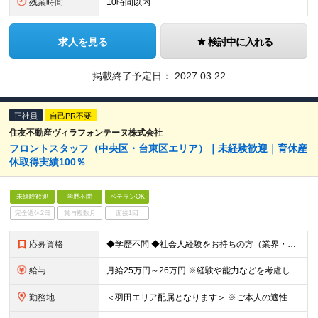
残業時間
10時間以内
求人を見る
検討中に入れる
掲載終了予定日：
2027.03.22
正社員
自己PR不要
住友不動産ヴィラフォンテーヌ株式会社
フロントスタッフ（中央区・台東区エリア）｜未経験歓迎｜育休産
休取得実績100％
未経験歓迎
学歴不問
ベテランOK
完全週休2日
賞与複数月
面接1回
応募資格
◆学歴不問 ◆社会人経験をお持ちの方（業界・業種、未経験も大歓迎です） ◆ホスピタリティが求められる職種での接客経験をお持ちの方 ┗例：アルバイト可。各種営業、アパレル・ブライダル・飲食業等
給与
月給25万円～26万円 ※経験や能力などを考慮した上で決定いたします ※試用期間6ヶ月あり（試用期間満了後より昇給と賞与の対象となり、その他の条件に差異なし） ※残業代は別途全額支給（1分単位で支給）
勤務地
＜羽田エリア配属となります＞ ※ご本人の適性に鑑みて、勤務地が羽田以外のホテルもしくは本社となる場合があります 勤務地一覧 ■東京エリア：⽻⽥、有明、汐留、六本⽊、⽥町、浜松町、⼋丁堀、茅場町、⽇本