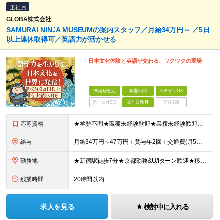
正社員
GLOBA株式会社
SAMURAI NINJA MUSEUMの案内スタッフ／月給34万円～ ／5日
以上連休取得可／英語力が活かせる
日本文化体験と英語が交わる、ワクワクの現場
未経験歓迎
学歴不問
ベテランOK
完全週休2日
賞与複数月
面接1回
応募資格
★学歴不問★職種未経験歓迎★業種未経験歓迎★第二新卒歓迎★ブランクOK ★日本文化の知識不要！ ◇英語スキル（もしくは日本語スキル）がある方 ＜英語力のイメージ＞ ※館内ガイドやお客様とのやりとりに
給与
月給34万円～47万円＋賞与年2回＋交通費(月5万円まで) ★経験・能力を考慮し決定します。 ※上記月給には、固定残業代（20時間分／月4万2500円〜）を含みます。 ※固定残業超過分は、時間外手当
勤務地
★新宿駅徒歩7分★京都勤務&U/Iターン歓迎★移住歓迎(引っ越し費用最大30万円補助) ◇新宿店／ 東京都新宿区新宿5-17-13 オリエンタルウェーブビル 1F-4F ◇浅草店／東京都台東区西浅草
残業時間
20時間以内
求人を見る
検討中に入れる