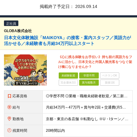
掲載終了予定日：
2026.09.14
正社員
GLOBA株式会社
日本文化体験施設「MAIKOYA」の接客・案内スタッフ／英語力が
活かせる／未経験者も月給34万円以上スタート
《心に残る体験をお手伝い》持ち前の英語力をフ
ルに活かし、日本文化と外国人観光客をつなぐ架
け橋になりませんか？
未経験歓迎
学歴不問
ベテランOK
完全週休2日
賞与複数月
面接1回
応募資格
◎学歴不問 ◎業種・職種未経験者歓迎／第二新卒者歓迎 ◎英語スキルもしくは日本語スキルをお持ちの方》 《英語力の目安》 ◎1年以上の留学経験またはTOEIC700点程度がある ※入社後にしっかりと
給与
月給34万円～47万円＋賞与年2回＋交通費(月5万円まで) ※経験・能力を考慮し決定します。 ※上記月給には、固定残業代（20時間分／月4万2500円〜）を含む／超過分は全額支給
勤務地
京都・東京の各店舗 ※転勤なし ※U・Iターン／移住歓迎（引っ越し費用一律30万円補助） 《KIMONO TEA CEREMONY MAIKOYA KYOTO》 ★錦店 京都府京都市中京区御幸町通三
残業時間
20時間以内