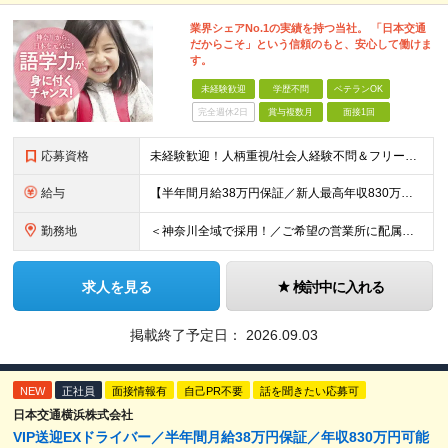
業界シェアNo.1の実績を持つ当社。 「日本交通
だからこそ」という信頼のもと、安心して働けま
す。
未経験歓迎
学歴不問
ベテランOK
完全週休2日
賞与複数月
面接1回
応募資格
未経験歓迎！人柄重視/社会人経験不問＆フリーターもOK ■普通自動車免許（AT限定可）を取得して1年以上経過している方 ※前職・学歴・ブランク・転職回数などは一切不問です。 <2種免許取得代は全額
給与
【半年間月給38万円保証／新人最高年収830万円／賞与年2回／給料控除を100%撤廃】 6ヶ月間、月給38万円保証＋歩合給＋賞与年2回（川崎／保土ヶ谷／戸塚） ◆保証額を超える売上時は上乗せした給与
勤務地
＜神奈川全域で採用！／ご希望の営業所に配属＞◎転居を伴う転勤なし！◎U・Iターン歓迎！◎マイカー通勤OK（駐車場完備） 神奈川全域に6拠点（★希望の営業所に配属） ■本社：横浜市戸塚区名瀬町1152
求人を見る
検討中に入れる
掲載終了予定日：
2026.09.03
NEW
正社員
面接情報有
自己PR不要
話を聞きたい応募可
日本交通横浜株式会社
VIP送迎EXドライバー／半年間月給38万円保証／年収830万円可能