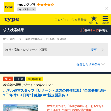
typeのアプリ
インストール
ログイン
会員登録
検討中(
0
)
MENU
13
求人検索結果
件中
1～13
件表示
旅行・宿泊・レジャー業界 × 中国語が活かせる転職・求人情報
旅行・宿泊・レジャー／中国語
変更
保存した検索条件
NEW
正社員
面接情報有
株式会社星野リゾート・マネジメント
ホテル運営スタッフ【UIターン・遠方の移住歓迎】*全国募集*週休
3日/年休161日可*未経験OK*新規開業あり
旅先で見つけた「小さな感動」を、おもてなし
に！ あなたが届ける特別な滞在体験。