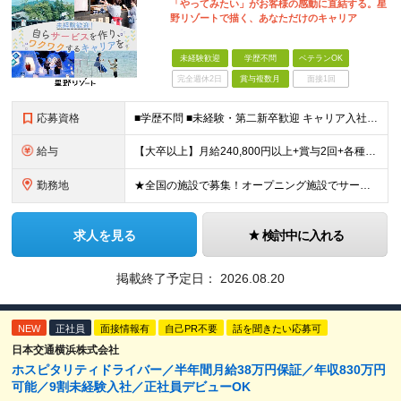
「やってみたい」がお客様の感動に直結する。星
野リゾートで描く、あなただけのキャリア
未経験歓迎
学歴不問
ベテランOK
完全週休2日
賞与複数月
面接1回
応募資格
■学歴不問 ■未経験・第二新卒歓迎 キャリア入社のメンバーは元美容師、営業、教員などさまざま！ これまでの経験やあなたらしい視点を活かして よりよいサービスを生み出していきましょう！
給与
【大卒以上】月給240,800円以上+賞与2回+各種手当 【短大・専門学校卒】月給204,400円以上+賞与2回+各種手当 【上記以外】月給187,000円以上+賞与2回+各種手当 ※経験、資格、能
勤務地
★全国の施設で募集！オープニング施設でサービスを作っていきたい方は大歓迎！ ★希望しない転勤は原則なし 【積極採用エリア】 ■界 蔵王（26年10月開業予定） ※開業前に入社された場合、全国の星野リ
求人を見る
検討中に入れる
掲載終了予定日：
2026.08.20
NEW
正社員
面接情報有
自己PR不要
話を聞きたい応募可
日本交通横浜株式会社
ホスピタリティドライバー／半年間月給38万円保証／年収830万円
可能／9割未経験入社／正社員デビューOK