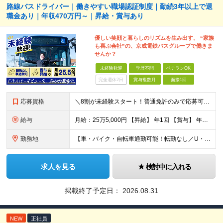
路線バスドライバー｜働きやすい職場認証制度｜勤続3年以上で退
職金あり｜年収470万円～｜昇給・賞与あり
優しい笑顔と暮らしのリズムを生み出す。 “家族
も喜ぶ会社”の、京成電鉄バスグループで働きま
せんか？
未経験歓迎
学歴不問
ベテランOK
完全週休2日
賞与複数月
面接1回
応募資格
＼8割が未経験スタート！普通免許のみで応募可能／★先輩の大多数が異職種出身★男女共に育休取得実績あり★U・Iターン歓迎 【必須条件】 普通自動車運転免許取得後3年以上経過（AT可） ※大型二種免許を
給与
月給：25万5,000円 【昇給】 年1回 【賞与】 年2回（7月・12月） 【諸手当】 ・時間外手当 ・夜勤手当 ・中休手当 ・年末年始手当 ・通勤手当 ・高速バスキロ手当 ・深夜バス運行手当
勤務地
【車・バイク・自転車通勤可能！転勤なし／U・Iターン歓迎】 ▼京成バス東京営業所一覧 ◇葛飾営業所 東京都葛飾区奥戸2-6-10 └京成線「京成立石駅」より徒歩11分 ◇江戸川営業所 東京都江戸川
求人を見る
検討中に入れる
掲載終了予定日：
2026.08.31
NEW
正社員