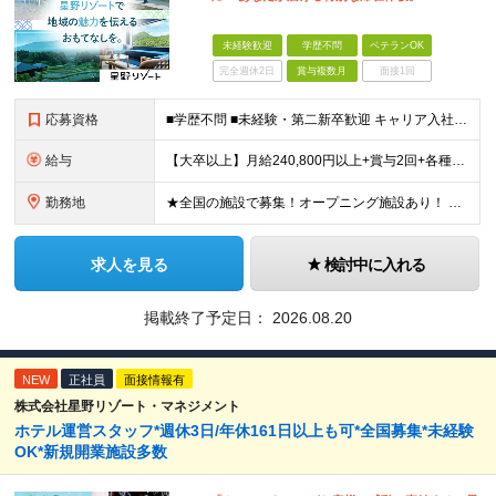
未経験歓迎
学歴不問
ベテランOK
完全週休2日
賞与複数月
面接1回
応募資格
■学歴不問 ■未経験・第二新卒歓迎 キャリア入社のメンバーは元美容師、営業、教員などさまざま！ 『遠方への引っ越しが可能な方』や『地方に行ってみたい・勤務したい方』なども この機会に新しい人生にチャ
給与
【大卒以上】月給240,800円以上+賞与2回+各種手当 【短大・専門学校卒】月給204,400円以上+賞与2回+各種手当 【上記以外】月給187,000円以上+賞与2回+各種手当 ※経験、資格、能
勤務地
★全国の施設で募集！オープニング施設あり！ ★希望しない転勤原則なし 【積極採用エリア】 ■界 蔵王（26年10月開業予定） ※開業前に入社された場合、全国の星野リゾートの施設で勤務後、開業時期に異
求人を見る
検討中に入れる
掲載終了予定日：
2026.08.20
NEW
正社員
面接情報有
株式会社星野リゾート・マネジメント
ホテル運営スタッフ*週休3日/年休161日以上も可*全国募集*未経験
OK*新規開業施設多数