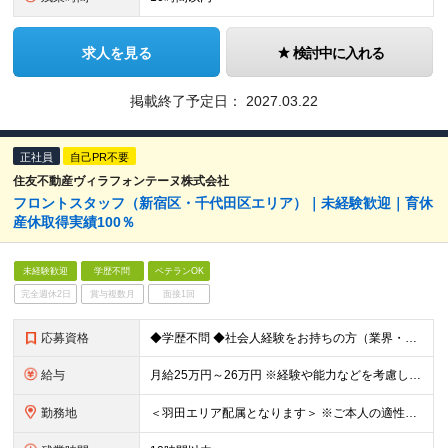
求人を見る
検討中に入れる
掲載終了予定日：
2027.03.22
正社員
自己PR不要
住友不動産ヴィラフォンテーヌ株式会社
フロントスタッフ（新宿区・千代田区エリア）｜未経験歓迎｜育休
産休取得実績100％
未経験歓迎
学歴不問
ベテランOK
完全週休2日
賞与複数月
面接1回
応募資格
◆学歴不問 ◆社会人経験をお持ちの方（業界・業種、未経験も大歓迎です） ◆ホスピタリティが求められる職種での接客経験をお持ちの方 ┗例：アルバイト可。各種営業、アパレル・ブライダル・飲食業等
給与
月給25万円～26万円 ※経験や能力などを考慮した上で決定いたします ※試用期間6ヶ月あり（試用期間満了後より昇給と賞与の対象となり、その他の条件に差異なし） ※残業代は別途全額支給（1分単位で支給）
勤務地
＜羽田エリア配属となります＞ ※ご本人の適性に鑑みて、勤務地が羽田以外のホテルもしくは本社となる場合があります 勤務地一覧 ■東京エリア：⽻⽥、有明、汐留、六本⽊、⽥町、浜松町、⼋丁堀、茅場町、⽇本