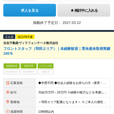
求人を見る
検討中に入れる
掲載終了予定日：
2027.03.22
正社員
自己PR不要
住友不動産ヴィラフォンテーヌ株式会社
フロントスタッフ（羽田エリア）｜未経験歓迎｜育休産休取得実績
100％
未経験歓迎
学歴不問
ベテランOK
完全週休2日
賞与複数月
面接1回
応募資格
◆学歴不問 ◆社会人経験をお持ちの方（業界・業種、未経験も大歓迎です） ◆ホスピタリティが求められる職種での接客経験をお持ちの方 ┗例：アルバイト可。各種営業、アパレル・ブライダル・飲食業等
給与
月給25万円～26万円 ※経験や能力などを考慮した上で決定いたします ※試用期間6ヶ月あり（試用期間満了後より昇給と賞与の対象となり、その他の条件に差異なし） ※残業代は別途全額支給（1分単位で支給）
勤務地
＜羽田エリア配属となります＞ ※ご本人の適性に鑑みて、勤務地が羽田以外のホテルもしくは本社となる場合があります 勤務地一覧 ■東京エリア：⽻⽥、有明、汐留、六本⽊、⽥町、浜松町、⼋丁堀、茅場町、⽇本
残業時間
10時間以内