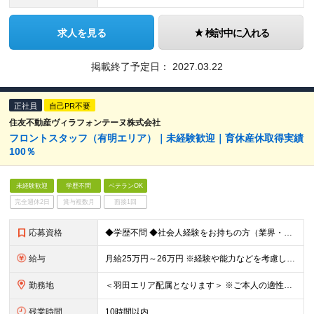
求人を見る
検討中に入れる
掲載終了予定日：
2027.03.22
正社員
自己PR不要
住友不動産ヴィラフォンテーヌ株式会社
フロントスタッフ（有明エリア）｜未経験歓迎｜育休産休取得実績
100％
未経験歓迎
学歴不問
ベテランOK
完全週休2日
賞与複数月
面接1回
応募資格
◆学歴不問 ◆社会人経験をお持ちの方（業界・業種、未経験も大歓迎です） ◆ホスピタリティが求められる職種での接客経験をお持ちの方 ┗例：アルバイト可。各種営業、アパレル・ブライダル・飲食業等
給与
月給25万円～26万円 ※経験や能力などを考慮した上で決定いたします ※試用期間6ヶ月あり（試用期間満了後より昇給と賞与の対象となり、その他の条件に差異なし） ※残業代は別途全額支給（1分単位で支給）
勤務地
＜羽田エリア配属となります＞ ※ご本人の適性に鑑みて、勤務地が羽田以外のホテルもしくは本社となる場合があります 勤務地一覧 ■東京エリア：⽻⽥、有明、汐留、六本⽊、⽥町、浜松町、⼋丁堀、茅場町、⽇本
残業時間
10時間以内