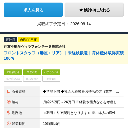
求人を見る
検討中に入れる
掲載終了予定日：
2026.09.14
正社員
自己PR不要
住友不動産ヴィラフォンテーヌ株式会社
フロントスタッフ（港区エリア）｜未経験歓迎｜育休産休取得実績
100％
未経験歓迎
学歴不問
ベテランOK
完全週休2日
賞与複数月
面接1回
応募資格
◆学歴不問 ◆社会人経験をお持ちの方（業界・業種、未経験も大歓迎です） ◆ホスピタリティが求められる職種での接客経験をお持ちの方 ┗例：アルバイト可。各種営業、アパレル・ブライダル・飲食業等
給与
月給25万円～26万円 ※経験や能力などを考慮した上で決定いたします ※試用期間6ヶ月あり（試用期間満了後より昇給と賞与の対象となり、その他の条件に差異なし） ※残業代は別途全額支給（1分単位で支給）
勤務地
＜羽田エリア配属となります＞ ※ご本人の適性に鑑みて、勤務地が羽田以外のホテルもしくは本社となる場合があります 勤務地一覧 ■東京エリア：⽻⽥、有明、汐留、六本⽊、⽥町、浜松町、⼋丁堀、茅場町、⽇本
残業時間
10時間以内