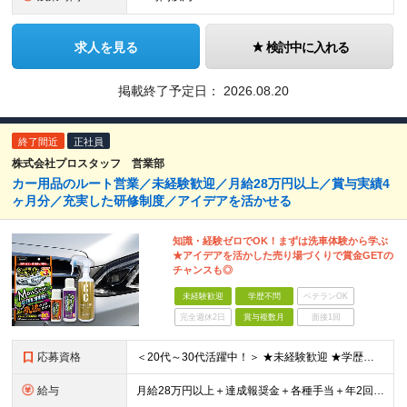
求人を見る
検討中に入れる
掲載終了予定日：
2026.08.20
終了間近
正社員
株式会社プロスタッフ 営業部
カー用品のルート営業／未経験歓迎／月給28万円以上／賞与実績4
ヶ月分／充実した研修制度／アイデアを活かせる
知識・経験ゼロでOK！まずは洗車体験から学ぶ
★アイデアを活かした売り場づくりで賞金GETの
チャンスも◎
未経験歓迎
学歴不問
ベテランOK
完全週休2日
賞与複数月
面接1回
応募資格
＜20代～30代活躍中！＞ ★未経験歓迎 ★学歴不問 ★第二新卒歓迎 ★ブランクOK 《 必須条件 》 ・普通自動車運転免許（AT限定可） ＼ こんな方にピッタリのお仕事です ／ ・お店のPOPや
給与
月給28万円以上＋達成報奨金＋各種手当＋年2回の賞与＋決算賞与 ※給与は、経験・年齢・スキルなどを考慮のうえ決定します。 【昇給】年1回（5月） 【各種手当】 ◆通勤手当（上限3万円／月） ◆時間