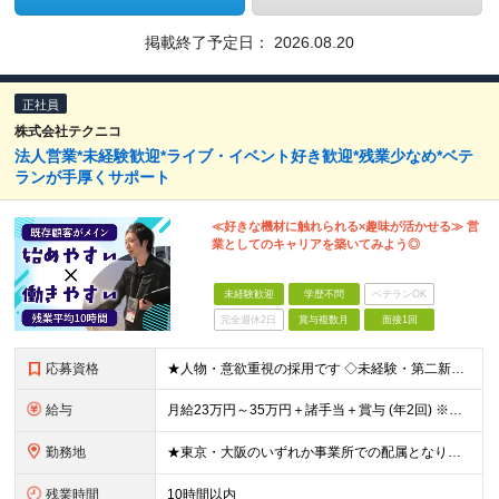
掲載終了予定日：
2026.08.20
正社員
株式会社テクニコ
法人営業*未経験歓迎*ライブ・イベント好き歓迎*残業少なめ*ベテ
ランが手厚くサポート
≪好きな機材に触れられる×趣味が活かせる≫ 営
業としてのキャリアを築いてみよう◎
未経験歓迎
学歴不問
ベテランOK
完全週休2日
賞与複数月
面接1回
応募資格
★人物・意欲重視の採用です ◇未経験・第二新卒歓迎！ ◇39歳以下の方（※長期キャリア形成のため） ＜こんな方を歓迎します！＞ ◇音楽が好き、よくライブに行く方 ◇楽器店や家電量販店などでの販売経
給与
月給23万円～35万円＋諸手当＋賞与 (年2回) ※経験・能力を考慮の上、当社規定により優遇いたします。 ※試用期間6ヶ月あり。期間中の待遇変更はありません。 ※残業代全額支給
勤務地
★東京・大阪のいずれか事業所での配属となります ★希望・居住地を考慮したうえで決定します 【東京本社】 東京都千代田区九段北1-5-10 九段クレストビル3階 【本社】 大阪府大阪市中央区城見2-
残業時間
10時間以内