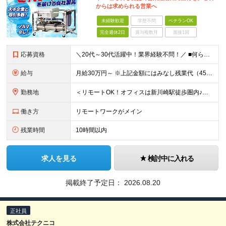
からは求められる営業へ
未経験歓迎
学歴不問
ベテランOK
完全週休2日
賞与複数月
面接1回
応募資格
＼20代～30代活躍中！業界経験不問！／ ■何らかの営業経験者（業種・商材は不問） ■高卒以上 ～このような方にオススメです～ □本当に求められる営業がしたい方 □数に追われる営業から働き方をチェン
給与
月給30万円～ ※上記金額にはみなし残業代（45時間分）を含みます。 ※超過分別途支給します。 ※試用期間3ヵ月あり。期間中の給与・待遇の差異はありません
勤務地
＜リモートOK！オフィスは新川崎駅徒歩圏内♪＞ ◆テクニカルセンター 神奈川県川崎市幸区新川崎7番7号 AIRBIC A24 (変更の範囲)上記を除く当社関連勤務地
働き方
リモートワークがメイン
残業時間
10時間以内
求人を見る
検討中に入れる
掲載終了予定日：
2026.08.20
正社員
株式会社テクニコ