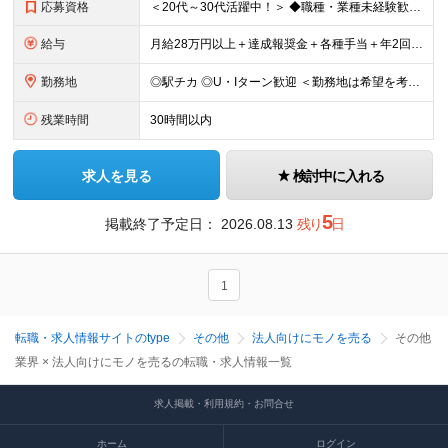
応募資格
＜20代～30代活躍中！＞ ◆職種・業種未経験歓迎 ◆学歴不問・第二新卒歓迎 ◆ブランクがある方も歓迎いたします 《 必須条件 》 ・普通自動車運転免許（AT限定可） ＼ こんな方に最適な環境です
給与
月給28万円以上＋達成報奨金＋各種手当＋年2回の賞与＋決算賞与 ※給与は、経験・年齢・スキルなどを考慮のうえ決定します。 【昇給】年1回（5月） 【各種手当】 ◆通勤手当（上限3万円／月） ◆時間
勤務地
◎駅チカ ◎U・Iターン歓迎 ＜勤務地は希望を考慮のうえ決定します＞ 【東京支店】 東京都品川区南大井六丁目12番13号 宇佐美大森ビル3階 【大阪営業所】 大阪府茨木市中穂積1-2-10 茨木ビ
残業時間
30時間以内
求人を見る
検討中に入れる
5
掲載終了予定日：
2026.08.13
残り
日
1
転職・求人情報サイトのtype
その他
法人向けにモノを売る
その他
業界 × 法人向けにモノを売るの転職・求人情報一覧
求人掲載・利用規約・お問合せ
ホーム
ログイン