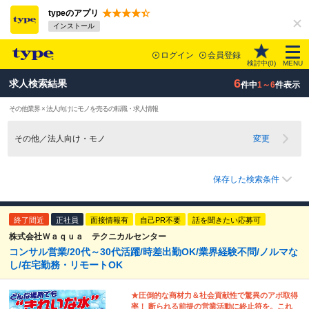
typeのアプリ
インストール
ログイン
会員登録
検討中(
0
)
MENU
6
求人検索結果
件中
1～6
件表示
その他業界 × 法人向けにモノを売るの転職・求人情報
その他／法人向け・モノ
変更
保存した検索条件
終了間近
正社員
面接情報有
自己PR不要
話を聞きたい応募可
株式会社Ｗａｑｕａ テクニカルセンター
コンサル営業/20代～30代活躍/時差出勤OK/業界経験不問/ノルマな
し/在宅勤務・リモートOK
★圧倒的な商材力＆社会貢献性で驚異のアポ取得
率！ 断られる前提の営業活動に終止符を。これ