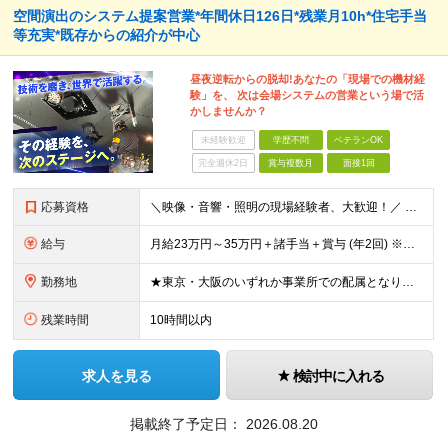
空間演出のシステム提案営業*年間休日126日*残業月10h*住宅手当
等充実*既存からの紹介が中心
昼夜逆転からの脱却!あなたの「現場での機材経
験」を、 次は会場システムの営業という場で活
かしませんか？
未経験歓迎
学歴不問
ベテランOK
完全週休2日
賞与複数月
面接1回
応募資格
＼映像・音響・照明の現場経験者、大歓迎！／ ■イベント等での映像・音響・照明オペレーター経験、または何らかの営業経験 ※学歴不問 「不規則な生活を変えたい」 「推し活や趣味の時間を大事にしたい」とい
給与
月給23万円～35万円＋諸手当＋賞与 (年2回) ※経験・能力を考慮の上、当社規定により優遇いたします。 ※試用期間6ヶ月あり。期間中の待遇変更はありません。 ※残業代全額支給
勤務地
★東京・大阪のいずれか事業所での配属となります ★希望・居住地を考慮したうえで決定します 【東京本社】 東京都千代田区九段北1-5-10 九段クレストビル3階 【本社】 大阪府大阪市中央区城見2-
残業時間
10時間以内
求人を見る
検討中に入れる
掲載終了予定日：
2026.08.20