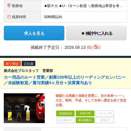
勤務地
★駅チカ ★U・Iターン歓迎 ＼勤務地は希望を考慮のうえ決定します／ 【東京支店】 東京都品川区南大井六丁目12番13号 宇佐美大森ビル3階 【大阪営業所】 大阪府茨木市中穂積1-2-10 茨木ビ
残業時間
30時間以内
求人を見る
検討中に入れる
5
掲載終了予定日：
2026.08.13
残り
日
終了間近
正社員
株式会社プロスタッフ 営業部
カー用品のルート営業／創業100年以上のリーディングカンパニー
／未経験歓迎／賞与実績4ヶ月分＋決算賞与あり
確固たる実績と信頼を背景に、次の未来へ――。
大正、昭和、平成、そして令和へ歴史を紡ぐ安定
企業。
未経験歓迎
学歴不問
ベテランOK
完全週休2日
賞与複数月
面接1回