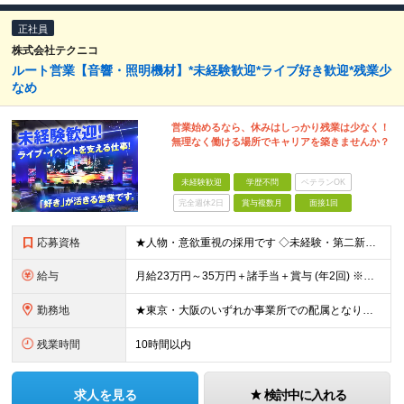
正社員
株式会社テクニコ
ルート営業【音響・照明機材】*未経験歓迎*ライブ好き歓迎*残業少
なめ
営業始めるなら、休みはしっかり残業は少なく！
無理なく働ける場所でキャリアを築きませんか？
未経験歓迎
学歴不問
ベテランOK
完全週休2日
賞与複数月
面接1回
応募資格
★人物・意欲重視の採用です ◇未経験・第二新卒歓迎！ ◇39歳以下の方（※長期キャリア形成のため） ＜こんな方を歓迎します！＞ ◇音楽が好き、よくライブに行く方 ◇楽器店や家電量販店などでの販売経
給与
月給23万円～35万円＋諸手当＋賞与 (年2回) ※経験・能力を考慮の上、当社規定により優遇いたします。 ※試用期間6ヶ月あり。期間中の待遇変更はありません。 ※残業代全額支給
勤務地
★東京・大阪のいずれか事業所での配属となります ★希望・居住地を考慮したうえで決定します 【東京本社】 東京都千代田区九段北1-5-10 九段クレストビル3階 【本社】 大阪府大阪市中央区城見2-
残業時間
10時間以内
求人を見る
検討中に入れる