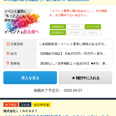
「イベント業界に飛び込みたい。」 その気持
ち、まだ諦めてないあなたへ。
未経験歓迎
学歴不問
ベテランOK
完全週休2日
賞与複数月
面接1回
応募資格
＼未経験歓迎！イベント業界に興味がある方大歓迎／ ■基本的なPCスキル(Word・Excel・PowerPoint） ■大卒以上 ＼こんな方はぜひご応募ください／ ◎多彩なジャンルのイベント企画に携
給与
【前職給与保証】 月給25万円～35万円＋賞与 ★当社の採用の指針として あなたの経験に応じてしっかりと給与に還元していきます！ あなたの経歴や成果を面接の場でお聞かせください！ ※経験・スキルを
勤務地
【転勤なし／浅草橋駅より徒歩3分】 ■本社：東京都台東区浅草橋4-9-11 大黒ビル4F (変更の範囲)上記を除く当社関連勤務地
求人を見る
検討中に入れる
掲載終了予定日：
2026.09.07
終了間近
正社員
自己PR不要
株式会社ＬＩＮＫＮＯＴ