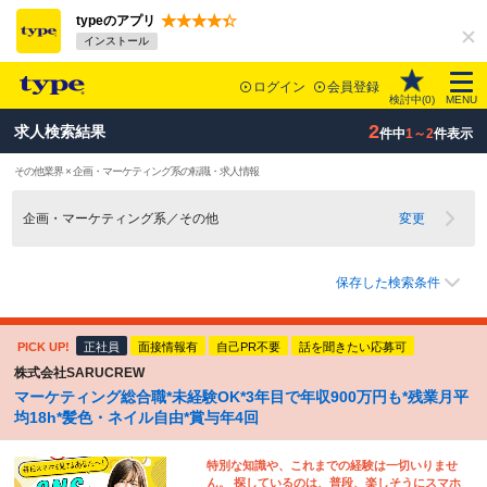
typeのアプリ
インストール
ログイン
会員登録
検討中(
0
)
MENU
2
求人検索結果
件中
1～2
件表示
その他業界 × 企画・マーケティング系の転職・求人情報
企画・マーケティング系／その他
変更
保存した検索条件
PICK UP!
正社員
面接情報有
自己PR不要
話を聞きたい応募可
株式会社SARUCREW
マーケティング総合職*未経験OK*3年目で年収900万円も*残業月平
均18h*髪色・ネイル自由*賞与年4回
特別な知識や、これまでの経験は一切いりませ
ん。 探しているのは、普段、楽しそうにスマホ