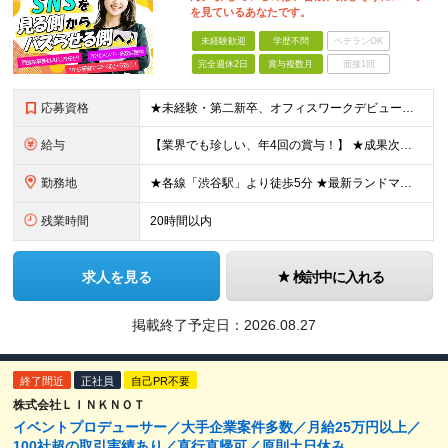
を見ているあなたです。
未経験歓迎
学歴不問
ベテランOK
完全週休2日
賞与複数月
面接1回
応募資格
★未経験・第二新卒、オフィスワークデビュー大歓迎 ★平均年齢は28.6歳！ ★20代の若手メンバーが中心になって活躍している職場です！ ●学歴不問 ※35歳以下の方（若年層の長期キャリア形成） ★こ
給与
【業界でも珍しい、年4回の賞与！】 ★成果次第でスピード昇給可 →20代で年収700万〜900万超も！ ■未経験：月給26〜30万円＋賞与年4回（業績による）＋各種手当 ※経験・スキルを考慮して決定
勤務地
★各線「渋谷駅」より徒歩5分 ★最新ランドマークオフィスです！ ★転勤はありません 【本社】 東京都渋谷区道玄坂2-25-12 道玄坂通 dogenzaka-dori 5階 ※(変更の範囲)上記を除
残業時間
20時間以内
求人を見る
検討中に入れる
掲載終了予定日：
2026.08.27
終了間近
正社員
自己PR不要
株式会社ＬＩＮＫＮＯＴ
イベントプロデューサー／大手企業案件多数／月給25万円以上／
100社超の取引実績あり／直行直帰可／原則土日休み