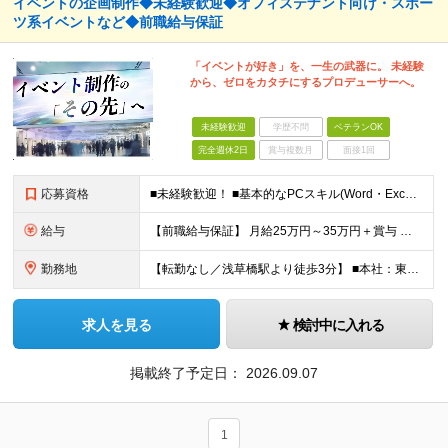
イベントの企画制作◆未経験歓迎◆オフィステナント向け・スポー
ツ系イベントなど◆前職給与保証
「イベントが好き」を、一生の武器に。 未経験
から、ゼロをカタチにするプロデューサーへ。
未経験歓迎
学歴不問
ベテランOK
完全週休2日
賞与複数月
面接1回
応募資格
■未経験歓迎！ ■基本的なPCスキル(Word・Excel・PowerPoint） ■大卒以上 ＼こんな方はぜひご応募ください／ ◎多彩なジャンルのイベント企画に携わりたい ◎裁量を持ってこれまでの
給与
【前職給与保証】 月給25万円～35万円＋賞与 ★当社の採用の指針として あなたの経験に応じてしっかりと給与に還元していきます！ あなたの経歴や成果を面接の場でお聞かせください！ ※経験・スキルを
勤務地
【転勤なし／浅草橋駅より徒歩3分】 ■本社：東京都台東区浅草橋4-9-11 大黒ビル4F (変更の範囲)上記を除く当社関連勤務地
求人を見る
検討中に入れる
掲載終了予定日：
2026.09.07
1