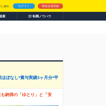
ログイン
新規会員登録
のご案内
人提案
転職ノウハウ
報
残業ほぼなし*賞与実績3ヶ月分*平
職組も納得の「ゆとり」と「安