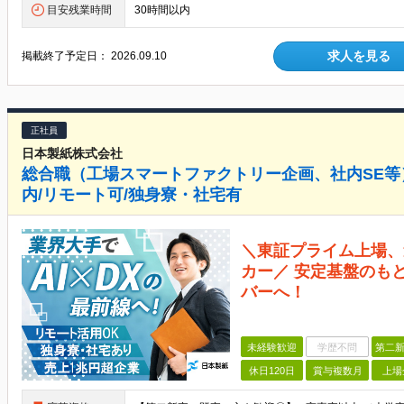
目安残業時間
30時間以内
求人を見る
掲載終了予定日：
2026.09.10
正社員
日本製紙株式会社
総合職（工場スマートファクトリー企画、社内SE等）
内/リモート可/独身寮・社宅有
＼東証プライム上場、
カー／ 安定基盤のも
バーへ！
未経験歓迎
学歴不問
第二新
休日120日
賞与複数月
上場