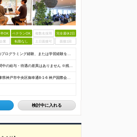
卒OK
ベテランOK
複数名採用
完全週休2日
企業
転勤なし
土日面接可
面接1回
【業界未経験歓迎！電気の知識は不問です】 ◆何らかのプログラミング経験、または学習経験をお持ちの方（言語・年数不問） ※学歴不問 ≪こんな方を求めています≫ ・コミュニケーションを大切にし、論理的に
◆月給27万円～37万8000円 ※試用期間3ヵ月あり。期間中の給与・待遇の差異はありません ※残業代は全額支給しています
★神戸三宮駅・三ノ宮駅からアクセス抜群 【本社】 兵庫県神戸市中央区御幸通8-1-6 神戸国際会館14階 ※(変更の範囲)上記を除く当社関連勤務地
検討中に入れる