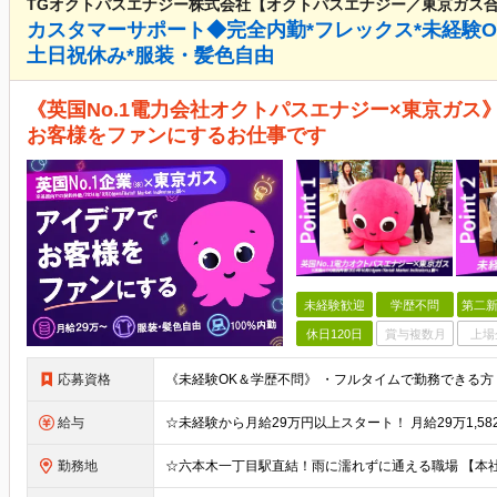
TGオクトパスエナジー株式会社【オクトパスエナジー／東京ガス
カスタマーサポート◆完全内勤*フレックス*未経験OK
土日祝休み*服装・髪色自由
《英国No.1電力会社オクトパスエナジー×東京ガス
お客様をファンにするお仕事です
未経験歓迎
学歴不問
第二新
休日120日
賞与複数月
上場
応募資格
給与
勤務地