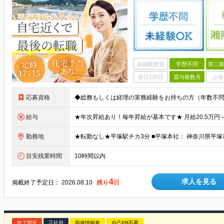
未経験歓迎
学歴不問
第二新
休日120日
賞与複数月
上場
応募資格
給与
勤務地
目安残業時間
10時間以内
4
求人を見る
掲載終了予定日：
2026.08.10
残り
日
終了間近
正社員
面接情報有
自己PR不要