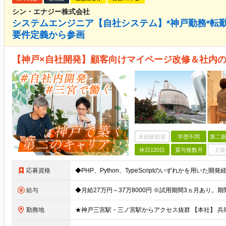
シン・エナジー株式会社
システムエンジニア【自社システム】*神戸勤務*転勤なし
要件定義から参画
【神戸×自社開発】顧客向けマイページ改修＆社内
未経験歓迎
学歴不問
第二新
休日120日
賞与複数月
上場
応募資格
給与
勤務地