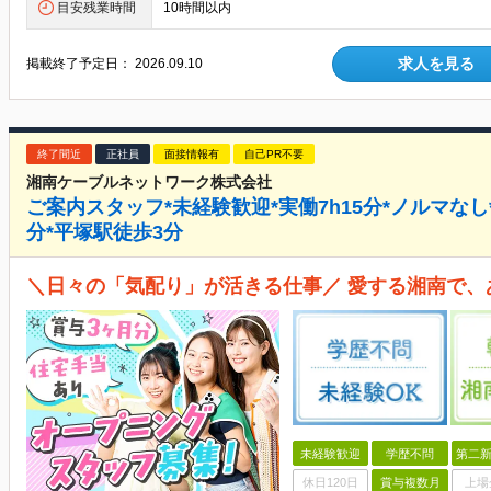
目安残業時間
10時間以内
求人を見る
掲載終了予定日：
2026.09.10
終了間近
正社員
面接情報有
自己PR不要
湘南ケーブルネットワーク株式会社
ご案内スタッフ*未経験歓迎*実働7h15分*ノルマな
分*平塚駅徒歩3分
＼日々の「気配り」が活きる仕事／ 愛する湘南で、
未経験歓迎
学歴不問
第二新
休日120日
賞与複数月
上場