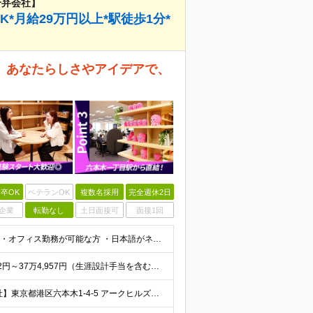
合弁会社】
*月給29万円以上*駅徒歩1分*
》 あなたらしさやアイデアで、
卒OK
ベテランOK
複数名採用
完全週休2日
企業
転勤なし
土日面接可
面接1回
《未経験OK＆学歴不問》 ・フルタイムで勤務できる方 ・オフィス勤務が可能な方 ・日本語がネイティブレベルの方 ☆外国籍の方もご活躍いただけます！ ＼こんな方にピッタリです！／ ◎数字やノルマに追わ
☆未経験から月給29万円以上スタート！ 月給29万1,582円～37万4,957円（生涯設計手当を含む）＋交通費全額支給 ★評価について 対応数などの「数字」では評価しません。 日々の対応の丁寧さな
☆六本木一丁目駅直結！雨に濡れずに通える職場 【本社】東京都港区六本木1-4-5 アークヒルズサウスタワー18F ※(変更の範囲)上記を除く当社関連勤務地 ＼オンもオフも充実する、六本木エリアでの