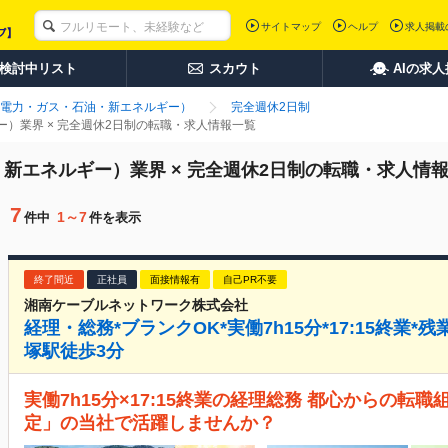
サイトマップ
ヘルプ
求人掲載
検討中リスト
スカウト
AIの求
電力・ガス・石油・新エネルギー）
完全週休2日制
）業界 × 完全週休2日制の転職・求人情報一覧
新エネルギー）業界 × 完全週休2日制の転職・求人情
7
1～7
件中
件を表示
終了間近
正社員
面接情報有
自己PR不要
湘南ケーブルネットワーク株式会社
経理・総務*ブランクOK*実働7h15分*17:15終業*
塚駅徒歩3分
実働7h15分×17:15終業の経理総務 都心からの転
定」の当社で活躍しませんか？