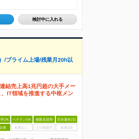
検討中に入れる
/プライム上場/残業月20h以
連結売上高1兆円超の大手メー
と、IT領域を推進する中枢メン
卒OK
ベテランOK
複数名採用
完全週休2日
企業
転勤なし
土日面接可
面接1回