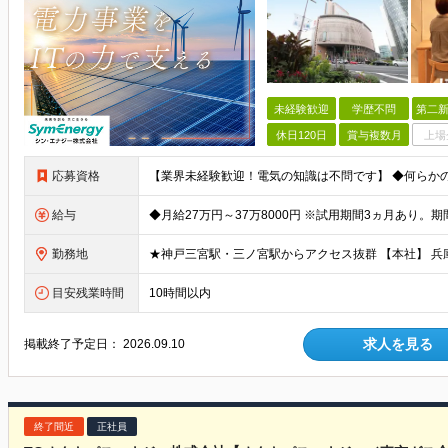
未経験歓迎
学歴不問
第二新
休日120日
賞与複数月
上場
応募資格
給与
勤務地
目安残業時間
10時間以内
求人を見る
掲載終了予定日：
2026.09.10
終了間近
正社員