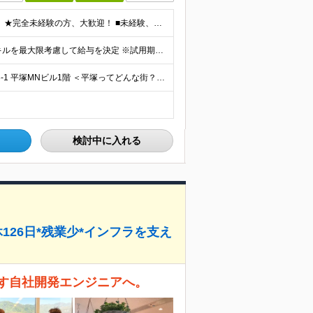
★45歳以下の方（長期勤続によるキャリア形成のため） ★完全未経験の方、大歓迎！ ■未経験、ブランクのある方の社会復帰も応援します ※学歴不問 ＼こんな方にピッタリの職場です！／ ◎日常的にスマー
月給24万円～30万円＋諸手当＋賞与年2回 ※経験やスキルを最大限考慮して給与を決定 ※試用期間3ヶ月（その間の待遇に差異はありません） ※月給額は経験・スキルを考慮の上、決定します。 ※残業代は退
★転勤なし★平塚駅から徒歩3分 ■神奈川県平塚市宝町3-1 平塚MNビル1階 ＜平塚ってどんな街？7つの魅力をご紹介します＞ ■海まで徒歩圏内で、湘南の潮風を感じながら過ごせる ■目の前の駅ビル「ラ
検討中に入れる
126日*残業少*インフラを支え
す自社開発エンジニアへ。