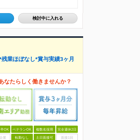
検討中に入れる
し*残業ほぼなし*賞与実績3ヶ月
あなたらしく働きませんか？
卒OK
ベテランOK
複数名採用
完全週休2日
企業
転勤なし
土日面接可
面接1回