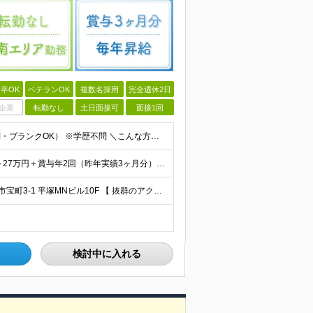
卒OK
ベテランOK
複数名採用
完全週休2日
企業
転勤なし
土日面接可
面接1回
◆総務もしくは経理の実務経験をお持ちの方（年数不問・ブランクOK） ※学歴不問 ＼こんな方にオススメです！／ ◎これまでは都内に通っていたが湘南で腰を据えて働きたい ◎経理の仕事は好きだけど残業続き
★年次昇給あり！毎年昇給が基本です★ 月給20.5万円～27万円＋賞与年2回（昨年実績3ヶ月分） ※経験・年齢・スキルを考慮して決定します ※正社員の場合は試用期間3ヶ月。その間の待遇に差異なし
★転勤なし★平塚駅チカ3分 ■平塚本社： 神奈川県平塚市宝町3-1 平塚MNビル10F 【 抜群のアクセス環境 】 JR東海道線・湘南新宿ラインが乗り入れており、 上り下り共にアクセス良好。 【
検討中に入れる