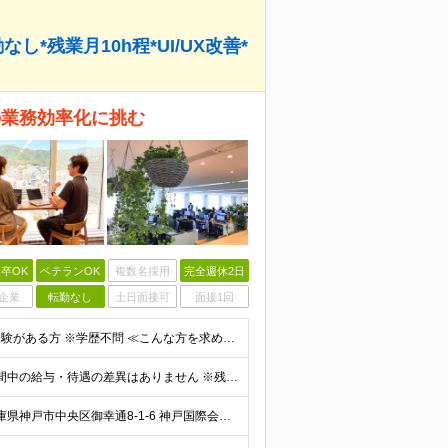
*残業月10h程*UI/UX改善*
の業務効率化に挑む
卒OK
ベテランOK
複数名採用
完全週休2日
企業
転勤なし
土日面接可
面接1回
◆PHP、Python、TypeScriptのいずれかを用いた開発経験がある方 ※学歴不問 ≪こんな方を求めています≫ ◇自社システムの開発に上流から関わりたい方 ◇ユーザーと直接対話し、提案しなが
◆月給27万円～37万8000円 ※試用期間3ヵ月あり。期間中の給与・待遇の差異はありません ※残業代は全額支給いたします。
★神戸三宮駅・三ノ宮駅からアクセス抜群 【本社】 兵庫県神戸市中央区御幸通8-1-6 神戸国際会館14階 ※(変更の範囲)上記を除く当社関連勤務地