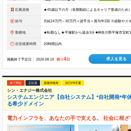
応募資格
給与
勤務地
目安残業時間
20時間以内
4
求人を見る
掲載終了予定日：
2026.08.10
残り
日
終了間近
正社員
面接情報有
自己PR不要
シン・エナジー株式会社
システムエンジニア【自社システム】*自社開発*年休
る希少ドメイン
電力インフラを、あなたの手で支える。 社会に根ざ