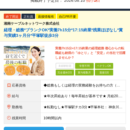
掲載終了予定日：
2026.08.10
残り
日
終了間近
正社員
面接情報有
自己PR不要
湘南ケーブルネットワーク株式会社
経理・総務*ブランクOK*実働7h15分*17:15終業*残業ほぼなし*賞
与実績3ヶ月分*平塚駅徒歩3分
実働7h15分×17:15終業の経理総務 都心からの転
職組も納得の「ゆとり」と「安定」の当社で活躍
しませんか？
未経験歓迎
学歴不問
ベテランOK
完全週休2日
賞与複数月
面接1回
応募資格
◆総務もしくは経理の実務経験をお持ちの方（年数不問・ブランクOK） ※学歴不問 ＼こんな方にオススメです！／ ◎これまでは都内に通っていたが湘南で腰を据えて働きたい ◎経理の仕事は好きだけど残業続き
給与
★年次昇給あり！毎年昇給が基本です★ 月給20.5万円～27万円＋賞与年2回（昨年実績3ヶ月分） ※経験・年齢・スキルを考慮して決定します ※正社員の場合は試用期間3ヶ月。その間の待遇に差異なし
勤務地
★転勤なし★平塚駅チカ3分 ■平塚本社： 神奈川県平塚市宝町3-1 平塚MNビル10F 【 抜群のアクセス環境 】 JR東海道線・湘南新宿ラインが乗り入れており、 上り下り共にアクセス良好。 【
残業時間
10時間以内