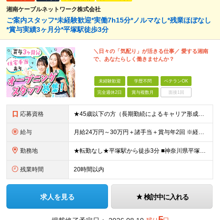
湘南ケーブルネットワーク株式会社
ご案内スタッフ*未経験歓迎*実働7h15分*ノルマなし*残業ほぼなし
*賞与実績3ヶ月分*平塚駅徒歩3分
＼日々の「気配り」が活きる仕事／ 愛する湘南
で、あなたらしく働きませんか？
未経験歓迎
学歴不問
ベテランOK
完全週休2日
賞与複数月
面接1回
応募資格
★45歳以下の方（長期勤続によるキャリア形成のため） ★完全未経験の方、大歓迎！ ■未経験、ブランクのある方の社会復帰も応援します ※学歴不問 ＼こんな方にピッタリの職場です！／ ◎日常的にスマー
給与
月給24万円～30万円＋諸手当＋賞与年2回 ※経験やスキルを最大限考慮して給与を決定 ※試用期間3ヶ月（その間の待遇に差異はありません） ※月給額は経験・スキルを考慮の上、決定します。 ※残業代は退
勤務地
★転勤なし★平塚駅から徒歩3分 ■神奈川県平塚市宝町3-1 平塚MNビル1階 ＜平塚ってどんな街？7つの魅力をご紹介します＞ ■海まで徒歩圏内で、湘南の潮風を感じながら過ごせる ■目の前の駅ビル「ラ
残業時間
20時間以内
求人を見る
検討中に入れる
5