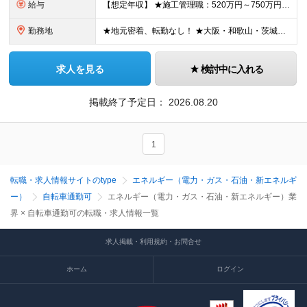
給与
【想定年収】 ★施工管理職：520万円～750万円 ※上記年収は残業時間40時間／月相当の金額を含みます。 月給25万円～35万円＋賞与年2回（原則固定支給額4ヵ月分）＋諸手当（残業手当全額など）
勤務地
★地元密着、転勤なし！ ★大阪・和歌山・茨城・三重・千葉の各拠点 ★Ｕ・Iターン歓迎！（面接交通費支給） ★社用車貸与（出勤利用OK）、駐車場費用支給 ・大阪府堺市 ・和歌山県有田市 ・茨城県神栖市
求人を見る
検討中に入れる
掲載終了予定日：
2026.08.20
1
転職・求人情報サイトのtype
エネルギー（電力・ガス・石油・新エネルギ
ー）
自転車通勤可
エネルギー（電力・ガス・石油・新エネルギー）業
界 × 自転車通勤可の転職・求人情報一覧
求人掲載・利用規約・お問合せ
ホーム
ログイン