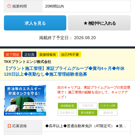
残業時間
20時間以内
求人を見る
検討中に入れる
掲載終了予定日：
2026.08.20
終了間近
正社員
面接情報有
自己PR不要
TKKプラントエンジ株式会社
【プラント施工管理】東証プライムグループ◆賞与4ヶ月◆年休
120日以上◆夜勤なし◆施工管理経験者急募
次のキャリアは、東証プライムグループの安定環
境で！ 施工管理の経験を活かして、キャリアア
ップ！
未経験歓迎
学歴不問
ベテランOK
完全週休2日
賞与複数月
面接1回
応募資格
◆高卒以上◆普通自動車免許（AT限定可） ★第二新卒歓迎 ★プラント業界以外での施工管理経験者歓迎 【こんな方は向いています】 ・施工管理のスキルを活かして働きたい ・安定企業で長く働きたい ・チ