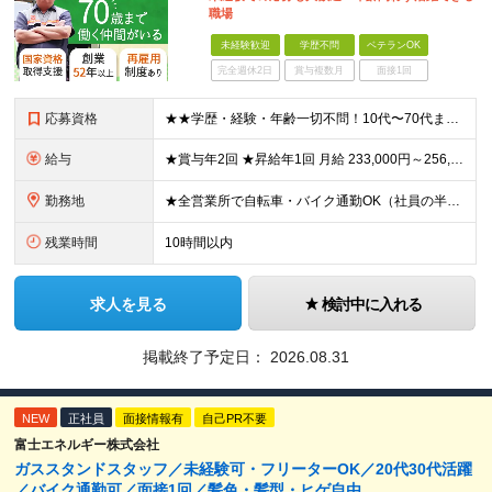
職場
未経験歓迎
学歴不問
ベテランOK
完全週休2日
賞与複数月
面接1回
応募資格
★★学歴・経験・年齢一切不問！10代〜70代まで活躍中★★ ■未経験歓迎 ■第二新卒歓迎・ブランクOK 人物重視の採用です！元気な挨拶ができる方、安定した環境で長く働きたい方を歓迎します。
給与
★賞与年2回 ★昇給年1回 月給 233,000円～256,000円 +（各種手当）+（賞与年2回） ※経験、能力等を考慮の上、決定！月収30万円以上も可能です ※経験者の方は優遇します ※3ヶ月の
勤務地
★全営業所で自転車・バイク通勤OK（社員の半数がバイクで通勤） 【目黒営業所】 東京都目黒区目黒1-24-2 【五反田営業所】 東京都品川区大崎5-1-2 【中野営業所 新宿スタンド】 東京都中
残業時間
10時間以内
求人を見る
検討中に入れる
掲載終了予定日：
2026.08.31
NEW
正社員
面接情報有
自己PR不要
富士エネルギー株式会社
ガススタンドスタッフ／未経験可・フリーターOK／20代30代活躍
／バイク通勤可／面接1回／髪色・髪型・ヒゲ自由