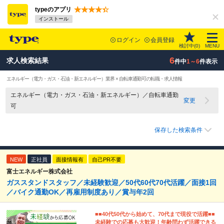
typeのアプリ
インストール
ログイン
会員登録
検討中(
0
)
MENU
6
求人検索結果
件中
1～6
件表示
エネルギー（電力・ガス・石油・新エネルギー）業界 × 自転車通勤可の転職・求人情報
エネルギー（電力・ガス・石油・新エネルギー）／自転車通勤
変更
可
保存した検索条件
NEW
正社員
面接情報有
自己PR不要
富士エネルギー株式会社
ガススタンドスタッフ／未経験歓迎／50代60代70代活躍／面接1回
／バイク通勤OK／再雇用制度あり／賞与年2回
■■40代50代から始めて、70代まで現役で活躍■■
未経験での応募も大歓迎！年齢問わず活躍できる