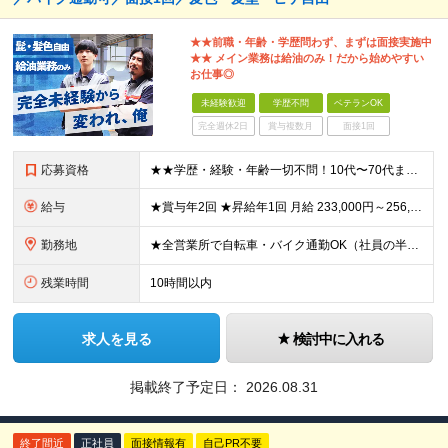
★★前職・年齢・学歴問わず、まずは面接実施中
★★ メイン業務は給油のみ！だから始めやすい
お仕事◎
未経験歓迎
学歴不問
ベテランOK
完全週休2日
賞与複数月
面接1回
応募資格
★★学歴・経験・年齢一切不問！10代〜70代まで活躍中★★ ■未経験歓迎 ■第二新卒歓迎・ブランクOK 人物重視の採用です！元気な挨拶ができる方、安定した環境で長く働きたい方を歓迎します。
給与
★賞与年2回 ★昇給年1回 月給 233,000円～256,000円 +（各種手当）+（賞与年2回） ※経験、能力等を考慮の上、決定！月収30万円以上も可能です ※経験者の方は優遇します ※3ヶ月の
勤務地
★全営業所で自転車・バイク通勤OK（社員の半数がバイクで通勤） 【目黒営業所】 東京都目黒区目黒1-24-2 【五反田営業所】 東京都品川区大崎5-1-2 【中野営業所 新宿スタンド】 東京都中
残業時間
10時間以内
求人を見る
検討中に入れる
掲載終了予定日：
2026.08.31
終了間近
正社員
面接情報有
自己PR不要