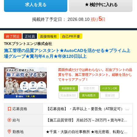
求人を見る
検討中に入れる
5
掲載終了予定日：
2026.08.10
残り
日
終了間近
正社員
面接情報有
自己PR不要
TKKプラントエンジ株式会社
施工管理の品質アシスタント★AutoCADを活かせる★プライム上
場グループ★賞与年4ヵ月★年休120日以上
図面作成だけでは終わらない。石油プラントの品
質を守る、施工管理アシスタント。経験を活かし
てキャリアアップ！
未経験歓迎
学歴不問
ベテランOK
完全週休2日
賞与複数月
面接1回
応募資格
【応募資格】 ・高卒以上・要普免（AT限定可） ・AutoCADの経験者 →自社で図面を一部変更する場合があるため。設計分野は不問です。 ・施工図面が読めること 【歓迎する経験】 ◎AutoCADの
給与
【施工品質管理】 月給25万～28万円＋賞与年2回（原則固定支給額4ヵ月分）＋諸手当（残業手当全額など） ※経験・能力・前職給与を考慮して優遇します。 ※残業代は別途全額支給します。 ※試用期間は6
勤務地
★千葉・大阪の自社事務所 ★地元密着、転勤なし！ ★Ｕ・Iターン歓迎！（面接交通費支給） 【具体的な勤務地】 ※当社堺事務所（大阪）もしくは五井事務所（千葉） ◆堺事務所 （住所） 大阪府堺市堺区