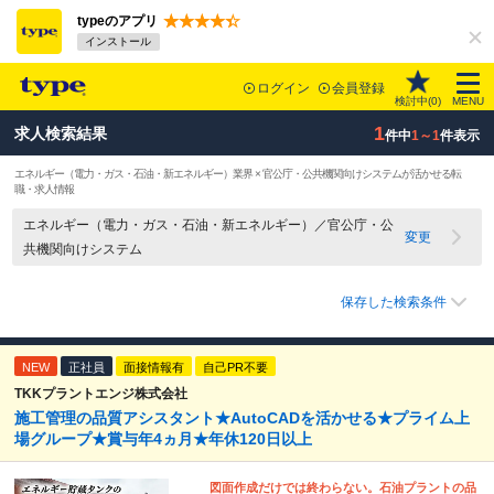
typeのアプリ
インストール
ログイン
会員登録
検討中(
0
)
MENU
1
求人検索結果
件中
1～1
件表示
エネルギー（電力・ガス・石油・新エネルギー）業界 × 官公庁・公共機関向けシステムが活かせる転
職・求人情報
エネルギー（電力・ガス・石油・新エネルギー）／官公庁・公
変更
共機関向けシステム
保存した検索条件
NEW
正社員
面接情報有
自己PR不要
TKKプラントエンジ株式会社
施工管理の品質アシスタント★AutoCADを活かせる★プライム上
場グループ★賞与年4ヵ月★年休120日以上
図面作成だけでは終わらない。石油プラントの品