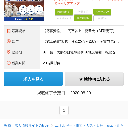
てキャリアアップ！
未経験歓迎
学歴不問
ベテランOK
完全週休2日
賞与複数月
面接1回
応募資格
【応募資格】 ・高卒以上・要普免（AT限定可） ・AutoCADの経験者 →自社で図面を一部変更する場合があるため。設計分野は不問です。 ・施工図面が読めること 【歓迎する経験】 ◎AutoCADの
給与
【施工品質管理】 月給25万～28万円＋賞与年2回（原則固定支給額4ヵ月分）＋諸手当（残業手当全額など） ※経験・能力・前職給与を考慮して優遇します。 ※残業代は別途全額支給します。 ※試用期間は6
勤務地
★千葉・大阪の自社事務所 ★地元密着、転勤なし！ ★Ｕ・Iターン歓迎！（面接交通費支給） 【具体的な勤務地】 ※当社堺事務所（大阪）もしくは五井事務所（千葉） ◆堺事務所 （住所） 大阪府堺市堺区
残業時間
20時間以内
求人を見る
検討中に入れる
掲載終了予定日：
2026.08.20
1
転職・求人情報サイトのtype
エネルギー（電力・ガス・石油・新エネルギ