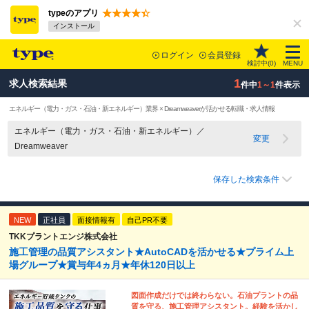
typeのアプリ
インストール
ログイン
会員登録
検討中(
0
)
MENU
1
求人検索結果
件中
1～1
件表示
エネルギー（電力・ガス・石油・新エネルギー）業界 × Dreamweaverが活かせる転職・求人情報
エネルギー（電力・ガス・石油・新エネルギー）／
変更
Dreamweaver
保存した検索条件
NEW
正社員
面接情報有
自己PR不要
TKKプラントエンジ株式会社
施工管理の品質アシスタント★AutoCADを活かせる★プライム上
場グループ★賞与年4ヵ月★年休120日以上
図面作成だけでは終わらない。石油プラントの品
質を守る、施工管理アシスタント。経験を活かし