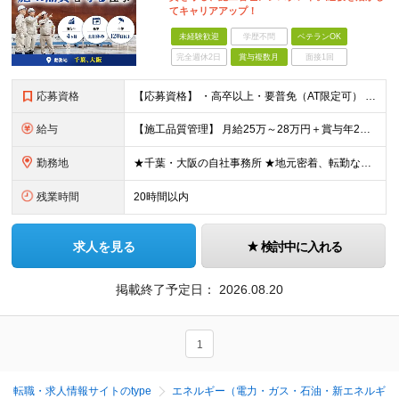
てキャリアアップ！
未経験歓迎
学歴不問
ベテランOK
完全週休2日
賞与複数月
面接1回
応募資格
【応募資格】 ・高卒以上・要普免（AT限定可） ・AutoCADの経験者 →自社で図面を一部変更する場合があるため。設計分野は不問です。 ・施工図面が読めること 【歓迎する経験】 ◎AutoCADの
給与
【施工品質管理】 月給25万～28万円＋賞与年2回（原則固定支給額4ヵ月分）＋諸手当（残業手当全額など） ※経験・能力・前職給与を考慮して優遇します。 ※残業代は別途全額支給します。 ※試用期間は6
勤務地
★千葉・大阪の自社事務所 ★地元密着、転勤なし！ ★Ｕ・Iターン歓迎！（面接交通費支給） 【具体的な勤務地】 ※当社堺事務所（大阪）もしくは五井事務所（千葉） ◆堺事務所 （住所） 大阪府堺市堺区
残業時間
20時間以内
求人を見る
検討中に入れる
掲載終了予定日：
2026.08.20
1
転職・求人情報サイトのtype
エネルギー（電力・ガス・石油・新エネルギ