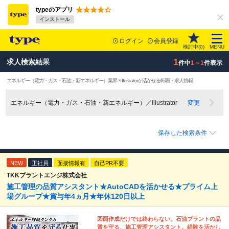
typeのアプリ
インストール
ログイン
会員登録
検討中(
0
)
MENU
1
求人検索結果
件中
1～1
件表示
エネルギー（電力・ガス・石油・新エネルギー）業界 × Illustratorが活かせる転職・求人情報
エネルギー（電力・ガス・石油・新エネルギー）／Illustrator
変更
保存した検索条件
NEW
正社員
面接情報有
自己PR不要
TKKプラントエンジ株式会社
施工管理の品質アシスタント★AutoCADを活かせる★プライム上
場グループ★賞与年4ヵ月★年休120日以上
図面作成だけでは終わらない。石油プラントの品
質を守る、施工管理アシスタント。経験を活かし