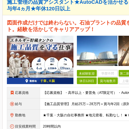
施工管理の品質アシスタント★AutoCADを活かせ
与年4ヵ月★年休120日以上
図面作成だけでは終わらない。石油プラントの品質
ト。経験を活かしてキャリアアップ！
未経験歓迎
学歴不問
第二新
休日120日
賞与複数月
上場
応募資格
給与
勤務地
目安残業時間
20時間以内