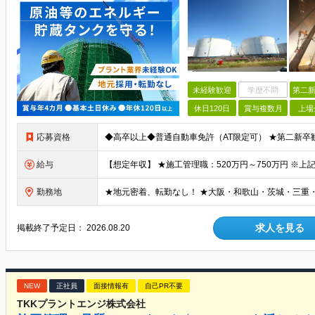
未経験歓迎
学歴不問
第二新
休日120日
賞与複数月
上場
応募資格
給与
勤務地
求人を見る
掲載終了予定日：
2026.08.20
NEW
正社員
面接情報有
自己PR不要
TKKプラントエンジ株式会社