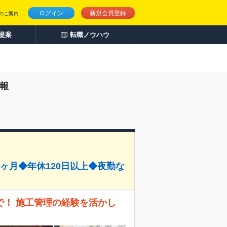
ログイン
新規会員登録
のご案内
人提案
転職ノウハウ
情報
ヶ月◆年休120日以上◆夜勤な
！ 施工管理の経験を活かし