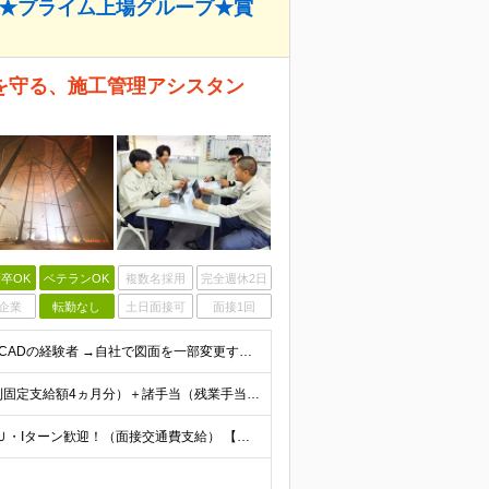
る★プライム上場グループ★賞
を守る、施工管理アシスタン
卒OK
ベテランOK
複数名採用
完全週休2日
企業
転勤なし
土日面接可
面接1回
【応募資格】 ・高卒以上・要普免（AT限定可） ・AutoCADの経験者 →自社で図面を一部変更する場合があるため。設計分野は不問です。 ・施工図面が読めること 【歓迎する経験】 ◎AutoCADの
【施工品質管理】 月給25万～28万円＋賞与年2回（原則固定支給額4ヵ月分）＋諸手当（残業手当全額など） ※経験・能力・前職給与を考慮して優遇します。 ※残業代は別途全額支給します。 ※試用期間は6
★千葉・大阪の自社事務所 ★地元密着、転勤なし！ ★Ｕ・Iターン歓迎！（面接交通費支給） 【具体的な勤務地】 ※当社堺事務所（大阪）もしくは五井事務所（千葉） ◆堺事務所 （住所） 大阪府堺市堺区