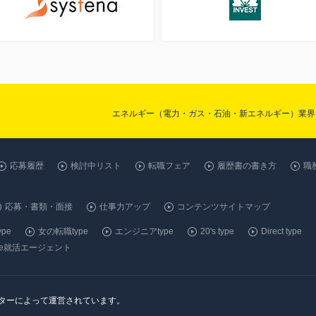
エネルギー（電力・ガス・石油・新エネルギー）業界 
応募履歴
検討中リスト
転職フェア
履歴書の書き方
職
応募・書類・面接
仕事力アップ
コンテンツサイトマップ
pe
女の転職type
エンジニアtype
20's type
Direct type
ype就活エージェント
ンターによって運営されています。