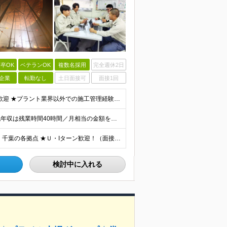
卒OK
ベテランOK
複数名採用
完全週休2日
企業
転勤なし
土日面接可
面接1回
◆高卒以上◆普通自動車免許（AT限定可） ★第二新卒歓迎 ★プラント業界以外での施工管理経験者歓迎 【こんな方は向いています】 ・施工管理のスキルを活かして働きたい ・安定企業で長く働きたい ・チ
【想定年収】 ★施工管理職：520万円～750万円 ※上記年収は残業時間40時間／月相当の金額を含みます。 月給25万円～35万円＋賞与年2回（原則固定支給額4ヵ月分）＋諸手当（残業手当全額など）
★地元密着、転勤なし！ ★大阪・和歌山・茨城・三重・千葉の各拠点 ★Ｕ・Iターン歓迎！（面接交通費支給） ★社用車貸与（出勤利用OK）、駐車場費用支給 ・大阪府堺市 ・和歌山県有田市 ・茨城県神栖市
検討中に入れる