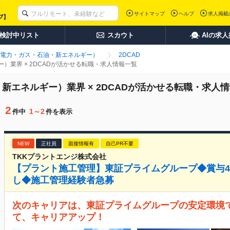
サイトマップ
ヘルプ
求人掲載
検討中リスト
スカウト
AIの求
電力・ガス・石油・新エネルギー）
2DCAD
）業界 × 2DCADが活かせる転職・求人情報一覧
エネルギー）業界 × 2DCADが活かせる転職・求人
2
1～2
件中
件を表示
NEW
正社員
面接情報有
自己PR不要
TKKプラントエンジ株式会社
【プラント施工管理】東証プライムグループ◆賞与4
し◆施工管理経験者急募
次のキャリアは、東証プライムグループの安定環境で
て、キャリアアップ！