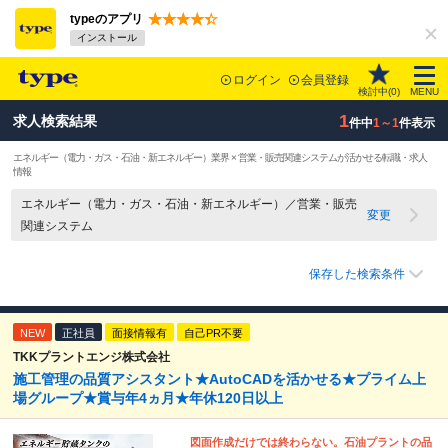
typeのアプリ
インストール
ログイン
会員登録
検討中(
0
)
MENU
1
求人検索結果
件中
1～1
件表示
エネルギー（電力・ガス・石油・新エネルギー）業界 × 営業・販売関連システムが活かせる転職・求人
情報
エネルギー（電力・ガス・石油・新エネルギー）／営業・販売
変更
関連システム
保存した検索条件
NEW
正社員
面接情報有
自己PR不要
TKKプラントエンジ株式会社
施工管理の品質アシスタント★AutoCADを活かせる★プライム上
場グループ★賞与年4ヵ月★年休120日以上
図面作成だけでは終わらない。石油プラントの品