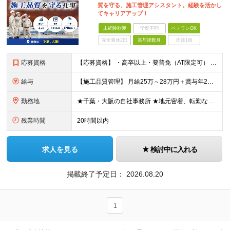
質を守る、施工管理アシスタント。経験を活かし
てキャリアアップ！
未経験歓迎
学歴不問
ベテランOK
完全週休2日
賞与複数月
面接1回
応募資格
【応募資格】 ・高卒以上・要普免（AT限定可） ・AutoCADの経験者 →自社で図面を一部変更する場合があるため。設計分野は不問です。 ・施工図面が読めること 【歓迎する経験】 ◎AutoCADの
給与
【施工品質管理】 月給25万～28万円＋賞与年2回（原則固定支給額4ヵ月分）＋諸手当（残業手当全額など） ※経験・能力・前職給与を考慮して優遇します。 ※残業代は別途全額支給します。 ※試用期間は6
勤務地
★千葉・大阪の自社事務所 ★地元密着、転勤なし！ ★Ｕ・Iターン歓迎！（面接交通費支給） 【具体的な勤務地】 ※当社堺事務所（大阪）もしくは五井事務所（千葉） ◆堺事務所 （住所） 大阪府堺市堺区
残業時間
20時間以内
求人を見る
検討中に入れる
掲載終了予定日：
2026.08.20
1