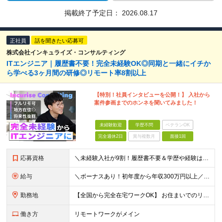
掲載終了予定日：
2026.08.17
正社員
話を聞きたい応募可
株式会社インキュライズ・コンサルティング
ITエンジニア｜履歴書不要！完全未経験OK◎同期と一緒にイチか
ら学べる3ヶ月間の研修◎リモート率8割以上
【特別！社員インタビューを公開！】 入社から
案件参画までのホンネを聞いてみました！
未経験歓迎
学歴不問
ベテランOK
完全週休2日
賞与複数月
面接1回
応募資格
＼未経験入社が9割！履歴書不要＆学歴や経験は一切不問★意欲や人柄を重視／ 「経験も知識もゼロだけど、やってみたい」 ……そんな想いがあれば、ITの知識が全くない未経験の方でも大歓迎。 当社も全力でス
給与
＼ボーナスあり！初年度から年収300万円以上／ ■月給24万2,200円～35万円＋賞与＋各種手当 ※経験・年齢・能力等を考慮し決定いたします。 ※上記金額には固定残業代（月30時間分、46,000
勤務地
【全国から完全在宅ワークOK】 お住まいでのリモートワーク、または首都圏（東京・神奈川・埼玉・千葉）・大阪のプロジェクト先での勤務となります。 ※転勤はありません。 ※現在は80％以上が在宅勤務での
働き方
リモートワークがメイン