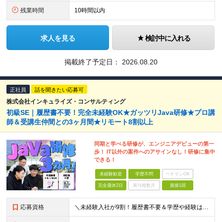
残業時間
10時間以内
求人を見る
検討中に入れる
掲載終了予定日：
2026.08.20
正社員
話を聞きたい応募可
株式会社インキュライズ・コンサルティング
初級SE｜履歴書不要！完全未経験OK★ガッツリJava研修★プロ講
師＆受講生仲間との3ヶ月間★リモート8割以上
同期と学べる研修が、エンジニアデビューの第一
歩！ IT以外の案件へのアサインなし！研修に集中
できる！
未経験歓迎
学歴不問
ベテランOK
完全週休2日
賞与複数月
面接1回
応募資格
＼未経験入社が9割！履歴書不要＆学歴や経験は一切不問★意欲や人柄を重視／ 「経験も知識もゼロだけど、やってみたい」 ……そんな想いがあれば、ITの知識が全くない未経験の方でも大歓迎。 当社も全力でス