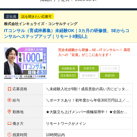
正社員
話を聞きたい応募可
株式会社インキュライズ・コンサルティング
ITコンサル（育成枠募集）未経験OK｜3カ月の研修後、SEからコ
ンサルへステップアップ｜リモート8割以上
完全未経験から研修→SE→ITコンサルへ！ 高収
入への「近道」がここにあります！
未経験歓迎
学歴不問
ベテランOK
完全週休2日
賞与複数月
面接1回
応募資格
＼未経験入社が9割！成長意欲の高い方にピッタリのポジションです／ 「経験も知識もゼロだけど、やってみたい」 ……そんな想いがあれば、ITの知識が全くない未経験の方でも大歓迎。 当社も全力でスキルアッ
給与
＼ボーナスあり！初年度から年収300万円以上／ ■月給24万2,200円～35万円＋賞与＋各種手当 ※経験・年齢・能力等を考慮し決定いたします。 ※試用期間中（3カ月）は契約社員で、月給21万円＋諸
勤務地
★大阪立ち上げメンバー積極採用中！ ★全国から完全在宅ワークOK お住まいでのリモートワーク、または首都圏（東京・神奈川・埼玉・千葉）・大阪のプロジェクト先での勤務となります。 ※転勤はありません
働き方
リモートワークがメイン
残業時間
10時間以内