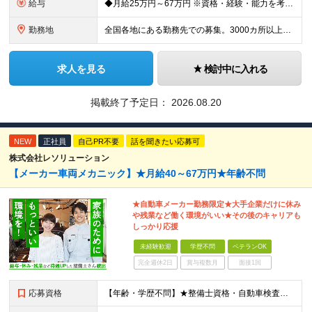
給与
◆月給25万円～67万円 ※資格・経験・能力を考慮の上、優遇 ※現年収・年齢・経験・資格・能力等、総合的に考慮し、決定します。 ※自動車整備の実務経験がある方はご相談ください！ ※試用期間有(同待遇/
勤務地
全国各地にある勤務先での募集。3000カ所以上から希望を考慮し決定。 ★転居を伴う転勤なし。 ★遠方からのご応募も歓迎！引越など赴任に伴う費用、家賃は全額負担します（会社規定による）。 ★請負先
求人を見る
検討中に入れる
掲載終了予定日：
2026.08.20
NEW
正社員
自己PR不要
話を聞きたい応募可
株式会社レソリューション
【メーカー車両メカニック】★月給40～67万円★年齢不問
★自動車メーカー勤務限定★大手企業だけに休み
や残業など働く環境がいい★その後のキャリアも
しっかり応援
未経験歓迎
学歴不問
ベテランOK
完全週休2日
賞与複数月
面接1回
応募資格
【年齢・学歴不問】★整備士資格・自動車検査員資格をお持ちの方★既卒者・第二新卒・実務未経験者も歓迎！ ■自動車整備士資格または自動車検査員資格の保有者。 ※実務経験不問 ◎経験や資格を活かしてキャリ