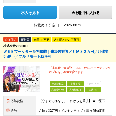
求人を見る
検討中に入れる
掲載終了予定日：
2026.08.20
終了間近
正社員
自己PR不要
話を聞きたい応募可
株式会社viralinks
ＷＥＢマーケター※初掲載｜未経験歓迎／月給３２万円／月残業
5h以下／フルリモート勤務可
「未経験、大歓迎」 SNS・WEBマーケティング
のプロを、本気で育てます。
未経験歓迎
学歴不問
ベテランOK
完全週休2日
賞与複数月
面接1回
応募資格
【今までではなく、これからを重視】 ★学歴不問 ★職種未経験歓迎 ★業種未経験歓迎 ★社会人未経験歓迎 ★第二新卒歓迎 ★ブランクOK ★動画編集・デザイン制作の勉強を独学でしている方など ※基礎的
給与
月給：32万円＋インセンティブ＋賞与 研修期間中：月給25万円～ ＼ 頑張りはしっかり評価！ ／ 研修期間中でも、スキルの習得状況や成果に応じて月給27万円へ昇給が可能です。 【研修期間】 期