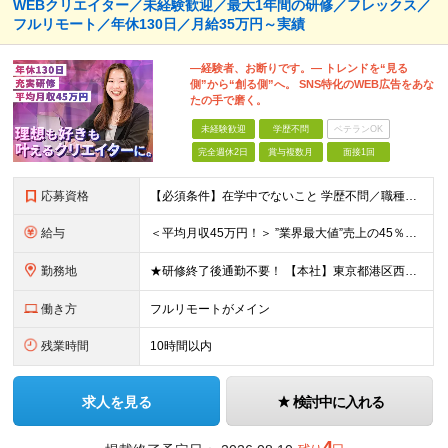
WEBクリエイター／未経験歓迎／最大1年間の研修／フレックス／
フルリモート／年休130日／月給35万円～実績
―経験者、お断りです。― トレンドを“見る
側”から“創る側”へ。 SNS特化のWEB広告をあな
たの手で磨く。
未経験歓迎
学歴不問
ベテランOK
完全週休2日
賞与複数月
面接1回
応募資格
【必須条件】在学中でないこと 学歴不問／職種未経験／業種未経験／社会人未経験／第二新卒／ブランクOK ◎応募時に特別な経験やスキルは必要ありません。 意欲・人柄重視の採用です！ ＼こんなあなた
給与
＜平均月収45万円！＞ ”業界最大値”売上の45％以上をそのまま支給。 月給25万円以上＋インセンティブ ※研修後、月給35万円スタートの実績あり！ ◎経験・能力を考慮し決定します。 ◎頑張りに応じ
勤務地
★研修終了後通勤不要！ 【本社】東京都港区西麻布1-2-14デュオ・スカーラ西麻布タワーウエスト 602号室 【品川支社】東京都品川区西五反田5-23-3BLOCKS目黒不動前3階 【大阪支社】大阪
働き方
フルリモートがメイン
残業時間
10時間以内
求人を見る
検討中に入れる