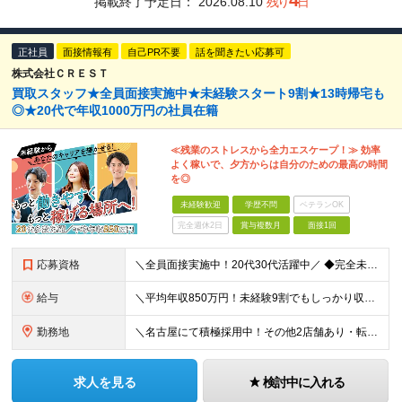
4
掲載終了予定日：
2026.08.10
残り
日
正社員
面接情報有
自己PR不要
話を聞きたい応募可
株式会社ＣＲＥＳＴ
買取スタッフ★全員面接実施中★未経験スタート9割★13時帰宅も
◎★20代で年収1000万円の社員在籍
≪残業のストレスから全力エスケープ！≫ 効率
よく稼いで、夕方からは自分のための最高の時間
を◎
未経験歓迎
学歴不問
ベテランOK
完全週休2日
賞与複数月
面接1回
応募資格
＼全員面接実施中！20代30代活躍中／ ◆完全未経験歓迎 ◆学歴不問 経歴や学歴は一切不問！「やってみたい！」という意欲をお持ちの方を歓迎しています！ ＜こんな方をお待ちしております！＞ ◎今の労
給与
＼平均年収850万円！未経験9割でもしっかり収入UP！／ 【平均月収35万円＋高還元賞与あり】 月給27万円～35万円＋賞与年3回＋各種インセンティブ ※固定残業代（月42時間分・6万5000円
勤務地
＼名古屋にて積極採用中！その他2店舗あり・転勤なし◎／ 雇用元は当社となりますが、 株式会社アップテンポにて勤務いただきます！ ★各店舗、当社の社員が10名ほど活躍しています◎ ＜名古屋支店＞ 愛
求人を見る
検討中に入れる