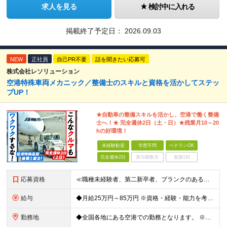
求人を見る
検討中に入れる
掲載終了予定日：
2026.09.03
NEW
正社員
自己PR不要
話を聞きたい応募可
株式会社レソリューション
空港特殊車両メカニック／整備士のスキルと資格を活かしてステッ
プUP！
★自動車の整備スキルを活かし、空港で働く整備
士へ！★ 完全週休2日（土・日）★残業月10～20
hの好環境！
未経験歓迎
学歴不問
ベテランOK
完全週休2日
賞与複数月
面接1回
応募資格
≪職種未経験者、第二新卒者、ブランクのある方歓迎！≫ ◆自動車整備士3級以上の資格をお持ちの方 学歴不問。 ◎自動車整備士資格必須 ◎整備経験者優遇 ※技術サポートが充実しており、経験年数は不問
給与
◆月給25万円～85万円 ※資格・経験・能力を考慮の上、優遇 ※現年収・年齢・経験・資格・能力等、総合的に考慮し、決定します。 ※自動車整備の実務経験がある方はご相談ください！ ※試用期間有(同待遇/
勤務地
◆全国各地にある空港での勤務となります。 ※希望を考慮し勤務先を決定いたします。 ※地域により空港内特殊車両の整備を空港外で行なう事もあります。 ★遠方からのご応募も歓迎です。引越など赴任に伴う