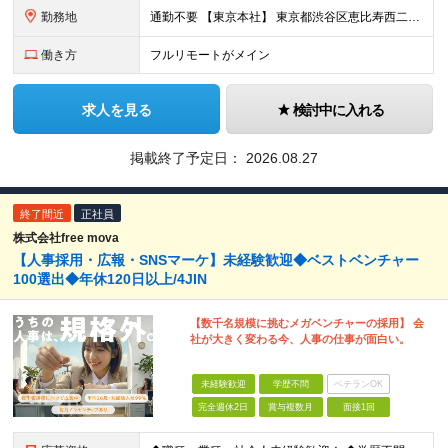
勤務地
通勤不要 【東京本社】 東京都渋谷区恵比寿西二丁目8番4号 EX恵比寿西ビル5階
働き方
フルリモートがメイン
求人を見る
検討中に入れる
掲載終了予定日：
2026.08.27
終了間近
正社員
株式会社free mova
【人事採用・広報・SNSマーケ】未経験歓迎◆ベストベンチャー
100選出◆年休120日以上/4JIN
【数千名規模に挑むメガベンチャーの採用】 会
社が大きく変わる今、人事の仕事が面白い。
未経験歓迎
学歴不問
ベテランOK
完全週休2日
賞与複数月
面接1回