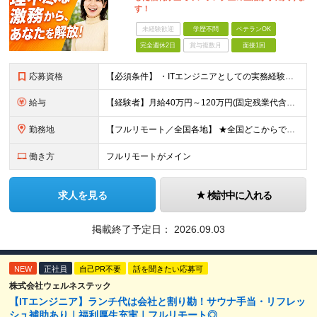
す！
未経験歓迎
学歴不問
ベテランOK
完全週休2日
賞与複数月
面接1回
応募資格
【必須条件】 ・ITエンジニアとしての実務経験が1年以上ある方 ※開発・インフラ・運用保守など分野・フェーズは不問！ ※学歴不問 【歓迎条件】 ・基本設計、詳細設計などの経験がある方 ・AWS, G
給与
【経験者】月給40万円～120万円(固定残業代含む)+各種手当 ※月給には、みなし残業手当(月30時間／5万8,000円～15万7,000円)を含みます ※上記を超える時間外労働分は追加で支給します
勤務地
【フルリモート／全国各地】 ★全国どこからでも参画可能！フルリモート案件も多数！ ※プロジェクトは100%選択制。あなたの希望を最優先します。 ※フルリモート、ハイブリッド、常駐案件から自由に選択可能
働き方
フルリモートがメイン
求人を見る
検討中に入れる
掲載終了予定日：
2026.09.03
NEW
正社員
自己PR不要
話を聞きたい応募可
株式会社ウェルネステック
【ITエンジニア】ランチ代は会社と割り勘！サウナ手当・リフレッ
シュ補助あり｜福利厚生充実｜フルリモート◎