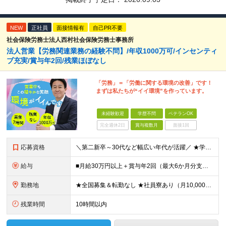
NEW
正社員
面接情報有
自己PR不要
社会保険労務士法人西村社会保険労務士事務所
法人営業【労務関連業務の経験不問】/年収1000万可/インセンティ
ブ充実/賞与年2回/残業ほぼなし
「労務」＝「労働に関する環境の改善」です！
まずは私たちが“イイ環境”を作っています。
未経験歓迎
学歴不問
ベテランOK
完全週休2日
賞与複数月
面接1回
応募資格
＼第二新卒～30代など幅広い年代が活躍／ ★学歴不問 ★第二新卒歓迎 社会保険や労務の知識は必要ありません。 業界未経験からスタートできます！ ＼優遇します！／ ★何かしらの営業経験をお持ちの方（
給与
■月給30万円以上＋賞与年2回（最大6か月分支給実績あり）＋インセンティブ ★インセンティブ毎月支給 └最大で30～65万円を獲得する社員も └入社5年未満の社員の月平均インセンティブ15万円 ★社
勤務地
★全国募集＆転勤なし ★社員寮あり（月10,000円～） ※勤務地による ★直行直帰OK ★車・自転車・バイク通勤OK ※一部事務所 【北海道・東北】 札幌事務所、仙台事務所 【関東】 大宮事務所
残業時間
10時間以内