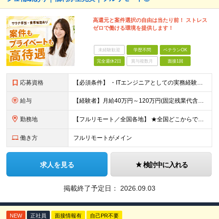
高還元と案件選択の自由は当たり前！ ストレス
ゼロで働ける環境を提供します！
未経験歓迎
学歴不問
ベテランOK
完全週休2日
賞与複数月
面接1回
応募資格
【必須条件】 ・ITエンジニアとしての実務経験が1年以上ある方 ※開発・インフラ・運用保守など分野・フェーズは不問！ ※学歴不問 【歓迎条件】 ・基本設計、詳細設計などの経験がある方 ・AWS, G
給与
【経験者】月給40万円～120万円(固定残業代含む)+各種手当 ※月給には、みなし残業手当(月30時間／5万8,000円～15万7,000円)を含みます ※上記を超える時間外労働分は追加で支給します
勤務地
【フルリモート／全国各地】 ★全国どこからでも参画可能！フルリモート案件も多数！ ※プロジェクトは100%選択制。あなたの希望を最優先します。 ※フルリモート、ハイブリッド、常駐案件から自由に選択可能
働き方
フルリモートがメイン
求人を見る
検討中に入れる
掲載終了予定日：
2026.09.03
NEW
正社員
面接情報有
自己PR不要