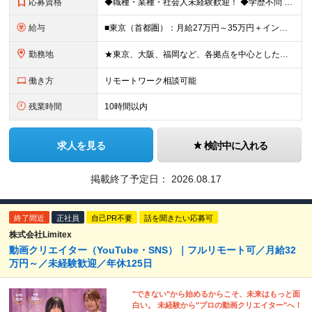
応募資格
◆職種・業種・社会人未経験歓迎！ ◆学歴不問 ◆34歳以下の方 ※若年層の長期キャリア形成のため ◎メンバーの99％が未経験入社 ◎人柄・ポテンシャル重視採用 ◎早期から活躍したい方大歓迎 経験や
給与
■東京（首都圏）：月給27万円～35万円＋インセンティブ ■大阪：月給25万円～35万円＋インセンティブ ■その他地方：月給23万円～35万円＋インセンティブ ※上記の額には下記の固定残業代を含みま
勤務地
★東京、大阪、福岡など、各拠点を中心とした全国採用 ★仙台、名古屋で積極採用中 ★希望に沿わない転勤なし ★U・Iターン歓迎 ■東京本社 東京都渋谷区道玄坂2-25-12 道玄坂通3階3-1a ■
働き方
リモートワーク相談可能
残業時間
10時間以内
求人を見る
検討中に入れる
掲載終了予定日：
2026.08.17
終了間近
正社員
自己PR不要
話を聞きたい応募可
株式会社Limitex
動画クリエイター（YouTube・SNS）｜フルリモート可／月給32
万円～／未経験歓迎／年休125日
"できない"から始めるからこそ、未来はもっと面
白い。 未経験から"プロの動画クリエイター"へ！