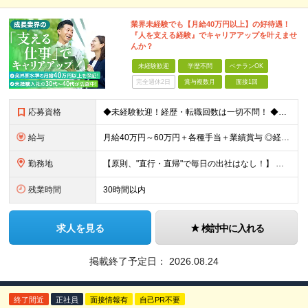
業界未経験でも【月給40万円以上】の好待遇！
『人を支える経験』でキャリアアップを叶えませ
んか？
未経験歓迎
学歴不問
ベテランOK
完全週休2日
賞与複数月
面接1回
応募資格
◆未経験歓迎！経歴・転職回数は一切不問！ ◆異業界出身の30代・40代も活躍中！ ◆U・Iターン希望の方も歓迎（引越費用規定あり） 【応募要件】 ■高卒以上 ■普通自動車運転免許（AT限定可） ■基
給与
月給40万円～60万円＋各種手当＋業績賞与 ◎経験や能力等を考慮し、優遇いたします！ ◎成果により業績賞与を年2回支給します！ 上記月給には、固定残業代として 「60,800円～95,000円（28
勤務地
【原則、"直行・直帰"で毎日の出社はなし！】 東京・埼玉・千葉・神奈川などを中心とした 周辺エリアの現場に「直行・直帰」となります！ ■関東第一第二支部 埼玉県八潮市大字二丁目1142-2 ◎最寄り
残業時間
30時間以内
求人を見る
検討中に入れる
掲載終了予定日：
2026.08.24
終了間近
正社員
面接情報有
自己PR不要