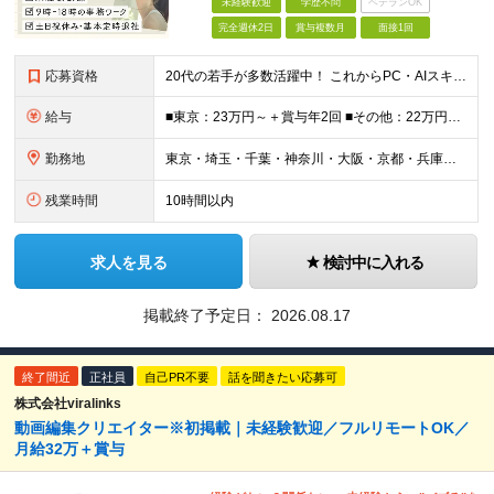
未経験歓迎
学歴不問
ベテランOK
完全週休2日
賞与複数月
面接1回
応募資格
20代の若手が多数活躍中！ これからPC・AIスキルを身につけたい方も大歓迎 ◆職種・業種未経験OK ◆学歴不問 ◆34歳以下の方 ※若年層の長期キャリア形成のため 社員のほとんどが未経験入社です
給与
■東京：23万円～＋賞与年2回 ■その他：22万円～＋賞与年2回 ※給与はスキル・経験・能力を考慮して決定します。 ※残業代は別途支給いたします。 ※実績により随時基本給アップが可能。 入社1年で8
勤務地
東京・埼玉・千葉・神奈川・大阪・京都・兵庫・奈良・福岡・熊本を中心とした就業先 ◎勤務地はご希望を最大限考慮します。 ◎希望に沿わない転勤はありませんのでご安心ください。 ◎無期雇用派遣での勤務となり
残業時間
10時間以内
求人を見る
検討中に入れる
掲載終了予定日：
2026.08.17
終了間近
正社員
自己PR不要
話を聞きたい応募可
株式会社viralinks
動画編集クリエイター※初掲載｜未経験歓迎／フルリモートOK／
月給32万＋賞与