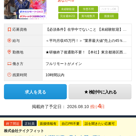
あなたへ☆
未経験歓迎
学歴不問
ベテランOK
完全週休2日
賞与複数月
面接1回
応募資格
【必須条件】在学中でないこと 【未経験歓迎】学歴不問／職種未経験／業種未経験／第二新卒／ブランクOK ★未経験歓迎 ★第二新卒歓迎 ★異業種からの入社メンバー95％以上 ★学歴・経験不問 ★主夫・主
給与
＜平均月収45万円！＞ ”業界最大値”売上の45％以上をそのまま支給。 ■研修期間後 月給25万円～75万円＋各種インセンティブ □研修期間 月給23.5万円＋PRインセンティブ（売上の45％還元
勤務地
★研修終了後通勤不要！ 【本社】東京都港区西麻布1-2-14デュオ・スカーラ西麻布タワーウエスト 602号室 【品川支社】東京都品川区西五反田5-23-3BLOCKS目黒不動前3階 【大阪支社】大阪
働き方
フルリモートがメイン
残業時間
10時間以内
求人を見る
検討中に入れる
4
掲載終了予定日：
2026.08.10
残り
日
終了間近
正社員
面接情報有
自己PR不要
話を聞きたい応募可
株式会社テイクフィット