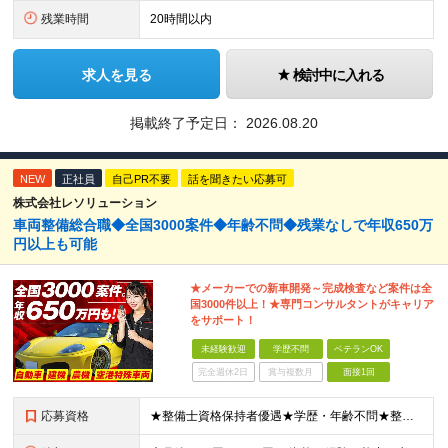
残業時間
20時間以内
求人を見る
検討中に入れる
掲載終了予定日：
2026.08.20
NEW
正社員
自己PR不要
話を聞きたい応募可
株式会社レソリューション
車両整備総合職◆全国3000案件◆年齢不問◆残業なしで年収650万
円以上も可能
★メーカーでの新車開発～完成検査など案件は全
国3000件以上！★専門コンサルタントがキャリア
をサポート！
未経験歓迎
学歴不問
ベテランOK
完全週休2日
賞与複数月
面接1回
応募資格
★整備士資格保持者優遇★学歴・年齢不問★整備経験者・既卒者・第二新卒・車業界経験者・未経験者歓迎！ ◎経験や資格を活かしてキャリアアップしたい方 ◎ライフスタイルに合った働き方を求めている方 ◎技術