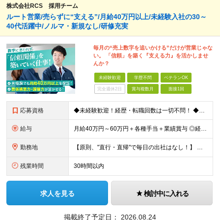
株式会社RCS 採用チーム
ルート営業/売らずに“支える”/月給40万円以上/未経験入社の30～
40代活躍中/ノルマ・新規なし/研修充実
毎月の“売上数字を追いかける”だけが営業じゃな
い。 「信頼」を築く『支える力』を活かしませ
んか？
未経験歓迎
学歴不問
ベテランOK
完全週休2日
賞与複数月
面接1回
応募資格
◆未経験歓迎！経歴・転職回数は一切不問！ ◆異業界出身の30代・40代も活躍中！ ◆U・Iターン希望の方も歓迎（引越費用規定あり） 【応募要件】 ■高卒以上 ■普通自動車運転免許（AT限定可） ■基
給与
月給40万円～60万円＋各種手当＋業績賞与 ◎経験や能力等を考慮し、優遇いたします！ ◎成果により業績賞与を年2回支給します！ 上記月給には、固定残業代として 「60,800円～95,000円（28
勤務地
【原則、"直行・直帰"で毎日の出社はなし！】 東京・埼玉・千葉・神奈川などを中心とした 周辺エリアの現場に「直行・直帰」となります！ ■関東第一第二支部 埼玉県八潮市大字二丁目1142-2 ◎最寄り
残業時間
30時間以内
求人を見る
検討中に入れる
掲載終了予定日：
2026.08.24