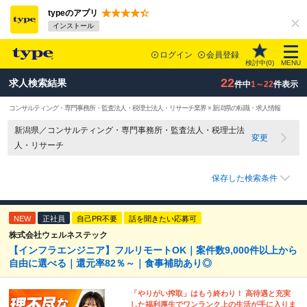
typeのアプリ
インストール
ログイン
会員登録
検討中(
0
)
MENU
22
求人検索結果
件中
1～22
件表示
コンサルティング・専門事務所・監査法人・税理士法人・リサーチ業界 × 新潟県の転職・求人情報
新潟県／コンサルティング・専門事務所・監査法人・税理士法
変更
人・リサーチ
保存した検索条件
NEW
正社員
自己PR不要
話を聞きたい応募可
株式会社ウェルネステック
【インフラエンジニア】フルリモートOK｜案件数9,000件以上から
自由に選べる｜還元率82％～｜食事補助あり◎
「やりがい搾取」はもう終わり！ 高待遇と充実
した福利厚生でワンランク上の生活が手に入りま