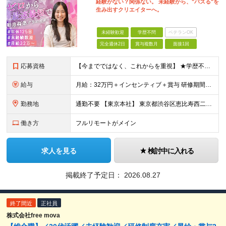
経験がない？関係ない。 未経験から、"バズる"を
生み出すクリエイターへ。
未経験歓迎
学歴不問
ベテランOK
完全週休2日
賞与複数月
面接1回
応募資格
【今までではなく、これからを重視】 ★学歴不問 ★職種未経験歓迎 ★業種未経験歓迎 ★社会人未経験歓迎 ★第二新卒歓迎 ★ブランクOK ★動画編集・デザイン制作の勉強を独学でしている方など ※基礎的
給与
月給：32万円＋インセンティブ＋賞与 研修期間中：月給25万円～ ＼ 頑張りはしっかり評価！ ／ 研修期間中でも、スキルの習得状況や成果に応じて月給27万円へ昇給が可能です。 【研修期間】 期
勤務地
通勤不要 【東京本社】 東京都渋谷区恵比寿西二丁目8番4号 EX恵比寿西ビル5階
働き方
フルリモートがメイン
求人を見る
検討中に入れる
掲載終了予定日：
2026.08.27
終了間近
正社員
株式会社free mova