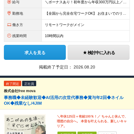
給与
＼ボーナスあり！初年度から年収300万円以上／ ■月給24万2,200円～35万円＋賞与＋各種手当 ※経験・年齢・能力等を考慮し決定いたします。 ※上記金額には固定残業代（月30時間分、46,000
勤務地
【全国から完全在宅ワークOK】 お住まいでのリモートワーク、または首都圏（東京・神奈川・埼玉・千葉）・大阪のプロジェクト先での勤務となります。 ※転勤はありません。 ※現在は80％以上が在宅勤務での
働き方
リモートワークがメイン
残業時間
10時間以内
求人を見る
検討中に入れる
掲載終了予定日：
2026.08.20
終了間近
正社員
株式会社free mova
事務職◆未経験歓迎◆AI活用の次世代事務◆賞与年2回◆ネイル
OK◆残業なし/4JIM
＼年休125日＋有給100％！／ ちゃんと休んで、
理想の自分へ。 本音を叶えられる、新しいキャ
リア。