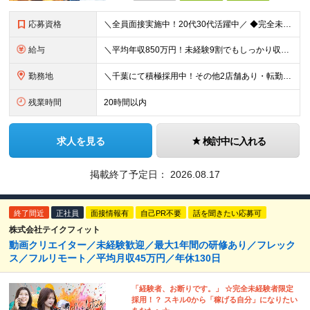
応募資格
＼全員面接実施中！20代30代活躍中／ ◆完全未経験歓迎 ◆学歴不問 経歴や学歴は一切不問！「やってみたい！」という意欲をお持ちの方を歓迎しています！ ＜こんな方をお待ちしております！＞ ◎「とに
給与
＼平均年収850万円！未経験9割でもしっかり収入UP！／ 【平均月収35万円＋高還元賞与あり】 月給27万円～35万円＋賞与年3回＋各種インセンティブ ※固定残業代（月42時間分・6万5000円
勤務地
＼千葉にて積極採用中！その他2店舗あり・転勤なし◎／ 雇用元は当社となりますが、 株式会社アップテンポにて勤務いただきます！ ★各店舗、当社の社員が10名ほど活躍しています◎ ＜千葉支店＞ ←積
残業時間
20時間以内
求人を見る
検討中に入れる
掲載終了予定日：
2026.08.17
終了間近
正社員
面接情報有
自己PR不要
話を聞きたい応募可
株式会社テイクフィット
動画クリエイター／未経験歓迎／最大1年間の研修あり／フレック
ス／フルリモート／平均月収45万円／年休130日
「経験者、お断りです。」 ☆完全未経験者限定
採用！？ スキル0から「稼げる自分」になりたい