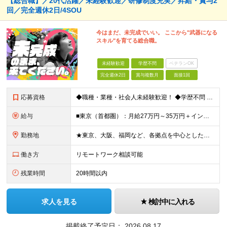
【総合職】／20代活躍／未経験歓迎／研修制度充実／昇給・賞与2
回／完全週休2日/4SOU
今はまだ、未完成でいい。 ここから"武器になる
スキル"を育てる総合職。
未経験歓迎
学歴不問
ベテランOK
完全週休2日
賞与複数月
面接1回
応募資格
◆職種・業種・社会人未経験歓迎！ ◆学歴不問 ◆34歳以下の方 ※若年層の長期キャリア形成のため ◎メンバーの99％が未経験入社 ◎人柄・ポテンシャル重視採用 ◎早期から活躍したい方大歓迎 経験や
給与
■東京（首都圏）：月給27万円～35万円＋インセンティブ ■大阪：月給25万円～35万円＋インセンティブ ■その他地方：月給23万円～35万円＋インセンティブ ※上記の額には下記の固定残業代を含みま
勤務地
★東京、大阪、福岡など、各拠点を中心とした全国採用 ★仙台、名古屋で積極採用中 ★希望に沿わない転勤なし ★U・Iターン歓迎 ■東京本社 東京都渋谷区道玄坂2-25-12 道玄坂通3階3-1a ■
働き方
リモートワーク相談可能
残業時間
20時間以内
求人を見る
検討中に入れる
掲載終了予定日：
2026.08.17