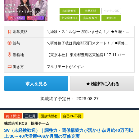
未経験歓迎
学歴不問
ベテランOK
完全週休2日
賞与複数月
面接1回
応募資格
＼経験・スキルは一切問いません！／ ★学歴・職歴不問 ★未経験・第二新卒歓迎！ ★正社員デビューも応援します！
給与
＼研修修了後は月給32万円スタート！／ ■研修修了後 月給32万円＋賞与＋インセンティブ賞与 ※残業代は別途支給 ▽研修期間（6カ月）▽ 【経験者】 （営業・接客・マーケティングなどの経験をお持
勤務地
【東京本社】 東京都豊島区東池袋1-17-11 パークハイツ池袋
働き方
フルリモートがメイン
求人を見る
検討中に入れる
掲載終了予定日：
2026.08.27
終了間近
正社員
面接情報有
自己PR不要
株式会社RCS 採用チーム
SV（未経験歓迎）｜調整力・関係構築力が活かせる/月給40万円以
上/30～40代活躍中/6か月間の研修充実