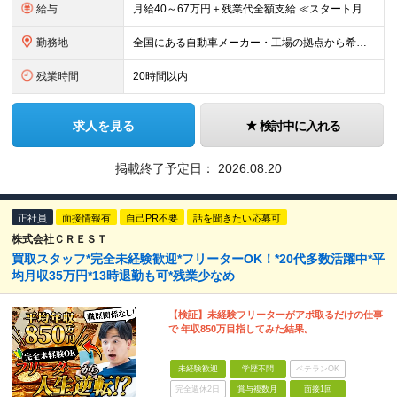
給与
月給40～67万円＋残業代全額支給 ≪スタート月給例≫ ■自動車車検・整備：月給40万円+残業代 ※現年収・年齢・経験・資格・能力等、総合的に考慮し、決定します。 ※試用期間有(同待遇/最長6ヵ月
勤務地
全国にある自動車メーカー・工場の拠点から希望を考慮して決定します。 ★転居を伴う転勤はありません。 ★U・Iターン、遠方からのご応募も歓迎！引越など赴任に伴う費用、家賃は全額負担します（会社規定によ
残業時間
20時間以内
求人を見る
検討中に入れる
掲載終了予定日：
2026.08.20
正社員
面接情報有
自己PR不要
話を聞きたい応募可
株式会社ＣＲＥＳＴ
買取スタッフ*完全未経験歓迎*フリーターOK！*20代多数活躍中*平
均月収35万円*13時退勤も可*残業少なめ
【検証】未経験フリーターがアポ取るだけの仕事
で 年収850万目指してみた結果。
未経験歓迎
学歴不問
ベテランOK
完全週休2日
賞与複数月
面接1回