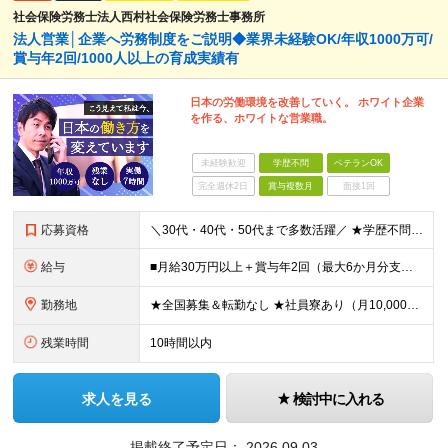
社会保険労務士法人西村社会保険労務士事務所
法人営業│企業へ労務制度をご説明◆業界未経験OK/年収1000万可/
賞与年2回/1000人以上の育成実績有
日本の労働環境を改善していく。 ホワイト企業
を作る、ホワイトな営業職。
未経験歓迎
学歴不問
ベテランOK
完全週休2日
賞与複数月
面接1回
応募資格
＼30代・40代・50代まで多数活躍／ ★学歴不問 ★何かしらの営業経験をお持ちの方（経験年数・業界不問） 社会保険や労務の知識は必要ありません。 業界未経験からスタートできます！ ＜仕事のやりが
給与
■月給30万円以上＋賞与年2回（最大6か月分支給実績あり）＋インセンティブ ★インセンティブ毎月支給 └最大で30～65万円を獲得する社員も └入社5年未満の社員の月平均インセンティブ15万円 ★社
勤務地
★全国募集＆転勤なし ★社員寮あり（月10,000円～） ※勤務地による ★直行直帰OK ★車・自転車・バイク通勤OK ※一部事務所 【北海道・東北】 札幌事務所、仙台事務所 【関東】 大宮事務所
残業時間
10時間以内
求人を見る
検討中に入れる
掲載終了予定日：
2026.09.03