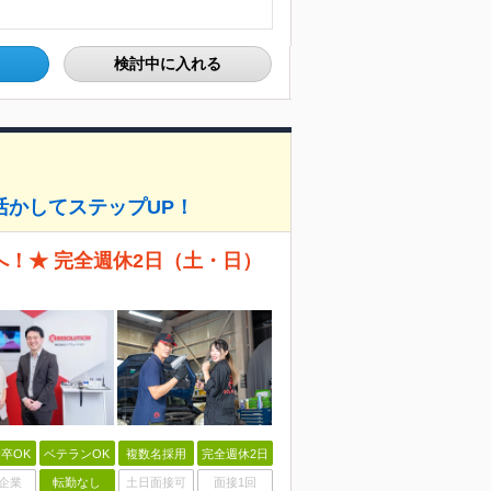
検討中に入れる
活かしてステップUP！
！★ 完全週休2日（土・日）
卒OK
ベテランOK
複数名採用
完全週休2日
企業
転勤なし
土日面接可
面接1回