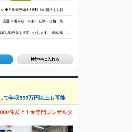
≪職種未経験者、第二新卒者、ブランクのある方歓迎！≫ ◆自動車整備士3級以上の資格をお持ちの方 学歴不問。 ◎自動車整備士資格必須 ◎整備経験者優遇 ※技術サポートが充実しており、経験年数は不問
◆月給25万円～85万円 ※資格・経験・能力を考慮の上、優遇 ※現年収・年齢・経験・資格・能力等、総合的に考慮し、決定します。 ※自動車整備の実務経験がある方はご相談ください！ ※試用期間有(同待遇/
◆全国各地にある空港での勤務となります。 ※希望を考慮し勤務先を決定いたします。 ※地域により空港内特殊車両の整備を空港外で行なう事もあります。 ★遠方からのご応募も歓迎です。引越など赴任に伴う
検討中に入れる
しで年収650万円以上も可能
000件以上！★専門コンサルタ