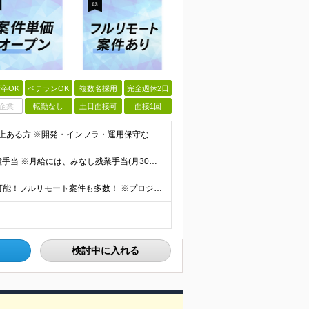
卒OK
ベテランOK
複数名採用
完全週休2日
企業
転勤なし
土日面接可
面接1回
【必須条件】 ・ITエンジニアとしての実務経験が1年以上ある方 ※開発・インフラ・運用保守など分野・フェーズは不問！ ※学歴不問 【歓迎条件】 ・基本設計、詳細設計などの経験がある方 ・AWS, G
【経験者】月給40万円～120万円(固定残業代含む)+各種手当 ※月給には、みなし残業手当(月30時間／5万8,000円～15万7,000円)を含みます ※上記を超える時間外労働分は追加で支給します
【フルリモート／全国各地】 ★全国どこからでも参画可能！フルリモート案件も多数！ ※プロジェクトは100%選択制。あなたの希望を最優先します。 ※フルリモート、ハイブリッド、常駐案件から自由に選択可能
検討中に入れる