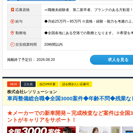
応募資格
給与
勤務地
目安残業時間
20時間以内
求人を見る
掲載終了予定日：
2026.08.20
NEW
正社員
自己PR不要
話を聞きたい応募可
株式会社レソリューション
車両整備総合職◆全国3000案件◆年齢不問◆残業な
★メーカーでの新車開発～完成検査など案件は全国3
ントがキャリアをサポート！