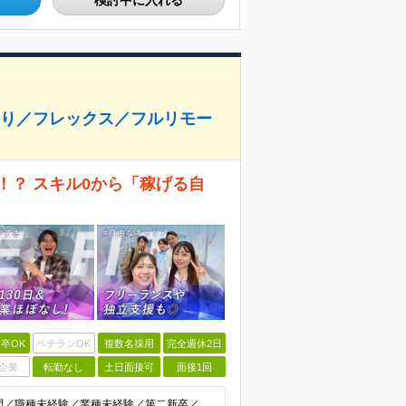
検討中に入れる
あり／フレックス／フルリモー
！？ スキル0から「稼げる自
卒OK
ベテランOK
複数名採用
完全週休2日
企業
転勤なし
土日面接可
面接1回
【必須条件】在学中でないこと 【未経験歓迎】学歴不問／職種未経験／業種未経験／第二新卒／ブランクOK ★未経験歓迎 ★第二新卒歓迎 ★異業種からの入社メンバー95％以上 ★学歴・経験不問 ★主夫・主