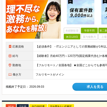
未経験歓迎
学歴不問
第二新
休日120日
賞与複数月
上場
応募資格
給与
勤務地
働き方
フルリモートがメイン
求人を見る
掲載終了予定日：
2026.09.03
NEW
正社員
自己PR不要
話を聞きたい応募可