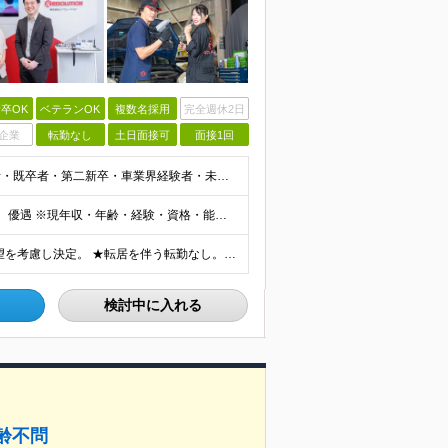
卒OK
ベテランOK
複数名採用
完全週休2日
企業
転勤なし
土日面接可
面接1回
★整備士資格保持者優遇★学歴・年齢不問★整備経験者・既卒者・第二新卒・車業界経験者・未経験者歓迎！ ◎経験や資格を活かしてキャリアアップしたい方 ◎ライフスタイルに合った働き方を求めている方 ◎技術
◆月給25万円～67万円 ※資格・経験・能力を考慮の上、優遇 ※現年収・年齢・経験・資格・能力等、総合的に考慮し、決定します。 ※自動車整備の実務経験がある方はご相談ください！ ※試用期間有(同待遇/
全国各地にある勤務先での募集。3000カ所以上から希望を考慮し決定。 ★転居を伴う転勤なし。 ★遠方からのご応募も歓迎！引越など赴任に伴う費用、家賃は全額負担します（会社規定による）。 ★請負先
検討中に入れる
齢不問