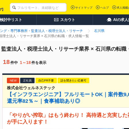
サイトマップ
ヘルプ
求人掲載
検討中リスト
スカウト
AIの求
ング・専門事務所・監査法人・税理士法人・リサーチ
石川県
理士法人・リサーチ業界 × 石川県の転職・求人情報一覧
監査法人・税理士法人・リサーチ業界 × 石川県の転職
18
1～18
件中
件を表示
NEW
正社員
自己PR不要
話を聞きたい応募可
株式会社ウェルネステック
【インフラエンジニア】フルリモートOK｜案件数9,
還元率82％～｜食事補助あり◎
「やりがい搾取」はもう終わり！ 高待遇と充実し
が手に入ります！