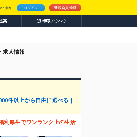
ログイン
新規会員登録
のご案内
人提案
転職ノウハウ
・求人情報
000件以上から自由に選べる｜
た福利厚生でワンランク上の生活