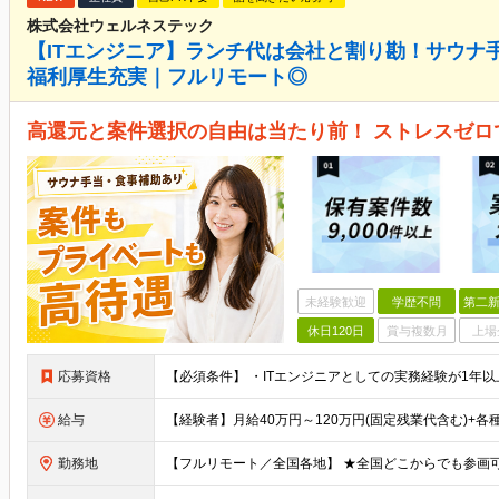
株式会社ウェルネステック
【ITエンジニア】ランチ代は会社と割り勘！サウナ
福利厚生充実｜フルリモート◎
高還元と案件選択の自由は当たり前！ ストレスゼロ
未経験歓迎
学歴不問
第二新
休日120日
賞与複数月
上場
応募資格
給与
勤務地