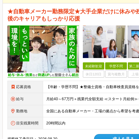
★自動車メーカー勤務限定★大手企業だけに休みや
後のキャリアもしっかり応援
未経験歓迎
学歴不問
第二新
休日120日
賞与複数月
上場
応募資格
給与
勤務地
目安残業時間
20時間以内