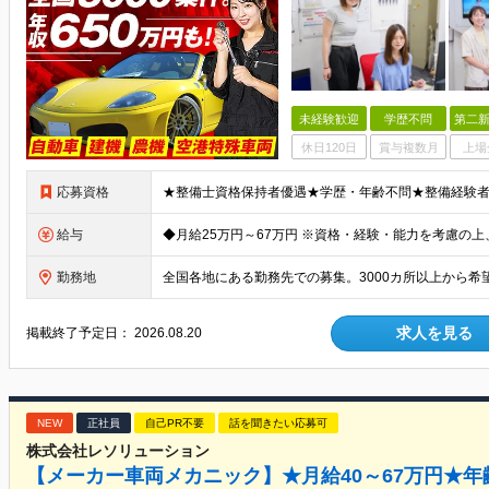
未経験歓迎
学歴不問
第二新
休日120日
賞与複数月
上場
応募資格
給与
勤務地
求人を見る
掲載終了予定日：
2026.08.20
NEW
正社員
自己PR不要
話を聞きたい応募可
株式会社レソリューション
【メーカー車両メカニック】★月給40～67万円★年