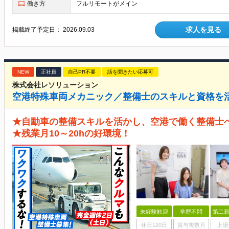
働き方
フルリモートがメイン
求人を見る
掲載終了予定日：
2026.09.03
NEW
正社員
自己PR不要
話を聞きたい応募可
株式会社レソリューション
空港特殊車両メカニック／整備士のスキルと資格を
★自動車の整備スキルを活かし、空港で働く整備士へ
★残業月10～20hの好環境！
未経験歓迎
学歴不問
第二新
休日120日
賞与複数月
上場