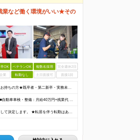
残業など働く環境がいい★その
卒OK
ベテランOK
複数名採用
完全週休2日
企業
転勤なし
土日面接可
面接1回
【年齢・学歴不問】★整備士資格・自動車検査員資格をお持ちの方★既卒者・第二新卒・実務未経験者も歓迎！ ■自動車整備士資格または自動車検査員資格の保有者。 ※実務経験不問 ◎経験や資格を活かしてキャリ
月給40～67万円＋残業代全額支給 ≪スタート月給例≫ ■自動車車検・整備：月給40万円+残業代 ※現年収・年齢・経験・資格・能力等、総合的に考慮し、決定します。 ※試用期間有(同待遇/最長6ヵ月
全国にある自動車メーカー・工場の拠点から希望を考慮して決定します。 ★転居を伴う転勤はありません。 ★U・Iターン、遠方からのご応募も歓迎！引越など赴任に伴う費用、家賃は全額負担します（会社規定によ