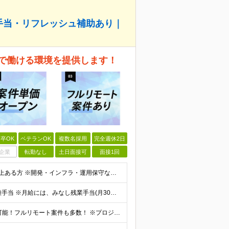
手当・リフレッシュ補助あり｜
で働ける環境を提供します！
卒OK
ベテランOK
複数名採用
完全週休2日
企業
転勤なし
土日面接可
面接1回
【必須条件】 ・ITエンジニアとしての実務経験が1年以上ある方 ※開発・インフラ・運用保守など分野・フェーズは不問！ ※学歴不問 【歓迎条件】 ・基本設計、詳細設計などの経験がある方 ・AWS, G
【経験者】月給40万円～120万円(固定残業代含む)+各種手当 ※月給には、みなし残業手当(月30時間／5万8,000円～15万7,000円)を含みます ※上記を超える時間外労働分は追加で支給します
【フルリモート／全国各地】 ★全国どこからでも参画可能！フルリモート案件も多数！ ※プロジェクトは100%選択制。あなたの希望を最優先します。 ※フルリモート、ハイブリッド、常駐案件から自由に選択可能