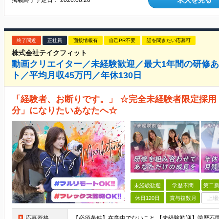
求人を見る
掲載終了予定日：
2026.08.20
終了間近
正社員
面接情報有
自己PR不要
話を聞きたい応募可
株式会社テイクフィット
動画クリエイター／未経験歓迎／最大1年間の研修
ト／平均月収45万円／年休130日
「経験者、お断りです。」 ☆完全未経験者限定採用
分」になりたいあなたへ☆
未経験歓迎
学歴不問
第二新
休日120日
賞与複数月
上場
応募資格