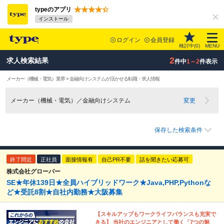
typeのアプリ
インストール
ログイン
会員登録
検討中(
0
)
MENU
2
求人検索結果
件中
1～2
件表示
メーカー（機械・電気）業界 × 金融向けシステムが活かせる転職・求人情報
メーカー（機械・電気）／金融向けシステム
変更
保存した検索条件
終了間近
正社員
面接情報有
自己PR不要
話を聞きたい応募可
株式会社グローバー
SE★年休139日★全員ハイブリッドワーク★Java,PHP,Pythonな
ど★受託8割★自社内勤務★大阪募集
【スキルアップもワークライフバランスも充実で
きる】 当社のエンジニアとして働く「7つの魅