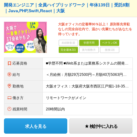
開発エンジニア｜全員ハイブリッドワーク｜年休139日｜受託8割
｜Java,PHP,Swift,React｜大阪
大阪オフィスの定着率90％以上！ 原則客先常駐
なしの完全自社内で、温かい先輩たちがあなたを
待っています。
未経験歓迎
学歴不問
ベテランOK
完全週休2日
賞与複数月
面接1回
応募資格
■学歴不問 ■Web系または業務系システムの開発経験（言語・年数不問） ※経験1〜2年の方、ブランクのある方も歓迎します。 ＜こんな方にピッタリ！＞ ・一人で抱え込まず、相談しながら成長したい ・技
給与
＜月給例：月額29万2500円～月額40万5063円＞ ★前職の年収を最大限考慮の上決定します ★年俸制：351万円～600万円 ★年収500万円以上：Web系／業務系開発リーダー経験（顧客折衝、メン
勤務地
大阪オフィス：大阪府大阪市西区江戸堀1-18-35 肥後橋IPビル ★原則ハイブリッドワーク！出社希望の方も相談可能です
働き方
リモートワークがメイン
残業時間
20時間以内
求人を見る
検討中に入れる