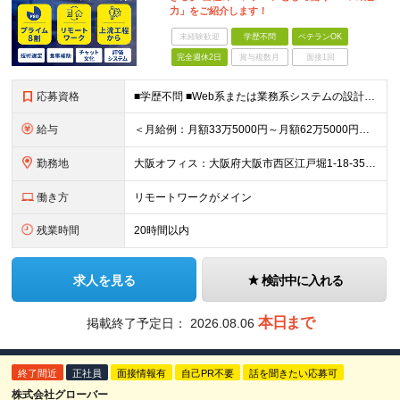
力」をご紹介します！
未経験歓迎
学歴不問
ベテランOK
完全週休2日
賞与複数月
面接1回
応募資格
■学歴不問 ■Web系または業務系システムの設計・開発経験（1年以上） ※言語不問（Java／PHP／Kotlin／Swift／Python など歓迎） ＜こんな方にピッタリ！＞ ・裁量の大きい
給与
＜月給例：月額33万5000円～月額62万5000円＞ ★前職の年収を最大限考慮の上決定します ★年俸制：402万円～750万円 ★年収500万円以上：Web系／業務系開発リーダー経験（顧客折衝、メン
勤務地
大阪オフィス：大阪府大阪市西区江戸堀1-18-35 肥後橋IPビル ★原則ハイブリッドワーク！出社希望の方も相談可能です
働き方
リモートワークがメイン
残業時間
20時間以内
求人を見る
検討中に入れる
本日まで
掲載終了予定日：
2026.08.06
終了間近
正社員
面接情報有
自己PR不要
話を聞きたい応募可
株式会社グローバー