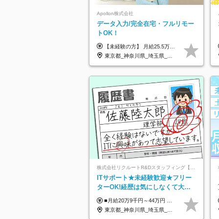
Apollon株式会社
データ入力/完全在宅・フルリモー
トOK！
【未経験の方】 月給25.5万円以上＋各種手当 【事務経験3年以上の方】 月給28万円以上＋各種手当 ※経験・スキル・年齢を考慮の上、決定します ※試用期間：3ヶ月(雇用形態は正社員、給与・待遇に変更はありません) ※残業代は全額別途支給 ※昇給：年1回（査定あり） ※賞与：年3回（業績に応じて支給） ＼努力がしっかり評価される環境です！／ 「どんなスキルを身につければ昇給できるか」が明確だから、 着実に成長しながら収入アップを目指せます。
東京都_神奈川県_埼玉県_千葉県_大阪府_愛知県_北海道_青森県_岩手県_宮城県_秋田県_山形県_福島県_茨城県_栃木県_群馬県_新潟県_山梨県_長野県_富山県_石川県_福井県_静岡県_岐阜県_三重県_兵庫県_京都府_滋賀県_奈良県_和歌山県_広島県_岡山県_鳥取県_島根県_山口県_徳島県_香川県_愛媛県_高知県_福岡県_熊本県_佐賀県_長崎県_大分県_宮崎県_鹿児島県_沖縄県
株式会社リクルートR&Dスタッフィング【リクルートグループ】
ITサポート★未経験歓迎★フリー
ターOK!経歴は気にしなくて大丈
夫★超大手リクルートグループの
■月給20万9千円～44万円 ※経験・能力・前給を考慮の上、決定いたします ※時間外手当100％支給 ※派遣就業先が変更となる場合には、就業規則、労使協定等に基づき賃金が変更となる可能性があります 「とにかく私生活重視」「残業があっても稼ぎたい」といった希望も配属の際に考慮します。 ＜手当＞ ■職務担当手当 ■通勤手当（上限月3万円） ■残業手当（全額支給） ■住宅手当（5割を会社負担／就業規則に定めるところによる） ■扶養手当 ■別居手当 ■資格試験受講料補助（資格ごとに社内規定により決定） ■資格取得奨励金 （資格により2万円～20万円の祝金支給） ◎一例 ・基本情報技術者（5万円） ・プロジェクトマネージャー試験（10万円） ・応用情報技術者試験（10万円） ・ITストラテジスト試験（10万円） ・エンベデッドシステムスペシャリスト試験（10万円） ・ディジタル技術検定（情報1級：10万円、制御1級：10万円、情報2級、制御2級：5万円 ・TOEIC（R）テスト（600～729点：5万円、 730～799点：10万円、800点以上：15万円） など
正社員/sg
東京都_神奈川県_埼玉県_千葉県_大阪府_愛知県_青森県_岩手県_宮城県_秋田県_山形県_福島県_茨城県_栃木県_群馬県_山梨県_長野県_福井県_静岡県_岐阜県_三重県_兵庫県_京都府_滋賀県_奈良県_広島県_岡山県_山口県_香川県_福岡県_熊本県_佐賀県_長崎県_大分県_宮崎県_鹿児島県