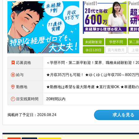
未経験歓迎
学歴不問
第二新
休日120日
賞与複数月
上場
応募資格
給与
勤務地
目安残業時間
20時間以内
求人を見る
掲載終了予定日：
2026.08.24