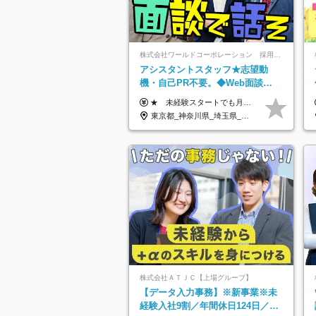
株式会社ワールドコーポレーション 採用事業部【上場グループ】
アシスタントスタッフ★志望動
機・自己PR不要。◆Web面談
OK◆完全週休2日◆年収700万円
★ 未経験スタートでも月収40万円以上も目指せます！ ★ ★ 試用期間6か月あり／給与・待遇に変更なし ★ ＼パターン①orパターン②で給与形態の選択が可能／ ＜パターン①＞ 月給+交通費+（残業代は全額別途支給） 【首都圏・関東・北信越】 月給30.0万円以上 【関西】 月給27.5万円以上 【中部】 月給26.5万円以上 【東北】 月給24.5万円以上 【北海道】 月給24.0万円以上 【九州・中四国】 月給25.5万円以上 ＜パターン②＞ 月給（固定残業代20H含む）+交通費+賞与年2回+残業代 （※20H場合を超過した場合は全額別途支給） 【首都圏・関東・北信越】 月給25.0万円以上 【関 西・中部】 月給24.5万円以上 【東 北・北海道・九州・中四国】 月給23.5万円以上 ※上記給与には固定残業代（月20H分）を含みます 固定残業代は残業の有無に関わらず支給し、超過分は別途全額支給いたします ①②の給与形態はご本人様と相談の上、最終的に会社が決定いたします （内定時に通知） ■給与改定年1回 ■(※)賞与年2回（昨年度支給実績2回／頑張りを評価） (※)支給条件に規定あり
可/p13
東京都_神奈川県_埼玉県_千葉県_大阪府_愛知県_北海道_青森県_岩手県_宮城県_秋田県_山形県_福島県_茨城県_栃木県_群馬県_新潟県_山梨県_長野県_富山県_石川県_福井県_静岡県_岐阜県_三重県_兵庫県_京都府_滋賀県_奈良県_和歌山県_広島県_岡山県_鳥取県_島根県_山口県_徳島県_香川県_愛媛県_高知県_福岡県_佐賀県_長崎県_大分県_宮崎県_鹿児島県_沖縄県
株式会社ＡＴＪＣ【上場グループ】
【データ入力事務】※新事業※未
経験入社9割／年間休日124日／月