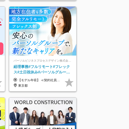
パーソルビジネスプロセスデザイン株式会社 事業開発本部
経理事務#フルリモート#フレック
ス#土日祝休み#パーソルグループ#
年休120日以上#正社員登用あり#
【モデル年収】 ≪契約社員≫ 年収330万円 (基本給23万 ＋ 地区手当3万円 ＋ 賞与)：都内在住 年収264万円 (基本給21万 ＋ 賞与)：静岡県在住 --------------- ●月給21万円～28万9900円＋賞与（年2回）＋各種手当 ●1年目想定給与：年収264万円～364万円 ●経験やスキルに応じて優遇します！ ※お住まいの地域により0～3万円の地区手当を支給しております ※試用期間中（3ヶ月間）の雇用形態および待遇に差異はありません ※残業代については選考時に詳細をご説明します ※通算契約期間の上限は5年となります ≪アルバイト≫ ●時給1,250円～2,300円 ●経験やスキルに応じて優遇します！ ●ご希望に応じ、扶養内での勤務も可能です！ ※試用期間中の雇用形態および待遇に差異はありません
服装自由
東京都