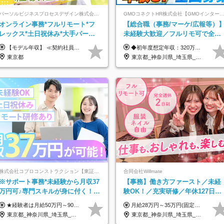
パーソルビジネスプロセスデザイン株式会社 事業開発本部
GMOコネクトHR株式会社【GMOインターネットグルー
オンライン事務*フルリモート*フ
【総合職（事務/マーケ/広報等）
レックス*土日祝休み*大手パーソ
未経験大歓迎／フルリモ可で全国
ルグループ*オンライン面接*30～
募集！年収アップ多数★年休最大
【モデル年収】 ≪契約社員≫ 年収330万円 (基本給23万 ＋ 地区手当3万円 ＋ 賞与)：都内在住 年収264万円 (基本給21万 ＋ 賞与)：静岡県在住 --------------- ●月給21万円～28万9900円＋賞与（年2回）＋各種手当 ●1年目想定給与：年収264万円～364万円 ●経験やスキルに応じて優遇します！ ※お住まいの地域により0～3万円の地区手当を支給しております ※試用期間中（3ヶ月間）の雇用形態および待遇に差異はありません ※残業代については選考時に詳細をご説明します ※通算契約期間の上限は5年となります ≪アルバイト≫ ●時給1,250円～2,300円 ●経験やスキルに応じて優遇します！ ●ご希望に応じ、扶養内での勤務も可能です！ ※試用期間中の雇用形態および待遇に差異はありません
◆初年度想定年収：320万円〜840万円 【関東／一都三県】月給24万円〜70万円 【関西・東海地方】月給23万円〜65万円 【その他の地方等】月給22万円〜60万円 ※ご経験・スキル・前職給与などを考慮の上決定いたします。 ◉固定残業代制（固定残業代10,000円含） 固定残業代は7時間分・時間超過分は追加支給 ≪月給例≫ ・月給54万円（29歳／入社3年目） ・月給38万円（26歳／入社2年目） ・月給28万円（24歳／入社1年目） ※試用期間は6ヶ月で、その間の雇用形態は契約社員です。そのほかの条件に変更はありません。
40代活躍中
130日★
東京都
東京都_神奈川県_埼玉県_千葉県_大阪府_愛知県_北海道_青森県_岩手県_宮城県_秋田県_山形県_福島県_茨城県_栃木県_群馬県_新潟県_山梨県_長野県_富山県_石川県_福井県_静岡県_岐阜県_三重県_兵庫県_京都府_滋賀県_奈良県_和歌山県_広島県_岡山県_鳥取県_島根県_山口県_徳島県_香川県_愛媛県_高知県_福岡県_熊本県_佐賀県_長崎県_大分県_宮崎県_鹿児島県_沖縄県
株式会社コプロコンストラクション【東証プライム上場コプロ・ホールディングス子会社】
合同会社Willmate
※サポート事務*未経験から月収37
【事務】働き方ファースト／未経
万円可♪専門スキルが身に付く！
験OK！／充実研修／年休127日～
Web面接＆リモート研修も充実♪/a
／残業なし／平均20代／リモート
★経験者は月給50万円～90万円 【首都圏】 月給30万1230円〜 ⇒基本22万7000円+地域6万4230円+皆勤1万円 【群馬/栃木/茨城】 月給28万1090円〜 ⇒基本23万4000円+地域3万7090円+皆勤1万円 【大阪/京都/兵庫】 月給30万130円〜 ⇒基本23万5000円+地域5万5130円+皆勤1万円 【静岡/愛知/岐阜/三重】 月給28万5840円〜 ⇒基本23万円+地域4万5840円+皆勤1万円 【北海道】 月給25万2960円〜 ⇒基本22万4000円+地域1万8960円+皆勤1万円 【福岡/佐賀/長崎/大分/熊本】 月給25万800円〜 ⇒基本21万8000円+地域2万2800円+皆勤1万円 【宮城/山形/福島】 月給25万580円〜 ⇒基本21万8000円+地域2万2580円+皆勤1万円 【広島/岡山/山口】 月給27万1090円〜 ⇒基本23万4000円+地域2万7090円+皆勤1万円 ※残業代は1分単位で全額支給（みなし残業制度なし） ※上記給与は最低支給額です。経験・能力に応じて決定致します ※試用期間1ヶ月、最大6ヶ月まで延長する可能性あり(条件変更なし) ※今期より新賃金体系へ移行しました。詳細は面接時にご説明します
月給28万円～35万円(固定残業代含む)+インセンティブ＋各種手当 ※経験・能力等を考慮の上、決定します。 ※残業はほとんどありませんが、発生した場合は時間外手当を100％支給します。 【固定残業代について】 なし（残業代は、実際の労働時間に応じて別途全額支給）
OK
東京都_神奈川県_埼玉県_大阪府_愛知県_北海道_宮城県_広島県_福岡県
東京都_神奈川県_埼玉県_千葉県_大阪府_愛知県_北海道_青森県_岩手県_宮城県_秋田県_山形県_福島県_茨城県_栃木県_群馬県_新潟県_山梨県_長野県_富山県_石川県_福井県_静岡県_岐阜県_三重県_兵庫県_京都府_滋賀県_奈良県_和歌山県_広島県_岡山県_鳥取県_島根県_山口県_徳島県_香川県_愛媛県_高知県_福岡県_熊本県_佐賀県_長崎県_大分県_宮崎県_鹿児島県_沖縄県_海外