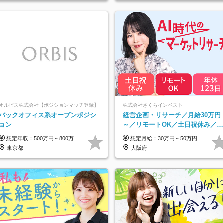
オルビス株式会社【ポジションマッチ登録】
株式会社さくらインベスト
バックオフィス系オープンポジシ
経営企画・リサーチ／月給30万円
ョン
～／リモートOK／土日祝休み／生
成AIを活用できる方歓迎
想定年収：500万円～800万円 ※ご経験やスキルに応じて決定します。 ※上記想定年収はあくまでも目安の金額であり、 選考を通じて上下する可能性があります。
想定月給：30万円～50万円程度＋各種手当＋賞与年2回 ※想定年収：400万円～600万円 ※経験・能力等考慮の上、規定により優遇 ※上記月給には固定残業代を含みます。固定残業代は、時間外労働の有無に関わらず月10時間分（月2.2万円（月収30万円の場合）～3.6万円（月収50万円の場合））を支給し、超過分は追加で支給します ※試用期間2ヶ月（待遇に差異なし） 【固定残業代について】 固定残業10時間分（22,000円～36,000円）を含む ※超過分は別途全額支給
東京都
大阪府