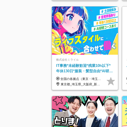
株式会社ミライル
IT事務*未経験歓迎*残業10h以下*
年休130日*服装・髪型自由*AI研修
あり*住宅手当あり*転勤なし
全国の各拠点（東京・埼玉・新潟・福岡・大阪）で募集中！ 給与は以下の通り、勤務地により異なります。 新潟勤務の場合 201,000円〜201,000円（試用期間変更なし）＋賞与 東京・埼玉勤務の場合 225,000円〜250,000円（試用期間 220,000円）＋賞与 福岡勤務の場合 182,000円〜220,000円（試用期間182,000円）＋賞与 大阪勤務の場合 210,000円〜210,000円（試用期間変更なし）＋賞与 初年度想定年収：280～300万円 ※残業代は全額支給します（1分単位でお支払いします） ※試用期間6ヵ月。試用期間中でも条件変わらず。 ※土日祝含めた勤務可能な方は、土日手当10,000円（毎月）を別途支給。
東京都_埼玉県_大阪府_新潟県_福岡県