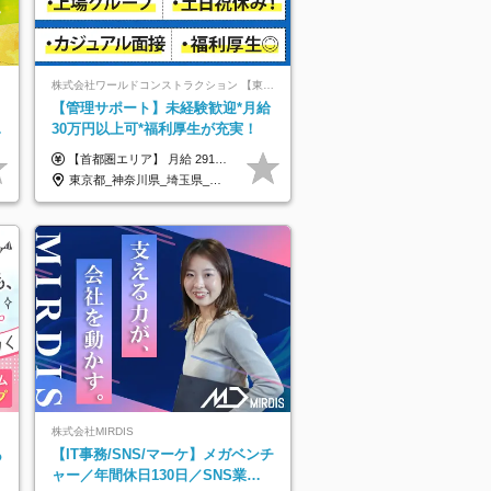
株式会社ワールドコンストラクション 【東証一部】 (ワールドホールディングス・グループ)
ト
【管理サポート】未経験歓迎*月給
／
30万円以上可*福利厚生が充実！
【首都圏エリア】 月給 291,800円以上 ＋ 各種手当 【北関東エリア】 月給 264,260円以上 ＋ 各種手当 【関西・四国エリア】 月給 278,040円以上 ＋ 各種手当 【中部エリア】 月給 278,040円以上 ＋ 各種手当 【北海道・東北エリア】 月給 247,000円以上 ＋ 各種手当 【九州エリア】 月給 235,540円以上 ＋ 各種手当 【中国エリア】 月給 250,460 円以上 ＋ 各種手当 ※全て年齢・経験・能力などを考慮します。 ※試用期間3ヶ月あり。その間の待遇に変動はありません。 ※固定残業代（20時間分）を含む 首都圏／37,800円以上 北関東／34,260円以上 関西・四国／36,040円以上 中部／36,040円以上 北海道・東北／32,000円以上 九州／30,540円以上 中国／32,460円以上 ※超過分は全額支給 初年度の年収 400万円～900万円
東京都_神奈川県_埼玉県_千葉県_大阪府_愛知県_北海道_青森県_岩手県_宮城県_秋田県_山形県_福島県_茨城県_栃木県_群馬県_新潟県_山梨県_長野県_富山県_石川県_福井県_静岡県_岐阜県_三重県_兵庫県_京都府_滋賀県_奈良県_和歌山県_広島県_岡山県_鳥取県_島根県_山口県_徳島県_香川県_愛媛県_高知県_福岡県_熊本県_佐賀県_長崎県_大分県_宮崎県_鹿児島県_沖縄県
株式会社MIRDIS
あ
【IT事務/SNS/マーケ】メガベンチ
ャー／年間休日130日／SNS業務