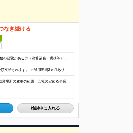
つなぎ続ける
日
◆学歴不問 ◆事業会社や会計事務所にて3年以上経理業務の経験がある方（決算業務・税務等） ★経理経験がない場合でも、ポテンシャルが高い方の採用も積極的に検討します。
年収500万円～650万円 月給28万円～ ※別途残業代が全額支給されます。 ※試用期間3ヵ月あり。試用期間中の給与・待遇に差異はありません。
【本社】東京都港区港南2-4-13 スターゼン品川ビル ※就業場所の変更の範囲：会社の定める事業所（限定なし）
検討中に入れる