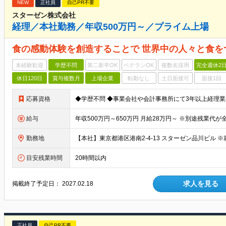
NEW
正社員
自己PR不要
スターゼン株式会社
経理／本社勤務／年収500万円～／プライム上場
食の感動体験を創造することで 世界中の人々と食を
未経験歓迎
学歴不問
第二新卒OK
ベテランOK
複数名採用
完全週休2
休日120日
賞与複数月
上場企業
転勤なし
土日面接可
面接1回
応募資格
給与
勤務地
目安残業時間
20時間以内
求人を見る
掲載終了予定日：
2027.02.18
正社員
自己PR不要