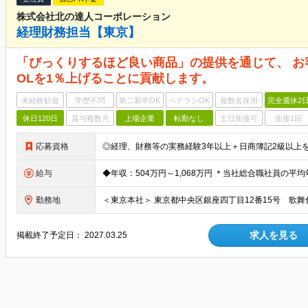
株式会社北の達人コーポレーション
経理財務担当【東京】
「びっくりするほど良い商品」の提供を通じて、 お
OLを1％上げることに貢献します。
未経験歓迎
学歴不問
第二新卒OK
ベテランOK
複数名採用
完全週休2
休日120日
賞与複数月
上場企業
転勤なし
土日面接可
面接1回
応募資格
給与
勤務地
求人を見る
掲載終了予定日：
2027.03.25