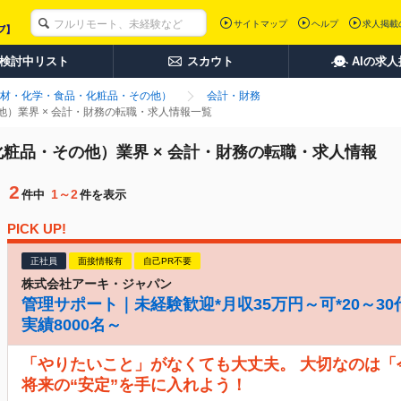
サイトマップ
ヘルプ
求人掲載
検討中リスト
スカウト
AIの求
材・化学・食品・化粧品・その他）
会計・財務
）業界 × 会計・財務の転職・求人情報一覧
粧品・その他）業界 × 会計・財務の転職・求人情報
2
1～2
件中
件を表示
PICK UP!
正社員
面接情報有
自己PR不要
株式会社アーキ・ジャパン
管理サポート｜未経験歓迎*月収35万円～可*20～30
実績8000名～
「やりたいこと」がなくても大丈夫。 大切なのは
将来の“安定”を手に入れよう！