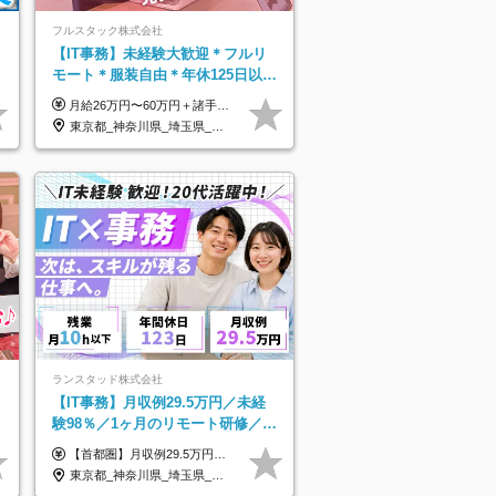
プ】
フルスタック株式会社
】
【IT事務】未経験大歓迎＊フルリ
モート＊服装自由＊年休125日以上
＊残業なし＊月給26万円以上
月給26万円〜60万円＋諸手当＋インセンティブ（２種）＋賞与 ★Point 設立から9ヶ月で全社員2万円の昇給実績 ※成果はしっかりと還元いたします！ ★Point 100％年収UPでの待遇提示も可能！ ※経験者であれば、100％年収アップも実現可能です。 ※試用期間最大2ヶ月/月給22万円〜
東京都_神奈川県_埼玉県_千葉県_茨城県
ランスタッド株式会社
【IT事務】月収例29.5万円／未経
験98％／1ヶ月のリモート研修／既
卒・第二新卒歓迎／年間休日123
【首都圏】月収例29.5万円（月給26万円＋諸手当） 【東海・関西】月収例28.5万円（月給25万円＋諸手当） 【九州】月収例26万円（月給23万円＋諸手当） ※経験・スキル・前職給与を踏まえ、総合的に判断して決定します。 例：首都圏 月収例31万円（月給27万円＋諸手当） ◆各種手当 ・通勤手当（上限4万円まで） ・残業代手当（1分単位で全額支給） ※固定残業代制は採用しておりません ・資格取得支援 ◆昇給：年1回 ◆補足 ・研修中1ヶ月間は、時給1670円となります。 ・試用期間6ヶ月あり。その間の待遇に変更はありません。 ※詳細は面接時にご案内します。
日/OW
東京都_神奈川県_埼玉県_千葉県_大阪府_愛知県_兵庫県_京都府_福岡県