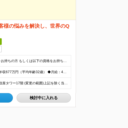
客様の悩みを解決し、世界のQ
日
◎経理、財務等の実務経験3年以上＋日商簿記2級以上をお持ちの方 もしくは以下の資格をお持ちの方は実務未経験でも歓迎です！ ・日商簿記1級 ・公認会計士試験：短答式試験合格 ・税理士試験：2科目以上合
◆年収：504万円～1,068万円 ＊当社総合職社員の平均年収677万円（平均年齢32歳） ◆月給：42万円～89万円 ※45時間分の固定残業代（10万9249円～23万1503円）含む。45時間を
＜東京本社＞ 東京都中央区銀座四丁目12番15号 歌舞伎座タワー17階 (変更の範囲)上記を除く当社関連勤務地
検討中に入れる