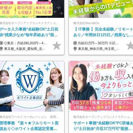
株式会社オープンアップコンストラクション（東証プライム上場グループ）
株式会社Stech&Co.
データ入力事務*未経験OK*土日祝
【 IT事務 】完全未経験／リモー
休*残業少なめ*毎年昇給あり*面接
あり／年間休日125日／残業なし
1回*月収37万円可/o
産休育休あり／服装・髪型自由／
◎東京：月給280,202円～402,430円 ◎大阪：月給269,824円～392,052円 ◎名古屋：月給285,967円～408,195円 ◎その他：月給265,212円～387,440円 ※試用期間3か月／待遇は研修期間中のみ変更あり （東京：23.9万円～、大阪：月給23.4万円～、名古屋：月給24.2万円～、その他：月給23.1万円～） ※固定残業代（配属後に支給）・一律手当を含む ※固定残業代は残業がない場合も支給し、超過分は別途支給する ※年齢、経験、能力を考慮し、支給額を決定します。
月給21万円～30万円 ※試用期間3ヶ月間の待遇に変動はありません。 ※みなし残業代(月20時間分29,725円～)を含む。（※超過分は追加支給）
毎年昇給
東京都_大阪府_愛知県_北海道_宮城県_新潟県_石川県_静岡県_広島県_福岡県_沖縄県
東京都_神奈川県_埼玉県_千葉県_大阪府_愛知県_北海道_青森県_岩手県_宮城県_秋田県_山形県_福島県_茨城県_栃木県_群馬県_新潟県_山梨県_長野県_富山県_石川県_福井県_静岡県_岐阜県_三重県_兵庫県_京都府_滋賀県_奈良県_和歌山県_広島県_岡山県_鳥取県_島根県_山口県_徳島県_香川県_愛媛県_高知県_福岡県_熊本県_佐賀県_長崎県_大分県_宮崎県_鹿児島県_沖縄県
株式会社ワールドコーポレーション 採用事業部【上場グループ】
株式会社オープンアップコンストラクション（東証プライム上場グループ）
管理事務 『楽々★フルリモート面
サポート事務*未経験OK*PC研修
談あり◇ホワイト企業認定受賞◇
り*土日祝休*月収37万円可*面接1