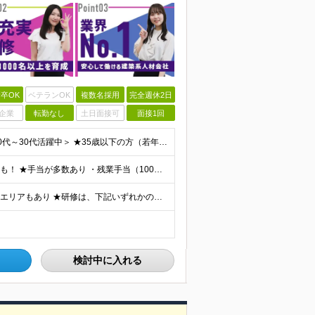
卒OK
ベテランOK
複数名採用
完全週休2日
企業
転勤なし
土日面接可
面接1回
＜学歴不問・第二新卒歓迎！業界、職種未経験歓迎！20代～30代活躍中＞ ★35歳以下の方（若年層の長期キャリア形成を図るため） ★フリーター・正社員未経験・社会人未経験OK ★転職回数が多い方もぜひ
★月収35万円も可能！ ★ゆくゆくは年収700～800万円も！ ★手当が多数あり ・残業手当（100％）★1分単位で支給 ・資格手当（最大月6万円） ・結婚/出産祝金（最大3万円） 【首都圏・北関東
★勤務地は希望を最大限考慮 ★直行直帰OK ★車通勤のエリアもあり ★研修は、下記いずれかの研修センターで行います ・東京校（東京本社とアクセスは同様） ・大阪校（大阪府大阪市中央区道修町 2-1-1
検討中に入れる