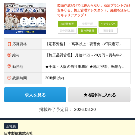
図面作成だけでは終わらない。石油プラントの品
質を守る、施工管理アシスタント。経験を活かし
てキャリアアップ！
未経験歓迎
学歴不問
ベテランOK
完全週休2日
賞与複数月
面接1回
応募資格
【応募資格】 ・高卒以上・要普免（AT限定可） ・AutoCADの経験者 →自社で図面を一部変更する場合があるため。設計分野は不問です。 ・施工図面が読めること 【歓迎する経験】 ◎AutoCADの
給与
【施工品質管理】 月給25万～28万円＋賞与年2回（原則固定支給額4ヵ月分）＋諸手当（残業手当全額など） ※経験・能力・前職給与を考慮して優遇します。 ※残業代は別途全額支給します。 ※試用期間は6
勤務地
★千葉・大阪の自社事務所 ★地元密着、転勤なし！ ★Ｕ・Iターン歓迎！（面接交通費支給） 【具体的な勤務地】 ※当社堺事務所（大阪）もしくは五井事務所（千葉） ◆堺事務所 （住所） 大阪府堺市堺区
残業時間
20時間以内
求人を見る
検討中に入れる
掲載終了予定日：
2026.08.20
正社員
日本製紙株式会社