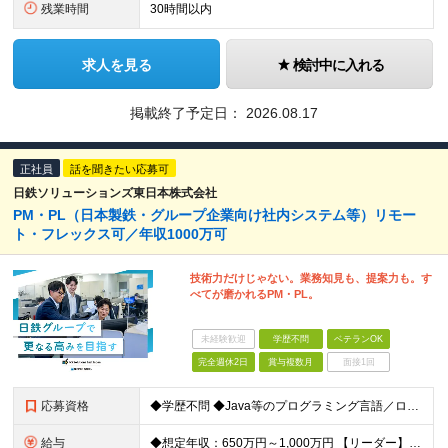
残業時間
30時間以内
求人を見る
検討中に入れる
掲載終了予定日：
2026.08.17
正社員
話を聞きたい応募可
日鉄ソリューションズ東日本株式会社
PM・PL（日本製鉄・グループ企業向け社内システム等）リモー
ト・フレックス可／年収1000万可
技術力だけじゃない。業務知見も、提案力も。す
べてが磨かれるPM・PL。
未経験歓迎
学歴不問
ベテランOK
完全週休2日
賞与複数月
面接1回
応募資格
◆学歴不問 ◆Java等のプログラミング言語／ローコード開発プラットフォームを用いたシステム開発（設計・プログラミングなど）のご経験をお持ちの方
給与
◆想定年収：650万円～1,000万円 【リーダー】 ◆月給36万6,000円～62万5,000円＋賞与年2回＋各種手当 ┗想定年収650万円～1,000万円 ※専門業務型裁量労働制の為、残業代の支