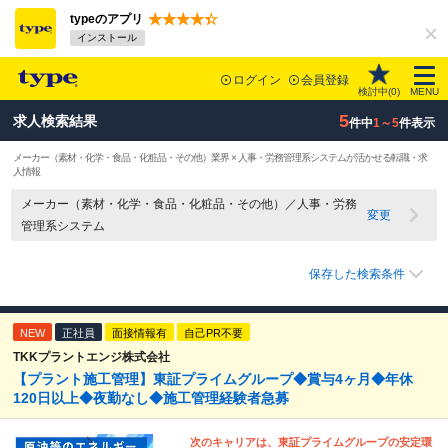
typeのアプリ
インストール
ログイン
会員登録
検討中(
0
)
MENU
5
求人検索結果
件中
1～5
件表示
メーカー（素材・化学・食品・化粧品・その他）業界 × 人事・労務管理系システムが活かせる転職・求
人情報
メーカー（素材・化学・食品・化粧品・その他）／人事・労務
変更
管理系システム
保存した検索条件
NEW
正社員
面接情報有
自己PR不要
TKKプラントエンジ株式会社
【プラント施工管理】東証プライムグループ◆賞与4ヶ月◆年休
120日以上◆夜勤なし◆施工管理経験者急募
次のキャリアは、東証プライムグループの安定環