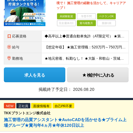
境で！ 施工管理の経験を活かして、キャリアア
ップ！
未経験歓迎
学歴不問
ベテランOK
完全週休2日
賞与複数月
面接1回
応募資格
◆高卒以上◆普通自動車免許（AT限定可） ★第二新卒歓迎 ★プラント業界以外での施工管理経験者歓迎 【こんな方は向いています】 ・施工管理のスキルを活かして働きたい ・安定企業で長く働きたい ・チ
給与
【想定年収】 ★施工管理職：520万円～750万円 ※上記年収は残業時間40時間／月相当の金額を含みます。 月給25万円～35万円＋賞与年2回（原則固定支給額4ヵ月分）＋諸手当（残業手当全額など）
勤務地
★地元密着、転勤なし！ ★大阪・和歌山・茨城・三重・千葉の各拠点 ★Ｕ・Iターン歓迎！（面接交通費支給） ★社用車貸与（出勤利用OK）、駐車場費用支給 ・大阪府堺市 ・和歌山県有田市 ・茨城県神栖市
求人を見る
検討中に入れる
掲載終了予定日：
2026.08.20
NEW
正社員
面接情報有
自己PR不要
TKKプラントエンジ株式会社
施工管理の品質アシスタント★AutoCADを活かせる★プライム上
場グループ★賞与年4ヵ月★年休120日以上