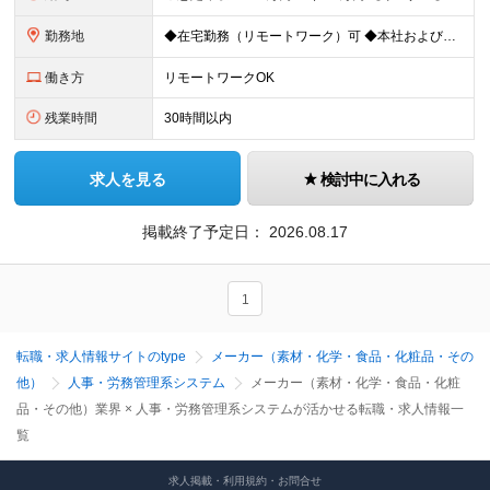
勤務地
◆在宅勤務（リモートワーク）可 ◆本社および東京23区内の主要顧客先での勤務になります。 【本社】 東京都中央区新川2-27-1 東京住友ツインビル東館23階 ※変更の範囲：会社の定める場所
働き方
リモートワークOK
残業時間
30時間以内
求人を見る
検討中に入れる
掲載終了予定日：
2026.08.17
1
転職・求人情報サイトのtype
メーカー（素材・化学・食品・化粧品・その
他）
人事・労務管理系システム
メーカー（素材・化学・食品・化粧
品・その他）業界 × 人事・労務管理系システムが活かせる転職・求人情報一
覧
求人掲載・利用規約・お問合せ