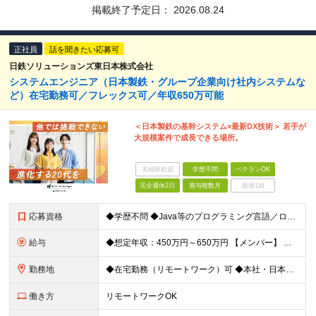
掲載終了予定日：
2026.08.24
正社員
話を聞きたい応募可
日鉄ソリューションズ東日本株式会社
システムエンジニア（日本製鉄・グループ企業向け社内システムな
ど）在宅勤務可／フレックス可／年収650万可能
＜日本製鉄の基幹システム×最新DX技術＞ 若手が
大規模案件で成長できる場所。
未経験歓迎
学歴不問
ベテランOK
完全週休2日
賞与複数月
面接1回
応募資格
◆学歴不問 ◆Java等のプログラミング言語／ローコード開発プラットフォームを用いたシステム開発（設計・プログラミングなど）のご経験をお持ちの方 ※ゆくゆくはPL・PMへとステップアップしていただけ
給与
◆想定年収：450万円～650万円 【メンバー】 ◆月給25万1,110円～35万3,000円＋賞与年2回＋各種手当 ┗想定年収450万円～650万円 ※残業代は全額支給します ※経験・スキルを考慮
勤務地
◆在宅勤務（リモートワーク）可 ◆本社・日本製鉄本社及びグループ会社内の23区内各拠点などでの勤務になります 【本社】 東京都中央区新川2-27-1 東京住友ツインビル東館23階 ※変更の範囲：会
働き方
リモートワークOK