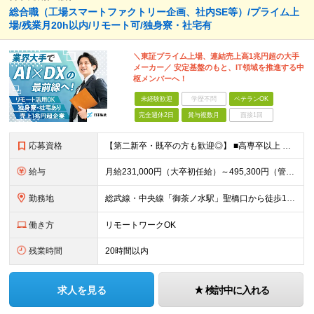
総合職（工場スマートファクトリー企画、社内SE等）/プライム上
場/残業月20h以内/リモート可/独身寮・社宅有
＼東証プライム上場、連結売上高1兆円超の大手
メーカー／ 安定基盤のもと、IT領域を推進する中
枢メンバーへ！
未経験歓迎
学歴不問
ベテランOK
完全週休2日
賞与複数月
面接1回
応募資格
【第二新卒・既卒の方も歓迎◎】 ■高専卒以上 （大学卒業・大学院修了の方、 または工業高等専門学校（5年制）卒業の方を想定しています。） ■IT、IoT、DXに関する知識・技術・スキルをお持ちの方 ■
給与
月給231,000円（大卒初任給）～495,300円（管理職） ※残業代は100％支給します ※3ヶ月の試用期間あり。その間の待遇に変更はありません
勤務地
総武線・中央線「御茶ノ水駅」聖橋口から徒歩1分！ 東京都千代田区神田駿河台4-6（御茶ノ水ソラシティ） ※(変更の範囲)上記を除く当社関連勤務地／転勤になる場合あり
働き方
リモートワークOK
残業時間
20時間以内
求人を見る
検討中に入れる