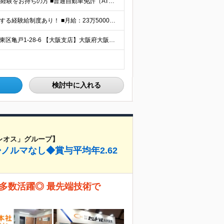
＼異業界出身者が多数活躍中！／ ■法人営業（BtoB）の経験をお持ちの方 ■普通自動車免許（AT限定可）をお持ちの方※入社までの取得可 ■理系のバックグラウンドをお持ちの方 （バイオサイエンスや自然科
★賞与昨年度実績：基本給×2.62ヶ月分 ★毎年必ず昇給する経験給制度あり！ ■月給：23万5000円〜45万円＋賞与年2回 ※経験・スキルを考慮し、当社規定の「バンド（等級）」に合わせて決定します
＼東京・大阪の2拠点で募集中／ 【東京本社】東京都江東区亀戸1-28-6 【大阪支店】大阪府大阪市東淀川区東中島1-13-25 ※ご希望の勤務地を考慮します。当面転勤は想定していません。 ご本人の希
検討中に入れる
レオス」グループ】
ノルマなし◆賞与平均年2.62
多数活躍◎ 最先端技術で