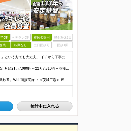
卒OK
ベテランOK
複数名採用
完全週休2日
企業
転勤なし
土日面接可
面接1回
◆大型採用◆未経験歓迎◆高卒以上 「製造職は初めて…」という方でも大丈夫。 イチから丁寧にお教えしますのでご安心ください。 ＼こんなアナタにピッタリ／ ◎「人の健康に貢献したい」という想いがある
◆月収30万円以上可 ◆初年度年収400万円～500万円想定 月給21万7,080円～22万7,810円＋各種手当＋賞与年2回 ★「手当」や「賞与」が手厚いため、1年目未経験でも年収400万円以上
◆原則転勤なし◆マイカー通勤OK ◆UIターンや移住転職歓迎。Web面接実施中 ＜茨城工場＞ 茨城県稲敷郡阿見町吉原3586 ┗クリーンで働きやすいのが魅力です。 ★豊かな自然と便利な生活環境が調
検討中に入れる