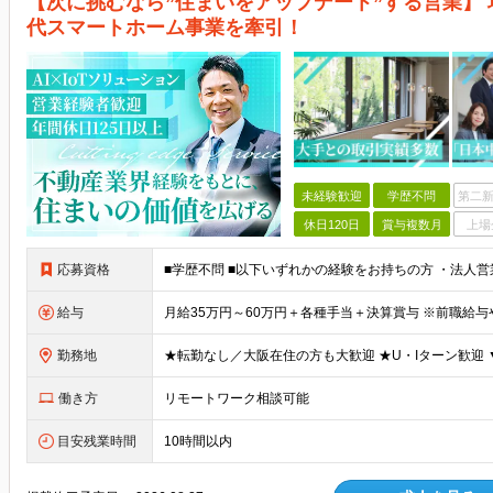
【次に挑むなら”住まいをアップデート”する営業】
代スマートホーム事業を牽引！
未経験歓迎
学歴不問
第二新
休日120日
賞与複数月
上場
応募資格
給与
勤務地
働き方
リモートワーク相談可能
目安残業時間
10時間以内