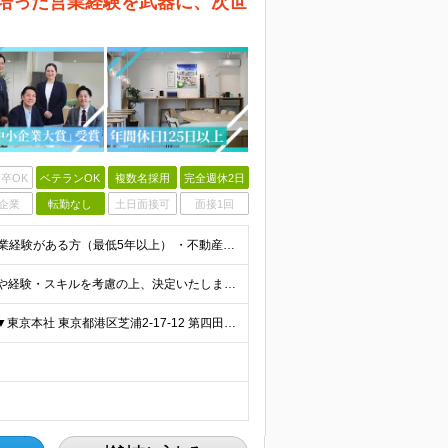
 培った営業経験を武器に、次世
卒OK
ベテランOK
複数名採用
完全週休2日
企業
転勤なし
土日面接可
面接1回
■学歴不問 ■以下いずれかの経験をお持ちの方 ・法人営業経験がある方（最低5年以上） ・不動産業界経験があり、大阪支店の立ち上げに挑戦したい方（営業未経験でもOKです） ～このような方にオススメです
月給35万円～60万円＋各種手当＋決算賞与 ※前職給与や経験・スキルを考慮の上、決定いたします。 ※3ヶ月の試用期間あり（期間中は契約社員雇用、給与等条件の変動なし）。 ※年齢や入社年数に関係なく、
★転勤なし／大阪在住の方も大歓迎 ★U・Iターン歓迎 ▼東京本社 東京都港区芝浦2-17-12 第四田町ビル2F/3F ▼福岡支店 福岡県福岡市博多区博多駅東2-9-5 池松ビル3F/4F ▼大