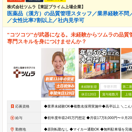
株式会社ツムラ【東証プライム上場企業】
医薬品（漢方）の品質管理スタッフ／業界経験不問
／女性比率7割以上／社内見学可
"コツコツ"が武器になる。未経験からツムラの品質
専門スキルを身につけませんか？
未経験歓迎
学歴不問
第二新
休日120日
賞与複数月
上場
応募資格
給与
勤務地