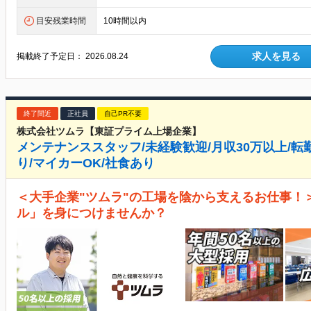
目安残業時間
10時間以内
求人を見る
掲載終了予定日：
2026.08.24
終了間近
正社員
自己PR不要
株式会社ツムラ【東証プライム上場企業】
メンテナンススタッフ/未経験歓迎/月収30万以上/転勤
り/マイカーOK/社食あり
＜大手企業"ツムラ"の工場を陰から支えるお仕事！
ル」を身につけませんか？