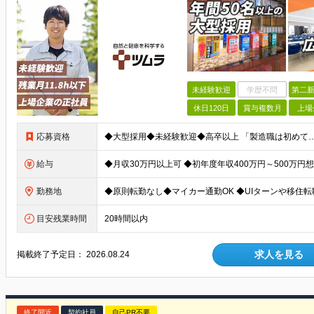
未経験歓迎
学歴不問
第二新
休日120日
賞与複数月
上場
応募資格
給与
勤務地
目安残業時間
20時間以内
求人を見る
掲載終了予定日：
2026.08.24
終了間近
契約社員
自己PR不要