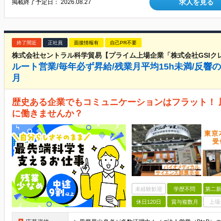
求人を見る
掲載終了予定日：
2026.08.27
終了間近
正社員
面接情報有
自己PR不要
株式会社セントラル科学貿易【プライム上場企業「株式会社GSIク
ルート営業/毎年必ず昇給/残業月平均15h未満/反響の
月
歴史ある企業でもコミュニケーションはフラット！
に働きませんか？
未経験歓迎
学歴不問
第二新
休日120日
賞与複数月
上場