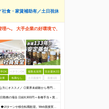
／社食・家賃補助有／土日祝休
管理へ。 大手企業の好環境で、
卒OK
ベテランOK
複数名採用
完全週休2日
企業
転勤なし
土日面接可
面接1回
◆業界未経験OK◆複数名採用実施中◆高卒以上 ＼こんな方にオススメ／ ◎業界未経験から専門スキルを身につけたい ◎社会に役立つ仕事がしたい ◎安定した収入を手に入れたい ◎働きやすい会社で働きたい
◆初年度年収245万円想定 ◆月収17万8,000円〜※月20日勤務の場合 日給8,900円＋各種手当＋賞与年2回（前年度実績：2ヶ月分） ★収入が高水準なだけでなく、会社の福利厚生を活用し生活費
◆原則転勤なし ◆マイカー通勤OK ◆無料駐車場を完備 ◆UIターンや移住転職歓迎。Web面接実施中 ＜茨城工場＞ 茨城県稲敷郡阿見町吉原3586 ┗クリーンで働きやすいのが魅力です。 ★豊かな自