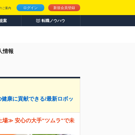
ログイン
新規会員登録
のご案内
人提案
転職ノウハウ
人情報
の健康に貢献できる/最新ロボッ
上場≫ 安心の大手"ツムラ"で未