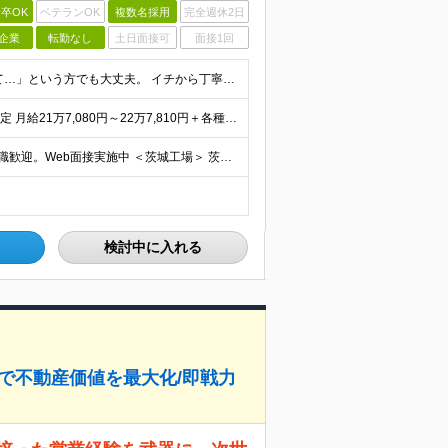
卒OK
ベテランOK
複数名採用
完全週休2日
企業
転勤なし
土日面接可
面接1回
◆大型採用◆未経験歓迎◆高卒以上 「設備管理は初めて…」という方でも大丈夫。 イチから丁寧にお教えしますのでご安心ください。 ＼こんなアナタにピッタリ／ ◎「人の健康に貢献したい」という想いがある
◆月収30万円以上可 ◆初年度年収400万円～500万円想定 月給21万7,080円～22万7,810円＋各種手当＋賞与年2回 ★「手当」や「賞与」が手厚いため、1年目未経験でも年収400万円以上
◆原則転勤なし◆マイカー通勤OK ◆UIターンや移住転職歓迎。Web面接実施中 ＜茨城工場＞ 茨城県稲敷郡阿見町吉原3586 ┗クリーンで働きやすいのが魅力です。 ★豊かな自然と便利な生活環境が調
検討中に入れる
ラで不動産価値を最大化/即戦力