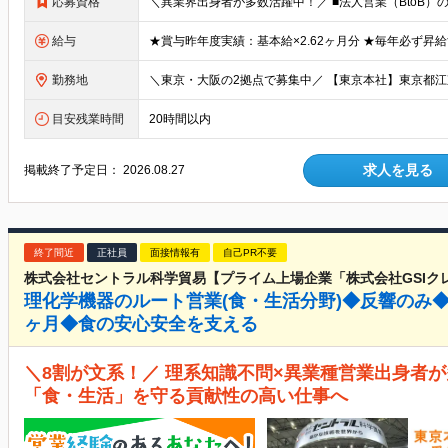
応募資格
給与
勤務地
目安残業時間
20時間以内
求人を見る
掲載終了予定日：
2026.08.27
終了間近
正社員
面接情報有
自己PR不要
株式会社セントラル科学貿易【プライム上場企業「株式会社GSIク
理化学機器のルート営業(食・生活分野)◆反響のみ◆
ヶ月◆食の安心安全を支える
＼8割が文系！／ 理系知識不問×異業種営業出身者が
「食・生活」を守る貢献性の高い仕事へ