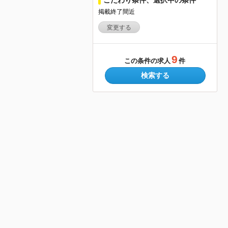
掲載終了間近
変更する
9
この条件の求人
件
検索する