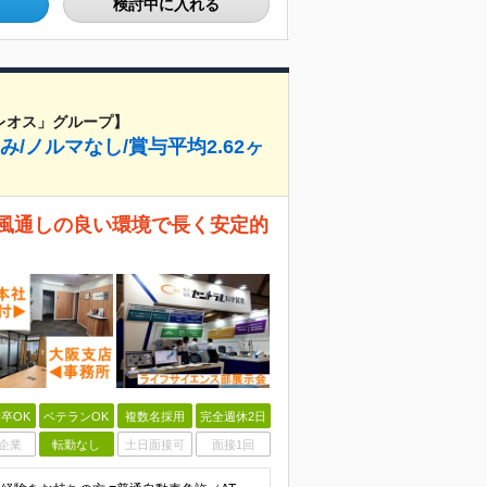
検討中に入れる
レオス」グループ】
み/ノルマなし/賞与平均2.62ヶ
 風通しの良い環境で長く安定的
卒OK
ベテランOK
複数名採用
完全週休2日
企業
転勤なし
土日面接可
面接1回