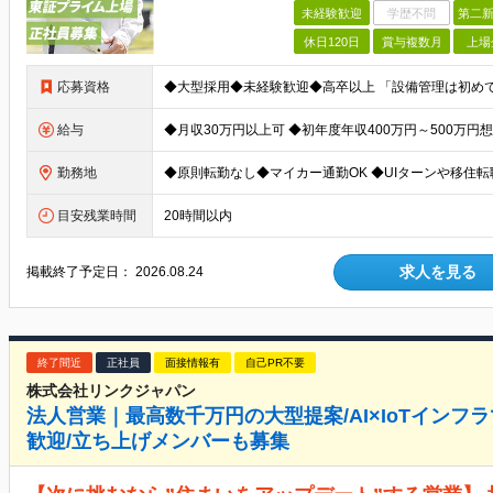
未経験歓迎
学歴不問
第二新
休日120日
賞与複数月
上場
応募資格
給与
勤務地
目安残業時間
20時間以内
求人を見る
掲載終了予定日：
2026.08.24
終了間近
正社員
面接情報有
自己PR不要
株式会社リンクジャパン
法人営業｜最高数千万円の大型提案/AI×IoTインフ
歓迎/立ち上げメンバーも募集