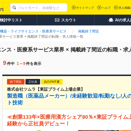
サイトマップ
ヘルプ
求人掲載
検討中リスト
スカウト
AIの求
機器・ライフサイエンス・医療系サービス
掲載終了間近
サービス業界 × 掲載終了間近の転職・求人情報一覧
ンス・医療系サービス業界 × 掲載終了間近の転職・求
9
1～9
件中
件を表示
終了間近
正社員
自己PR不要
株式会社ツムラ【東証プライム上場企業】
製造職（医薬品メーカー）/未経験歓迎/転勤なし/人
ト技術
≪創業133年×医療用漢方シェア80％×東証プライム
経験から正社員デビュー！