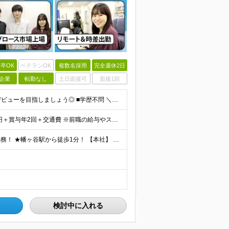
卒OK
ベテランOK
複数名採用
完全週休2日
企業
転勤なし
土日面接可
面接1回
★未経験の方大歓迎！ ★自社サービスの会社でIT業界デビューを目指しましょう◎ ■学歴不問 ＼以下のような方大歓迎／ ◎ITの仕事に興味がある ◎エンジニアとしてキャリアを築きたい ◎社会貢献性の高
★賞与年2回＆昇給随時！★ ■月給26万2,000円～33万円＋賞与年2回＋交通費 ※前職の給与やスキルを考慮し決定します ※固定残業代（月45時間分／6万9,000円～8万7,000円）を含みます
★出社とリモートワークを組み合わせたハイブリッド勤務！ ★幡ヶ谷駅から徒歩1分！ 【本社】 東京都渋谷区幡ヶ谷1-34-14 宝ビル3F ※(変更の範囲)上記を除く当社関連勤務地
検討中に入れる