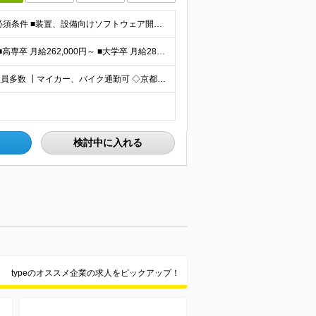
【社会を動かす自社製品開発に携わりたい方歓迎】 ┃必須条件 ■装置、設備向けソフトウェア開発経験 ■C/C++、C#いずれかの開発経験 ■ソフトウェア開発における要件整理、仕様定義の経験 ■短大卒以上
┃想定年収550万～850万円 ■短大卒 月給224,500円～ ■高専卒 月給262,000円～ ■大学卒 月給287,000円～ ■修士了 月給314,000円～ ■博士了 月給355,
┃UIJターン歓迎／実際にUIJターンして活躍している社員多数 ┃マイカー、バイク通勤可 ◇京都・大阪からのアクセスも良好 └京都駅から約20分 └大阪駅から約50分 【草津事業所】 滋賀県草津市
検討中に入れる
typeのオススメ企業の求人をピックアップ！