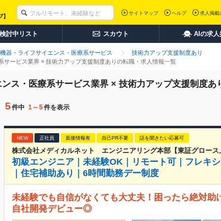
サイトマップ
ヘルプ
求人掲載
検討中リスト
スカウト
AIの求
機器・ライフサイエンス・医療系サービス
技術力アップ支援制度あり
サービス業界 × 技術力アップ支援制度ありの転職・求人情報一覧
ンス・医療系サービス業界 × 技術力アップ支援制度あ
5
1～5
件中
件を表示
NEW
正社員
面接情報有
自己PR不要
話を聞きたい応募可
株式会社メディカルネット エンジニアリング本部【東証グロース
初級エンジニア｜未経験OK｜リモート可｜フレキシ
｜住宅補助あり｜6時間勤務デー制度
未経験でも自信がなくても大丈夫！困ったら絶対助
自社開発デビュー◎