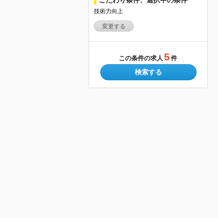
技術力向上
変更する
5
この条件の求人
件
検索する