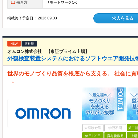
働き方
リモートワークOK
求人を見る
掲載終了予定日：
2026.09.03
NEW
正社員
オムロン株式会社 【東証プライム上場】
外観検査装置システムにおけるソフトウエア開発技術
世界のモノづくり品質を根底から支える。 社会に貢
─。
未経験歓迎
学歴不問
第二新
休日120日
賞与複数月
上場