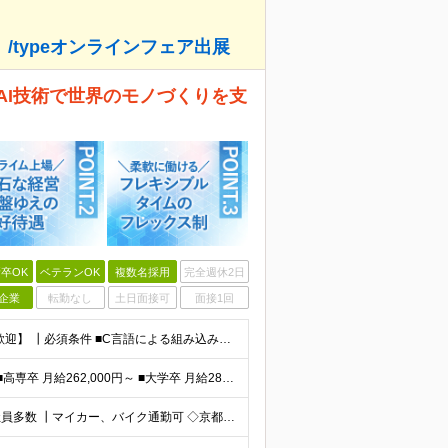
/typeオンラインフェア出展
AI技術で世界のモノづくりを支
卒OK
ベテランOK
複数名採用
完全週休2日
企業
転勤なし
土日面接可
面接1回
【20代〜30代活躍中｜顧客起点の開発に携わりたい方歓迎】 ┃必須条件 ■C言語による組み込み実装経験をお持ちの方 ■既存課題に対し、AIでの現実的な解決方法を要件設計した経験をお持ちの方 ■仕様や要
┃想定年収550万～850万円 ■短大卒 月給224,500円～ ■高専卒 月給262,000円～ ■大学卒 月給287,000円～ ■修士了 月給314,000円～ ■博士了 月給355,
┃UIJターン歓迎／実際にUIJターンして活躍している社員多数 ┃マイカー、バイク通勤可 ◇京都・大阪からのアクセスも良好 └京都駅から約20分 └大阪駅から約50分 【草津事業所】 滋賀県草津市