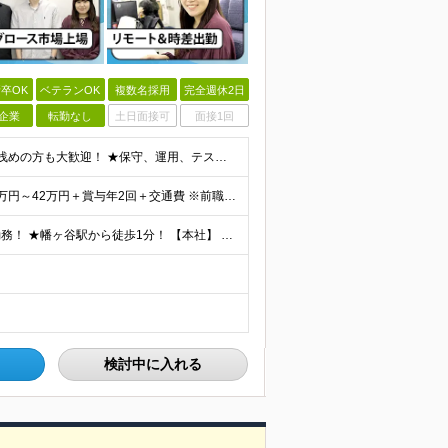
卒OK
ベテランOK
複数名採用
完全週休2日
企業
転勤なし
土日面接可
面接1回
【自社開発デビュー歓迎！20代・30代活躍中】 ★経験浅めの方も大歓迎！ ★保守、運用、テスターの方も歓迎！ ★歯科医療の専門知識は不要！ ■学歴不問 ■ITに関する何らかの経験・知識のある方 ★求
★前職給与考慮！＆賞与年2回＆昇給随時！★ ■月給29万円～42万円＋賞与年2回＋交通費 ※前職の給与やスキルを考慮し決定します ※固定残業代（月45時間分／7万7,000円～11万1,000円）を
★出社とリモートワークを組み合わせたハイブリッド勤務！ ★幡ヶ谷駅から徒歩1分！ 【本社】 東京都渋谷区幡ヶ谷1-34-14 宝ビル3F ※(変更の範囲)上記を除く当社関連勤務地
検討中に入れる