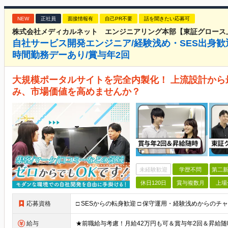
NEW
正社員
面接情報有
自己PR不要
話を聞きたい応募可
株式会社メディカルネット エンジニアリング本部【東証グロース
自社サービス開発エンジニア/経験浅め・SES出身歓迎
時間勤務デーあり/賞与年2回
大規模ポータルサイトを完全内製化！ 上流設計か
み、市場価値を高めませんか？
未経験歓迎
学歴不問
第二新
休日120日
賞与複数月
上場
応募資格
給与