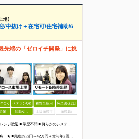
上場】
/中抜け＋在宅可/住宅補助/6
ら最先端の「ゼロイチ開発」に挑
卒OK
ベテランOK
複数名採用
完全週休2日
企業
転勤なし
土日面接可
面接1回
□ SESからの転身歓迎 □ 保守運用・経験浅めからのチャレンジ歓迎 ■ 学歴不問 ■ 何らかのシステム開発経験をお持ちの方（言語・年数不問） ＜当社で経験できること＞ ・企画、要件定義、設計、実装
★前職給与考慮！月給42万円も可＆賞与年2回＆昇給随時！★ ■月給29万円～42万円＋賞与年2回＋交通費 ※前職の給与やスキルを考慮し決定します ※固定残業代（月45時間分／7万7,000円～11万