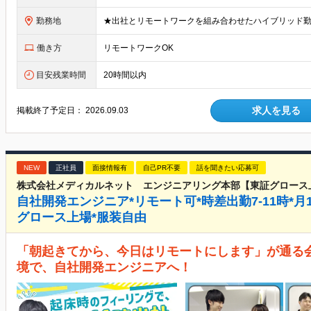
勤務地
働き方
リモートワークOK
目安残業時間
20時間以内
求人を見る
掲載終了予定日：
2026.09.03
NEW
正社員
面接情報有
自己PR不要
話を聞きたい応募可
株式会社メディカルネット エンジニアリング本部【東証グロース
自社開発エンジニア*リモート可*時差出勤7-11時*月
グロース上場*服装自由
「朝起きてから、今日はリモートにします」が通る
境で、自社開発エンジニアへ！