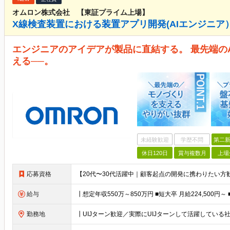
オムロン株式会社 【東証プライム上場】
X線検査装置における装置アプリ開発(AIエンジニア）
エンジニアのアイデアが製品に直結する。 最先端の
える──。
未経験歓迎
学歴不問
第二新
休日120日
賞与複数月
上場
応募資格
給与
勤務地