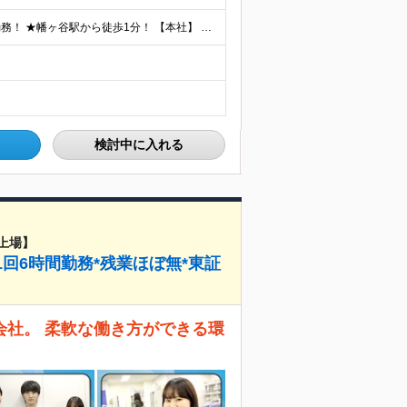
★出社とリモートワークを組み合わせたハイブリッド勤務！ ★幡ヶ谷駅から徒歩1分！ 【本社】 東京都渋谷区幡ヶ谷1-34-14 宝ビル3F ※(変更の範囲)上記を除く当社関連勤務地
検討中に入れる
上場】
1回6時間勤務*残業ほぼ無*東証
会社。 柔軟な働き方ができる環