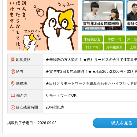
未経験歓迎
学歴不問
第二新
休日120日
賞与複数月
上場
応募資格
給与
勤務地
働き方
リモートワークOK
目安残業時間
20時間以内
求人を見る
掲載終了予定日：
2026.09.03