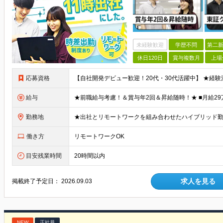
未経験歓迎
学歴不問
第二新
休日120日
賞与複数月
上場
応募資格
給与
勤務地
働き方
リモートワークOK
目安残業時間
20時間以内
求人を見る
掲載終了予定日：
2026.09.03
NEW
正社員