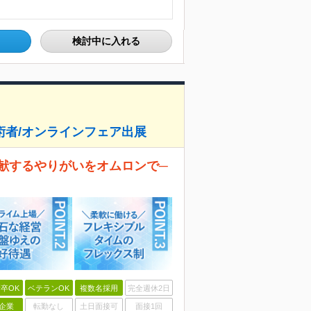
検討中に入れる
者/オンラインフェア出展
献するやりがいをオムロンで─
卒OK
ベテランOK
複数名採用
完全週休2日
企業
転勤なし
土日面接可
面接1回