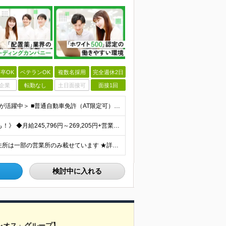
卒OK
ベテランOK
複数名採用
完全週休2日
企業
転勤なし
土日面接可
面接1回
＜業界・職種未経験OK／20代～50代まで幅広い年齢層が活躍中＞ ■普通自動車免許（AT限定可）をお持ちの方 └お客様先へ訪問するため、問題なく運転ができる方を想定しています。 ■高卒以上 ■60歳未
《入社3年目に年収636万円＆所長に昇格したメンバーも！》 ◆月給245,796円～269,205円+営業実績手当+諸手当 ※試用期間3ヶ月(待遇同一) ※固定残業代(22.5時間分/35,796円～
全国の各営業所で募集中！自宅の近くで働けます。 ※住所は一部の営業所のみ載せています ★詳細は以下のリンクをご覧ください https://www.fujiyakuhin.co.jp/shop/eig
検討中に入れる
レオス」グループ】