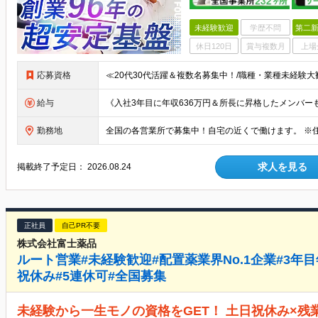
未経験歓迎
学歴不問
第二新
休日120日
賞与複数月
上場
応募資格
給与
勤務地
求人を見る
掲載終了予定日：
2026.08.24
正社員
自己PR不要
株式会社富士薬品
ルート営業#未経験歓迎#配置薬業界No.1企業#3年
祝休み#5連休可#全国募集
未経験から一生モノの資格をGET！ 土日祝休み×