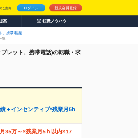
ログイン
新規会員登録
のご案内
人提案
転職ノウハウ
ト、携帯電話)
一覧
タブレット、携帯電話)の転職・求
実績＋インセンティブ*残業月5h
35万～×残業月5ｈ以内×17