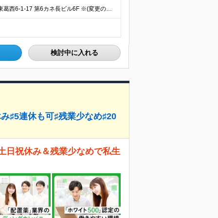
≪転勤なし/駅チカオフィス≫ ◆本社：東京都江戸川区東葛西6-1-17 第6カネ長ビル6F ※(変更の範囲)上記を除く当社関連勤務地
検討中に入れる
み♯5連休も可♯残業少なめ♯20
 土日祝休み＆残業少なめで私生