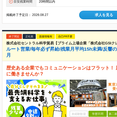
目安残業時間
20時間以内
求人を見る
掲載終了予定日：
2026.08.27
終了間近
正社員
面接情報有
自己PR不要
株式会社セントラル科学貿易【プライム上場企業「株式会社GSIク
ルート営業/毎年必ず昇給/残業月平均15h未満/反響の
月
歴史ある企業でもコミュニケーションはフラット！
に働きませんか？
未経験歓迎
学歴不問
第二新