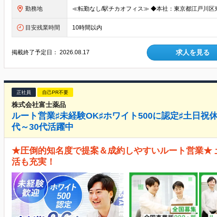
勤務地
目安残業時間
10時間以内
求人を見る
掲載終了予定日：
2026.08.17
正社員
自己PR不要
株式会社富士薬品
ルート営業♯未経験OK♯ホワイト500に認定♯土日祝休
代～30代活躍中
★圧倒的知名度で提案＆成約しやすいルート営業★
活も充実！