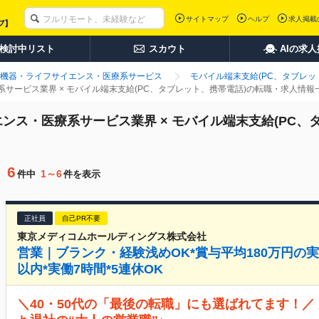
サイトマップ
ヘルプ
求人掲載
検討中リスト
スカウト
AIの求
機器・ライフサイエンス・医療系サービス
モバイル端末支給(PC、タブレッ
サービス業界 × モバイル端末支給(PC、タブレット、携帯電話)の転職・求人情報
ンス・医療系サービス業界 × モバイル端末支給(PC、
6
1～6
件中
件を表示
正社員
自己PR不要
東京メディコムホールディングス株式会社
営業｜ブランク・経験浅めOK*賞与平均180万円の
以内*実働7時間*5連休OK
＼40・50代の「最後の転職」にも選ばれてます！／ 月