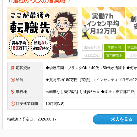
ｈ退社の“大人の営業職”♪
未経験歓迎
学歴不問
第二新
休日120日
賞与複数月
上場
応募資格
給与
勤務地
目安残業時間
10時間以内
求人を見る
掲載終了予定日：
2026.08.17