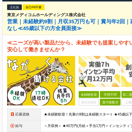
正社員
自己PR不要
東京メディコムホールディングス株式会社
営業｜未経験約9割｜月収35万円も可｜賞与年2回｜
なし≪45歳以下の方全員面接≫
≪ニーズが高い製品だから、未経験でも提案しやす
安心して働きませんか？
未経験歓迎
学歴不問
第二新
休日120日
賞与複数月
上場
応募資格
給与