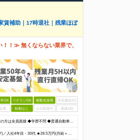
家賃補助｜17時退社｜残業ほぼ
い！！≫ 無くならない業界で、
卒OK
ベテランOK
複数名採用
完全週休2日
企業
転勤なし
土日面接可
面接1回
★未経験歓迎！先輩の9割は未経験スタート ★45歳以下の方は全員面接 ◆学歴不問 ◆普通自動車免許(AT限定可) ◆45歳までの方※若年層の長期キャリア形成を図るため できるだけ多くの方とお会いし
＜月収例＞ ★40万円(月給＋手当1万円＋インセンティブ)／入社4年目・30代 ★28.5万円(月給＋手当1万円＋インセンティブ)／入社2年目 ◆月給24万7,000円以上～＋賞与年2回＋インセンテ