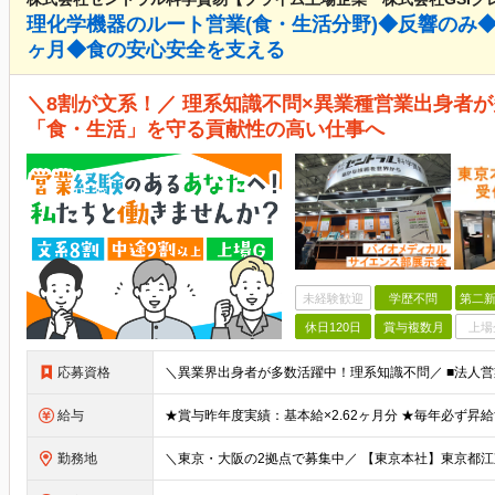
理化学機器のルート営業(食・生活分野)◆反響のみ◆
ヶ月◆食の安心安全を支える
＼8割が文系！／ 理系知識不問×異業種営業出身者が
「食・生活」を守る貢献性の高い仕事へ
未経験歓迎
学歴不問
第二新
休日120日
賞与複数月
上場
応募資格
給与
勤務地