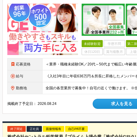
未経験歓迎
学歴不問
第二新
休日120日
賞与複数月
上場
応募資格
給与
勤務地
求人を見る
掲載終了予定日：
2026.08.24
終了間近
正社員
面接情報有
自己PR不要
株式会社セントラル科学貿易【プライム上場企業「株式会社GSIク