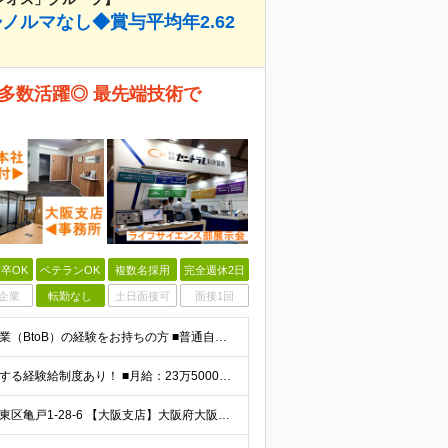
ノルマなし◆賞与平均年2.62
多数活躍◎ 最先端技術で
卒OK
ベテランOK
複数名採用
完全週休2日
企業
転勤なし
土日面接可
面接1回
＼異業界出身者が多数活躍中！理系知識不問／ ■法人営業（BtoB）の経験をお持ちの方 ■普通自動車免許（AT限定可）をお持ちの方※入社までの取得可 ※学歴不問 ～求める人物像について～ ・明るく礼儀
★賞与昨年度実績：基本給×2.62ヶ月分 ★毎年必ず昇給する経験給制度あり！ ■月給：23万5000円〜45万円＋賞与年2回 ※経験・スキルを考慮し、当社規定の「バンド（等級）」に合わせて決定します
＼東京・大阪の2拠点で募集中／ 【東京本社】東京都江東区亀戸1-28-6 【大阪支店】大阪府大阪市東淀川区東中島1-13-25 ※ご希望の勤務地を考慮します。当面転勤は想定していません。 ご本人の希