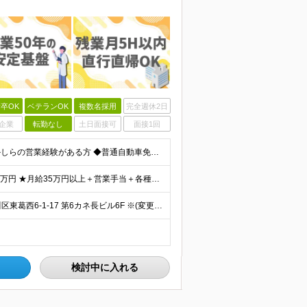
卒OK
ベテランOK
複数名採用
完全週休2日
企業
転勤なし
土日面接可
面接1回
◆学歴不問・ブランクOK！40代～50代が活躍中 ◆何かしらの営業経験がある方 ◆普通自動車免許(AT限定可) できるだけ多くの方とお会いしたいと考えています。 ぜひご応募いただければと思います!
★賞与平均180万円（実績）＋インセンティブ月平均12万円 ★月給35万円以上＋営業手当＋各種手当＋賞与年2回＋インセンティブ ※経験・能力等を考慮の上、優遇いたします ※上記金額には一律手当と固定
≪転勤なし/葛西駅より徒歩3分≫ ◆本社：東京都江戸川区東葛西6-1-17 第6カネ長ビル6F ※(変更の範囲)上記を除く当社関連勤務地
検討中に入れる