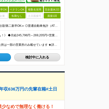
卒OK
ベテランOK
複数名採用
完全週休2日
企業
転勤なし
土日面接可
面接1回
≪20代30代活躍＆複数名募集中！/職種・業種未経験大歓迎/第二新卒OK≫ ◎普通自動車免許（AT限定可）をお持ちの方 └お客様先へ訪問するため、問題なく運転ができる方を想定しています。 ◎高卒以上
《入社3年目に年収636万円＆所長に昇格したメンバーも！》 ◆月給245,796円～269,205円+営業実績手当+諸手当 ※試用期間3ヶ月(待遇同一) ※固定残業代(22.5時間分/35,796円～
全国の各営業所で募集中！自宅の近くで働けます。 ※住所は一部の営業所のみ載せています ★詳細は以下のリンクをご覧ください https://www.fujiyakuhin.co.jp/shop/eig
検討中に入れる
目年収636万円の先輩在籍#土日
残業少なめで無理なく働ける！