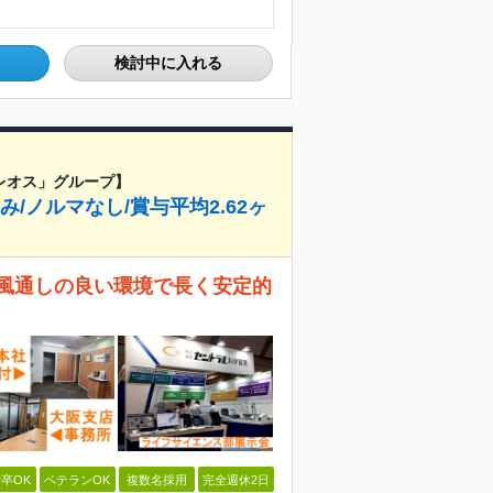
検討中に入れる
レオス」グループ】
み/ノルマなし/賞与平均2.62ヶ
 風通しの良い環境で長く安定的
卒OK
ベテランOK
複数名採用
完全週休2日