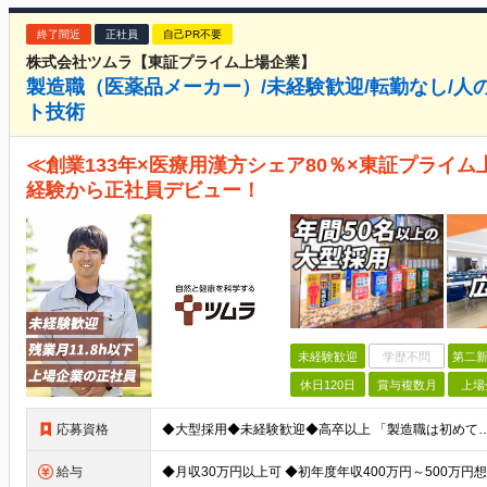
終了間近
正社員
自己PR不要
株式会社ツムラ【東証プライム上場企業】
製造職（医薬品メーカー）/未経験歓迎/転勤なし/人
ト技術
≪創業133年×医療用漢方シェア80％×東証プライム
経験から正社員デビュー！
未経験歓迎
学歴不問
第二新
休日120日
賞与複数月
上場
応募資格
給与