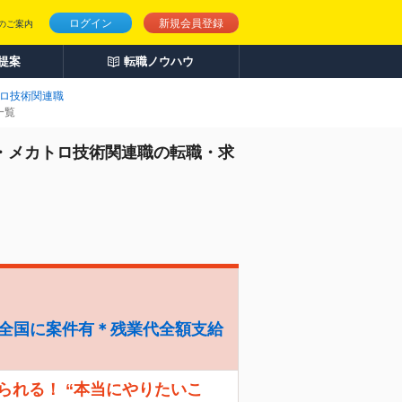
ログイン
新規会員登録
のご案内
人提案
転職ノウハウ
ロ技術関連職
一覧
・メカトロ技術関連職の転職・求
＊全国に案件有＊残業代全額支給
えられる！ “本当にやりたいこ