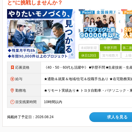
と”に挑戦しませんか？
未経験歓迎
学歴不問
第二新
休日120日
賞与複数月
上場
応募資格
給与
勤務地
目安残業時間
10時間以内
求人を見る
掲載終了予定日：
2026.08.24