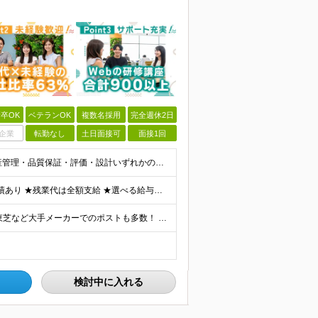
卒OK
ベテランOK
複数名採用
完全週休2日
企業
転勤なし
土日面接可
面接1回
《40・50・60代も活躍中》 ■学歴不問 ■生産技術・生産管理・品質保証・評価・設計いずれかの実務経験をお持ちの方 ▽こんな方にオススメです！▽ 「経験を活かして幅広いプロジェクトに携わりたい」
★通勤＆就業＆地域/住宅＆役職手当あり ★在宅勤務実績あり ★残業代は全額支給 ★選べる給与制度あり！ ■東京・神奈川・千葉・埼玉勤務の場合 月給24.5万円～55万円＋諸手当 （残業代は全額支給）
★リモート実績あり★ トヨタ自動車・パナソニック・東芝など大手メーカーでのポストも多数！ 全国の取引先での就業となります（沖縄を除く） 『地元で働きたい』という希望に、業界トップクラス約7,00
検討中に入れる