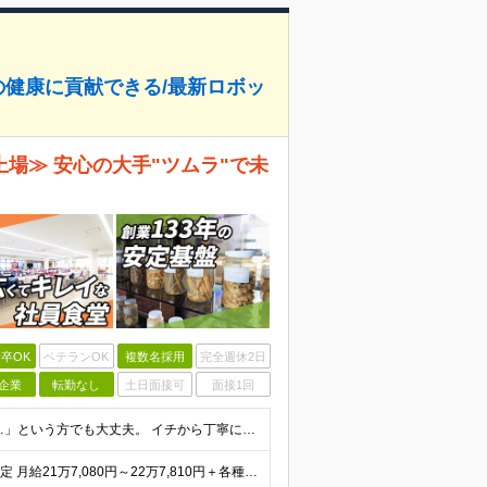
の健康に貢献できる/最新ロボッ
上場≫ 安心の大手"ツムラ"で未
卒OK
ベテランOK
複数名採用
完全週休2日
企業
転勤なし
土日面接可
面接1回
◆大型採用◆未経験歓迎◆高卒以上 「製造職は初めて…」という方でも大丈夫。 イチから丁寧にお教えしますのでご安心ください。 ＼こんなアナタにピッタリ／ ◎「人の健康に貢献したい」という想いがある
◆月収30万円以上可 ◆初年度年収400万円～500万円想定 月給21万7,080円～22万7,810円＋各種手当＋賞与年2回 ★「手当」や「賞与」が手厚いため、1年目未経験でも年収400万円以上