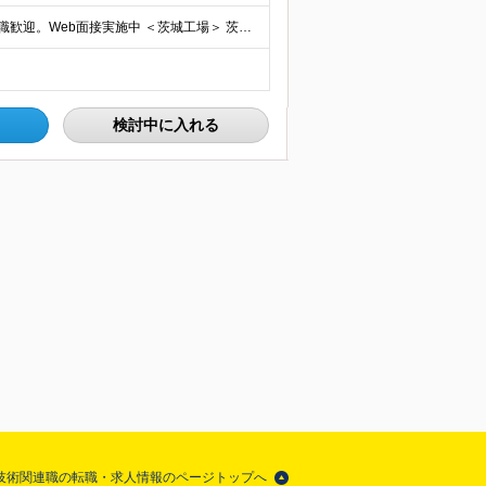
◆原則転勤なし◆マイカー通勤OK ◆UIターンや移住転職歓迎。Web面接実施中 ＜茨城工場＞ 茨城県稲敷郡阿見町吉原3586 ┗クリーンで働きやすいのが魅力です。 ★豊かな自然と便利な生活環境が調
検討中に入れる
ロ技術関連職の転職・求人情報のページトップへ