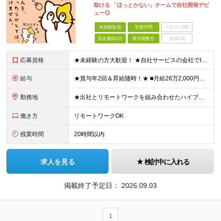
助ける 「ほっとかない」チームで自社開発デビ
ュー◎
未経験歓迎
学歴不問
ベテランOK
完全週休2日
賞与複数月
面接1回
応募資格
★未経験の方大歓迎！ ★自社サービスの会社でIT業界デビューを目指しましょう◎ ■学歴不問 ＼以下のような方大歓迎／ ◎ITの仕事に興味がある ◎エンジニアとしてキャリアを築きたい ◎社会貢献性の高
給与
★賞与年2回＆昇給随時！★ ■月給26万2,000円～33万円＋賞与年2回＋交通費 ※前職の給与やスキルを考慮し決定します ※固定残業代（月45時間分／6万9,000円～8万7,000円）を含みます
勤務地
★出社とリモートワークを組み合わせたハイブリッド勤務！ ★幡ヶ谷駅から徒歩1分！ 【本社】 東京都渋谷区幡ヶ谷1-34-14 宝ビル3F ※(変更の範囲)上記を除く当社関連勤務地
働き方
リモートワークOK
残業時間
20時間以内
求人を見る
検討中に入れる
掲載終了予定日：
2026.09.03
1