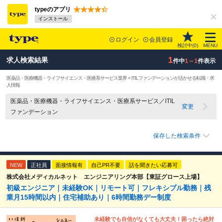
typeのアプリ
インストール
ログイン
会員登録
検討中(
0
)
MENU
1
求人検索結果
件中
1～1
件表示
医薬品・医療機器・ライフサイエンス・医療系サービス業界 × ITILファンデーションが活かせる転職・求
人情報
医薬品・医療機器・ライフサイエンス・医療系サービス／ITIL
変更
ファンデーション
保存した検索条件
NEW
正社員
面接情報有
自己PR不要
話を聞きたい応募可
株式会社メディカルネット エンジニアリング本部【東証グロース上場】
初級エンジニア｜未経験OK｜リモート可｜フレキシブル勤務｜残
業月15時間以内｜住宅補助あり｜6時間勤務デー制度
未経験でも自信がなくても大丈夫！困ったら絶対