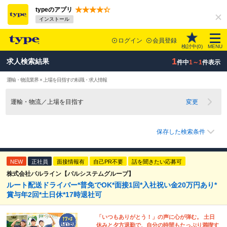
typeのアプリ
インストール
ログイン
会員登録
検討中(
0
)
MENU
1
求人検索結果
件中
1～1
件表示
運輸・物流業界 × 上場を目指すの転職・求人情報
運輸・物流／上場を目指す
変更
保存した検索条件
NEW
正社員
面接情報有
自己PR不要
話を聞きたい応募可
株式会社パルライン【パルシステムグループ】
ルート配送ドライバー*普免でOK*面接1回*入社祝い金20万円あり*
賞与年2回*土日休*17時退社可
「いつもありがとう！」の声に心が弾む。 土日
休みと夕方退勤で、自分の時間もたっぷり満喫す