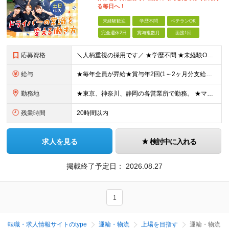
る毎日へ！
未経験歓迎
学歴不問
ベテランOK
完全週休2日
賞与複数月
面接1回
応募資格
＼人柄重視の採用です／ ★学歴不問 ★未経験OK ★普通自動車運転免許（AT限定可）をお持ちの方 └研修期間を用意しているので、ペーパードライバーの方もOK◎ ★44歳以下の方 ※若年層の長期キャリア
給与
★毎年全員が昇給★賞与年2回(1～2ヶ月分支給） 東京・神奈川エリア／月給27万5295円～ 静岡エリア／月給25万5221円～ 【試用期間中(2ヶ月間)の給与】 東京・神奈川エリア／月給25万1
勤務地
★東京、神奈川、静岡の各営業所で勤務。 ★マイカー・バイク通勤OK！（一部営業所除く） ★配属先は希望を考慮して決定いたします！ ★転居を伴う転勤はありません。 【東京】 多摩営業所／東京都多摩市南
残業時間
20時間以内
求人を見る
検討中に入れる
掲載終了予定日：
2026.08.27
1
転職・求人情報サイトのtype
運輸・物流
上場を目指す
運輸・物流