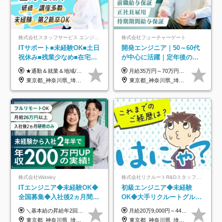
株式会社スタッフサービス エンジニアリング事業本部
株式会社フューチャーゲート
ITサポート■未経験OK■土日
開発エンジニア｜50～60代
祝休み■残業少なめ■在宅実
が中心に活躍｜定年後の給
績あり■約900種類のスキル
与減ナシ｜年収50万円アッ
★通勤＆就業＆地域/住宅＆役職手当あり ★残業代は全額支給 ★選べる給与制度あり！ ■東京・神奈川・千葉・埼玉勤務の場合 月給24.5万円～55万円＋諸手当 （残業代は全額支給） (20,000円の地域/住宅手当込み) ■愛知・京都・大阪・兵庫勤務の場合 月給24万円以上＋諸手当 （残業代は全額支給） (15,000円の地域/住宅手当込み) ■茨城・栃木・群馬・静岡・三重・滋賀・広島・福岡勤務の場合 月給23.5万円以上＋諸手当 （残業代は全額支給） (10,000円の地域/住宅手当込み) ■北海道・宮城・山梨・長野・岐阜・奈良・和歌山・岡山勤務の場合 月給23万円以上＋諸手当 （残業代は全額支給） (5,000円の地域/住宅手当込み) ■その他のエリア勤務の場合 月給22.5万円以上＋諸手当 （残業代は全額支給） ※経験や能力を考慮し、当社規定により優遇します 【昇給：年一回実施】 【選べる給与制度】 ★収入を重視する方に… 「変動型人事制度」の選択も可能（派遣先からの評価に応じて収入アップ！） ※年2回のタイミングで希望者と面談の上決定します。
月給35万円～70万円（固定残業代30時間分63,869円～を含む）+賞与年1回 ※30時間を超える分は別途支給します ●これまでのご経験・スキル・前職給与をできる限り考慮します ●待機期間も給与を100％支給します ●試用期間中も給与や福利厚生は同じです ≪年収を維持しながら長く働けます！≫ 一般的な企業では55歳や60歳を機に年収が下がりますが、 当社は役職などではなく「スキルや経験」で評価。 エンジニアとして長く働きながら あなたにふさわしい年収を維持できます！
アップ講座あり■全国募集
プ実績／昇給率92％（直近3
東京都_神奈川県_埼玉県_千葉県_大阪府_愛知県_北海道_岩手県_宮城県_山形県_福島県_茨城県_栃木県_群馬県_山梨県_長野県_富山県_石川県_静岡県_岐阜県_三重県_兵庫県_京都府_滋賀県_奈良県_広島県_岡山県_山口県_愛媛県_福岡県_熊本県_長崎県
東京都_神奈川県_埼玉県_千葉県
年）
株式会社Widsley
株式会社リクルートR&Dスタッフィング【リクルートグループ】
ITエンジニア◆未経験OK◆
初級エンジニア◆未経験
全国募集◆入社後2ヵ月間は
OK◆大手リクルートグルー
研修のみ◆フルリモート
プ正社員◆独自の教育体制
＼基本給の昇給年2回＆プロジェクト手当による昇給年12回！！／ 【経験者の場合】 月給33万円～70万円＋プロジェクト手当＋資格手当 ★スキルや経験を考慮の上、優遇します ★上記給与には固定残業代20時間分(月4万3883円～)を含みます。残業が超過した場合は、追加支給します(残業は月平均3時間とほぼ発生しません。残業がなくても、固定残業代は支給されます) ★試用期間中も、月給や福利厚生等は同じです ---------- 【未経験者の場合】 月給26万円～50万円＋プロジェクト手当＋資格手当 ★スキルや経験を考慮の上、優遇します ★上記給与には固定残業代20時間分(月3万719円～)を含みます。残業が超過した場合は、追加支給します(残業は月平均3時間とほぼ発生しません。残業がなくても、固定残業代は支給されます) ★試用期間6ヵ月あり ・1ヶ月目～：月給23万円～ ・2ヶ月目～6ヶ月目：月給23万円～＋プロジェクト手当1～3万円 （上記給与にはそれぞれ固定残業代20時間分(月3万719円～)を含み、超過した場合は追加支給します。） ---------- 【プロジェクト手当について】 参画するプロジェクトの単価に応じて毎月の歩合給を支給します 業界内でもトップクラスの高還元です！
月給20万9,000円～44万円 ※試用期間6カ月あり（期間中の待遇に変更なし） ※経験・能力・前給を考慮の上、決定いたします ※時間外手当100％支給 ※派遣就業先が変更となる場合には、就業規則、労使協定等に基づき賃金が変更となる可能性があります
OK◆残業月3h◆服装髪型自
◆住宅手当制度あり/s
東京都_神奈川県_埼玉県_千葉県_大阪府_愛知県_北海道_青森県_岩手県_宮城県_秋田県_山形県_福島県_茨城県_栃木県_群馬県_新潟県_山梨県_長野県_富山県_石川県_福井県_静岡県_岐阜県_三重県_兵庫県_京都府_滋賀県_奈良県_和歌山県_広島県_岡山県_鳥取県_島根県_山口県_徳島県_香川県_愛媛県_高知県_福岡県_熊本県_佐賀県_長崎県_大分県_宮崎県_鹿児島県_沖縄県
東京都_神奈川県_埼玉県_千葉県_大阪府_愛知県_青森県_岩手県_宮城県_秋田県_山形県_福島県_茨城県_栃木県_群馬県_山梨県_長野県_福井県_静岡県_岐阜県_三重県_兵庫県_京都府_滋賀県_奈良県_広島県_岡山県_山口県_香川県_福岡県_熊本県_佐賀県_長崎県_大分県_宮崎県_鹿児島県