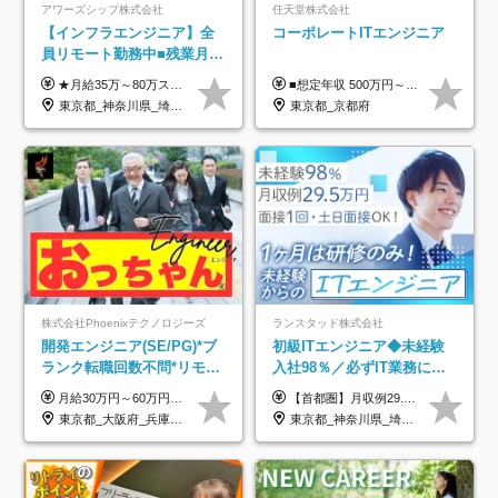
アワーズシップ株式会社
任天堂株式会社
【インフラエンジニア】全
コーポレートITエンジニア
員リモート勤務中■残業月
3h■最大3ヶ月の連休あり■
★月給35万～80万スタートも可 【未経験の方】 ■月給26万～80万＋賞与年2回（年2ヶ月分） 【何かしらのインフラエンジニア経験をお持ちの方】 ■月給35万～80万＋賞与年2回（年2ヶ月分） ※スキル・経験などを考慮し決定します ※試用期間6ヶ月あり。期間中は契約社員となります。その他の待遇に差異はありません（試用期間終了後、昇給の可能性あり） ※上記金額には固定残業代（月30時間分／4万9600円～15万2600円）を含みます。超過分は別途支給いたします。 ＼頑張りはインセンティブで還元！／ クライアントに貢献度を評価され、当社のエンジニアが追加で案件に参画することになるなど、会社にとって利益になる行動はしっかり評価します。 会社の成長に貢献できていることを実感でき、「もっと頑張ろう」と思える体制づくりを整えています！
■想定年収 500万円～900万円 月給制 月給278,000円～ ※残業が発生した場合、残業代を別途全額支給します ※試用期間2ヶ月あり(待遇や給与に差異はありません)
年休126日■20～30代活躍
東京都_神奈川県_埼玉県_千葉県_大阪府
東京都_京都府
中！
株式会社Phoenixテクノロジーズ
ランスタッド株式会社
開発エンジニア(SE/PG)*ブ
初級ITエンジニア◆未経験
ランク転職回数不問*リモー
入社98％／必ずIT業務に配
ト案件多数*残業ほぼ0*通院
属／月収例29.5万円／Web
月給30万円～60万円+住宅手当+職能手当+役職手当+決算賞与+報奨金 ※経験・能力を考慮し、優遇します ※給与には20時間分のみなし時間外手当(3万7000円以上)を含みます(超過時間分は別途追加支給) ※試用期間3～6ヵ月あり(その間の給与、待遇に差異なし) ※場合によって契約社員での採用の可能性あり(面接時に応相談)
【首都圏】月収例29.5万円（月給26万円＋諸手当） 【東海・関西】月収例28.5万円（月給25万円＋諸手当） 【九州】月収例26万円（月給23万円＋諸手当） ※経験・スキル・前職給与を踏まえ、総合的に判断して決定します。 例：首都圏 月収例31万円（月給27万円＋諸手当） ◆各種手当 ・通勤手当（上限4万円まで） ・残業代手当（1分単位で全額支給） ※固定残業代制は採用しておりません ・深夜勤務手当 ・資格取得支援（ランクに応じてお祝い金1万円～10万円を支給） ◆昇給：年1回 ◆補足 ・研修中1ヶ月間は、時給1670円となります。 ・試用期間6ヶ月あり。その間の待遇に変更はありません。 ※詳細は面接時にご案内します。
のための半休制度あり
面接1回／土日面接可/SE
東京都_大阪府_兵庫県_京都府_福岡県
東京都_神奈川県_埼玉県_千葉県_大阪府_愛知県_兵庫県_京都府_福岡県