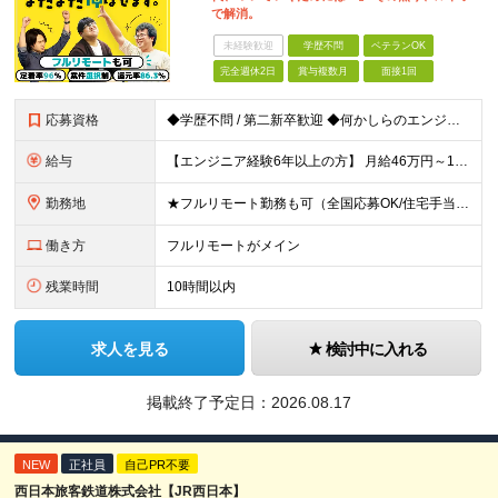
で解消。
未経験歓迎
学歴不問
ベテランOK
完全週休2日
賞与複数月
面接1回
応募資格
◆学歴不問 / 第二新卒歓迎 ◆何かしらのエンジニア経験をお持ちの方 （言語・期間・フェーズ不問） 経験浅めの方も遠慮なくご応募ください！ ■入社前Q＆A ────── ◎実力に見合った報酬が手に
給与
【エンジニア経験6年以上の方】 月給46万円～100万円（固定残業代含む） ※上記月給には月30時間分の固定残業代（月8万7,400円～月19万円）を含む。超過分は全額支給。 【エンジニア経験4年以
勤務地
★フルリモート勤務も可（全国応募OK/住宅手当を支給します） ※案件によって常駐が必要になる場合があります。 ※希望がない限り、転勤はありません ※U・Iターン歓迎 ★ルトラの社員は全国各地で活躍中
働き方
フルリモートがメイン
残業時間
10時間以内
求人を見る
検討中に入れる
掲載終了予定日：
2026.08.17
NEW
正社員
自己PR不要
西日本旅客鉄道株式会社【JR西日本】