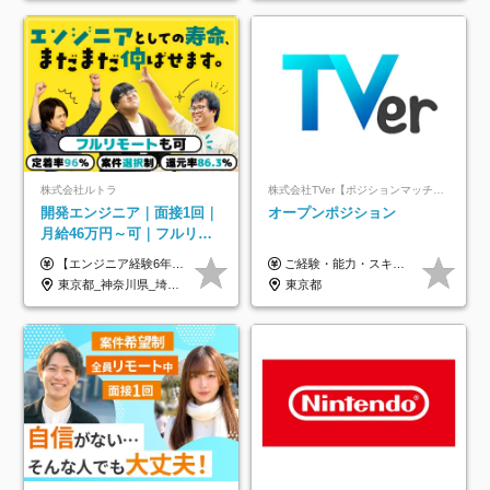
株式会社ルトラ
株式会社TVer【ポジションマッチ登録】
開発エンジニア｜面接1回｜
オープンポジション
月給46万円～可｜フルリモ
ートも可｜案件選択制｜定
【エンジニア経験6年以上の方】 月給46万円～100万円（固定残業代含む） ※上記月給には月30時間分の固定残業代（月8万7,400円～月19万円）を含む。超過分は全額支給。 【エンジニア経験4年以上の方】 月給42万円～100万円（固定残業代含む） ※上記月給には月30時間分の固定残業代（月7万9,800円～月19万円）を含む。超過分は全額支給。 【エンジニア経験4年未満の方】 月給38万円～100万円（固定残業代含む） ※上記月給には月30時間分の固定残業代（月7万2,200円～月19万円）を含む。超過分は全額支給。 ※経験、スキル、前職給与などを踏まえて決定。 ◆ルトラの給与制度のポイント！◆ ・社員の95%が入社時に年収UP！最高で300万円UPの実績も ・平均還元率86.3%（交通費・住宅手当・会社負担分の社保も含む） ・人柄やポテンシャルを評価し、スキル以上の希望年収を提示することも ・退職金制度やリファラル手当（平均50万円）あり
ご経験・能力・スキル等により、当社基準にて優遇・相談のうえ決定いたします。
着率96％以上｜副業OK｜住
東京都_神奈川県_埼玉県_千葉県_大阪府_愛知県_北海道_青森県_岩手県_宮城県_秋田県_山形県_福島県_茨城県_栃木県_群馬県_新潟県_山梨県_長野県_富山県_石川県_福井県_静岡県_岐阜県_三重県_兵庫県_京都府_滋賀県_奈良県_和歌山県_広島県_岡山県_鳥取県_島根県_山口県_徳島県_香川県_愛媛県_高知県_福岡県_熊本県_佐賀県_長崎県_大分県_宮崎県_鹿児島県_沖縄県
東京都
宅手当