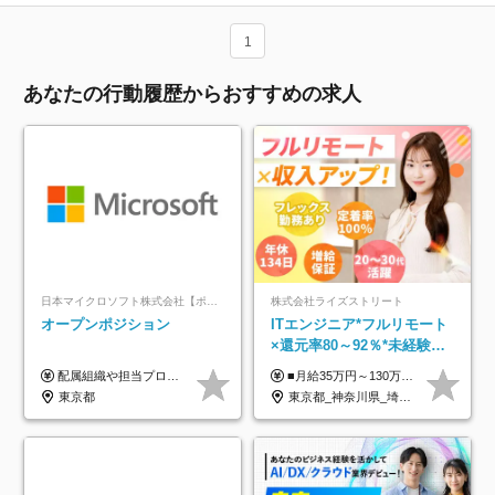
1
あなたの行動履歴からおすすめの求人
日本マイクロソフト株式会社【ポジションマッチ登録】
株式会社ライズストリート
オープンポジション
ITエンジニア*フルリモート
×還元率80～92％*未経験歓
迎*年休134日*月給35万～*
配属組織や担当プロジェクトにより異なります。 ▼参考情報 ----------------------- 年俸650万～（1/12を月々支給） ※経験、能力を考慮の上、当社規定により優遇いたします。 ※時間外、休日出勤、深夜手当に対する賃金も基本年俸に含みます。
■月給35万円～130万円＋賞与年2回＋各種手当 ※システムエンジニアの経験をお持ちの方は月給41万円以上＋賞与年2回（108万円～）＋手当 ■単価（年収）アップのチャンスは最大年12回 ※残業代は1分単位で100％全額支給。サービス残業などは一切ありません ※試用期間6ヵ月（試用期間中の待遇・給与に差はありません）
定着率100%
東京都
東京都_神奈川県_埼玉県_千葉県_大阪府_愛知県_北海道_青森県_岩手県_宮城県_秋田県_山形県_福島県_茨城県_栃木県_群馬県_新潟県_山梨県_長野県_富山県_石川県_福井県_静岡県_岐阜県_三重県_兵庫県_京都府_滋賀県_奈良県_和歌山県_広島県_岡山県_鳥取県_島根県_山口県_徳島県_香川県_愛媛県_高知県_福岡県_熊本県_佐賀県_長崎県_大分県_宮崎県_鹿児島県_沖縄県