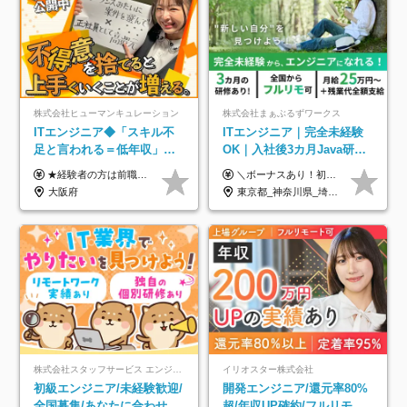
株式会社ヒューマンキュレーション
株式会社まぁぶるずワークス
ITエンジニア◆「スキル不
ITエンジニア｜完全未経験
足と言われる＝低年収」で
OK｜入社後3カ月Java研修
はない！｜ 不安を克服し、
｜リモート率8割以上｜充実
★経験者の方は前職の年収以上を保証します ★案件単価を開示した上で80％以上を還元します 月給25万円以上＋賞与年2回 ※経験や能力を考慮の上で優遇します ※試用期間が3ヶ月(その間の給与・待遇・雇用形態に変更はありません) ※月給には月20時間分のみなし残業手当(5万円)を含みます(超過分は別途支給) ★残業平均は月10時間以下ですので、毎月10時間分程度はお得です！
＼ボーナスあり！初年度から年収300万円以上／ ■月給25万円～35万円＋残業代全額支給＋各種手当＋賞与年1回 ◎経験・年齢・スキルなどを考慮し、できるだけ優遇します ◎試用期間中(3カ月)は契約社員で、月給21万円＋諸手当になります。 (試用期間中は残業が発生しません。その他の待遇に変更はありません) ----------------- ＼3つの評価軸！実力次第で早期収入アップ！／ 【1】スキル(IT理解、実装力、設計) 【2】実務力(現場評価、コミュ力、品質) 【3】姿勢(自走力、意欲、責任感) この3つの評価軸で、3カ月ごとに評価。社内グレードにより、給与が決まる明確な仕組みです。何ができれば給与が上がるのか分かりやすく、実力や努力次第で早期に収入を増やせます！ 【固定残業代について】 なし（残業代は、実際の労働時間に応じて別途全額支給）
年収アップした社員の実例
のキャリア支援｜残業月10h
大阪府
東京都_神奈川県_埼玉県_千葉県_大阪府_愛知県_北海道_青森県_岩手県_宮城県_秋田県_山形県_福島県_茨城県_栃木県_群馬県_新潟県_山梨県_長野県_富山県_石川県_福井県_静岡県_岐阜県_三重県_兵庫県_京都府_滋賀県_奈良県_和歌山県_広島県_岡山県_鳥取県_島根県_山口県_徳島県_香川県_愛媛県_高知県_福岡県_熊本県_佐賀県_長崎県_大分県_宮崎県_鹿児島県_沖縄県
株式会社スタッフサービス エンジニアリング事業本部
イリオスター株式会社
初級エンジニア/未経験歓迎/
開発エンジニア/還元率80%
全国募集/あなたに合わせた
超/年収UP確約/フルリモ