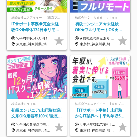
株式会社エスアイイー 【東京プロマーケット上場】
株式会社Ｃ Ａｄｄｉｔｉｏｎ
ITサポート事務◆完全未経
初級エンジニア★未経験
験OK◆年休134日◆リモー
OK★フルリモートOK★月
トOK◆残業月7h以下◆賞与
給32万円～★残業月10h＆
＼平均年収517万円！入社5年目まで毎年必ず昇給／ ■賞与年3回 ■年収800万円以上も可 ■入社3年以上の平均年収469.2万円 月給23万2000円以上＋賞与年3回＋各種手当 ☆入社5年目まで最大1万5000円の定期昇給を確約 ┃各種手当充実 ・規定の資格を取得すれば、2000円～5万円を毎月支給（2万4000円～60万円／年） ・研修中に取得した取得率95％の資格でも研修後の給料UP ※月給は年齢・経験・能力を考慮して、優遇いたします ※上記月給金額は固定残業代（20時間/3万1300円円以上）を含み、超過分は別途支給いたします ※試用期間（6ヶ月）は月給に変動はありますが、その他待遇に差異はありません ├入社後1ヶ月～3ヶ月間は、月給20万1900円となります └上記金額は固定残業代（10時間／1万6000円）を含み、超過分は別途支給いたします
★前職給与保証あり ★月給32万円以上＋インセンティブあり 月給32万円以上＋インセンティブ＋各種手当 ※上記には固定残業代（月30時間・44,400円～）を含みます ※超過分は別途支給します ※試用期間はございません ★＼成果＝あなたの収入／★ 【1】案件単価ー8万円＝あなたの給与 参画したプロジェクトの案件単価から 一律8万円引いた金額があなたの給与です！ （月給例） ■1人称での構築・小規模な詳細設計 案件単価55万円ー8万円＝月給47万円（還元率85.5%） ■大型案件の設計・構築やプロジェクト管理 案件単価90万円ー8万円＝月給82万円（還元率91.1%） ‥‥‥‥‥‥‥‥‥‥‥‥‥‥‥‥‥‥ 【2】月給の他にも豊富なインセンティブあり 全員が月3～13万円のインセンティブをゲットしています！ ≪インセンティブ制度≫ 稼働している現場で増員・交代が発生し、 当社の人員を配属が決定した際に支給。 ◇C Addition正社員が参画 ：実粗利の10%／毎月 ◇協力会社所属の社員が参画：実粗利の30%／毎月 ≪リファラル制度≫ あなたの知り合いが当社のメンバーになった際に、 毎月1人あたり2万円支給します◎ ‥‥‥‥‥‥‥‥‥‥‥‥‥‥‥‥‥‥
年3回◆5年目まで必ず昇給
年休120日以上★副業可
東京都_神奈川県_埼玉県_千葉県_大阪府_愛知県_北海道_青森県_岩手県_宮城県_秋田県_山形県_福島県_茨城県_栃木県_群馬県_新潟県_山梨県_長野県_富山県_石川県_福井県_静岡県_岐阜県_三重県_兵庫県_京都府_滋賀県_奈良県_和歌山県_広島県_岡山県_鳥取県_島根県_山口県_徳島県_香川県_愛媛県_高知県_福岡県_熊本県_佐賀県_長崎県_大分県_宮崎県_鹿児島県_沖縄県
東京都_神奈川県_埼玉県_千葉県_大阪府_愛知県_北海道_青森県_岩手県_宮城県_秋田県_山形県_福島県_茨城県_栃木県_群馬県_新潟県_山梨県_長野県_富山県_石川県_福井県_静岡県_岐阜県_三重県_兵庫県_京都府_滋賀県_奈良県_和歌山県_広島県_岡山県_鳥取県_島根県_山口県_徳島県_香川県_愛媛県_高知県_福岡県_熊本県_佐賀県_長崎県_大分県_宮崎県_鹿児島県_沖縄県
株式会社ミライル
株式会社エスアイイー 【東京プロマーケット上場】
初級エンジニア/未経験歓迎/
【ITサポート事務】未経験
文系OK/定着率100％/最長1
からIT業界へ｜平均年収517
年の自社ITスクール研修あ
万円｜ホワイト企業認定｜
＼全国の各拠点で募集中！／ 給与は以下の通り、勤務地により異なります。 札幌：月給23万円～27万円 仙台：月給22万円～26万円 新潟：月給22万円～26万円 東京：月給26万円～30万円 大阪：月給24万円～29万円 福岡：月給23.5万円～27万円 沖縄：月給21万円～26万円 ◎給与は知識や経験を考慮して決定します。 ◎残業は別途全額支給します。 ◎試用期間12カ月あり（給与は以下の通りです。その他条件に変更はありません） （試用期間の給与） 札幌：月給18.6万円～ 仙台：月給19万円～ 新潟：月給18万円～ 東京：月給22万円～ 大阪：月給20.8万円～ 福岡：月給19万円～ 沖縄：月給18万円～
＼平均年収517万円！入社5年目まで毎年必ず昇給／ ■賞与年3回 ■年収800万円以上も可 ■入社3年以上の平均年収469.2万円 月給23万2000円以上＋賞与年3回＋各種手当 ☆入社5年目まで最大1万5000円の定期昇給を確約 ┃各種手当充実 ・規定の資格を取得すれば、2000円～5万円を毎月支給（2万4000円～60万円／年） ・研修中に取得した取得率95％の資格でも研修後の給料UP ※月給は年齢・経験・能力を考慮して、優遇いたします ※上記月給金額は固定残業代（20時間/3万1300円円以上）を含み、超過分は別途支給いたします ※試用期間（6ヶ月）は月給に変動はありますが、その他待遇に差異はありません ├入社後1ヶ月～3ヶ月間は、月給20万1900円となります └上記金額は固定残業代（10時間／1万6000円）を含み、超過分は別途支給いたします
り/年休130日
年休134日｜リモートOK
東京都_神奈川県_埼玉県_千葉県_大阪府_愛知県_北海道_青森県_岩手県_宮城県_秋田県_山形県_福島県_茨城県_栃木県_群馬県_新潟県_山梨県_長野県_富山県_石川県_福井県_静岡県_岐阜県_三重県_兵庫県_京都府_滋賀県_奈良県_和歌山県_広島県_岡山県_鳥取県_島根県_山口県_徳島県_香川県_愛媛県_高知県_福岡県_熊本県_佐賀県_長崎県_大分県_宮崎県_鹿児島県_沖縄県
東京都_神奈川県_埼玉県_千葉県_大阪府_愛知県_北海道_青森県_岩手県_宮城県_秋田県_山形県_福島県_茨城県_栃木県_群馬県_新潟県_山梨県_長野県_富山県_石川県_福井県_静岡県_岐阜県_三重県_兵庫県_京都府_滋賀県_奈良県_和歌山県_広島県_岡山県_鳥取県_島根県_山口県_徳島県_香川県_愛媛県_高知県_福岡県_熊本県_佐賀県_長崎県_大分県_宮崎県_鹿児島県_沖縄県