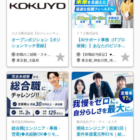
コクヨ株式会社【ポジションマッチ登録】
ＦＴＣ株式会社
オープンポジション【ポジ
【AIサポート事務（ITプロ
ションマッチ登録】
候補）】あなたのビジネス
経験をAI業界で活かす◆IT
前職のご経験・スキル等を考慮して決定します。
【前職給与保証】 ■未経験者： 月給30万円～35万円 ■ローキャリア（経験目安1年程度）： 月給35万円～40万円 ■経験者（経験目安3年以上）： 月給40万円～60万円 ■即戦力（経験目安5年以上）： 月給45万円～80万円 ※上記金額には固定残業代30時間分 【未経験者5万5000円～7万3000円、 ローキャリア6万4000円～7万3000円、 経験者5万8000円～10万9000円、 即戦力8万2000円～14万5000円】を含みます。 ※30時間を超える場合は追加で全額支給します。 ※経験・能力・前職給与などを総合的に評価したうえでご納得いただけるよう個別決定。 未経験者の場合、前職給与とポテンシャルを査定のうえ決定いたします。 ※日本国内でのIT業界経験、または同等の実務経験と能力に応じて決定します。 ※前職給与は日本円かつ、日本国内での実績に基づき評価します。 【納得の評価システム】 ★クォーター毎に査定する評価制度導入！ 明確な評価基準で翌年度年収を上げましょう！ ★評価対象期間に在籍中のほとんどの社員が昇給し 年収アップを実現しています！ ★様々なインセンティブ制度を用意し多角的に正当評価しています！ ※試用期間6カ月（期間中の待遇等に差異なし）
未経験OK◆目指せるコンサ
東京都_大阪府
東京都_神奈川県_埼玉県_千葉県
ル
株式会社Widsley
株式会社アイ・ディ・エイチ
総合職(エンジニア・事務・
開発エンジニア｜面接1回｜
営業)◆未経験OK◆リモー
案件単価還元率83％｜給与