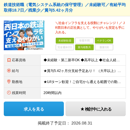
鉄道技術職（電気システム系統の保守管理）／未経験可／有給平均
取得18.7日／残業少／賞与5.42ヶ月分
＼社会インフラを支える役割にチャレンジ！／ J
R西日本の正社員として、やりがいも安定も手に
入れる。
未経験歓迎
学歴不問
ベテランOK
完全週休2日
賞与複数月
面接1回
応募資格
◆未経験・第二新卒OK ◆高卒以上 ◆社会人経験（就労経験）がある方 └業界・ポジション・年数不問 〈20～30代の社員が多数活躍中！〉 若手からベテランまで、さまざまな方が在籍。 前職経験を活かし
給与
★賞与5.42ヶ月分支給予定あり！ （大卒以上）月給24万1,692円～39万5,780円＋各種手当＋賞与2回 （高卒以上）月給22万2,662円～39万5,780円＋各種手当＋賞与2回 ※上記は
勤務地
★U/Iターン歓迎！ご自宅から通える範囲での勤務となります ★JR西日本本社（大阪市北区）または、当社事業エリア内（北陸から北九州まで）の各支社で勤務 ※関西に本社あり※ 〈近畿エリア〉 三重県（
残業時間
20時間以内
求人を見る
検討中に入れる
掲載終了予定日：
2026.08.31