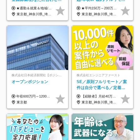
オリジナル研修をご用
OK/年休130日/平均残業7h/
★通勤＆就業＆地域/住宅＆役職手当あり ★残業代は全額支給 ★選べる給与制度あり！ ■東京・神奈川・千葉・埼玉勤務の場合 月給24.5万円～55万円＋諸手当 （残業代は全額支給） (20,000円の地域/住宅手当込み) ■愛知・京都・大阪・兵庫勤務の場合 月給24万円以上＋諸手当 （残業代は全額支給） (15,000円の地域/住宅手当込み) ■茨城・栃木・群馬・静岡・三重・滋賀・広島・福岡勤務の場合 月給23.5万円以上＋諸手当 （残業代は全額支給） (10,000円の地域/住宅手当込み) ■北海道・宮城・山梨・長野・岐阜・奈良・和歌山・岡山勤務の場合 月給23万円以上＋諸手当 （残業代は全額支給） (5,000円の地域/住宅手当込み) ■その他のエリア勤務の場合 月給22.5万円以上＋諸手当 （残業代は全額支給） ※経験や能力を考慮し、当社規定により優遇します 【昇給：年一回実施】 【選べる給与制度】 ★収入を重視する方に… 「変動型人事制度」の選択も可能（派遣先からの評価に応じて収入アップ！） ※年2回のタイミングで希望者と面談の上決定します。
★平均150万～200万円年収UPを実現！ ★前職給与を100％保証！ ★案件内容の開示・明確な評価体制あり ⇒クライアント評価で即昇給を実現したケースも◎ ★年12回（毎月昇給チャンスあり） ■月給35万円～103万円 ※経験・能力・前職給与を考慮し、決定 ※上記給与には月30時間分(6万6500円以上)の固定残業代が含まれます。超過分は手当として別途支給します ※試用期間3ヶ月あり(期間中の給与・待遇面に差異はありません) ▼収入アップの実例をご紹介 ───────────── ★働き方改革をした30代男性（PG） 子どもが生まれたばかりなのに、忙しい現場で残業も月50～60時間が当たり前。 ⇒残業ほぼゼロ＆週3リモートの働き方に！しかも給与もアップ！ ★収入アップした30代男性（PM） 子供が3人いて家計も苦しく、残業代で稼ぐ日々… ⇒残業をたくさんしていた年収額より、100万円以上アップしました！
意/AI・IoT/残業平均8時間
約2万件の案件から選択
東京都_神奈川県_埼玉県_千葉県_大阪府_愛知県_北海道_岩手県_宮城県_山形県_福島県_茨城県_栃木県_群馬県_山梨県_長野県_富山県_石川県_静岡県_岐阜県_三重県_兵庫県_京都府_滋賀県_奈良県_広島県_岡山県_山口県_愛媛県_福岡県_熊本県_長崎県
東京都_神奈川県_埼玉県_千葉県_大阪府_愛知県_北海道_青森県_岩手県_宮城県_秋田県_山形県_福島県_茨城県_栃木県_群馬県_新潟県_山梨県_長野県_富山県_石川県_福井県_静岡県_岐阜県_三重県_兵庫県_京都府_滋賀県_奈良県_和歌山県_広島県_岡山県_鳥取県_島根県_山口県_徳島県_香川県_愛媛県_高知県_福岡県_熊本県_佐賀県_長崎県_大分県_宮崎県_鹿児島県_沖縄県
株式会社日本経済新聞社【ポジションマッチ登録】
株式会社エンジニアファースト
オープンポジション
SE／原則フルリモート／案
件は自分で選べる／定着率
93%／20～30代活躍中！
年収600万円～1200万円 ※上記年収は、想定年収です。住居費補助、子手当などの各種手当を含む金額です。 ※経験・能力等を考慮の上、当社規定により決定します。
【経験者】月給40万円～120万円(固定残業代含む)+各種手当 ★前職給与の総収入額を100％保証｜還元率84％〜100％ ★20代の平均年収570万円 ※月給には、みなし残業手当(月30時間／5万8000円以上)を含みます 超過分は別途追加支給 ※固定残業代は、時間外労働の有無に関わらず30時間分を、月5万8000円~15万7000円支給 ※上記を超える時間外労働分は追加で支給 【未経験者】月給21万円以上＋各種手当 固定残業なし(残業代発生分全額支給) ※6ヶ月の試用期間あり（※条件に変動なし） ▼単価連動性×還元率は84％～100％で収入の大幅UPが可能！ ・案件単価が月50万円の場合：年収417万円 ・案件単価が月70万円の場合：年収584万円 ・案件単価が月100万円の場合：年収834万円 ＜モデル年収＞ ▼400万円～500万円(入社初年度) ▼542万円～626万円(入社2年) ▼667万円～700万円(入社3年） ▼709万円～801万円(入社5年）
東京都
東京都_神奈川県_埼玉県_千葉県_大阪府_愛知県_北海道_青森県_岩手県_宮城県_秋田県_山形県_福島県_茨城県_栃木県_群馬県_新潟県_山梨県_長野県_富山県_石川県_福井県_静岡県_岐阜県_三重県_兵庫県_京都府_滋賀県_奈良県_和歌山県_広島県_岡山県_鳥取県_島根県_山口県_徳島県_香川県_愛媛県_高知県_福岡県_熊本県_佐賀県_長崎県_大分県_宮崎県_鹿児島県_沖縄県