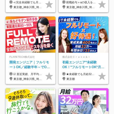
トあり◆残業月3h◆服装髪
UP保証｜年休140日｜在宅
≪完全未経験でも月給40万円以上も可能です！≫ -------------- 【1】ITエンジニア 月給26万円～50万円＋プロジェクト手当＋資格手当 【2】IT事務、営業事務 月給26万円～50万円＋プロジェクト手当＋資格手当 ≪【1】【2】共通≫ ★上記給与には固定残業代20時間分(月3万719円～)を含みます。残業が超過した場合は、追加支給します(残業は月平均3時間とほぼ発生しません。残業がなくても、固定残業代は支給されます) ★試用期間6ヵ月あり（期間中は月給23万1000円～。固定残業代20時間分3万719円～を含む／超過分は別途支給） -------------- 【3】SES営業、SaaS営業 月給30万円以上＋インセンティブ＋各種手当 ★上記給与には固定残業代45時間分(月7万6967円～)を含みます。残業が超過した場合は、追加支給します(残業は月平均3時間とほぼ発生しません。残業がなくても、固定残業代は支給されます) ★試用期間6ヵ月あり(期間中も給与や福利厚生は同じです)
前職給与＋αの収入を保証 月給42万円～120万円＋各種手当＋賞与 給与基準が明確かつ高還元です。 一人ひとりが安定した環境のもと、長く活躍できる職場を目指しています。 ※平均年収650万円 ・還元率83％ ・各種手当について 職能手当／職務手当／資格手当／営業手当 など ※前職での経験・能力、給与などを考慮の上、当社規定により優遇いたします ※試用期間あり（3ヶ月／期間中の条件に変動はありません） ※上記金額には固定残業代（78,948円～225,564円/月30時間分）を含みます 超過分は別途全額支給いたします ・年収UPを保証 過去には転職時に〈年収200万円UP〉したエンジニアも在籍しています。入社時だけでなく、入社後も安心の給与水準で働ける環境です。キャリアや技術力が正当に評価されていないと感じていたら、一度面接でお話ししましょう！ 当社では管理職の人数は最低限にし、無駄な管理をしません。その費用削減分を社員の給与に還元しています！
型自由
利用率9割｜独立支援・副業
東京都_神奈川県_埼玉県_千葉県_大阪府_愛知県_北海道_青森県_岩手県_宮城県_秋田県_山形県_福島県_茨城県_栃木県_群馬県_新潟県_山梨県_長野県_富山県_石川県_福井県_静岡県_岐阜県_三重県_兵庫県_京都府_滋賀県_奈良県_和歌山県_広島県_岡山県_鳥取県_島根県_山口県_徳島県_香川県_愛媛県_高知県_福岡県_熊本県_佐賀県_長崎県_大分県_宮崎県_鹿児島県_沖縄県
東京都_神奈川県_埼玉県_千葉県_大阪府_愛知県_北海道_青森県_岩手県_宮城県_秋田県_山形県_福島県_茨城県_栃木県_群馬県_新潟県_山梨県_長野県_富山県_石川県_福井県_静岡県_岐阜県_三重県_兵庫県_京都府_滋賀県_奈良県_和歌山県_広島県_岡山県_鳥取県_島根県_山口県_徳島県_香川県_愛媛県_高知県_福岡県_熊本県_佐賀県_長崎県_大分県_宮崎県_鹿児島県_沖縄県
制度
FLARETECH株式会社
株式会社Ｃｒａｎｅ＆Ｉ
開発エンジニア｜フルリモ
初級エンジニア*未経験
ートOK／経験半年～でOK
OK！*フルリモートOK*月給
／実質還元率80～90%／前
32万～*残業月9.8h*1ヶ月の
☑︎ 直近実績、月平均17,000円の昇給 ☑︎ 前職給与100%保証 ☑︎ 実質還元率80～90% ☑︎ 待機時も給与は満額支給 月給35万円～70万円＋交通費など各種手当 ※想定年収：4,200,000円～10,560,000円 ※経験・能力等を考慮の上で決定します。 ※上記金額には、みなし残業手当（50時間分・104,000円～212,000円）を含みます。超過分は別途追加支給します。 ┗残業時間は月平均10時間、多い時でも20時間程度と安定しております ★単価連動型の給与体系ではないため、万が一待機になってもその間の給与は満額支給しています。 ＜1年間の昇給事例をご紹介！＞ ・20代/フロントエンドエンジニア：月給274,000円→月給362,000円（＋88,000円/月） ・20代/iOSエンジニア：月給237,000円→月給287,000円（＋50,000円/月） ・20代/Androidエンジニア：月給316,000円→月給374,000円（＋58,000円/月） ・30代/Javaエンジニア（上流）：月給340,000円→月給418,000円（＋78,000円/月） ・30代/PMO：月給340,000円→月給418,000円（＋78,000円/月）
★未経験でも月給32万円スタート★ 月収32万円～35万円＋各種手当（資格手当だけで毎月15万の上乗せ実績あり！） ★資格手当豊富！1資格につき最大3万円支給 ★功績手当の導入で、毎月のお給与に上乗せで最大10万円支給している社員も！ ★1回の昇級で年収数十万UPも可 ★ゆくゆくは年収1000万以上も目指せる 年俸384万円～1,162万8,000円（12分割） ※経験・スキルを考慮の上決定します ※上記金額には固定残業代（月30h分・60,800円～66,500円）を含みます ※超過分は別途全額支給します ※試用期間2ヶ月間あり（その他待遇に差異はありません）
給保証／AI系など最先端案
研修*資格取得率100％
東京都_神奈川県_埼玉県_千葉県_大阪府_愛知県_北海道_青森県_岩手県_宮城県_秋田県_山形県_福島県_茨城県_栃木県_群馬県_新潟県_山梨県_長野県_富山県_石川県_福井県_静岡県_岐阜県_三重県_兵庫県_京都府_滋賀県_奈良県_和歌山県_広島県_岡山県_鳥取県_島根県_山口県_徳島県_香川県_愛媛県_高知県_福岡県_熊本県_佐賀県_長崎県_大分県_宮崎県_鹿児島県_沖縄県
東京都
件多数