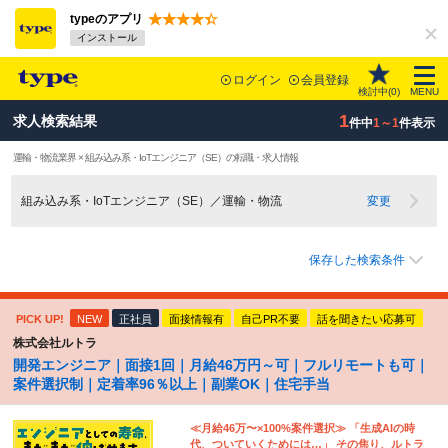
typeのアプリ
インストール
ログイン
会員登録
検討中(
0
)
MENU
1
求人検索結果
件中
1～1
件表示
運輸・物流業界 × 組み込み系・IoTエンジニア（SE）の転職・求人情報
組み込み系・IoTエンジニア（SE）／運輸・物流
変更
保存した検索条件
PICK UP!
NEW
正社員
面接情報有
自己PR不要
話を聞きたい応募可
株式会社ルトラ
開発エンジニア｜面接1回｜月給46万円～可｜フルリモートも可｜
案件選択制｜定着率96％以上｜副業OK｜住宅手当
≪月給46万〜×100%案件選択≫ 「生成AIの時
代、ついていくためには…」 その焦り、ルトラ