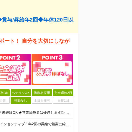
◆賞与/昇給年2回◆年休120日以
ポート！ 自分を大切にしなが
卒OK
ベテランOK
複数名採用
完全週休2日
企業
転勤なし
土日面接可
面接1回
＼営業デビューしたい方も大歓迎です！／ ＊学歴不問 ＊未経験OK ★営業経験者は優遇します◎ ＼こんな方にオススメです◎／ ◆新しいことにワクワクできる方 ◆会社と一緒に成長していきたいと考えている
月給28万～33万＋各種手当＋賞与年2回（7月/12月）＋インセンティブ └年2回の昇給で着実に給与アップを狙えます◎ ※経験・スキルを考慮の上、当社規定により優遇します。 ※試用期間6か月あり（資