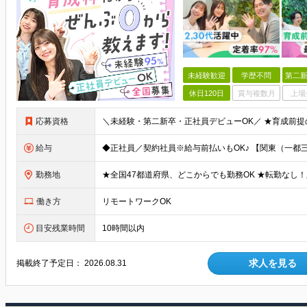
未経験歓迎
学歴不問
第二新
休日120日
賞与複数月
上場
応募資格
給与
勤務地
働き方
リモートワークOK
目安残業時間
10時間以内
求人を見る
掲載終了予定日：
2026.08.31