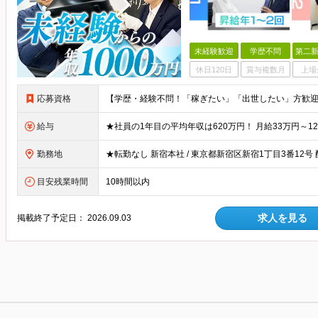
未経験歓迎
学歴不問
第二新
休日120日
賞与複数月
上場
応募資格
給与
勤務地
目安残業時間
10時間以内
求人を見る
掲載終了予定日：
2026.09.03