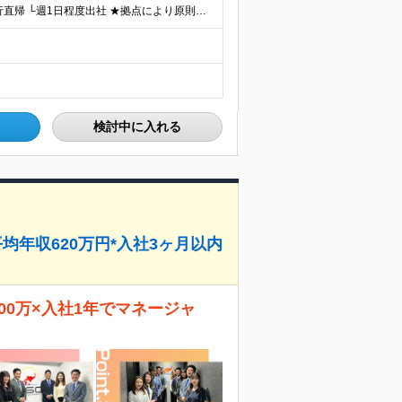
★転居を伴う転勤なし ★慣れてきたらテレワーク＋直行直帰 └週1日程度出社 ★拠点により原則オフィス出社の場合もあり ＼各拠点のいずれかにて勤務していただきます／※希望は面接時にお伺いします ■北海
検討中に入れる
均年収620万円*入社3ヶ月以内
00万×入社1年でマネージャ