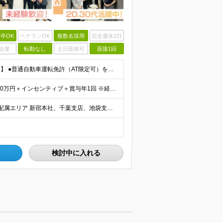
卒OK
ベテランOK
複数名採用
完全週休2日
企業
転勤なし
土日面接可
面接1回
【学歴・経験不問！「稼ぎたい」「出世したい」方歓迎】 ●普通自動車運転免許（AT限定可）をお持ちの方 ☆こんな方はおすすめ！☆ ◎成長市場へ挑戦したい方 ◎年功序列ではなく正当な評価と報酬を得たい方
★社員の1年目の平均年収は620万円！ 月給33万円～120万円＋インセンティブ＋賞与年1回 ※経験・能力を考慮の上、決定します。 ※固定残業代（月69.5時間分・9万7,000円～）含む。超過分別
★転勤なし 新宿本社 / 東京都新宿区新宿1丁目3番12号 配属エリア 新宿本社、千葉支店、池袋支店、立川支店、大宮支店、品川支店、新横浜支店、横浜支店、竹ノ塚支店、水戸支店、高崎支店、宇都宮支店
検討中に入れる