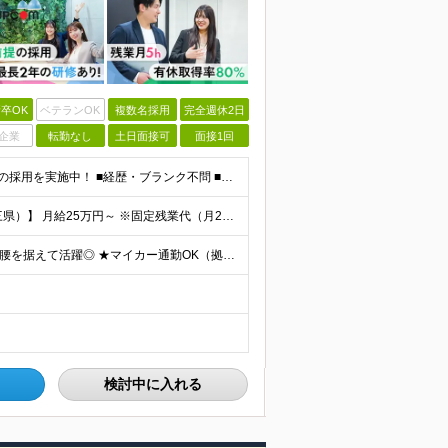
卒OK
ベテランOK
複数名採用
完全週休2日
企業
転勤なし
土日面接可
面接1回
＼未経験・第二新卒・正社員デビューOK／ ★育成前提の採用を実施中！ ■経歴・ブランク不問 ■学歴不問 ≪≪特別なスキルや経験は必要なし！≫≫ 当社では人柄重視の採用を実施しています。 働く先輩社員
◆正社員／契約社員※給与前払いもOK♪ 【関東（一都三県）】 月給25万円～ ※固定残業代（月20時間分／月3万2383円）を含む。超過分は別途支給。 ※試用期間中の給与は月給23万円～ 【関東（北
★全国47都道府県、どこからでも勤務OK ★転勤なし！腰を据えて活躍◎ ★マイカー通勤OK（拠点による） ★業務に慣れたら、ゆくゆくはリモート併用やフルリモートも可能 全国のお客様先にて勤務していた
検討中に入れる