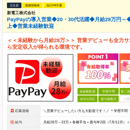
正社員
面接情報有
自己PR不要
新電工株式会社
PayPayの導入営業◆20・30代活躍◆月給28万円～
上◆営業未経験歓迎
＜＜未経験から月給28万＞＞ 営業デビューも全力サ
ら安定収入が得られる環境です。
未経験歓迎
学歴不問
第二新
休日120日
賞与複数月
上場
応募資格
給与