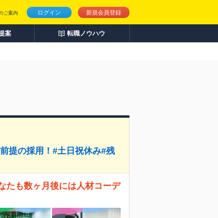
ログイン
新規会員登録
のご案内
人提案
転職ノウハウ
前提の採用！#土日祝休み#残
あなたも数ヶ月後には人材コーデ