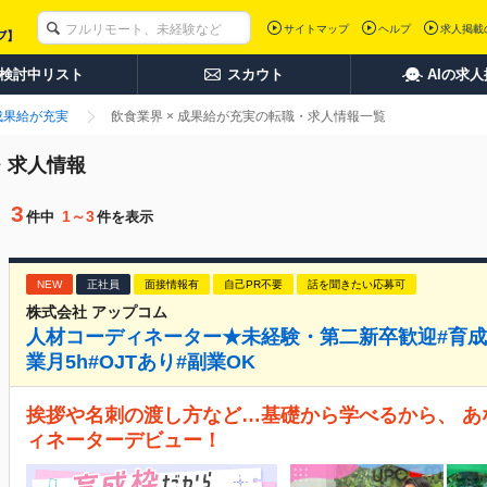
サイトマップ
ヘルプ
求人掲載
検討中リスト
スカウト
AIの求
成果給が充実
飲食業界 × 成果給が充実の転職・求人情報一覧
・求人情報
3
1～3
件中
件を表示
NEW
正社員
面接情報有
自己PR不要
話を聞きたい応募可
株式会社 アップコム
人材コーディネーター★未経験・第二新卒歓迎#育成
業月5h#OJTあり#副業OK
挨拶や名刺の渡し方など…基礎から学べるから、 
ィネーターデビュー！