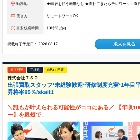
勤務地
働き方
リモートワークOK
目安残業時間
10時間以内
求人を見る
掲載終了予定日：
2026.08.17
終了間近
正社員
自己PR不要
株式会社ＴＳＯ
出張買取スタッフ*未経験歓迎*研修制度充実*1年目平
昇格率85％/skait1
＼誰もが叶えられる可能性がココにある／ 【年収10
ー】を最短で。