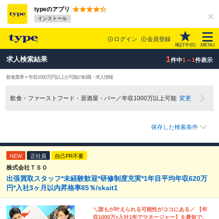
typeのアプリ
インストール
ログイン
会員登録
検討中(
0
)
MENU
1
求人検索結果
件中
1～1
件表示
飲食業界 × 年収1000万円以上が可能の転職・求人情報
飲食・ファーストフード・居酒屋・バー／年収1000万以上可能
変更
保存した検索条件
NEW
正社員
自己PR不要
株式会社ＴＳＯ
出張買取スタッフ*未経験歓迎*研修制度充実*1年目平均年収620万
円*入社3ヶ月以内昇格率85％/skait1
＼誰もが叶えられる可能性がココにある／ 【年
収1000万×入社1年でマネージャー】を最短で。