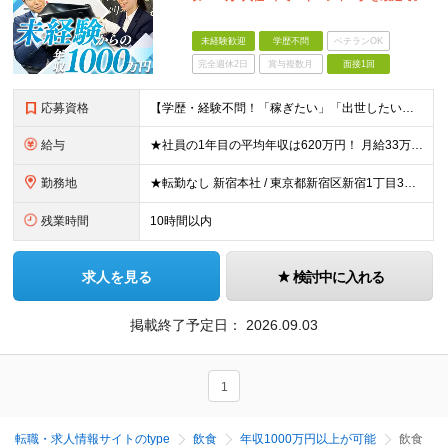
未経験歓迎
学歴不問
ベテランOK
完全週休2日
賞与複数月
面接1回
応募資格
【学歴・経験不問！「稼ぎたい」「出世したい」方歓迎】 ●普通自動車運転免許（AT限定可）をお持ちの方 ☆こんな方はおすすめ！☆ ◎成長市場へ挑戦したい方 ◎年功序列ではなく正当な評価と報酬を得たい方
給与
★社員の1年目の平均年収は620万円！ 月給33万円～120万円＋インセンティブ＋賞与年1回 ※経験・能力を考慮の上、決定します。 ※固定残業代（月69.5時間分・9万7,000円～）含む。超過分別
勤務地
★転勤なし 新宿本社 / 東京都新宿区新宿1丁目3番12号 配属エリア 新宿本社、千葉支店、池袋支店、立川支店、大宮支店、品川支店、新横浜支店、横浜支店、竹ノ塚支店、水戸支店、高崎支店、宇都宮支店
残業時間
10時間以内
求人を見る
検討中に入れる
掲載終了予定日：
2026.09.03
1
転職・求人情報サイトのtype
飲食
年収1000万円以上が可能
飲食