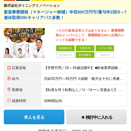
株式会社ダイニングイノベーション
新規事業開発（マネージャー候補）年収800万円可/賞与年2回/5～7
連休取得OK/キャリアパス多数！
＜ただの飲食店求人ではありません＞ 新業態開
発のメンバーとして、業態開発力NO.1企業のメ
ソッドを経験できる！
未経験歓迎
学歴不問
ベテランOK
完全週休2日
賞与複数月
面接1回
応募資格
【学歴不問／20～45歳活躍中】 ■飲食業界経験および販売／サービスの経験がある方を歓迎します 例えば「もっとこうすれば売れるのに」というアイデアを形にしたい方、経営陣に近いポジションでビジネスを
給与
月給35万円～65万円 ※経験・能力を十分に考慮し決定。 ※月給35万円～48万円までは非管理職となりますので、 上記月給には、月30時間分の固定残業代（61,620円～84,508円）および月10
勤務地
【転居を伴う転勤なし／U・Iターン支援あり】 本社（恵比寿）または当社が運営する東京都内の直営店舗での勤務 ※配属先は経験・希望・プロジェクト内容を踏まえて決定します。 ★社宅・引越支援制度あり（
残業時間
30時間以内
求人を見る
検討中に入れる