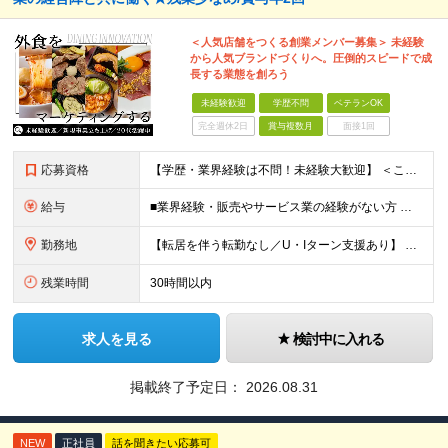
＜人気店舗をつくる創業メンバー募集＞ 未経験
から人気ブランドづくりへ。圧倒的スピードで成
長する業態を創ろう
未経験歓迎
学歴不問
ベテランOK
完全週休2日
賞与複数月
面接1回
応募資格
【学歴・業界経験は不問！未経験大歓迎】 ＜こんな方、大歓迎！＞ ・新しいことにイチから挑戦し、ワクワクする熱量を味わいたい方 ・毎日同じことの繰り返しから抜け出したい方 ・新しいブランドづくりに興味
給与
■業界経験・販売やサービス業の経験がない方 月給29.5万円～ ※固定残業手当（51,937円～/月30時間分）、固定深夜割増手当（3,463円～月10時間分） ■外食業界で店長・副店長等の経験をお
勤務地
【転居を伴う転勤なし／U・Iターン支援あり】 本社（恵比寿）または当社が運営する東京都内の直営店舗での勤務 ※配属先は経験・希望・プロジェクト内容を踏まえて決定します。 ★社宅・引越支援制度あり（
残業時間
30時間以内
求人を見る
検討中に入れる
掲載終了予定日：
2026.08.31
NEW
正社員
話を聞きたい応募可