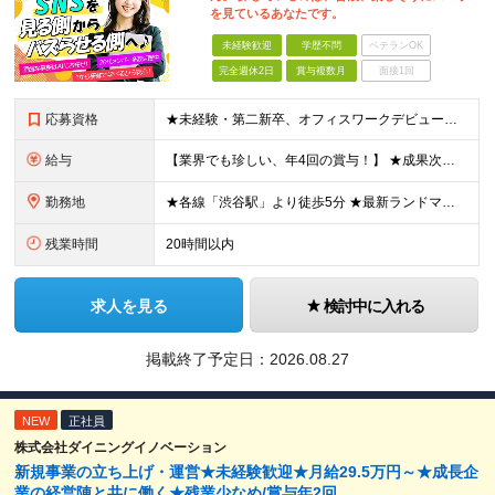
を見ているあなたです。
未経験歓迎
学歴不問
ベテランOK
完全週休2日
賞与複数月
面接1回
応募資格
★未経験・第二新卒、オフィスワークデビュー大歓迎 ★平均年齢は28.6歳！ ★20代の若手メンバーが中心になって活躍している職場です！ ●学歴不問 ※35歳以下の方（若年層の長期キャリア形成） ★こ
給与
【業界でも珍しい、年4回の賞与！】 ★成果次第でスピード昇給可 →20代で年収700万〜900万超も！ ■未経験：月給26〜30万円＋賞与年4回（業績による）＋各種手当 ※経験・スキルを考慮して決定
勤務地
★各線「渋谷駅」より徒歩5分 ★最新ランドマークオフィスです！ ★転勤はありません 【本社】 東京都渋谷区道玄坂2-25-12 道玄坂通 dogenzaka-dori 5階 ※(変更の範囲)上記を除
残業時間
20時間以内
求人を見る
検討中に入れる
掲載終了予定日：
2026.08.27
NEW
正社員
株式会社ダイニングイノベーション
新規事業の立ち上げ・運営★未経験歓迎★月給29.5万円～★成長企
業の経営陣と共に働く★残業少なめ/賞与年2回