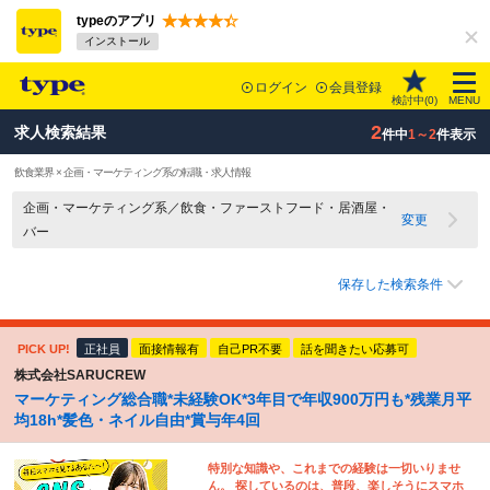
typeのアプリ
インストール
ログイン
会員登録
検討中(
0
)
MENU
2
求人検索結果
件中
1～2
件表示
飲食業界 × 企画・マーケティング系の転職・求人情報
企画・マーケティング系／飲食・ファーストフード・居酒屋・
変更
バー
保存した検索条件
PICK UP!
正社員
面接情報有
自己PR不要
話を聞きたい応募可
株式会社SARUCREW
マーケティング総合職*未経験OK*3年目で年収900万円も*残業月平
均18h*髪色・ネイル自由*賞与年4回
特別な知識や、これまでの経験は一切いりませ
ん。 探しているのは、普段、楽しそうにスマホ