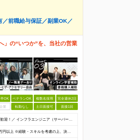
有／前職給与保証／副業OK／
へ」の“いつか”を、当社の営業
卒OK
ベテランOK
複数名採用
完全週休2日
企業
転勤なし
土日面接可
面接1回
＼運用・保守・監視フェーズからのステップアップも大歓迎！／ インフラエンジニア（サーバー、ネットワーク、クラウド等）の実務経験をお持ちの方 ★学歴不問 ★第二新卒OK ＜こんな方にピッタリです＞ ・
＼前職給与保証｜年収150万円UP実績あり！／ 月給30万円以上 ※経験・スキルを考慮の上、決定します。 ※上記月給には固定残業代（35時間分／5万2,500円～）を含みます ※固定残業代は給与に応