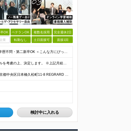
卒OK
ベテランOK
複数名採用
完全週休2日
企業
転勤なし
土日面接可
面接1回
＼未経験歓迎！ITの知識がない方も応募OKです◎／ ※学歴不問・第二新卒OK ＜こんな方にぴったりです＞ ・自分らしく働ける環境がいい方 ・気軽に相談できる相手が欲しい方 ・ワークライフバランスを大
★前職給与保証します！ 月給30万円以上 ※経験・スキルを考慮の上、決定します。 ※上記月給には固定残業代（35時間分／5万2,500円～）を含みます ※固定残業代は給与に応じて変動します ※残業
★完全在宅案件あり/テレワーク相談可能 ★転勤なし 東京都中央区日本橋久松町11-8 REGRARD NINGYOCHO B1F ┗一都三県（東京・神奈川・千葉・埼玉）の案件先へ勤務いただきます。
検討中に入れる