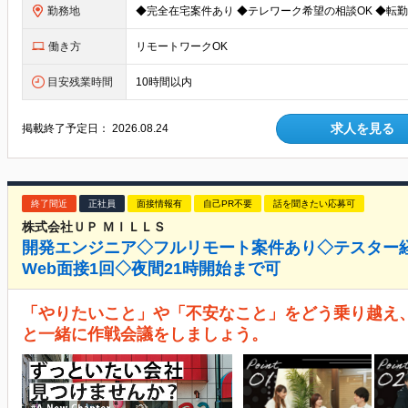
勤務地
働き方
リモートワークOK
目安残業時間
10時間以内
求人を見る
掲載終了予定日：
2026.08.24
終了間近
正社員
面接情報有
自己PR不要
話を聞きたい応募可
株式会社ＵＰ ＭＩＬＬＳ
開発エンジニア◇フルリモート案件あり◇テスター
Web面接1回◇夜間21時開始まで可
「やりたいこと」や「不安なこと」をどう乗り越え
と一緒に作戦会議をしましょう。