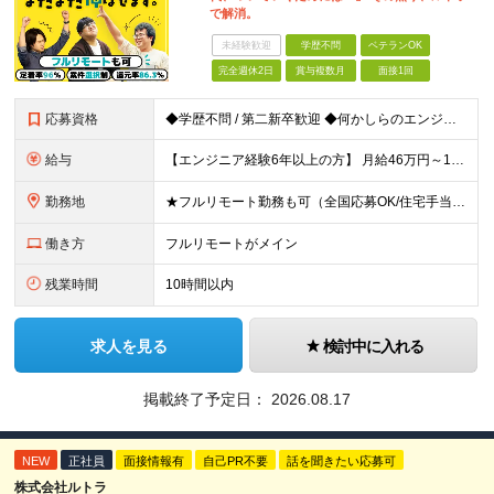
で解消。
未経験歓迎
学歴不問
ベテランOK
完全週休2日
賞与複数月
面接1回
応募資格
◆学歴不問 / 第二新卒歓迎 ◆何かしらのエンジニア経験をお持ちの方 （言語・期間・フェーズ不問） 経験浅めの方も遠慮なくご応募ください！ ■入社前Q＆A ────── ◎実力に見合った報酬が手に
給与
【エンジニア経験6年以上の方】 月給46万円～100万円（固定残業代含む） ※上記月給には月30時間分の固定残業代（月8万7,400円～月19万円）を含む。超過分は全額支給。 【エンジニア経験4年以
勤務地
★フルリモート勤務も可（全国応募OK/住宅手当を支給します） ※案件によって常駐が必要になる場合があります。 ※希望がない限り、転勤はありません ※U・Iターン歓迎 ★ルトラの社員は全国各地で活躍中
働き方
フルリモートがメイン
残業時間
10時間以内
求人を見る
検討中に入れる
掲載終了予定日：
2026.08.17
NEW
正社員
面接情報有
自己PR不要
話を聞きたい応募可
株式会社ルトラ