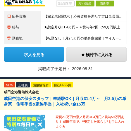
完全週休2日
賞与複数月
面接1回
応募資格
【完全未経験OK｜応募資格を満たす方は全員面接！】 ◎学歴不問／前職不問／転職回数不問 ◎自動車免許・英語力なども一切不問 ◎58歳以下の方（長期のキャリア形成を図るため） ブランクがある方、正社員
給与
★想定月収31.4万円～＋賞与年2回（59万円以上） ★入社お祝い金15万円支給 ★水道+光熱費無料の家賃がリーズナブルな社員寮(単身寮)あり！ 月給24万5000円以上(基本給21万1000円＋業
勤務地
【転勤なし｜月2.5万円の単身寮完備｜マイカー・バイク通勤OK】 成田空港または空港関連施設での勤務となります。 お住まいや希望を考慮し、千葉市美浜区・四街道市への配属となる場合もあります。 【本社
求人を見る
検討中に入れる
掲載終了予定日：
2026.08.31
NEW
正社員
面接情報有
自己PR不要
成田空港警備株式会社
成田空港の保安スタッフ｜未経験OK｜月収31.4万～｜月2.5万の単
身寮｜住宅手当&家族手当｜入社祝い金15万
家賃2.5万円の寮／月収31.4万円／賞与59万円あ
り！ 成田空港で、“安定した暮らし”を手に入れ
よう★