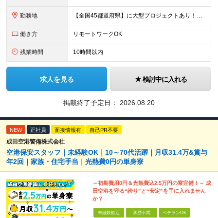
勤務地
【全国45都道府県】に大型プロジェクトあり！※ 四国・沖縄を除く 主要勤務地： 北海道/宮城県/栃木県/埼玉県/千葉県/東京都/神奈川県/愛知県/大阪府/京都府/兵庫県/広島県/福岡県/熊本県 ※勤
働き方
リモートワークOK
残業時間
10時間以内
求人を見る
検討中に入れる
掲載終了予定日：
2026.08.20
NEW
正社員
面接情報有
自己PR不要
成田空港警備株式会社
空港保安スタッフ｜未経験OK｜10～70代活躍｜月収31.4万&賞与
年2回｜家族・住宅手当｜光熱費0円の単身寮
～初期費用0円＆光熱費込2.5万円の寮完備！～ 成
田空港を守る“誇り”と“安定”を手に入れません
か？
未経験歓迎
学歴不問
ベテランOK