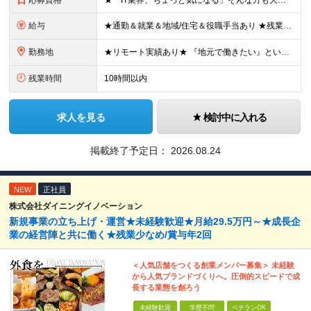
応募資格
★「IT業界、ちょっと気になる」そんな方も大歓迎！ ■学歴不問 ■未経験・第二新卒歓迎 ■知識・経験はこれから身につけていければOK！ □■ステップアップ■□ 社内システム開発やインフラ構築などジャ
給与
★通勤＆就業＆地域/住宅＆役職手当あり ★残業代は全額支給 ★選べる給与制度あり！ ■東京・神奈川・千葉・埼玉勤務の場合 月給24.5万円～55万円＋諸手当 （残業代は全額支給） (20,000円の
勤務地
★リモート実績あり★ 『地元で働きたい』という希望に、業界トップクラス約7,000件の取引事業所数、90,000件以上のプロジェクトから検討をいたします。 全国の取引先での就業となります（沖縄を除
残業時間
10時間以内
求人を見る
検討中に入れる
掲載終了予定日：
2026.08.24
NEW
正社員
株式会社ダイニングイノベーション
新規事業の立ち上げ・運営★未経験歓迎★月給29.5万円～★成長企
業の経営陣と共に働く★残業少なめ/賞与年2回
＜人気店舗をつくる創業メンバー募集＞ 未経験
から人気ブランドづくりへ。圧倒的スピードで成
長する業態を創ろう
未経験歓迎
学歴不問
ベテランOK