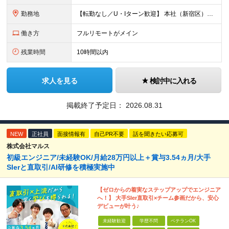
勤務地
【転勤なし／U・Iターン歓迎】 本社（新宿区）、大阪支店、名古屋支店または東京都・神奈川県・千葉県・埼玉県・愛知県・大阪府・福岡県をはじめ、全国のプロジェクト先 ※ご希望を最大限考慮して配属先を決定
働き方
フルリモートがメイン
残業時間
10時間以内
求人を見る
検討中に入れる
掲載終了予定日：
2026.08.31
NEW
正社員
面接情報有
自己PR不要
話を聞きたい応募可
株式会社マルス
初級エンジニア/未経験OK/月給28万円以上＋賞与3.54ヵ月/大手
SIerと直取引/AI研修を積極実施中
【ゼロからの着実なステップアップでエンジニア
へ！】 大手SIer直取引×チーム参画だから、安心
デビューが叶う♪
未経験歓迎
学歴不問
ベテランOK