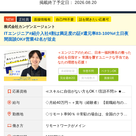
掲載終了予定日：
2026.08.20
NEW
正社員
面接情報有
自己PR不要
話を聞きたい応募可
株式会社カンゲンエージェント
ITエンジニア#紹介入社4割は満足度の証#還元率83-100%#土日夜
間面談OK#営業42名が並走
＜エンジニアのために、日本一福利厚生の整った
会社を目指す＞ 常識を覆すユニークな手当であ
なたの理想を応援！
未経験歓迎
学歴不問
ベテランOK
完全週休2日
賞与複数月
面接1回
応募資格
≪スキルに自信がない方もOK！/言語不問≫ ★第二新卒歓迎・ブランクがある方も歓迎！ ◆学歴不問 ◆微経験OK（何らかのエンジニア実務経験を1年以上お持ちの方） ＼エンジニアの皆様の不満を解決しま
給与
◇月給40万円～＋賞与（経験者） 【前職給与の総収入額を保証】 ※上記には固定残業代（30時間分／6万7000円～）が含まれています。超過分は時間外手当を別途支給。 ※試用期間3ヶ月（期間中は契約社員
勤務地
◇リモート率90％ ※常駐の場合は、全国のクライアント案件にアサイン予定（東京・神奈川・埼玉・千葉・愛知・大阪・福岡メイン） 【拠点】 ◆本社／東京都渋谷区道玄坂1丁目10番8号 渋谷道玄坂東急ビル
働き方
リモートワークがメイン