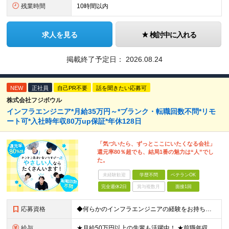
残業時間
10時間以内
求人を見る
検討中に入れる
掲載終了予定日：
2026.08.24
NEW
正社員
自己PR不要
話を聞きたい応募可
株式会社フジボウル
インフラエンジニア*月給35万円～*ブランク・転職回数不問*リモ
ート可*入社時年収80万up保証*年休128日
「気づいたら、ずっとここにいたくなる会社」
還元率80％超でも、結局1番の魅力は“人”でし
た。
未経験歓迎
学歴不問
ベテランOK
完全週休2日
賞与複数月
面接1回
応募資格
◆何らかのインフラエンジニアの経験をお持ちの方 ┗設計・構築経験だけではなく、運用・保守経験があるという方も、お気軽にご応募ください！ ┗ブランク・転職回数は不問です！ ┗ネガティブな応募理由も歓迎で
給与
★月給50万円以上の先輩も活躍中！ ★前職年収から80万円以上UP保証 月給35万円～ ※月給には固定残業代を含む(月20時間分/2万6000円～/超過分別途支給） ※残業がなくても上記支給(基本残