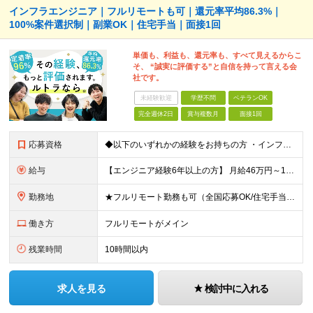
インフラエンジニア｜フルリモートも可｜還元率平均86.3%｜
100%案件選択制｜副業OK｜住宅手当｜面接1回
単価も、利益も、還元率も、すべて見えるからこ
そ、 “誠実に評価する”と自信を持って言える会
社です。
未経験歓迎
学歴不問
ベテランOK
完全週休2日
賞与複数月
面接1回
応募資格
◆以下のいずれかの経験をお持ちの方 ・インフラ設計・構築の実務経験（オンプレ/クラウドどちらもOK） ・クラウド環境下での運用保守に関する実務経験 ◆学歴不問 ＜こんな方は特に歓迎します＞ ◎これま
給与
【エンジニア経験6年以上の方】 月給46万円～100万円（固定残業代含む） ※上記月給には月30時間分の固定残業代（月8万7,400円～月19万円）を含む。超過分は全額支給。 【エンジニア経験4年以
勤務地
★フルリモート勤務も可（全国応募OK/住宅手当を支給します） ※案件によって常駐が必要になる場合があります。 ※希望がない限り、転勤はありません ※U・Iターン歓迎 ★ルトラの社員は全国各地で活躍中
働き方
フルリモートがメイン
残業時間
10時間以内
求人を見る
検討中に入れる