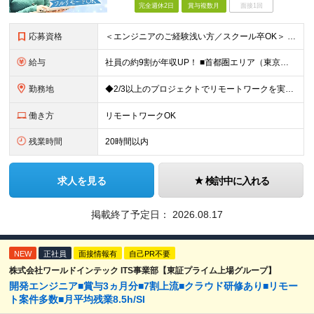
完全週休2日
賞与複数月
面接1回
応募資格
＜エンジニアのご経験浅い方／スクール卒OK＞ ◆学歴不問 ◆未経験OK ＜こんな方は大歓迎！＞ ◎今の収入に不満がある方 ◎新しい言語・スキルに挑戦したい方 ◎腰を据えて活躍したい方 ◎頑張りを評価
給与
社員の約9割が年収UP！ ■首都圏エリア（東京、神奈川、千葉、埼玉勤務） 月給25万円～26万円（固定残業代含む） ※固定残業代は、時間外労働の有無に関わらず17時間分を30,000円～31,200
勤務地
◆2/3以上のプロジェクトでリモートワークを実施中！ ≪自社拠点≫ ・東京本社／東京都千代田区丸の内二丁目6番1号 丸の内パークビルディング6階 ・関西支社／⼤阪府⼤阪市中央区安⼟町2-3-13 ⼤
働き方
リモートワークOK
残業時間
20時間以内
求人を見る
検討中に入れる
掲載終了予定日：
2026.08.17
NEW
正社員
面接情報有
自己PR不要
株式会社ワールドインテック ITS事業部【東証プライム上場グループ】
開発エンジニア■賞与3ヵ月分■7割上流■クラウド研修あり■リモー
ト案件多数■月平均残業8.5h/SI