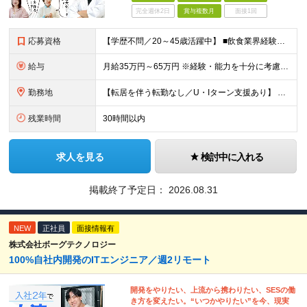
完全週休2日
賞与複数月
面接1回
応募資格
【学歴不問／20～45歳活躍中】 ■飲食業界経験および販売／サービスの経験がある方を歓迎します 例えば「もっとこうすれば売れるのに」というアイデアを形にしたい方、経営陣に近いポジションでビジネスを
給与
月給35万円～65万円 ※経験・能力を十分に考慮し決定。 ※月給35万円～48万円までは非管理職となりますので、 上記月給には、月30時間分の固定残業代（61,620円～84,508円）および月10
勤務地
【転居を伴う転勤なし／U・Iターン支援あり】 本社（恵比寿）または当社が運営する東京都内の直営店舗での勤務 ※配属先は経験・希望・プロジェクト内容を踏まえて決定します。 ★社宅・引越支援制度あり（
残業時間
30時間以内
求人を見る
検討中に入れる
掲載終了予定日：
2026.08.31
NEW
正社員
面接情報有
株式会社ボーグテクノロジー
100%自社内開発のITエンジニア／週2リモート
開発をやりたい、上流から携わりたい、SESの働
き方を変えたい。“いつかやりたい”を今、現実