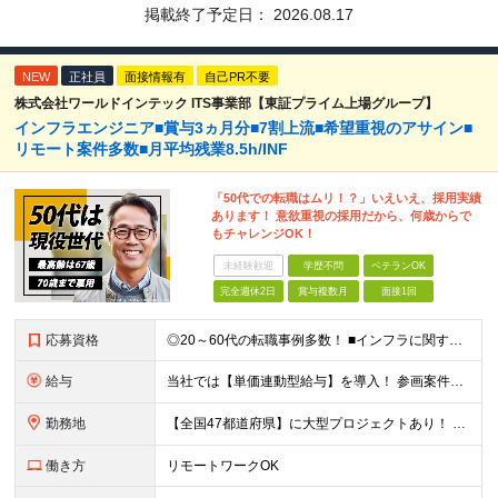
掲載終了予定日：
2026.08.17
NEW
正社員
面接情報有
自己PR不要
株式会社ワールドインテック ITS事業部【東証プライム上場グループ】
インフラエンジニア■賞与3ヵ月分■7割上流■希望重視のアサイン■
リモート案件多数■月平均残業8.5h/INF
「50代での転職はムリ！？」いえいえ、採用実績
あります！ 意欲重視の採用だから、何歳からで
もチャレンジOK！
未経験歓迎
学歴不問
ベテランOK
完全週休2日
賞与複数月
面接1回
応募資格
◎20～60代の転職事例多数！ ■インフラに関する何らかのご経験 ■学歴不問/転職回数は一切不問！
給与
当社では【単価連動型給与】を導入！ 参画案件の契約単価に連動して給与が決定。 還元率は単価の【70％～80％】と東証プライム上場グループとして高水準です！（社会保険料・教育コスト含む） ■関東：月給
勤務地
【全国47都道府県】に大型プロジェクトあり！ 主要勤務地： 北海道/宮城県/栃木県/埼玉県/千葉県/東京都/神奈川県/愛知県/大阪府/京都府/兵庫県/広島県/福岡県/熊本県 ※勤務エリアは、あなたの
働き方
リモートワークOK