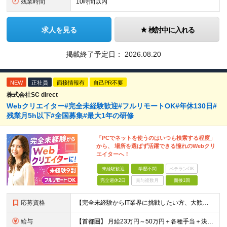
残業時間
10時間以内
求人を見る
検討中に入れる
掲載終了予定日：
2026.08.20
NEW
正社員
面接情報有
自己PR不要
株式会社SC direct
Webクリエイター#完全未経験歓迎#フルリモートOK#年休130日#
残業月5h以下#全国募集#最大1年の研修
「PCでネットを使うのはいつも検索する程度」
から、 場所を選ばず活躍できる憧れのWebクリ
エイターへ！
未経験歓迎
学歴不問
ベテランOK
完全週休2日
賞与複数月
面接1回
応募資格
【完全未経験からIT業界に挑戦したい方、大歓迎！】 ●応募年齢制限：34歳まで（若年層の長期キャリア形成を図るため） ★学歴不問・転職回数不問 ★第二新卒・社会人デビューOK 【こんな方を求めていま
給与
【首都圏】 月給23万円～50万円＋各種手当＋決算賞与 【大阪】 月給22万円～50万円＋各種手当＋決算賞与 【愛知】 月給21.5万円～50万円＋各種手当＋決算賞与 【福岡・宮城】 月給20万