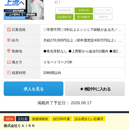
に！
未経験歓迎
学歴不問
ベテランOK
完全週休2日
賞与複数月
面接1回
応募資格
◇学歴不問◇3年以上エンジニア経験がある方／人柄重視の採用です 必須条件―MUST― ■3年以上エンジニア経験がある方 ■C#、Java、Node.js、VB.NETを使った実務経験がある方 《
給与
月給270,000円以上（初年度想定400万円以上） ※ご経験やスキル、前職給等を考慮して給与額を決定します。 ※試用期間は3ヶ月間となります。期間中の待遇に変更はありません。 ★社員の昇給率はほ
勤務地
◆客先常駐なし ◆上野駅から徒歩5分圏内 ◆週2回のリモートワーク実施中 ◆転勤なし 上野の各オフィスでの勤務となります。 ￣￣￣￣￣￣￣￣￣￣￣￣￣￣￣￣￣ ＜本社＞ 東京都台東区上野7-2-8
働き方
リモートワークOK
残業時間
20時間以内
求人を見る
検討中に入れる
掲載終了予定日：
2026.08.17
NEW
正社員
面接情報有
自己PR不要
話を聞きたい応募可
株式会社ＣＡＩＲＮ