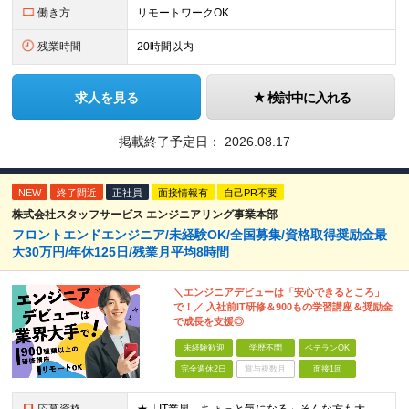
働き方
リモートワークOK
残業時間
20時間以内
求人を見る
検討中に入れる
掲載終了予定日：
2026.08.17
NEW
終了間近
正社員
面接情報有
自己PR不要
株式会社スタッフサービス エンジニアリング事業本部
フロントエンドエンジニア/未経験OK/全国募集/資格取得奨励金最
大30万円/年休125日/残業月平均8時間
＼エンジニアデビューは「安心できるところ」
で！／ 入社前IT研修＆900もの学習講座＆奨励金
で成長を支援◎
未経験歓迎
学歴不問
ベテランOK
完全週休2日
賞与複数月
面接1回