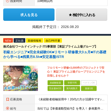
残業時間
10時間以内
求人を見る
検討中に入れる
掲載終了予定日：
2026.08.20
NEW
正社員
面接情報有
自己PR不要
株式会社ワールドインテック ITS事業部【東証プライム上場グループ】
初級エンジニア■完全未経験OK■リモート研修最大3ヵ月■ITの基礎
から学べる■残業月8.5h■安定基盤/STR
フルリモート研修×3,000件のプロジェクトで安
心！ 東証プライム上場グループでエンジニアを
目指しませんか？
未経験歓迎
学歴不問
ベテランOK
完全週休2日
賞与複数月
面接1回
応募資格
《未経験者積極採用中！20代の方が活躍中です♪》 ◎約4割が実務未経験入社！ ■学歴・職歴は一切問いません！ ■第二新卒の方もお気軽にご相談ください♪ ■入社してから数年は、転勤の可能性があります
給与
当社では【単価連動型給与】を導入！ 参画案件の契約単価に連動して給与が決定。 還元率は単価の【70％～80％】と東証プライム上場グループとして高水準です！（社会保険料・教育コスト含む） ■関東：月給