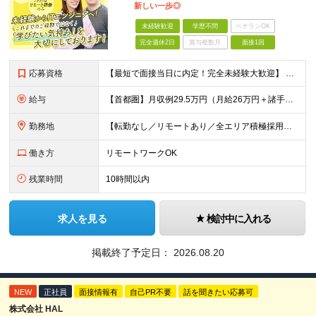
新しい一歩◎
未経験歓迎
学歴不問
ベテランOK
完全週休2日
賞与複数月
面接1回
応募資格
【最短で面接当日に内定！完全未経験大歓迎】 ・業種／職種未経験歓迎 ・社会人デビュー、第二新卒、既卒者大歓迎 ・学歴不問（文系、理系不問） ・20代～30代、男女問わず活躍中 ・服装、髪色自由 ・明確
給与
【首都圏】月収例29.5万円（月給26万円＋諸手当） 【東海・関西】月収例28.5万円（月給25万円＋諸手当） 【九州】月収例26万円（月給23万円＋諸手当） ※経験・スキル・前職給与を踏まえ、総合
勤務地
【転勤なし／リモートあり／全エリア積極採用】 ・大手企業のプロジェクト中心 ・勤務エリアや配属先は希望を考慮 ・研修はリモートメインで実施 ・UIターン歓迎 ＜主なエリア＞ ■首都圏…東京・神奈川・
働き方
リモートワークOK
残業時間
10時間以内
求人を見る
検討中に入れる
掲載終了予定日：
2026.08.20
NEW
正社員
面接情報有
自己PR不要
話を聞きたい応募可
株式会社 HAL