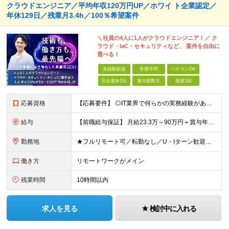
クラウドエンジニア／平均年収120万円UP／ホワイ ト企業認定／
年休129日／残業月3.4h／100％希望案件
＼社員の4人に1人がクラウドエンジニア！／ ク
ラウド・IaC・セキュリティなど、 案件を自由に
選べる！
未経験歓迎
学歴不問
ベテランOK
完全週休2日
賞与複数月
面接1回
応募資格
【応募要件】 ◎IT業界で何らかの実務経験がある方 └2～3ヶ月の実務経験のある方は歓迎します！ 例）PCキッティングやモバイル通信基地局の業務経験者など インフラエンジニアとして経験のある方は、
給与
【前職給与保証】 月給23.3万～90万円＋賞与年2回＋インセンティブ ★年収1000万円以上の実績あり！ ※上記月給には月20～30時間分（2万9,300円～21万7,900円）の固定残業代を含み
勤務地
★フルリモート可／転勤なし／U・Iターン歓迎★ ◎勤務地は相談の上、ご自宅近くに調整します！ 【勤務地】 本社、または東京／埼玉／千葉／神奈川／愛知／仙台のクライアント先 ◎完全在宅（フルリモート）
働き方
リモートワークがメイン
残業時間
10時間以内
求人を見る
検討中に入れる