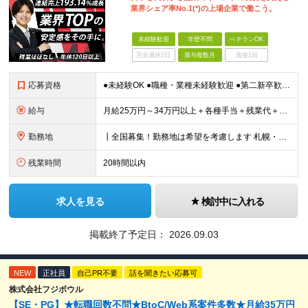
業界シェア率No.1(*)の上場企業で働こう。
未経験歓迎
学歴不問
ベテランOK
完全週休2日
賞与複数月
面接1回
応募資格
●未経験OK ●職種・業種未経験歓迎 ●第二新卒歓迎 ●学歴不問 ＜こんな方におすすめ！＞ ◎ホテル・アパレル・携帯販売など接客経験を活かしたい ◎「今の会社、この先が見えない」と感じている ◎上場
給与
月給25万円～34万円以上＋各種手当＋残業代＋賞与年2回（昨年度2～4ヶ月分） 初年度想定年収：350万円～ ＜クラス・経験別の月給目安＞ ■メンバークラス：月給25万円以上 ■店長やSVなどのマネ
勤務地
┃全国募集！勤務地は希望を考慮します 札幌・仙台・東京・横浜・静岡・名古屋・大阪・京都・広島・福岡 募集 ※上記のほか、全国に拠点あり ※キャリアアップやキャリアシフトに伴う転勤も一部ありますが、基
残業時間
20時間以内
求人を見る
検討中に入れる
掲載終了予定日：
2026.09.03
NEW
正社員
自己PR不要
話を聞きたい応募可
株式会社フジボウル
【SE・PG】★転職回数不問★BtoC/Web系案件多数★月給35万円