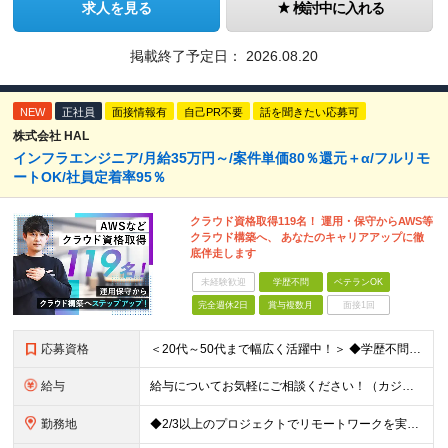
求人を見る
検討中に入れる
掲載終了予定日：
2026.08.20
NEW
正社員
面接情報有
自己PR不要
話を聞きたい応募可
株式会社 HAL
インフラエンジニア/月給35万円～/案件単価80％還元＋α/フルリモ
ートOK/社員定着率95％
クラウド資格取得119名！ 運用・保守からAWS等
クラウド構築へ、 あなたのキャリアアップに徹
底伴走します
未経験歓迎
学歴不問
ベテランOK
完全週休2日
賞与複数月
面接1回
応募資格
＜20代～50代まで幅広く活躍中！＞ ◆学歴不問 ◆何らかのインフラ関連の実務経験 ★経験年数不問/運用監視レベルも歓迎 ＜こんな方は大歓迎！＞ ◎今の収入に不満がある ◎もっと上流の案件で活躍した
給与
給与についてお気軽にご相談ください！（カジュアル面談可能） 月給35万円～＋各種手当＋賞与2回 ※固定残業代は、時間外労働の有無に関わらず40時間分を87,500円～支給 ※超過分は別途支給 ※試用
勤務地
◆2/3以上のプロジェクトでリモートワークを実施中！ ≪自社拠点≫ ・東京本社／東京都千代田区丸の内二丁目6番1号 丸の内パークビルディング6階 ・関西支社／⼤阪府⼤阪市中央区安⼟町2-3-13 ⼤