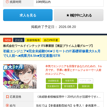
残業時間
10時間以内
求人を見る
検討中に入れる
掲載終了予定日：
2026.08.20
NEW
正社員
面接情報有
自己PR不要
株式会社ワールドインテック ITS事業部【東証プライム上場グループ】
初級エンジニア■完全未経験OK■リモートのIT基礎研修最大3ヵ月
で1人前へ■残業月8.5h■安定基盤/STR
本気でエンジニアを目指すあなたのための、3ヵ
月です。 手厚い教育とチームフォローで一人前
のエンジニアへ。
未経験歓迎
学歴不問
ベテランOK
完全週休2日
賞与複数月
面接1回
応募資格
《未経験者積極採用中！20代の方が活躍中です♪》 ◎約4割が実務未経験入社！ ■学歴・職歴は一切問いません！ ■第二新卒の方もお気軽にご相談ください♪ ■入社してから数年は、転勤の可能性があります
給与
当社では【単価連動型給与】を導入！ 参画案件の契約単価に連動して給与が決定。 還元率は単価の【70％～80％】と東証プライム上場グループとして高水準です！（社会保険料・教育コスト含む） ■関東：月給