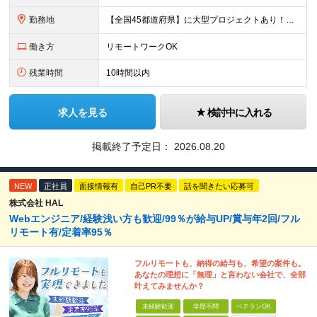
勤務地
【全国45都道府県】に大型プロジェクトあり！※ 四国・沖縄を除く 主要勤務地： 北海道/宮城県/栃木県/埼玉県/千葉県/東京都/神奈川県/愛知県/大阪府/京都府/兵庫県/広島県/福岡県/熊本県 ※勤
働き方
リモートワークOK
残業時間
10時間以内
求人を見る
検討中に入れる
掲載終了予定日：
2026.08.20
NEW
正社員
面接情報有
自己PR不要
話を聞きたい応募可
株式会社 HAL
Webエンジニア/経験浅い方も歓迎/99％が給与UP/賞与年2回/フル
リモート有/定着率95％
フルリモートも、納得の給与も、希望の案件も。
あなたの理想に「無理」と言わない会社で、全部
叶えてみませんか？
未経験歓迎
学歴不問
ベテランOK