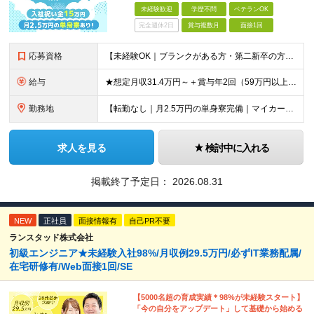
未経験歓迎
学歴不問
ベテランOK
完全週休2日
賞与複数月
面接1回
応募資格
【未経験OK｜ブランクがある方・第二新卒の方・正社員が初めての方も歓迎！】 ★応募資格を満たす方は面接確約！ ★20代・30代の若手スタッフも多数活躍中！ ◎58歳以下の方（長期のキャリア形成を図る
給与
★想定月収31.4万円～＋賞与年2回（59万円以上） ★入社お祝い金15万円支給 ★水道+光熱費無料の家賃がリーズナブルな社員寮(単身寮)あり！ ★住宅手当&家族手当あり 月給24万5000円以上(
勤務地
【転勤なし｜月2.5万円の単身寮完備｜マイカー・バイク通勤OK】 成田空港または空港関連施設での勤務となります。 お住まいや希望を考慮し、千葉市美浜区・四街道市への配属となる場合もあります。 【本社
求人を見る
検討中に入れる
掲載終了予定日：
2026.08.31
NEW
正社員
面接情報有
自己PR不要
ランスタッド株式会社
初級エンジニア★未経験入社98%/月収例29.5万円/必ずIT業務配属/
在宅研修有/Web面接1回/SE
【5000名超の育成実績＊98%が未経験スタート】
「今の自分をアップデート」して基礎から始める