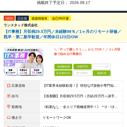
掲載終了予定日：
2026.08.17
NEW
正社員
面接情報有
自己PR不要
ランスタッド株式会社
【IT事務】月収例29.5万円／未経験98％／1ヶ月のリモート研修／
既卒・第二新卒歓迎／年間休日123日/OW
＼「ITって難しそう…」からでOK！／ 1ヶ月研
修で始めるIT事務◎
未経験歓迎
学歴不問
ベテランOK
完全週休2日
賞与複数月
面接1回
応募資格
【IT業界未経験歓迎！】 特別なIT資格や専門知識は必要ありません。 ・学歴不問（文系・理系不問） ・第二新卒、既卒の方も歓迎 ・20代を中心に幅広い年代が活躍中 ・基本的なPC操作ができる方 ・タ
給与
【首都圏】月収例29.5万円（月給26万円＋諸手当） 【東海・関西】月収例28.5万円（月給25万円＋諸手当） 【九州】月収例26万円（月給23万円＋諸手当） ※経験・スキル・前職給与を踏まえ、総合
勤務地
《転勤なし・全エリア積極採用中！》 ＊U・Iターンも歓迎 ＊研修はオンライン実施 ★勤務エリアは下記よりお選びいただけます★ 【首都圏】東京・神奈川・千葉・埼玉 【東海】愛知 【関西】大阪、京都、兵庫
働き方
リモートワークOK