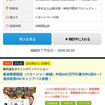
勤務地
☆本社または東京都・神奈川県内プロジェクト先での勤務となります ☆リモートワークOKの案件も多数あります(応相談) ☆転居を伴う転勤はありません ☆九州地方、北陸地方、北海道からの転職者も多数在籍！/
働き方
リモートワークOK
残業時間
10時間以内
求人を見る
検討中に入れる
掲載終了予定日：
2026.09.03
NEW
正社員
話を聞きたい応募可
株式会社ダイニングイノベーション
新規事業開発（マネージャー候補）年収800万円可/賞与年2回/5～7
連休取得OK/キャリアパス多数！
＜ただの飲食店求人ではありません＞ 新業態開
発のメンバーとして、業態開発力NO.1企業のメ
ソッドを経験できる！
未経験歓迎
学歴不問
ベテランOK