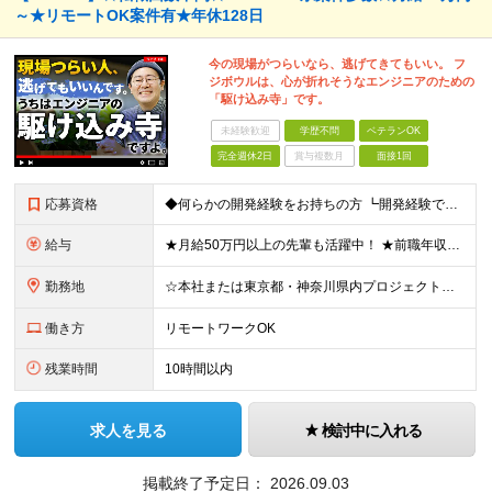
～★リモートOK案件有★年休128日
今の現場がつらいなら、逃げてきてもいい。 フ
ジボウルは、心が折れそうなエンジニアのための
「駆け込み寺」です。
未経験歓迎
学歴不問
ベテランOK
完全週休2日
賞与複数月
面接1回
応募資格
◆何らかの開発経験をお持ちの方 ┗開発経験ではなく、運用・保守経験があるという方も、お気軽にご応募ください！ ┗ブランク・転職回数は不問です！ ┗ネガティブな応募理由も歓迎です！ ※学歴不問 ☆活か
給与
★月給50万円以上の先輩も活躍中！ ★前職年収から80万円以上UP保証 月給35万円～ ※月給には固定残業代を含む(月20時間分/2万6000円～/超過分別途支給） ※残業がなくても上記支給(基本残
勤務地
☆本社または東京都・神奈川県内プロジェクト先での勤務となります ☆リモートワークOKの案件も多数あります(応相談) ☆転居を伴う転勤はありません ☆九州地方、北陸地方、北海道からの転職者も多数在籍！/
働き方
リモートワークOK
残業時間
10時間以内
求人を見る
検討中に入れる
掲載終了予定日：
2026.09.03