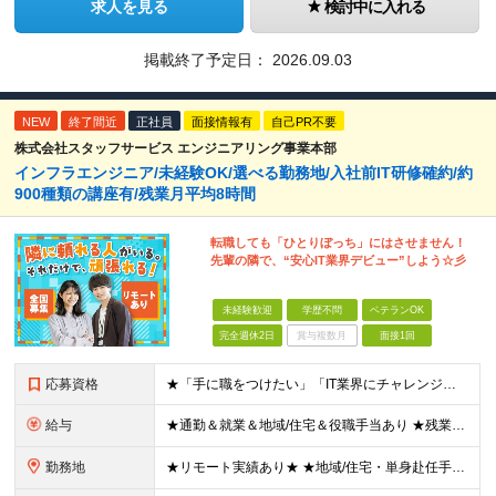
求人を見る
検討中に入れる
掲載終了予定日：
2026.09.03
NEW
終了間近
正社員
面接情報有
自己PR不要
株式会社スタッフサービス エンジニアリング事業本部
インフラエンジニア/未経験OK/選べる勤務地/入社前IT研修確約/約
900種類の講座有/残業月平均8時間
転職しても「ひとりぼっち」にはさせません！
先輩の隣で、“安心IT業界デビュー”しよう☆彡
未経験歓迎
学歴不問
ベテランOK
完全週休2日
賞与複数月
面接1回
応募資格
★「手に職をつけたい」「IT業界にチャレンジしたい」方歓迎！ ■学歴不問 ■IT知識・理系文系不問！未経験・第二新卒OK ★ITサポート・IT事務やエンジニアの経験をお持ちの方は優遇します！ 地方在
給与
★通勤＆就業＆地域/住宅＆役職手当あり ★残業代は全額支給 ★選べる給与制度あり！ ■東京・神奈川・千葉・埼玉勤務の場合 月給24.5万円～55万円＋諸手当 （残業代は全額支給） (20,000円の
勤務地
★リモート実績あり★ ★地域/住宅・単身赴任手当などサポートも万全 ★転任費用や寮・社宅制度も完備しています ★勤務地については希望を考慮の上、決定します ★面接地エリアでの就業率92％以上！ 『地