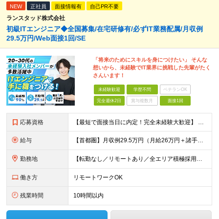
NEW
正社員
面接情報有
自己PR不要
ランスタッド株式会社
初級ITエンジニア◆全国募集/在宅研修有/必ずIT業務配属/月収例
29.5万円/Web面接1回/SE
「将来のためにスキルを身につけたい」 そんな
想いから、未経験でIT業界に挑戦した先輩がたく
さんいます！
未経験歓迎
学歴不問
ベテランOK
完全週休2日
賞与複数月
面接1回
応募資格
【最短で面接当日に内定！完全未経験大歓迎】 ・業種／職種未経験歓迎 ・社会人デビュー、第二新卒、既卒者大歓迎 ・学歴不問（文系、理系不問） ・20代～30代、男女問わず活躍中 ・服装、髪色自由 ・明確
給与
【首都圏】月収例29.5万円（月給26万円＋諸手当） 【東海・関西】月収例28.5万円（月給25万円＋諸手当） 【九州】月収例26万円（月給23万円＋諸手当） ※経験・スキル・前職給与を踏まえ、総合
勤務地
【転勤なし／リモートあり／全エリア積極採用中】 ・大手企業のプロジェクトが中心 ・勤務エリアは希望を考慮し決定 ・研修はリモートメインで実施します ・U&Iターンの方も大歓迎◎ ＜主なエリア＞ ■首
働き方
リモートワークOK
残業時間
10時間以内