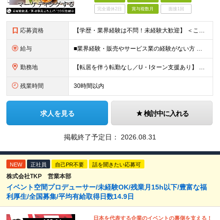
完全週休2日
賞与複数月
面接1回
応募資格
【学歴・業界経験は不問！未経験大歓迎】 ＜こんな方、大歓迎！＞ ・新しいことにイチから挑戦し、ワクワクする熱量を味わいたい方 ・毎日同じことの繰り返しから抜け出したい方 ・新しいブランドづくりに興味
給与
■業界経験・販売やサービス業の経験がない方 月給29.5万円～ ※固定残業手当（51,937円～/月30時間分）、固定深夜割増手当（3,463円～月10時間分） ■外食業界で店長・副店長等の経験をお
勤務地
【転居を伴う転勤なし／U・Iターン支援あり】 本社（恵比寿）または当社が運営する東京都内の直営店舗での勤務 ※配属先は経験・希望・プロジェクト内容を踏まえて決定します。 ★社宅・引越支援制度あり（
残業時間
30時間以内
求人を見る
検討中に入れる
掲載終了予定日：
2026.08.31
NEW
正社員
自己PR不要
話を聞きたい応募可
株式会社TKP 営業本部
イベント空間プロデューサー/未経験OK/残業月15h以下/豊富な福
利厚生/全国募集/平均有給取得日数14.9日
日本を代表する企業のイベントの裏側を支える！