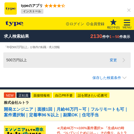
typeのアプリ
インストール
ログイン
会員登録
検討中(
0
)
MENU
2130
求人検索結果
件中
1～50
件表示
「年収500万円以上」が条件の転職・求人情報
500万円以上
変更
保存した検索条件
NEW
正社員
面接情報有
自己PR不要
話を聞きたい応募可
株式会社ルトラ
開発エンジニア｜面接1回｜月給46万円～可｜フルリモートも可｜
案件選択制｜定着率96％以上｜副業OK｜住宅手当
≪月給46万〜×100%案件選択≫ 「生成AIの時
代、ついていくためには…」 その焦り、ルトラ