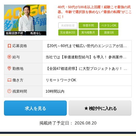
40代・50代が100名以上活躍！経験こそ最強の武
器。 年齢で選択肢を狭めない"最後の転職"がここ
に！
未経験歓迎
学歴不問
ベテランOK
完全週休2日
賞与複数月
面接1回
応募資格
【20代～60代まで幅広い世代のエンジニアが活躍してます】 ■学歴不問 ■転職回数不問 ■開発経験（年数不問）をお持ちの方
給与
当社では【単価連動型給与】を導入！ 参画案件の契約単価に連動して給与が決定。 還元率は単価の【70％～80％】と東証プライム上場グループとして高水準です！（社会保険料・教育コスト含む） ■関東：月給
勤務地
【全国47都道府県】に大型プロジェクトあり！ 主要勤務地： 北海道/宮城県/栃木県/埼玉県/千葉県/東京都/神奈川県/愛知県/大阪府/京都府/兵庫県/広島県/福岡県/熊本県 ※勤務エリアは、あなたの
働き方
リモートワークOK
残業時間
10時間以内
求人を見る
検討中に入れる
掲載終了予定日：
2026.08.20