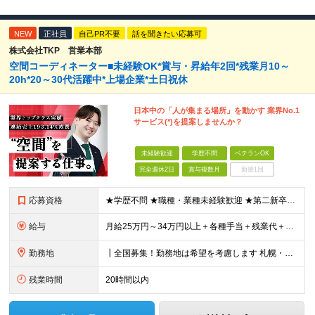
NEW
正社員
自己PR不要
話を聞きたい応募可
株式会社TKP 営業本部
空間コーディネーター■未経験OK*賞与・昇給年2回*残業月10～
20h*20～30代活躍中*上場企業*土日祝休
日本中の「人が集まる場所」を動かす 業界No.1
サービス(*)を提案しませんか？
未経験歓迎
学歴不問
ベテランOK
完全週休2日
賞与複数月
面接1回
応募資格
★学歴不問 ★職種・業種未経験歓迎 ★第二新卒歓迎 ＜こんな方にオススメ＞ ◎一つの商材ではなく、幅広い提案で勝負したい ◎成長企業でスケールの大きい仕事に挑戦したい ◎実力を評価されたい＆腰を据え
給与
月給25万円～34万円以上＋各種手当＋残業代＋賞与年2回 初年度想定年収：348万円～ ※経験・能力を考慮のうえ優遇します。 ※上記にはエリア給（10,000円～15,000円）、見込み残業代（20
勤務地
┃全国募集！勤務地は希望を考慮します 札幌・仙台・東京・横浜・金沢・名古屋・大阪・京都・広島・福岡 募集 ※上記のほか、全国に拠点あり ※キャリアアップやキャリアシフトに伴う転勤も一部ありますが、基
残業時間
20時間以内