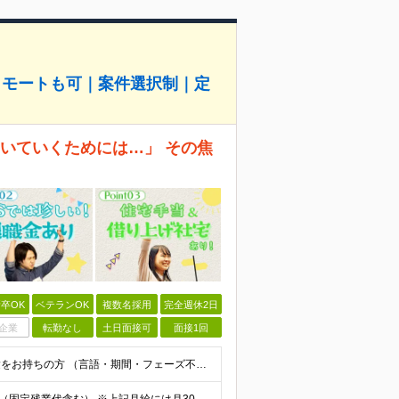
リモートも可｜案件選択制｜定
、ついていくためには…」 その焦
卒OK
ベテランOK
複数名採用
完全週休2日
企業
転勤なし
土日面接可
面接1回
◆学歴不問 / 第二新卒歓迎 ◆何かしらのエンジニア経験をお持ちの方 （言語・期間・フェーズ不問） 経験浅めの方も遠慮なくご応募ください！ ■入社前Q＆A ────── ◎実力に見合った報酬が手に