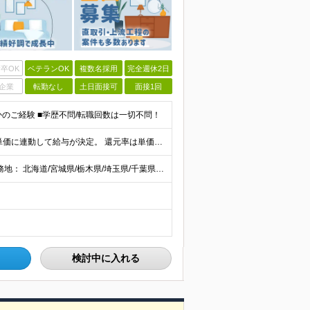
卒OK
ベテランOK
複数名採用
完全週休2日
企業
転勤なし
土日面接可
面接1回
かのご経験 ■学歴不問/転職回数は一切不問！
当社では【単価連動型給与】を導入！ 参画案件の契約単価に連動して給与が決定。 還元率は単価の【70％～80％】と東証プライム上場グループとして高水準です！（社会保険料・教育コスト含む） ■関東：月給
【全国47都道府県】に大型プロジェクトあり！ 主要勤務地： 北海道/宮城県/栃木県/埼玉県/千葉県/東京都/神奈川県/愛知県/大阪府/京都府/兵庫県/広島県/福岡県/熊本県 ※勤務エリアは、あなたの
検討中に入れる