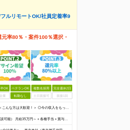
/フルリモートOK/社員定着率9
還元率80％・案件100％選択・
卒OK
ベテランOK
複数名採用
完全週休2日
企業
転勤なし
土日面接可
面接1回
◆学歴不問 ◆開発経験をお持ちの方（経験年数不問） ＜こんな方は大歓迎！＞ ◎今の収入をもっと増やしたい ◎もっと上流の案件で活躍したい ◎将来のキャリアにつながる案件に携わりたい ◎自分のやりたい
給与についてお気軽にご相談ください！（カジュアル面談可能） 月給35万円～＋各種手当＋賞与2回 ※固定残業代は、時間外労働の有無に関わらず40時間分を87,500円～支給 ※超過分は別途支給 ※試用