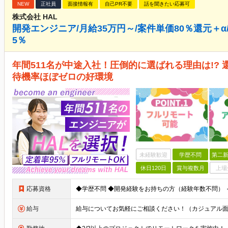
NEW
正社員
面接情報有
自己PR不要
話を聞きたい応募可
株式会社 HAL
開発エンジニア/月給35万円～/案件単価80％還元＋α
5％
年間511名が中途入社！圧倒的に選ばれる理由は!? 
待機率ほぼゼロの好環境
未経験歓迎
学歴不問
第二新
休日120日
賞与複数月
上場
応募資格
給与