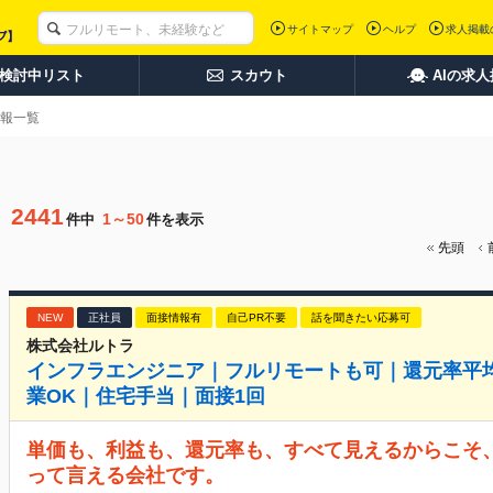
サイトマップ
ヘルプ
求人掲載
検討中リスト
スカウト
AIの求
報一覧
2441
1～50
件中
件を表示
先頭
NEW
正社員
面接情報有
自己PR不要
話を聞きたい応募可
株式会社ルトラ
インフラエンジニア｜フルリモートも可｜還元率平均8
業OK｜住宅手当｜面接1回
単価も、利益も、還元率も、すべて見えるからこそ、
って言える会社です。