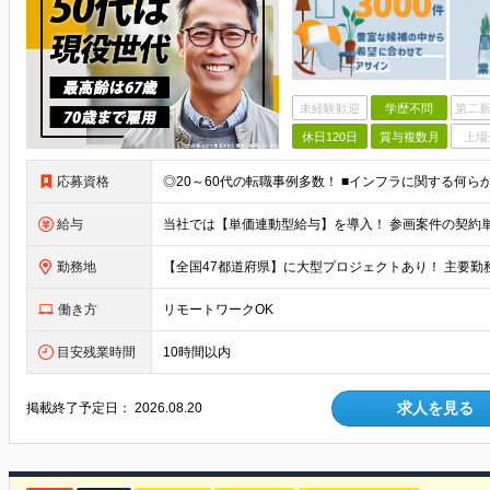
未経験歓迎
学歴不問
第二新
休日120日
賞与複数月
上場
応募資格
◎20～60代の転職事例多数！ ■インフラに関する何ら
給与
勤務地
働き方
リモートワークOK
目安残業時間
10時間以内
求人を見る
掲載終了予定日：
2026.08.20