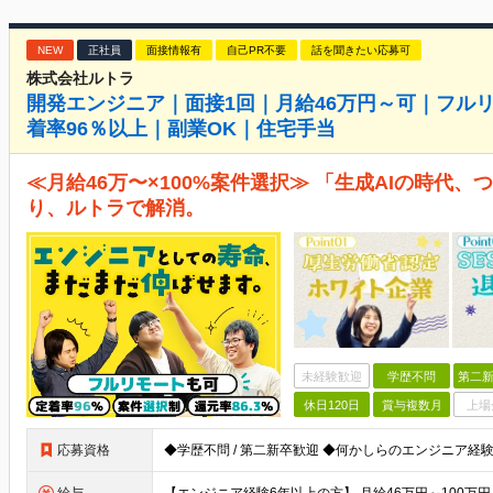
NEW
正社員
面接情報有
自己PR不要
話を聞きたい応募可
株式会社ルトラ
開発エンジニア｜面接1回｜月給46万円～可｜フル
着率96％以上｜副業OK｜住宅手当
≪月給46万〜×100%案件選択≫ 「生成AIの時代
り、ルトラで解消。
未経験歓迎
学歴不問
第二新
休日120日
賞与複数月
上場
応募資格