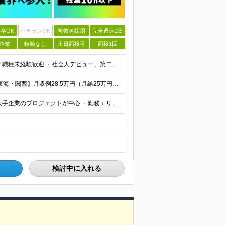
卒OK
ベテランOK
複数名採用
完全週休2日
企業
転勤なし
土日面接可
面接1回
【最短で面接当日に内定！完全未経験大歓迎】 ・業種／職種未経験歓迎 ・社会人デビュー、第二新卒、既卒者大歓迎 ・学歴不問（文系、理系不問） ・20代～30代、男女問わず活躍中 ・服装、髪色自由 ・明確
【首都圏】月収例29.5万円（月給26万円＋諸手当） 【東海・関西】月収例28.5万円（月給25万円＋諸手当） 【九州】月収例26万円（月給23万円＋諸手当） ※経験・スキル・前職給与を踏まえ、総合
【転勤なし／リモートあり／全エリア積極採用中】 ・大手企業のプロジェクトが中心 ・勤務エリアは希望を考慮し決定 ・研修はリモートメインで実施します ・U&Iターンの方も大歓迎◎ ＜主なエリア＞ ■首
検討中に入れる