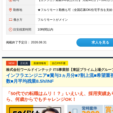
給与
勤務地
働き方
フルリモートがメイン
目安残業時間
10時間以内
求人を見る
掲載終了予定日：
2026.08.31
NEW
正社員
面接情報有
自己PR不要
株式会社ワールドインテック ITS事業部【東証プライム上場グルー
インフラエンジニア■賞与3ヵ月分■7割上流■希望重
数■月平均残業8.5h/INF
「50代での転職はムリ！？」いえいえ、採用実績あ
ら、何歳からでもチャレンジOK！