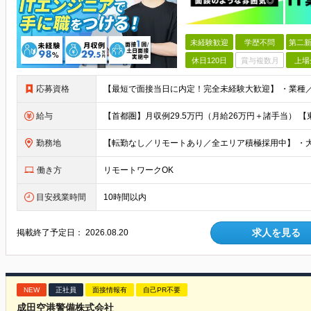
未経験歓迎
学歴不問
第二新
休日120日
賞与複数月
上場
応募資格
給与
勤務地
働き方
リモートワークOK
目安残業時間
10時間以内
求人を見る
掲載終了予定日：
2026.08.20
NEW
正社員
面接情報有
自己PR不要
成田空港警備株式会社