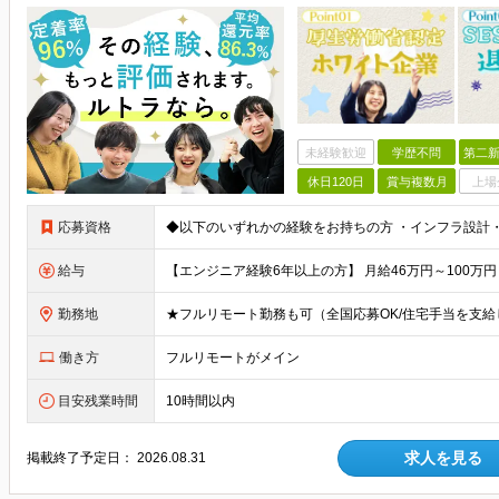
未経験歓迎
学歴不問
第二新
休日120日
賞与複数月
上場
応募資格
給与
勤務地
働き方
フルリモートがメイン
目安残業時間
10時間以内
求人を見る
掲載終了予定日：
2026.08.31