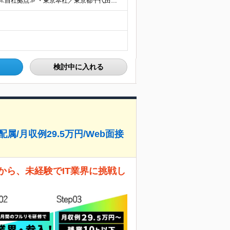
◆2/3以上のプロジェクトでリモートワークを実施中！ ≪自社拠点≫ ・東京本社／東京都千代田区丸の内二丁目6番1号 丸の内パークビルディング6階 ・関西支社／⼤阪府⼤阪市中央区安⼟町2-3-13 ⼤
検討中に入れる
属/月収例29.5万円/Web面接
から、未経験でIT業界に挑戦し