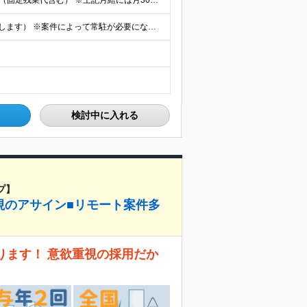
【エンジニア経験6年以上の方】 月給46万円～100万円（固定残業代含む） ※上記月給には月30時間分の固定残業代（月8万7,400円～月19万円）を含む。超過分は全額支給。 【エンジニア経験4年以
★フルリモート勤務も可（全国応募OK/住宅手当を支給します） ※案件によって常駐が必要になる場合があります。 ※希望がない限り、転勤はありません ※U・Iターン歓迎 ★ルトラの社員は全国各地で活躍中
検討中に入れる
プ】
視のアサイン■リモート案件多
ります！ 意欲重視の採用だか