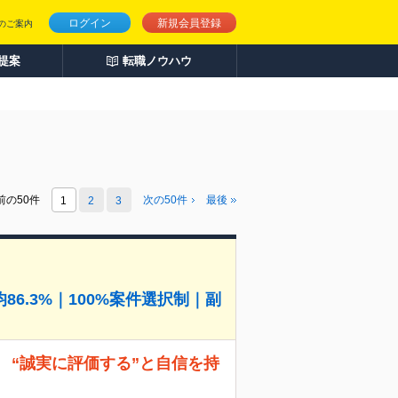
ログイン
新規会員登録
のご案内
人提案
転職ノウハウ
前の50件
次の
50
件
最後
1
2
3
6.3%｜100%案件選択制｜副
 “誠実に評価する”と自信を持