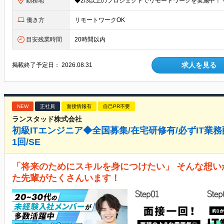
勤務地
働き方
リモートワークOK
目安残業時間
20時間以内
求人を見る
掲載終了予定日：
2026.08.31
NEW
正社員
面接情報有
自己PR不要
ランスタッド株式会社
初級ITエンジニア◆全国募集/在宅研修有/必ずIT業務配
1回/SE
「将来のためにスキルを身につけたい」 そんな想い
た先輩がたくさんいます！