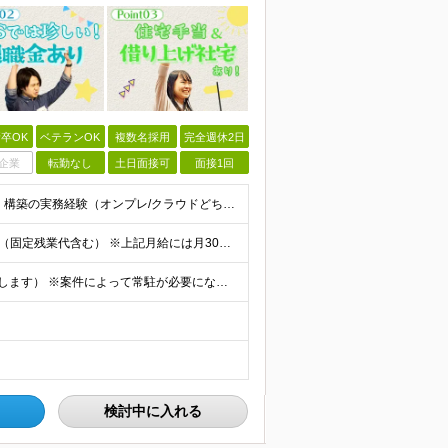
卒OK
ベテランOK
複数名採用
完全週休2日
企業
転勤なし
土日面接可
面接1回
◆以下のいずれかの経験をお持ちの方 ・インフラ設計・構築の実務経験（オンプレ/クラウドどちらもOK） ・クラウド環境下での運用保守に関する実務経験 ◆学歴不問 ＜こんな方は特に歓迎します＞ ◎これま
【エンジニア経験6年以上の方】 月給46万円～100万円（固定残業代含む） ※上記月給には月30時間分の固定残業代（月8万7,400円～月19万円）を含む。超過分は全額支給。 【エンジニア経験4年以
★フルリモート勤務も可（全国応募OK/住宅手当を支給します） ※案件によって常駐が必要になる場合があります。 ※希望がない限り、転勤はありません ※U・Iターン歓迎 ★ルトラの社員は全国各地で活躍中
検討中に入れる