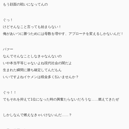
もう顔面の戦いになってんの
ぐっ！
けどそんなこと言っても始まらない！
俺があいつに勝つためには母数を増やす、アプローチを変えるしかないんだ！
パァー
なんでそんなことしなきゃなんないの
いや本当平等じゃないよね現代社会の闇だよ
生まれた瞬間に勝ち確定してんだもん
いいですよねイケメンは税金多く払いませんか？
ぐゥ！！
でもそれを抑えて1位になった時の興奮たらないだろうな……燃えてきたぜ
しかしなんで燃えなきゃいけないんだ……？