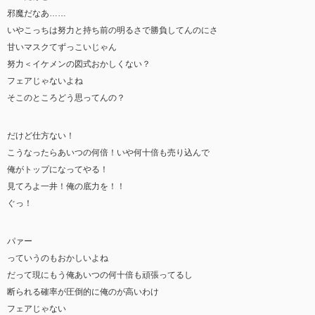
邪魔だなあ……
いやこっちは努力と持ち前の明るさで勝負してんのにさ
甘いマスクてずっこいじゃん
努力＜イケメンの図式おかしくない？
フェアじゃないよね
そこのところどう思ってんの？
だけど仕方ない！
こうなったらあいつの何倍！いや何十倍も売り込んで
俺がトップになってやる！
見てろよ一井！俺の底力を！！
ぐっ！
パァー
っていうのもおかしいよね
だって現にもう俺あいつの何十倍も頑張ってるし
断られる確率が圧倒的に俺のが高いわけ
フェアじゃない