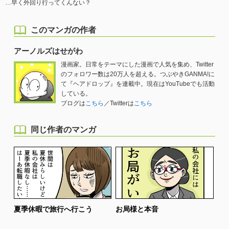
…早く外回り行ってくんない？
このマンガの作者
アーノルズはせがわ
漫画家。日常をテーマにした漫画で人気を集め、Twitter
のフォロワー数は20万人を超える。つぶやきGANMA!に
て『ヘアドロップ』を連載中。現在はYouTubeでも活動
している。
ブログは
こちら
／Twitterは
こちら
同じ作者のマンガ
夏季休暇で旅行へ行こう
お局様と本音