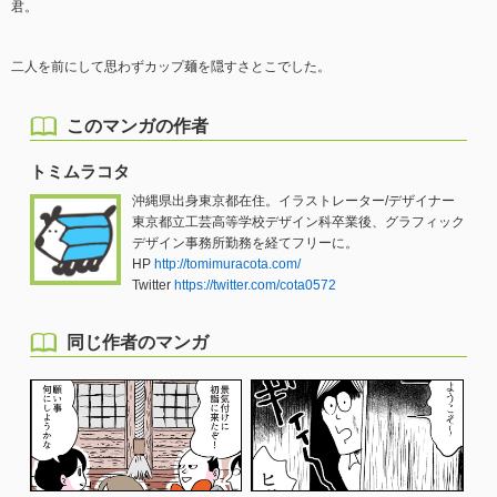
君。
二人を前にして思わずカップ麺を隠すさとこでした。
このマンガの作者
トミムラコタ
沖縄県出身東京都在住。イラストレーター/デザイナー
東京都立工芸高等学校デザイン科卒業後、グラフィック
デザイン事務所勤務を経てフリーに。
HP
http://tomimuracota.com/
Twitter
https://twitter.com/cota0572
同じ作者のマンガ