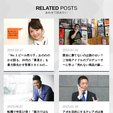
RELATED
POSTS
あわせて読みたい
2015.03.17
2015.07.31
「No.１ビール売り子」おののの
競合に勝てないのは誰のせい？
かが語る、20代の「素直さ」を
ご当地アイドルのプロデューサ
最大限生かす営業スタイルのす
ーに学ぶ「売れない商品の蘇ら
すめ
せ方」
2015.08.07
2015.01.20
転職で年収17倍！「能力ではな
アポを目的にするテレアポは捨