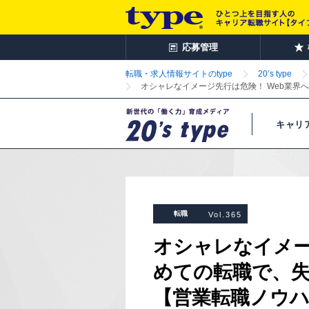
応募管理
転職・求人情報サイトのtype
20’s type
オシャレなイメージ先行は危険！ Web業界
キャリ
転職
Vol.365
オシャレなイメー
めての転職で、
【営業転職ノウハウ