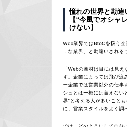
憧れの世界と勘違
【“今風でオシャ
けない】
Web業界ではBtoCを扱
ュな業界」と勘違いされる
「Webの商材は目には見
す。企業によっては飛び込
ー企業では営業以外の仕事
シュとは一概には言えないと
界”と考える人が多いこと
に、営業スタイルをよく調
では、どのようにして自分