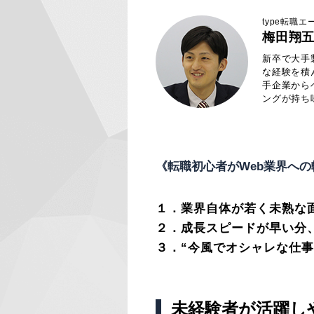
type転職
梅田翔
新卒で大手
な経験を積
手企業から
ングが持ち
《転職初心者がWeb業界へ
１．業界自体が若く未熟な
２．成長スピードが早い分
３．“今風でオシャレな仕
未経験者が活躍し