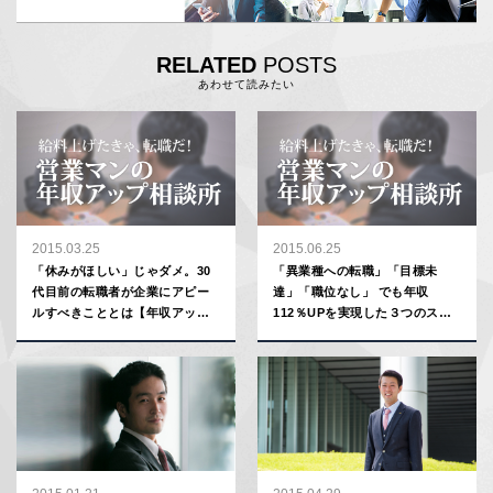
RELATED
POSTS
あわせて読みたい
2015.03.25
2015.06.25
「休みがほしい」じゃダメ。30
「異業種への転職」「目標未
代目前の転職者が企業にアピー
達」「職位なし」 でも年収
ルすべきこととは【年収アップ
112％UPを実現した３つのステ
相談所】
ップとは【年収アップ相談所】