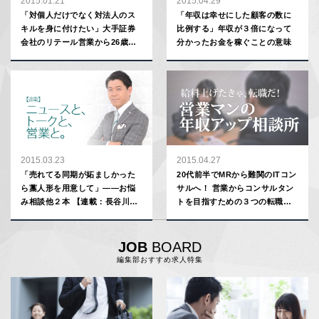
2015.01.21
2015.04.29
「対個人だけでなく対法人のス
「年収は幸せにした顧客の数に
キルを身に付けたい」大手証券
比例する」年収が３倍になって
会社のリテール営業から26歳で
分かったお金を稼ぐことの意味
転身した理由
2015.03.23
2015.04.27
「売れてる同期が妬ましかった
20代前半でMRから難関のITコン
ら藁人形を用意して」――お悩
サルへ！ 営業からコンサルタン
み相談他２本 【連載：長谷川
トを目指すための３つの転職ポ
豊】
イント【年収アップ相談所】
JOB
BOARD
編集部おすすめ求人特集