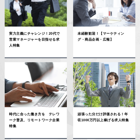
実力主義にチャレンジ！20代で
未経験歓迎！【マーケティン
営業マネージャーを目指せる求
グ・商品企画・広報】
人特集
時代に合った働き方を テレワ
頑張った分だけ評価される！年
ーク普及、リモートワーク企業
収1000万円以上稼げる求人特集
特集