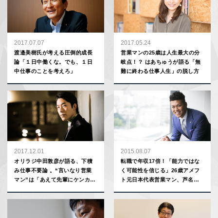
2017.07.07
2017.05.24
渡邉美樹氏が考える圧倒的成長
営業マンの25歳は人生最大の分
論「１日中働くな。でも、１日
岐点！？ はあちゅうが語る「無
中仕事のことを考えろ」
難に終わる仕事人生」の脱し方
2017.12.01
2015.08.07
オリラジ中田敦彦が語る、下積
転職で年収17倍！「能力ではな
み仕事不要論 。“言いなり営業
く可能性を信じる」26歳アメフ
マン”は「あえて先輩にケンカを
ト元日本代表営業マン、芦名佑
売れ」
介の仕事哲学