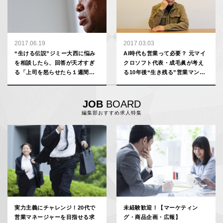
2017.06.19
2017.03.03
“生ける伝説”ジミー大西に悩み
AI時代も営業って必要？ 元マイ
を相談したら、回答が天才すぎ
クロソフト代表・成毛眞が考え
る「上司を怒らせたら１週間逃
る10年後“生き残る”営業マンの
げろ」「後輩に成績抜かれたら
条件
パーティを開け」
JOB
BOARD
編集部おすすめ求人特集
実力主義にチャレンジ！20代で
未経験歓迎！【マーケティン
営業マネージャーを目指せる求
グ・商品企画・広報】