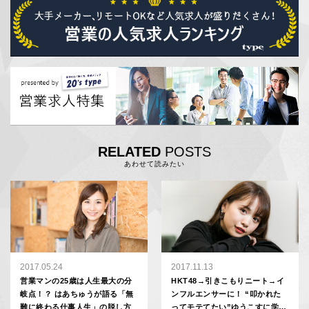
RELATED
POSTS
あわせて読みたい
2017.05.24
2017.11.13
営業マンの25歳は人生最大の分
HKT48→引きこもりニート→イ
岐点！？ はあちゅうが語る「無
ンフルエンサーに！ “叩かれた
難に終わる仕事人生」の脱し方
ってモテてたい”ゆうこすに学