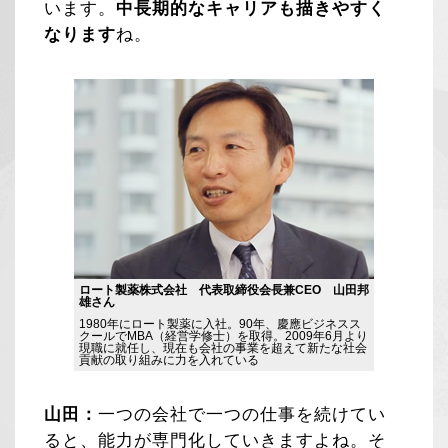
います。
中長期的なキャリアも描きやすく
なります
ね。
ロート製薬株式会社 代表取締役会長兼CEO 山田邦
雄さん
1980年にロート製薬に入社。90年、慶應ビジネスス
クールでMBA（経営学修士）を取得。2009年6月より
現職に就任し、現在も会社の事業を超えて新たな社会
貢献の取り組みに力を入れている
山田：
一つの会社で一つの仕事を続けてい
ると、能力が専門化していきますよね。そ