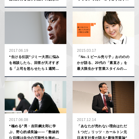
ぶ、折れない心の育て方
2017.06.19
2015.03.17
“生ける伝説”ジミー大西に悩み
「No.１ビール売り子」おののの
を相談したら、回答が天才すぎ
かが語る、20代の「素直さ」を
る「上司を怒らせたら１週間逃
最大限生かす営業スタイルのす
げろ」「後輩に成績抜かれたら
すめ
パーティを開け」
2017.06.08
2017.12.14
“極める”男・吉田鋼太郎に学
「あなたが売れない理由はただ
ぶ、野心的成長論――「数値的
１つだ」リッツ・カールトン元
な目標は自分の可能性を狭め
日本支社長が語る“最強営業論”