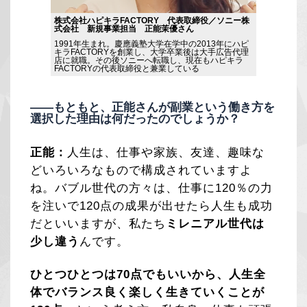
株式会社ハピキラFACTORY 代表取締役／ソニー株
式会社 新規事業担当 正能茉優さん
1991年生まれ。慶應義塾大学在学中の2013年にハピ
キラFACTORYを創業し、大学卒業後は大手広告代理
店に就職。その後ソニーへ転職し、現在もハピキラ
——もともと、正能さんが副業という働き方を
選択した理由は何だったのでしょうか？
正能：
人生は、仕事や家族、友達、趣味な
どいろいろなもので構成されていますよ
ね。バブル世代の方々は、仕事に120％の力
を注いで120点の成果が出せたら人生も成功
だといいますが、私たち
ミレニアル世代は
少し違う
んです。
ひとつひとつは70点でもいいから、人生全
体でバランス良く楽しく生きていくことが