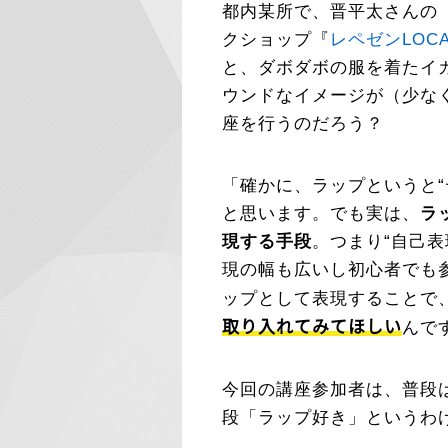
都内某所で、晋平太さんの
クショップ『
レペゼンLOCA
と、ダボダボの服を着たイ
ウンドなイメージが（少な
座を行うのだろう？
「確かに、ラップというと
と思います。でも実は、
ラ
現する手段
。つまり“自己
現の幅も広いし初心者でも
ップとして表現することで
取り入れてみてほしい
んで
今回の講座参加者は、普段
段「ラップ好き」というわ