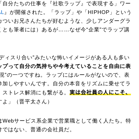
「自分たちの仕事を『社歌ラップ』で表現する」ワー
L
』が開催された。「ラップ」や「HIPHOP」という
カついお兄さんたちが好むような、少しアンダーグラ
くとも筆者には）あるが……なぜ今“企業”でラップ講
“ディスり合い”みたいな怖いイメージがある人も多い
ップって自分の気持ちや今考えていることを自由に表
表現”の一つですね。ラップにはルールがないので、表
参加しやすいんです。自分の本音をリズムに乗せてラ
実は会社員の人にこそ、
、ストレス解消にも繋がる。
すよ」（晋平太さん）
はWebサービス系企業で営業職として働く人たち。特
けではない、普通の会社員だ。