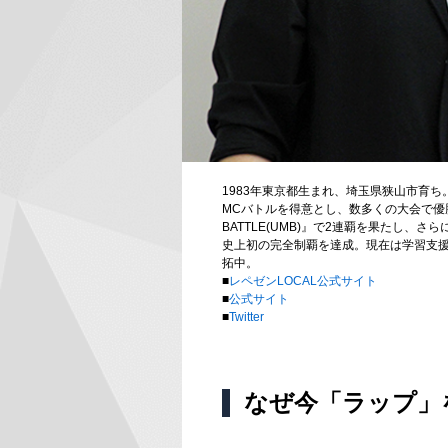
1983年東京都生まれ、埼玉県狭山市育ち。
MCバトルを得意とし、数多くの大会で優勝。05年
BATTLE(UMB)』で2連覇を果たし
史上初の完全制覇を達成。現在は学習支
拓中。
■
レペゼンLOCAL公式サイト
■
公式サイト
■
Twitter
なぜ今「ラップ」