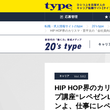
応募管理
転職・求人情報サイトのtype
20’s type
HIP HOP界のカリスマ・晋平太の「会社員
キャリ
キャリア
Vol.582
HIP HOP界
プ講座“レペゼン
ンよ、仕事にレ