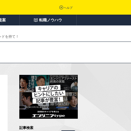
ヘルプ
提案
転職ノウハウ
ンドを持て！
記事検索