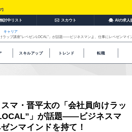
検討中リスト
スカウト
AIの求人
キャリア
向けラップ講座“レペゼンLOCAL”」が話題――ビジネスマンよ、仕事にレペゼンマイ
ア
スキルアップ
トレンド
転職
のカリスマ・晋平太の「会社員向けラッ
LOCAL”」が話題――ビジネスマ
ペゼンマインドを持て！