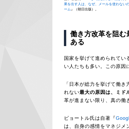
果を出す人は、なぜ、メールを使わない
ーム
』（朝日出版）。
働き方改革を阻む
ある
国家を挙げて進められてい
い人たちも多い。この原因
「日本が総力を挙げて働き
れない
最大の原因は、ミド
革が進まない限り、真の働
ピョートル氏は自著『
Goo
は、自身の感情をマネジメ