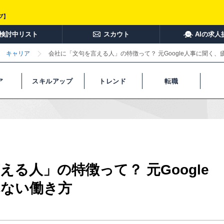
検討中リスト
スカウト
AIの求人
キャリア
会社に「文句を言える人」の特徴って？ 元Google人事に聞く、
ア
スキルアップ
トレンド
転職
る人」の特徴って？ 元Google
れない働き方