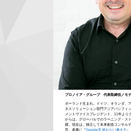
プロノイア・グループ 代表取締役／モ
ポーランド生まれ。ドイツ、オランダ、ア
ネスソリューション部門アジアパシフィッ
メントヴァイスプレジデント、11年より
からは、グローバルでのラーニング・ス
躍。現在は、独立して未来創造コンサルテ
営。著書に『
Google流 疲れない働き方
』