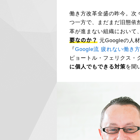
働き方改革全盛の昨今。次
つ一方で、まだまだ旧態依
革が進まない組織において
要なのか？
元Googleの
『
Google流 疲れない働き
ピョートル・フェリクス・
に個人でもできる対策
を聞