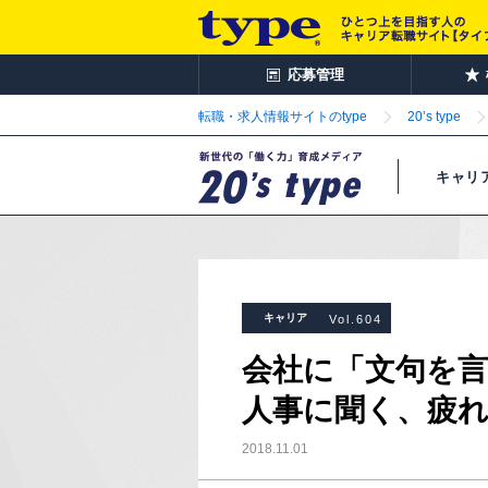
応募管理
転職・求人情報サイトのtype
20’s type
キャリ
キャリア
Vol.604
会社に「文句を言え
人事に聞く、疲
2018.11.01