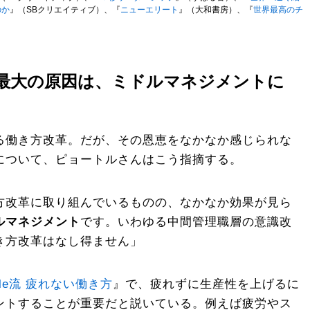
のか
』（SBクリエイティブ）、『
ニューエリート
』（大和書房）、『
世界最高のチ
最大の原因は、ミドルマネジメントに
る働き方改革。だが、その恩恵をなかなか感じられな
について、ピョートルさんはこう指摘する。
方改革に取り組んでいるものの、なかなか効果が見ら
ルマネジメント
です。いわゆる中間管理職層の意識改
き方改革はなし得ません」
gle流 疲れない働き方
』で、疲れずに生産性を上げるに
ントすることが重要だと説いている。例えば疲労やス