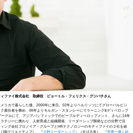
ティファイ株式会社 取締役 ピョートル・フェリクス・グジバチさん
メリカで暮らした後、2000年に来日。02年よりベルリッツにてグローバルビジ
ク責任者を務め、06年よりモルガン・スタンレーにてラーニング&ディベロップ
グーグルにて、アジアパシフィックでのピープルディベロップメント、さらに14年
トラテジーに携わり、人材育成と組織開発、リーダーシップ開発などの分野で活
ィング会社プロノイア・グループとHRテクノロジーのモティファイの２社を経
（SBクリエイティブ）、『
０秒リーダーシップ
』（すばる舎）、『
世界一速く結