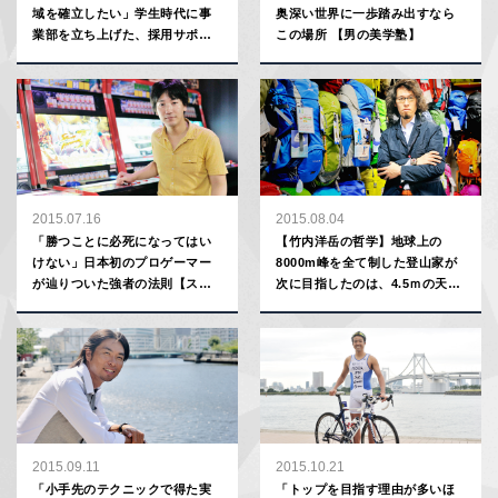
域を確立したい」学生時代に事
奥深い世界に一歩踏み出すなら
業部を立ち上げた、採用サポー
この場所 【男の美学塾】
ト事業の営業マン
2015.07.16
2015.08.04
「勝つことに必死になってはい
【竹内洋岳の哲学】地球上の
けない」日本初のプロゲーマー
8000m峰を全て制した登山家が
が辿りついた強者の法則【スポ
次に目指したのは、4.5ｍの天保
プロ勝利の哲学】
山だった
2015.09.11
2015.10.21
「小手先のテクニックで得た実
「トップを目指す理由が多いほ