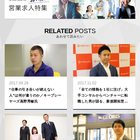
RELATED
POSTS
あわせて読みたい
2017.09.28
2017.11.02
“仕事の引き合いが絶えない
「全ての情熱を１社に注げ」大
人”は何が違うのか／キープレー
手コンサルからベンチャーに転
ヤーズ高野秀敏氏
職した男が語る、新規開拓営業
の極意