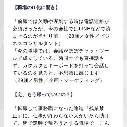
【職場のIT化に驚き】
「前職では欠勤や遅刻する時は電話連絡が
必須だったが、今の会社ではLINEなどで済
ませるのが当たり前」（28歳／女性／ビジ
ネスコンサルタント）
「今の職場では、会話がほぼチャットツー
ルで成立している。隣同士でも直接話さ
ず、カタカタとキーボードを打って会話し
ているのを見ると、不思議に感じます」
（29歳／男性／企画・マーケティング）
【え、もう帰っていいの？】
「転職して事務職になった途端『残業禁
止』に。仕事が終わらない人がいたら助け
て、皆で定時で帰ろうとする職場で、こん