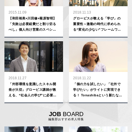
2015.11.09
2018.11.13
【和田裕美×川田修×菊原智明】
グロービスが教える「学び」の
「失敗は必要経費だと割り切る
重要性～激動の時代に求められ
べし」個人向け営業のスペシャ
る“変化の少ない”フレームワー
リストが教える、成果を出すた
クとは
めの４つの極意
2018.11.27
2018.11.22
「外部環境を意識したスキル開
「個の力を試したい」「社外で
発が大切」グロービス講師が教
学びたい」がライトに実現でき
える、“社会人の学び”に必要な
る！ Tonashibaという新たな手
４ステップ
段
JOB
BOARD
編集部おすすめ求人特集