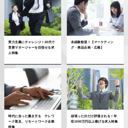
実力主義にチャレンジ！20代で
未経験歓迎！【マーケティン
営業マネージャーを目指せる求
グ・商品企画・広報】
人特集
時代に合った働き方を テレワ
頑張った分だけ評価される！年
ーク普及、リモートワーク企業
収1000万円以上稼げる求人特集
特集