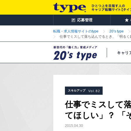
応募管理
転職・求人情報サイトのtype
20’s type
仕事でミスして落ち込んでるとき、「明るく
キャリ
スキルアップ
Vol.82
仕事でミスして
てほしい」？ 「
2015.04.30