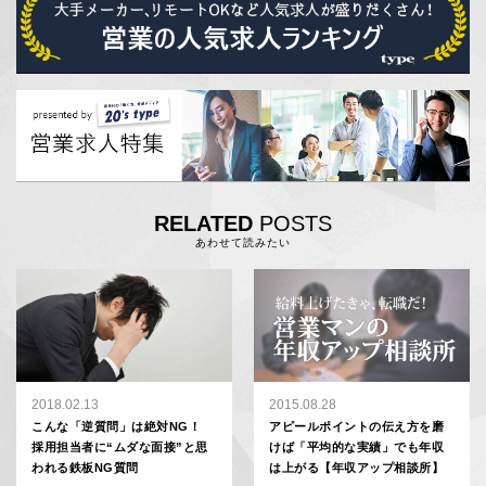
RELATED
POSTS
あわせて読みたい
2018.02.13
2015.08.28
こんな「逆質問」は絶対NG！
アピールポイントの伝え方を磨
採用担当者に“ムダな面接”と思
けば「平均的な実績」でも年収
われる鉄板NG質問
は上がる【年収アップ相談所】