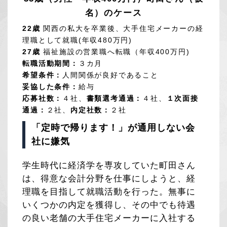
名）のケース
22歳
関西の私大を卒業後、大手住宅メーカーの経
理職として就職(年収480万円)
27歳
福祉施設の営業職へ転職（年収400万円)
転職活動期間：
３カ月
希望条件：
人間関係が良好であること
妥協した条件：
給与
応募社数：
４社、
書類選考通過：
４社、
１次面接
通過：
２社、
内定社数：
２社
「定時で帰ります！」が通用しない会
社に嫌気
学生時代に経済学を専攻していた町田さん
は、得意な会計分野を仕事にしようと、経
理職を目指して就職活動を行った。無事に
いくつかの内定を獲得し、その中でも待遇
の良い老舗の大手住宅メーカーに入社する