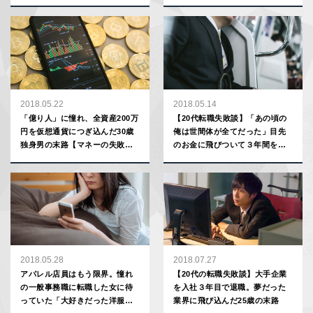
2018.05.22
2018.05.14
「億り人」に憧れ、全資産200万
【20代転職失敗談】「あの頃の
円を仮想通貨につぎ込んだ30歳
俺は世間体が全てだった」目先
独身男の末路【マネーの失敗
のお金に飛びついて３年間を無
学】
駄にした29歳の話
2018.05.28
2018.07.27
アパレル店員はもう限界。憧れ
【20代の転職失敗談】大手企業
の一般事務職に転職した女に待
を入社３年目で退職。夢だった
っていた「大好きだった洋服を
業界に飛び込んだ25歳の末路