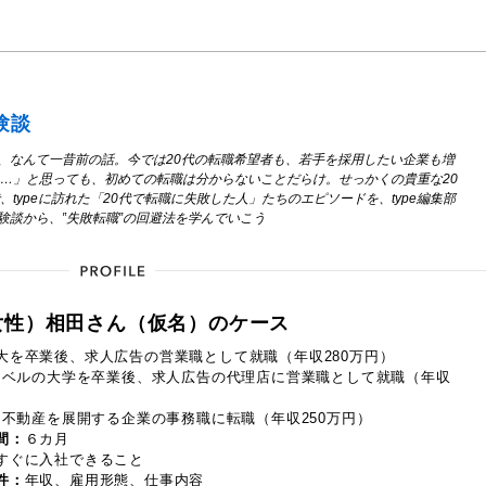
験談
、なんて一昔前の話。今では20代の転職希望者も、若手を採用したい企業も増
……」と思っても、初めての転職は分からないことだらけ。せっかくの貴重な20
typeに訪れた「20代で転職に失敗した人」たちのエピソードを、type編集部
験談から、‟失敗転職”の回避法を学んでいこう
女性）相田さん（仮名）のケース
大を卒業後、求人広告の営業職として就職（年収280万円）
ベルの大学を卒業後、求人広告の代理店に営業職として就職（年収
不動産を展開する企業の事務職に転職（年収250万円）
間：
６カ月
すぐに入社できること
件：
年収、雇用形態、仕事内容