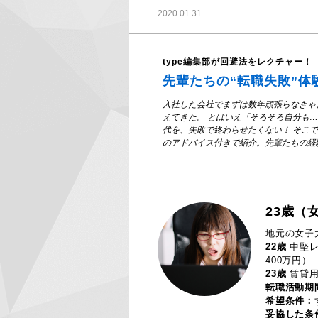
2020.01.31
type編集部が回避法をレクチャー！
先輩たちの“転職失敗”体
入社した会社でまずは数年頑張らなきゃ
えてきた。 とはいえ「そろそろ自分も
代を、失敗で終わらせたくない！ そこで、
のアドバイス付きで紹介。先輩たちの経
23歳（
地元の女子
22歳
中堅レ
400万円）
23歳
賃貸用
転職活動期
希望条件：
妥協した条