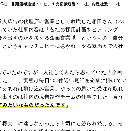
25社、
書類選考通過：
５社、
１次面接通過：
１社、
内定社数：
１社
求人広告の代理店に営業として就職した相田さん（23
いていた仕事内容は「各社の採用計画をヒアリング
告を出すのかを考える企画営業職」というもの。自分
、というキャッチコピーに惹かれ、やる気満々で入社
憧れていたのですが、入社してみたら思っていた『企画
た……。実態は毎日100件近い電話を企業に掛けてア
さえあれば飛び込み営業。やっとの思いで受注が取れ
を出すのは社内の広告制作チームの仕事でした。言う
隊”みたいなものだったんです
」
目標売上に達しなかったら上司にも怒られ続ける。そ