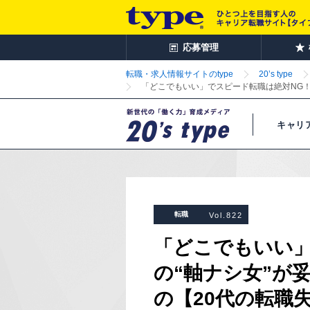
応募管理
転職・求人情報サイトのtype
20’s type
「どこでもいい」でスピード転職は絶対NG！
キャリ
転職
Vol.822
「どこでもいい」
の“軸ナシ女”が
の【20代の転職