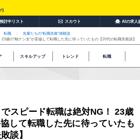
検討中リスト
スカウト
AIの求人
転職
先輩たちの“転職失敗”体験談
 23歳の“軸ナシ女”が妥協して転職した先に待っていたもの【20代の転職失敗談】
ア
スキルアップ
トレンド
転職
でスピード転職は絶対NG！ 23歳
妥協して転職した先に待っていたも
失敗談】