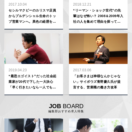
2017.10.04
2018.12.21
セシルマクビーのカリスマ店員
“リーマン・ショック世代”の先
からプルデンシャル生命のトッ
輩はなぜ怖い？ 2008＆2009年入
プ営業マンへ。異色の経歴を持
社の人を集めて理由を探ってみ
つ男が明かす“ダントツで売れる
た
人”になる秘訣
2019.04.23
2017.03.06
“最恐エゴイスト”だった社会起
「お客さまは神様なんかじゃな
業家が20代で下した一大決心
い」サイボウズ青野慶久氏が提
「早く行きたいなら一人でもい
言する、営業職の働き方改革
い。でも遠くに行きたいなら皆
で行け」【安部敏樹】
JOB
BOARD
編集部おすすめ求人特集