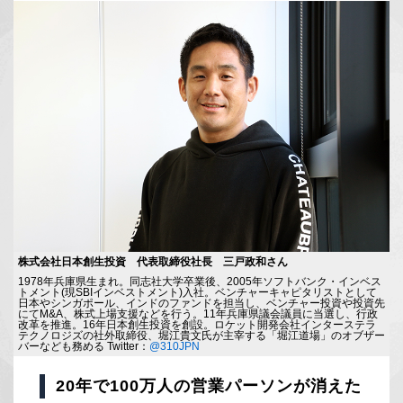
株式会社日本創生投資 代表取締役社長 三戸政和さん
1978年兵庫県生まれ。同志社大学卒業後、2005年ソフトバンク・インベス
トメント(現SBIインベストメント)入社。ベンチャーキャピタリストとして
日本やシンガポール、インドのファンドを担当し、ベンチャー投資や投資先
にてM&A、株式上場支援などを行う。11年兵庫県議会議員に当選し、行政
改革を推進。16年日本創生投資を創設。ロケット開発会社インターステラ
テクノロジズの社外取締役、堀江貴文氏が主宰する「堀江道場」のオブザー
バーなども務める Twitter：
@310JPN
20年で100万人の営業パーソンが消えた