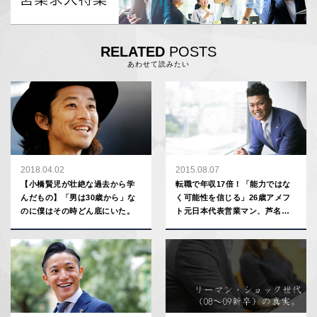
RELATED
POSTS
あわせて読みたい
2018.04.02
2015.08.07
【小橋賢児が壮絶な過去から学
転職で年収17倍！「能力ではな
んだもの】「男は30歳から」な
く可能性を信じる」26歳アメフ
のに僕はその時どん底にいた。
ト元日本代表営業マン、芦名佑
介の仕事哲学