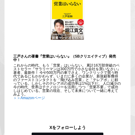
三戸さんの著書『営業はいらない』（SBクリエイティブ）発売
中！
これからの時代、もう「営業」はいらない。 累計16万部突破のベ
ストセラー『サラリーマンは300万円で小さな会社を買いなさい』
著者、最新作！ 今や500万円の車でさえ、ワンクリックで買う時
代であるにもかかわらず、いまだに多くの企業が、新規顧客獲得
のファーストコンタクトを「飛び込み営業」と「テレアポ」に頼
っている。しかしそのテレアポの成功率は1%以下だ。 人口減少の
今の時代、世界はテクノロジーを活用しつつ「営業不要」で成功
しはじめている。営業の現在、そして未来について一緒に考えて
みよう。
＞＞Amazonページ
Xをフォローしよう