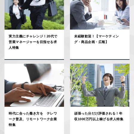
実力主義にチャレンジ！20代で
未経験歓迎！【マーケティン
営業マネージャーを目指せる求
グ・商品企画・広報】
人特集
時代に合った働き方を テレワ
頑張った分だけ評価される！年
ーク普及、リモートワーク企業
収1000万円以上稼げる求人特集
特集