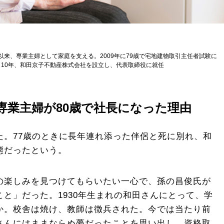
、以来、専業主婦として家庭を支える。2009年に79歳で宅地建物取引主任者試験に
10年、和田京子不動産株式会社を設立し、代表取締役に就任
専業主婦が80歳で社長になった理由
た。77歳のときに長年連れ添った伴侶と死に別れ、和
態だったという。
の楽しみを見つけてもらいたい一心で、孫の昌俊氏が
と」だった。1930年生まれの和田さんにとって、学
か。校舎は焼け、教師は徴兵された。今では当たり前
さんにはままならぬ夢だったことを思い出し、資格取