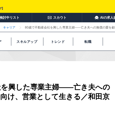
検討中リスト
スカウト
AIの求人
キャリア
80歳で不動産会社を興した専業主婦――亡き夫への無償の愛を
ア
スキルアップ
トレンド
転職
社を興した専業主婦――亡き夫への
に向け、営業として生きる／和田京