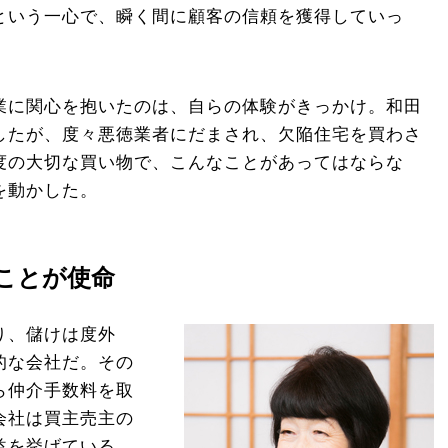
という一心で、瞬く間に顧客の信頼を獲得していっ
業に関心を抱いたのは、自らの体験がきっかけ。和田
したが、度々悪徳業者にだまされ、欠陥住宅を買わさ
度の大切な買い物で、こんなことがあってはならな
を動かした。
ことが使命
り、儲けは度外
的な会社だ。その
ら仲介手数料を取
会社は買主売主の
益を挙げている。