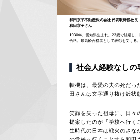
和田京子不動産株式会社 代表取締役社長
和田京子さん
1930年、愛知県生まれ。23歳で結婚し
合格。最高齢合格者として表彰を受ける。
社会人経験なしの
転機は、最愛の夫の死だっ
田さんは文字通り抜け殻状
笑顔を失った祖母に、日々
提案したのが「学校へ行くこ
生時代の日本は戦火のさな
の学校へ行くことすら和田