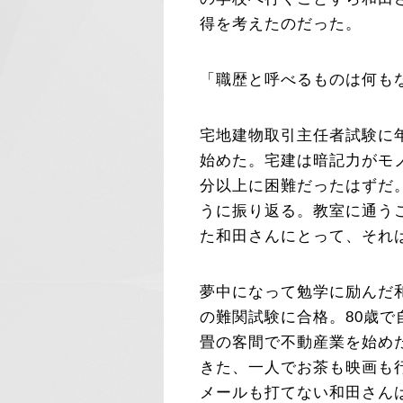
得を考えたのだった。
「職歴と呼べるものは何も
宅地建物取引主任者試験に
始めた。宅建は暗記力がモ
分以上に困難だったはずだ
うに振り返る。教室に通う
た和田さんにとって、それ
夢中になって勉学に励んだ和
の難関試験に合格。80歳
畳の客間で不動産業を始め
きた、一人でお茶も映画も
メールも打てない和田さん