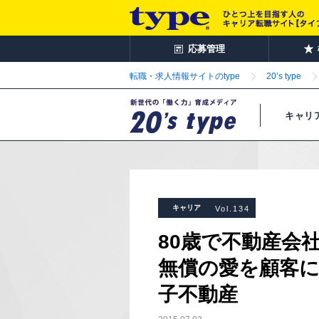
応募管理
転職・求人情報サイトのtype
20’s type
キャリ
キャリア
Vol.134
80歳で不動産会
無償の愛を顧客
子不動産